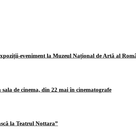
poziții-eveniment la Muzeul Național de Artă al Româ
 sala de cinema, din 22 mai în cinematografe
ască la Teatrul Nottara”