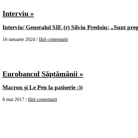
Interviu »
Interviu/ Generalul SIE (r) Silviu Predoiu: „Sunt pregă
16 ianuarie 2024 /
fără comentarii
Eurobancul Săptămânii »
Macron şi Le Pen la patiserie :))
8 mai 2017 /
fără comentarii