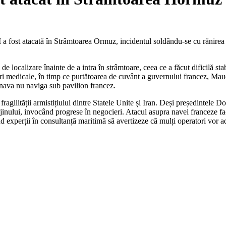
ost atacată în Strâmtoarea Ormuz, incidentul soldându-se cu rănirea m
l de localizare înainte de a intra în strâmtoare, ceea ce a făcut dificilă s
jiri medicale, în timp ce purtătoarea de cuvânt a guvernului francez, Maud
 nava nu naviga sub pavilion francez.
agilității armistițiului dintre Statele Unite și Iran. Deși președintele
inului, invocând progrese în negocieri. Atacul asupra navei franceze face
xperții în consultanță maritimă să avertizeze că mulți operatori vor ado