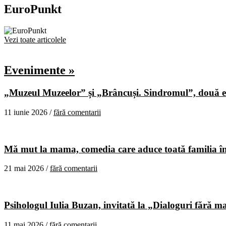
EuroPunkt
Vezi toate articolele
Evenimente »
„Muzeul Muzeelor” și „Brâncuși. Sindromul”, două ex
11 iunie 2026 /
fără comentarii
Mă mut la mama, comedia care aduce toată familia în
21 mai 2026 /
fără comentarii
Psihologul Iulia Buzan, invitată la „Dialoguri fără m
11 mai 2026 /
fără comentarii