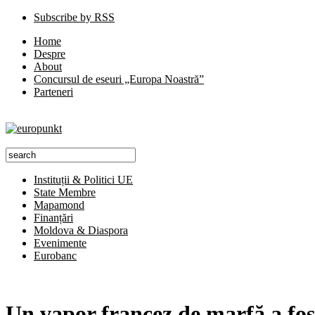
Subscribe by RSS
Home
Despre
About
Concursul de eseuri „Europa Noastră”
Parteneri
Instituții & Politici UE
State Membre
Mapamond
Finanțări
Moldova & Diaspora
Evenimente
Eurobanc
Un vapor francez de marfă a fo