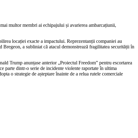
ai multor membri ai echipajului și avarierea ambarcațiunii,
tabilirea locației exacte a impactului. Reprezentanții companiei au
 Bregeon, a subliniat că atacul demonstrează fragilitatea securității în
 Donald Trump anunțase anterior „Proiectul Freedom” pentru escortarea
 parte dintr-o serie de incidente violente raportate în ultima
pta o strategie de așteptare înainte de a relua rutele comerciale