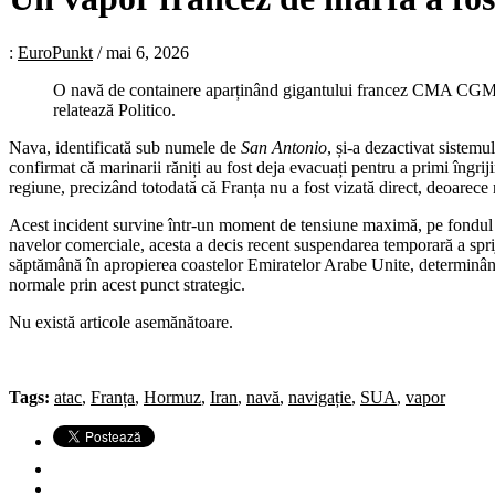
:
EuroPunkt
/
mai 6, 2026
O navă de containere aparținând gigantului francez CMA CGM a f
relatează Politico.
Nava, identificată sub numele de
San Antonio
, și-a dezactivat sistemu
confirmat că marinarii răniți au fost deja evacuați pentru a primi îngri
regiune, precizând totodată că Franța nu a fost vizată direct, deoarece
Acest incident survine într-un moment de tensiune maximă, pe fondul fr
navelor comerciale, acesta a decis recent suspendarea temporară a sprij
săptămână în apropierea coastelor Emiratelor Arabe Unite, determinând e
normale prin acest punct strategic.
Nu există articole asemănătoare.
Tags:
atac
,
Franța
,
Hormuz
,
Iran
,
navă
,
navigație
,
SUA
,
vapor