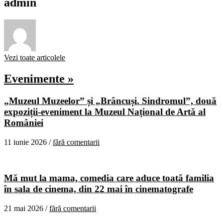
admin
Vezi toate articolele
Evenimente »
„Muzeul Muzeelor” și „Brâncuși. Sindromul”, două
expoziții-eveniment la Muzeul Național de Artă al
României
11 iunie 2026 /
fără comentarii
Mă mut la mama, comedia care aduce toată familia
în sala de cinema, din 22 mai în cinematografe
21 mai 2026 /
fără comentarii