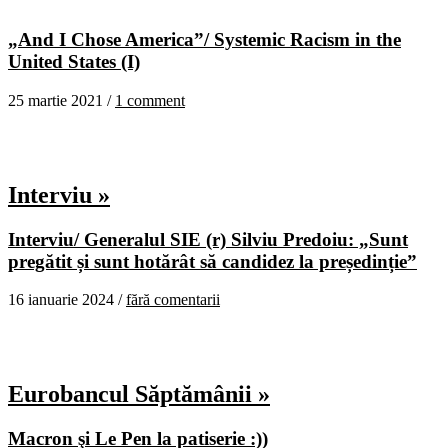
„And I Chose America”/ Systemic Racism in the
United States (I)
25 martie 2021 /
1 comment
Interviu »
Interviu/ Generalul SIE (r) Silviu Predoiu: „Sunt
pregătit și sunt hotărât să candidez la președinție”
16 ianuarie 2024 /
fără comentarii
Eurobancul Săptămânii »
Macron şi Le Pen la patiserie :))