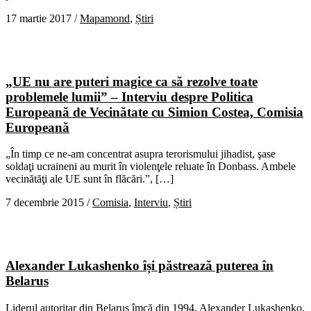
17 martie 2017
/
Mapamond
,
Știri
„UE nu are puteri magice ca să rezolve toate
problemele lumii” – Interviu despre Politica
Europeană de Vecinătate cu Simion Costea, Comisia
Europeană
„În timp ce ne-am concentrat asupra terorismului jihadist, şase
soldaţi ucraineni au murit în violenţele reluate în Donbass. Ambele
vecinătăţi ale UE sunt în flăcări.”, […]
7 decembrie 2015
/
Comisia
,
Interviu
,
Știri
Alexander Lukashenko își păstrează puterea în
Belarus
Liderul autoritar din Belarus îmcă din 1994, Alexander Lukashenko,