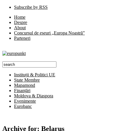
Subscribe by RSS
Home
Despre
About
Concursul de eseuri „Europa Noastră”
Parteneri
Instituții & Politici UE
State Membre
Mapamond
Finanțări
Moldova & Diaspora
Evenimente
Eurobanc
Archive for:
Belarus