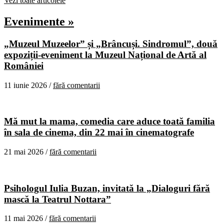
Vezi toate articolele
Evenimente »
„Muzeul Muzeelor” și „Brâncuși. Sindromul”, două
expoziții-eveniment la Muzeul Național de Artă al
României
11 iunie 2026 /
fără comentarii
Mă mut la mama, comedia care aduce toată familia
în sala de cinema, din 22 mai în cinematografe
21 mai 2026 /
fără comentarii
Psihologul Iulia Buzan, invitată la „Dialoguri fără
mască la Teatrul Nottara”
11 mai 2026 /
fără comentarii