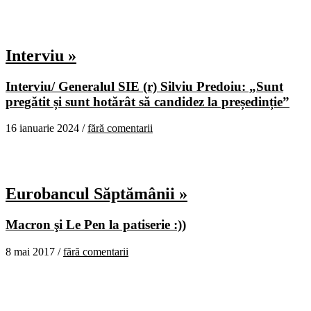
Interviu »
Interviu/ Generalul SIE (r) Silviu Predoiu: „Sunt
pregătit și sunt hotărât să candidez la președinție”
16 ianuarie 2024 /
fără comentarii
Eurobancul Săptămânii »
Macron şi Le Pen la patiserie :))
8 mai 2017 /
fără comentarii