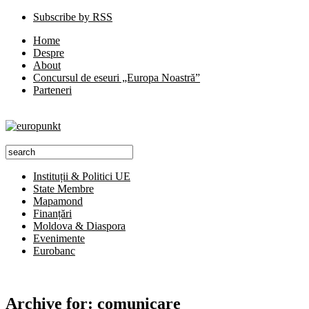
Subscribe by RSS
Home
Despre
About
Concursul de eseuri „Europa Noastră”
Parteneri
Instituții & Politici UE
State Membre
Mapamond
Finanțări
Moldova & Diaspora
Evenimente
Eurobanc
Archive for:
comunicare