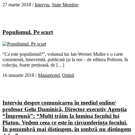
27 martie 2018
/
Interviu
,
State Membre
Populismul. Pe scurt
”Ce este populismul?”, volumul lui Jan-Werner Muller e o carte
consistentă, binevenită, publicată (și la noi – de editura Polirom, în
colecția, foarte prețioasă, de […]
16 ianuarie 2018
/
Mapamond
,
Opinii
Interviu despre comunicarea în mediul online/
profesor Gelu Duminică, Director executiv Agenţia
“Împreună”: “Mulți trăim la lumina focului lui
Platon. Vedem ceea ce este în circumferința focului.
În penumbră mai distingem, în umbră nu distingem