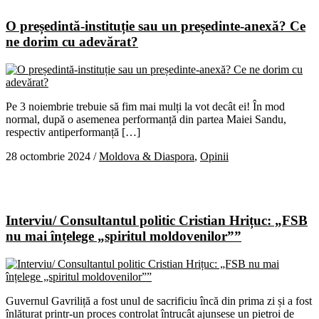
O președintă-instituție sau un președinte-anexă? Ce
ne dorim cu adevărat?
Pe 3 noiembrie trebuie să fim mai mulți la vot decât ei! În mod
normal, după o asemenea performanță din partea Maiei Sandu,
respectiv antiperformanță […]
28 octombrie 2024
/
Moldova & Diaspora
,
Opinii
Interviu/ Consultantul politic Cristian Hrițuc: „FSB
nu mai înțelege „spiritul moldovenilor””
Guvernul Gavriliță a fost unul de sacrificiu încă din prima zi și a fost
înlăturat printr-un proces controlat întrucât ajunsese un pietroi de