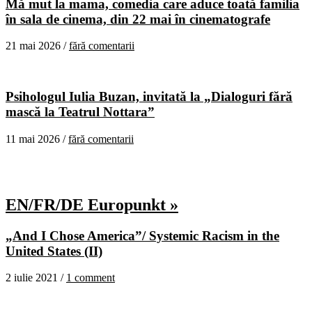
Mă mut la mama, comedia care aduce toată familia
în sala de cinema, din 22 mai în cinematografe
21 mai 2026 /
fără comentarii
Psihologul Iulia Buzan, invitată la „Dialoguri fără
mască la Teatrul Nottara”
11 mai 2026 /
fără comentarii
EN/FR/DE Europunkt »
„And I Chose America”/ Systemic Racism in the
United States (II)
2 iulie 2021 /
1 comment