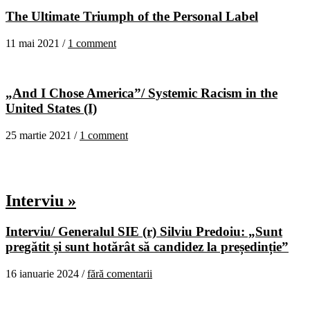
The Ultimate Triumph of the Personal Label
11 mai 2021 /
1 comment
„And I Chose America”/ Systemic Racism in the
United States (I)
25 martie 2021 /
1 comment
Interviu »
Interviu/ Generalul SIE (r) Silviu Predoiu: „Sunt
pregătit și sunt hotărât să candidez la președinție”
16 ianuarie 2024 /
fără comentarii