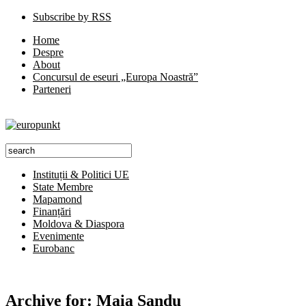
Subscribe by RSS
Home
Despre
About
Concursul de eseuri „Europa Noastră”
Parteneri
Instituții & Politici UE
State Membre
Mapamond
Finanțări
Moldova & Diaspora
Evenimente
Eurobanc
Archive for:
Maia Sandu