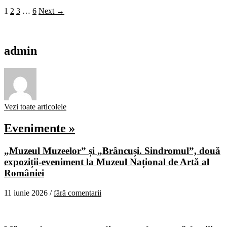
1
2
3
…
6
Next →
admin
Vezi toate articolele
Evenimente »
„Muzeul Muzeelor” și „Brâncuși. Sindromul”, două
expoziții-eveniment la Muzeul Național de Artă al
României
11 iunie 2026 /
fără comentarii