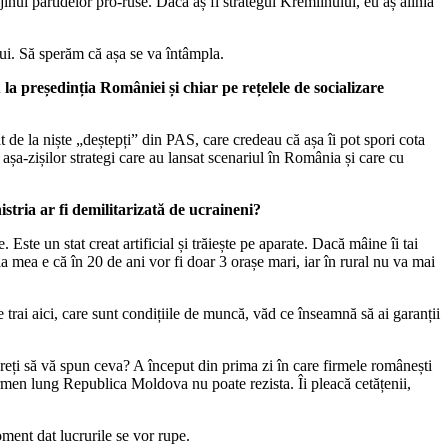
nul partidelor pro-ruse. Dacă aș fi strategul Kremlinului, eu aș alinia
lui. Să sperăm că așa se va întâmpla.
la președinția României și chiar pe rețelele de socializare
 de la niște „deștepți” din PAS, care credeau că așa îi pot spori cota
șa-zișilor strategi care au lansat scenariul în România și care cu
tria ar fi demilitarizată de ucraineni?
te un stat creat artificial și trăiește pe aparate. Dacă mâine îi tai
a mea e că în 20 de ani vor fi doar 3 orașe mari, iar în rural nu va mai
trai aici, care sunt condițiile de muncă, văd ce înseamnă să ai garanții
reți să vă spun ceva? A început din prima zi în care firmele românești
rmen lung Republica Moldova nu poate rezista. Îi pleacă cetățenii,
ment dat lucrurile se vor rupe.