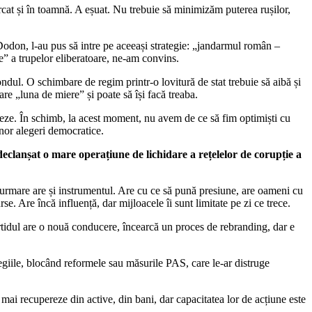
rcat și în toamnă. A eșuat. Nu trebuie să minimizăm puterea rușilor,
 Dodon, l-au pus să intre pe aceeași strategie: „jandarmul român –
” a trupelor eliberatoare, ne-am convins.
ndul. O schimbare de regim printr-o lovitură de stat trebuie să aibă și
re „luna de miere” și poate să își facă treaba.
ereze. În schimb, la acest moment, nu avem de ce să fim optimiști cu
nor alegeri democratice.
clanșat o mare operațiune de lichidare a rețelelor de corupție a
a urmare are și instrumentul. Are cu ce să pună presiune, are oameni cu
se. Are încă influență, dar mijloacele îi sunt limitate pe zi ce trece.
tidul are o nouă conducere, încearcă un proces de rebranding, dar e
ilegiile, blocând reformele sau măsurile PAS, care le-ar distruge
 mai recupereze din active, din bani, dar capacitatea lor de acțiune este