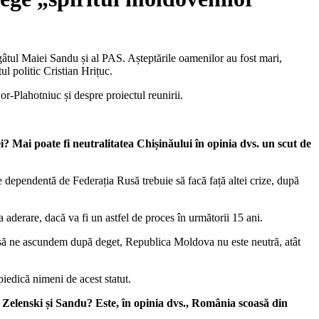
e gâtul Maiei Sandu și al PAS. Așteptările oamenilor au fost mari,
tul politic Cristian Hrițuc.
or-Plahotniuc și despre proiectul reunirii.
? Mai poate fi neutralitatea
Chișinăului în opinia dvs. un scut de
 dependentă de Federația Rusă trebuie să facă față altei crize, după
a aderare, dacă va fi un astfel de proces în următorii 15 ani.
ră să ne ascundem după deget, Republica Moldova nu este neutră, atât
iedică nimeni de acest statut.
 Zelenski și Sandu? Este, în opinia dvs., România scoasă din