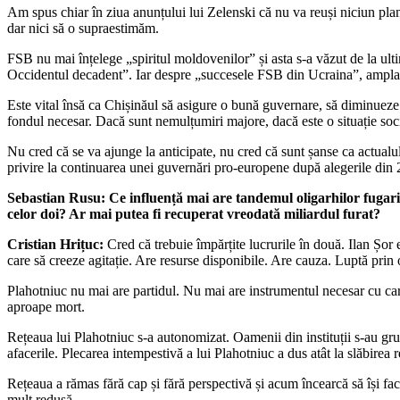
Am spus chiar în ziua anunțului lui Zelenski că nu va reuși niciun plan
dar nici să o supraestimăm.
FSB nu mai înțelege „spiritul moldovenilor” și asta s-a văzut de la ult
Occidentul decadent”. Iar despre „succesele FSB din Ucraina”, ampla o
Este vital însă ca Chișinăul să asigure o bună guvernare, să diminueze 
fondul necesar. Dacă sunt nemulțumiri majore, dacă este o situație soci
Nu cred că se va ajunge la anticipate, nu cred că sunt șanse ca actual
privire la continuarea unei guvernări pro-europene după alegerile din 
Sebastian Rusu: Ce influență mai are tandemul oligarhilor fugari
celor doi? Ar mai putea fi recuperat vreodată miliardul furat?
Cristian Hrițuc:
Cred că trebuie împărțite lucrurile în două. Ilan Șor
care să creeze agitație. Are resurse disponibile. Are cauza. Luptă prin or
Plahotniuc nu mai are partidul. Nu mai are instrumentul necesar cu ca
aproape mort.
Rețeaua lui Plahotniuc s-a autonomizat. Oamenii din instituții s-au grupa
afacerile. Plecarea intempestivă a lui Plahotniuc a dus atât la slăbirea re
Rețeaua a rămas fără cap și fără perspectivă și acum încearcă să își fac
mult redusă.