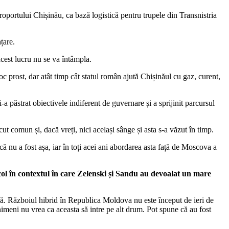
portului Chișinău, ca bază logistică pentru trupele din Transnistria
țare.
acest lucru nu se va întâmpla.
prost, dar atât timp cât statul român ajută Chișinăul cu gaz, curent,
a păstrat obiectivele indiferent de guvernare și a sprijinit parcursul
 comun și, dacă vreți, nici același sânge și asta s-a văzut în timp.
că nu a fost așa, iar în toți acei ani abordarea asta față de Moscova a
ol în contextul în care Zelenski și Sandu au devoalat un mare
ă. Războiul hibrid în Republica Moldova nu este început de ieri de
imeni nu vrea ca aceasta să intre pe alt drum. Pot spune că au fost