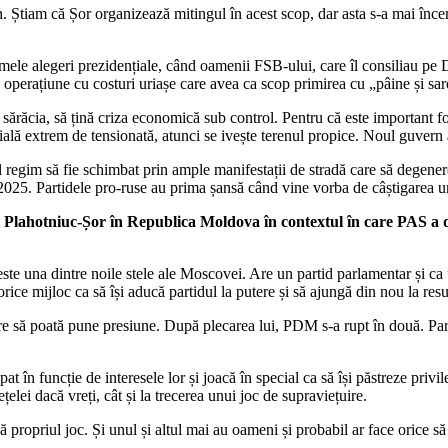
. Știam că Șor organizează mitingul în acest scop, dar asta s-a mai înce
imele alegeri prezidențiale, când oamenii FSB-ului, care îl consiliau pe
perațiune cu costuri uriașe care avea ca scop primirea cu „pâine și sare
sărăcia, să țină criza economică sub control. Pentru că este important fo
ală extrem de tensionată, atunci se ivește terenul propice. Noul guvern a
ul regim să fie schimbat prin ample manifestații de stradă care să degen
2025. Partidele pro-ruse au prima șansă când vine vorba de câștigarea u
 Plahotniuc-Șor în Republica Moldova în contextul în care PAS a de
 este una dintre noile stele ale Moscovei. Are un partid parlamentar și c
ice mijloc ca să își aducă partidul la putere și să ajungă din nou la resur
re să poată pune presiune. După plecarea lui, PDM s-a rupt în două. Par
t în funcție de interesele lor și joacă în special ca să își păstreze priv
țelei dacă vreți, cât și la trecerea unui joc de supraviețuire.
ă propriul joc. Și unul și altul mai au oameni și probabil ar face orice să