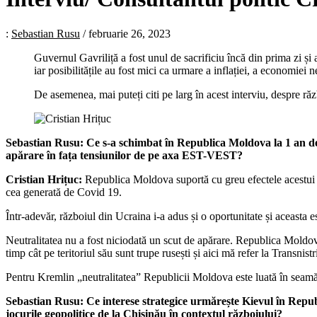
:
Sebastian Rusu
/
februarie 26, 2023
Guvernul Gavriliță a fost unul de sacrificiu încă din prima zi și 
iar posibilitățile au fost mici ca urmare a inflației, a economiei n
De asemenea, mai puteți citi pe larg în acest interviu, despre răz
Sebastian Rusu: Ce s-a schimbat în Republica Moldova la 1 an de l
apărare în fața tensiunilor de pe axa EST-VEST?
Cristian Hrițuc:
Republica Moldova suportă cu greu efectele acestui ră
cea generată de Covid 19.
Într-adevăr, războiul din Ucraina i-a adus și o oportunitate și aceasta 
Neutralitatea nu a fost niciodată un scut de apărare. Republica Moldov
timp cât pe teritoriul său sunt trupe rusești și aici mă refer la Transni
Pentru Kremlin „neutralitatea” Republicii Moldova este luată în seamă d
Sebastian Rusu: Ce interese strategice urmărește Kievul în Repub
jocurile geopolitice de la Chișinău în contextul războiului?