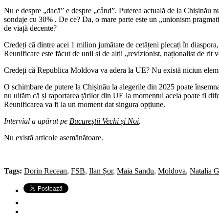
Nu e despre „dacă” e despre „când”. Puterea actuală de la Chișinău nu
sondaje cu 30% . De ce? Da, o mare parte este un „unionism pragmatic”
de viață decente?
Credeți că dintre acei 1 milion jumătate de cetățeni plecați în diaspo
Reunificare este făcut de unii și de alții „revizionist, naționalist de rit
Credeți că Republica Moldova va adera la UE? Nu există niciun elemen
O schimbare de putere la Chișinău la alegerile din 2025 poate însemn
nu uităm că și raportarea țărilor din UE la momentul acela poate fi di
Reunificarea va fi la un moment dat singura opțiune.
Interviul a apărut pe
Bucureștii Vechi și Noi
.
Nu există articole asemănătoare.
Tags:
Dorin Recean
,
FSB
,
Ilan Șor
,
Maia Sandu
,
Moldova
,
Natalia G