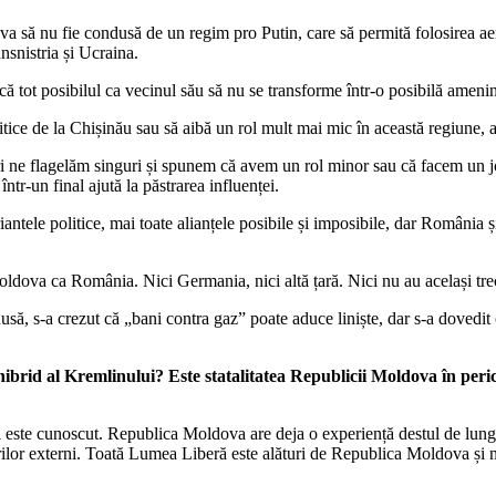
 să nu fie condusă de un regim pro Putin, care să permită folosirea aero
ansnistria și Ucraina.
ă tot posibilul ca vecinul său să nu se transforme într-o posibilă amenin
itice de la Chișinău sau să aibă un rol mult mai mic în această regiune, 
ne flagelăm singuri și spunem că avem un rol minor sau că facem un joc 
într-un final ajută la păstrarea influenței.
ntele politice, mai toate alianțele posibile și imposibile, dar România și-
dova ca România. Nici Germania, nici altă țară. Nici nu au același trecut
usă, s-a crezut că „bani contra gaz” poate aduce liniște, dar s-a dovedit 
rid al Kremlinului? Este statalitatea Republicii Moldova în peric
 este cunoscut. Republica Moldova are deja o experiență destul de lung
rilor externi. Toată Lumea Liberă este alături de Republica Moldova și n