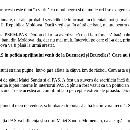
ar acesta este ținut în vitrină ca omul negru și de multe ori i se exager
inuare, dar aici probabil serviciile de informații occidentale pot ști mai
ă în Republica Moldova. Dacă vreți așa, în afară de bani, nu are pentru c
nța PSRM-PAS. Dodon chiar l-a avertizat că rușii l-au forțat să bată p
bani din Moldova, da, dar nu mai mult. Interviul pe care el l-a dat, prin
ova va fi până la urmă arestat.
în pofida sprijinului venit de la București și Bruxelles? Care au f
iții străine puține, într-o țară aflată la câțiva km de război. Cam asta e 
roi de gâtul Maiei Sandu și al PAS. A fost un guvern de sacrificiu încă din
ariția luptei interne în interiorul PAS. Spînu a fost văzut ca un politici
curs. Toate acestea au contribuit la o percepție extrem de proastă. Dac
unctul meu de vedere, schimbarea trebuia să aibă loc în vara trecută. S-
estația PAS va influența și scorul Maiei Sandu. Momentan, ea aleargă sin