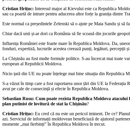
Cristian Hrițuc:
Interesul major al Kievului este ca Republica Moldova
sau ca poartă de intrare pentru aducerea altor forțe la granița dintre Tr
Este normal ca președintele Zelenski să o ajute pe Maia Sandu și să fac
Chiar dacă unii și-ar dori ca România să fie scoasă din jocurile geopol
Influența României este foarte mare în Republica Moldova. Da, uneori 
fonduri, expertiză, lucrurile acestea creează punți, legături, percepții și 
La Chișinău au fost multe formule politice. S-au încercat mai toate varia
european al Republicii Moldova.
Nicio țară din UE nu poate înțelege mai bine situația din Republica Mol
S-a văzut în timp care a fost raportarea unor țări din UE la Federația R
avut pe cale de consecință și efecte în Republica Moldova.
Sebastian Rusu: Cum poate rezista Republica Moldova atacului hib
plan putinist de lovitură de stat la Chișinău
?
Cristian Hrițuc:
Eu cred că nu este un pericol iminent. De ce? Planul
azi. Serviciul de informații moldovean beneficiază de ajutorul partene
momente „mai fierbinți” în Republica Moldova în trecut.