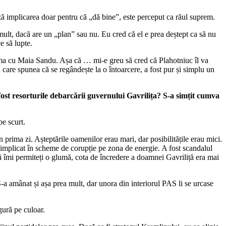
ează implicarea doar pentru că „dă bine”, este perceput ca răul suprem.
 mult, dacă are un „plan” sau nu. Eu cred că el e prea deștept ca să nu
e să lupte.
alma cu Maia Sandu. Așa că … mi-e greu să cred că Plahotniuc îl va
 care spunea că se regândește la o întoarcere, a fost pur și simplu un
ost resorturile debarcării guvernului Gavrilița? S-a simțit cumva
pe scurt.
 prima zi. Așteptările oamenilor erau mari, dar posibilitățile erau mici.
an implicat în scheme de corupție pe zona de energie. A fost scandalul
ă îmi permiteți o glumă, cota de încredere a doamnei Gavriliță era mai
a amânat și așa prea mult, dar unora din interiorul PAS li se urcase
gură pe culoar.