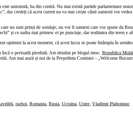
 este unionistă, ba din contră. Nu mai există partide parlamentare unio
, dar credeți că acest curent nu va mai crește când oamenii vor vedea 
ra, care nu sunt prinși de sondaje, nu vor fi oameni care vor spune da Re
 vechi” și ce naiba mai primesc ei pe punctaje, dar realitatea din teren e al
t optimist la acest moment, că acest lucru se poate întâmpla în următo
a încă o perioadă pierdută. Am detaliat pe blogul meu:
Republica Moldov
ferită. Am mai auzit și noi de la Președinta Comisiei – „Welcome Bucureș
avriliță
,
razboi
,
Romania
,
Rusia
,
Ucraina
,
Unire
,
Vladimir Plahotniuc