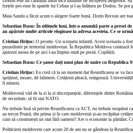
Dodon este un candidat bătut încă dinainte de începerea alegerilor. Să 
forțele pro-ruse în spatele lui Ceban și l-aș înlătura pe Dodon. Se pot g
Maia Sandu a făcut acum o alegere foarte bună. Dorin Recean are toate 
Sebastian Rusu: În ultimele luni, într-o anumită parte a presei de 
au
apărute multe articole elogioase la adresa acesteia. Ce se urm
Cristian Hrițuc:
O prostie. Un scenariu infantil. Acest scenariu a fost
președintei pe teritoriul moldovean. În Republica Moldova contează foar
ajutorul unora de pe aici l-au împins mult pe presă. Copilării.
Sebastian Rusu: Ce șanse dați unui plan de unire cu Republica Mol
Cristian Hrițuc:
Eu cred că la un moment dat Reunificarea se va face. P
sprijinul, moare, dă faliment. Cetățenii pleacă, emigrează. Universități
fi nimeni.
Moldovenii văd de la zi la zi discrepanțele, diferențele dintre România
de securitate, să fii stat NATO.
Nu trebuie însă să privim Reunificarea ca ACT, nu trebuie neapărat ca 
au trecut Prutul, din prima zi în care moldovenii și-au recăpătat cetă
cum să construiești un stat fără oameni? Are o economie la pământ. C
Politicieni moldoveni care acum 20 de ani nu se gândeau la Reunificare