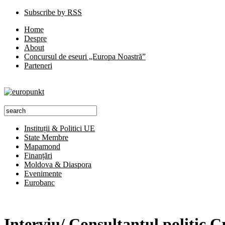
Subscribe by RSS
Home
Despre
About
Concursul de eseuri „Europa Noastră”
Parteneri
Instituții & Politici UE
State Membre
Mapamond
Finanțări
Moldova & Diaspora
Evenimente
Eurobanc
Interviu/ Consultantul politic C