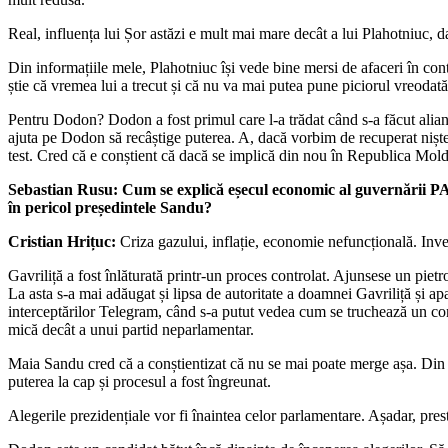
Real, influența lui Șor astăzi e mult mai mare decât a lui Plahotniuc, d
Din informațiile mele, Plahotniuc își vede bine mersi de afaceri în cont
știe că vremea lui a trecut și că nu va mai putea pune piciorul vreodat
Pentru Dodon? Dodon a fost primul care l-a trădat când s-a făcut alia
ajuta pe Dodon să recâștige puterea. A, dacă vorbim de recuperat niște 
test. Cred că e conștient că dacă se implică din nou în Republica Mold
Sebastian Rusu: Cum se explică eșecul economic al guvernării PAS 
în pericol președintele Sandu?
Cristian Hrițuc:
Criza gazului, inflație, economie nefuncțională. Invest
Gavriliță a fost înlăturată printr-un proces controlat. Ajunsese un piet
La asta s-a mai adăugat și lipsa de autoritate a doamnei Gavriliță și ap
interceptărilor Telegram, când s-a putut vedea cum se truchează un con
mică decât a unui partid neparlamentar.
Maia Sandu cred că a conștientizat că nu se mai poate merge așa. Din p
puterea la cap și procesul a fost îngreunat.
Alegerile prezidențiale vor fi înaintea celor parlamentare. Așadar, pr