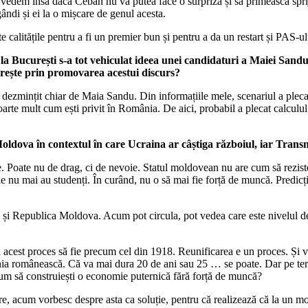
vedem însă dacă Ceban nu va putea face o surpriză și să primească spriji
ândi și ei la o mișcare de genul acesta.
calitățile pentru a fi un premier bun și pentru a da un restart și PAS-u
la București s-a tot vehiculat ideea unei candidaturi a Maiei Sandu 
ărește prin promovarea acestui discurs?
 dezmințit chiar de Maia Sandu. Din informațiile mele, scenariul a plecat
te mult cum ești privit în România. De aici, probabil a plecat calculul a
dova în contextul în care Ucraina ar câștiga războiul, iar Transnis
oate nu de drag, ci de nevoie. Statul moldovean nu are cum să reziste. Es
le nu mai au studenți. În curând, nu o să mai fie forță de muncă. Predicți
 și Republica Moldova. Acum pot circula, pot vedea care este nivelul de 
acest proces să fie precum cel din 1918. Reunificarea e un proces. Și v
țenia românească. Că va mai dura 20 de ani sau 25 … se poate. Dar pe te
um să construiești o economie puternică fără forță de muncă?
, acum vorbesc despre asta ca soluție, pentru că realizează că la un mo