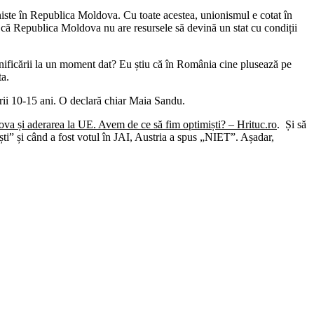
niste în Republica Moldova. Cu toate acestea, unionismul e cotat în
că Republica Moldova nu are resursele să devină un stat cu condiții
unificării la un moment dat? Eu știu că în România cine plusează pe
ta.
rii 10-15 ani. O declară chiar Maia Sandu.
a și aderarea la UE. Avem de ce să fim optimiști? – Hrituc.ro
. Și să
ti” și când a fost votul în JAI, Austria a spus „NIET”. Așadar,