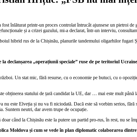
a fost înlăturat printr-un proces controlat întrucât ajunsese un pietroi d
efuncționale și a crizei gazului, mi-a declarat, într-un interviu, consultan
boiul hibrid rus de la Chișinău, planurile tandemului oligarhilor fugari Ș
a declanșarea „operațiunii speciale” ruse de pe teritoriul Ucrainei
zboi. Un stat mic, fără resurse, cu o economie pe butuci, cu o opoziție
este obținerea statului de țară candidat la UE, dar … mai este mult până l
a nu este Elveția și nu va fi niciodată. Dacă este să vorbim serios, fă
stria. Suntem neutri, dar avem trupe de ocupație.
oar când la Chișinău este la putere un partid pro-rus, în rest, nu se împ
lica Moldova și cum se vede în plan diplomatic colaborarea dintre