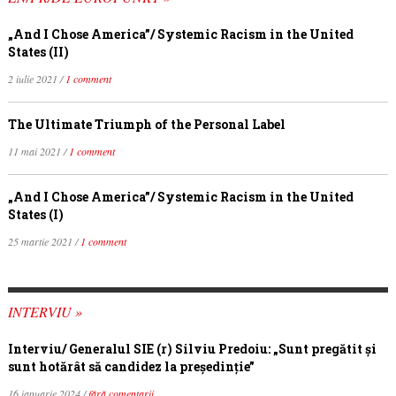
„And I Chose America”/ Systemic Racism in the United
States (II)
2 iulie 2021 /
1 comment
The Ultimate Triumph of the Personal Label
11 mai 2021 /
1 comment
„And I Chose America”/ Systemic Racism in the United
States (I)
25 martie 2021 /
1 comment
INTERVIU »
Interviu/ Generalul SIE (r) Silviu Predoiu: „Sunt pregătit și
sunt hotărât să candidez la președinție”
16 ianuarie 2024 /
fără comentarii