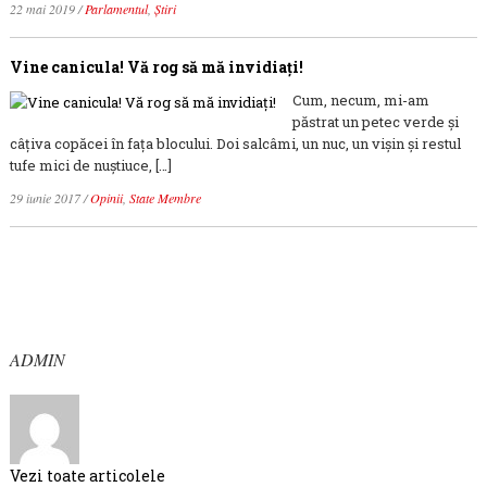
22 mai 2019
/
Parlamentul
,
Știri
Vine canicula! Vă rog să mă invidiaţi!
Cum, necum, mi-am
păstrat un petec verde și
câțiva copăcei în fața blocului. Doi salcâmi, un nuc, un vișin și restul
tufe mici de nuștiuce, […]
29 iunie 2017
/
Opinii
,
State Membre
ADMIN
Vezi toate articolele