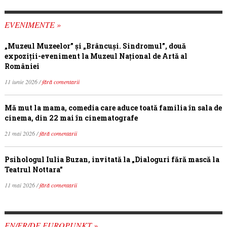
EVENIMENTE »
„Muzeul Muzeelor” și „Brâncuși. Sindromul”, două
expoziții-eveniment la Muzeul Național de Artă al
României
11 iunie 2026 /
fără comentarii
Mă mut la mama, comedia care aduce toată familia în sala de
cinema, din 22 mai în cinematografe
21 mai 2026 /
fără comentarii
Psihologul Iulia Buzan, invitată la „Dialoguri fără mască la
Teatrul Nottara”
11 mai 2026 /
fără comentarii
EN/FR/DE EUROPUNKT »