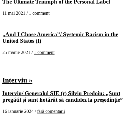
The Ultimate Triumph of the Personal Label
11 mai 2021 /
1 comment
„And I Chose America”/ Systemic Racism in the
United States (I)
25 martie 2021 /
1 comment
Interviu »
Interviu/ Generalul SIE (r) Silviu Predoiu: „Sunt
pregătit și sunt hotărât să candidez la președinție”
16 ianuarie 2024 /
fără comentarii