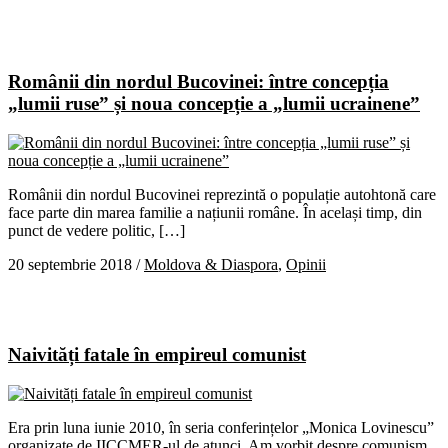
Românii din nordul Bucovinei: între concepția
„lumii ruse” și noua concepție a „lumii ucrainene”
Românii din nordul Bucovinei reprezintă o populație autohtonă care
face parte din marea familie a națiunii române. În același timp, din
punct de vedere politic, […]
20 septembrie 2018
/
Moldova & Diaspora
,
Opinii
Naivități fatale în empireul comunist
Era prin luna iunie 2010, în seria conferințelor „Monica Lovinescu”
organizate de IICCMER-ul de atunci. Am vorbit despre comunism