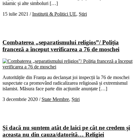
islamic și alte simboluri […]
15 iulie 2021
/
Instituții & Politici UE
,
Știri
Combaterea „separatismului religios”/ Poliția
franceză a început verificarea a 76 de moschei
Autoritățile din Franța au declanșat joi inspecții la 76 de moschei
suspectate ca promovând radicalizarea religioasă și extremismul
islamist. Măsura face parte din acțiunile anunțate […]
3 decembrie 2020
/
State Membre
,
Știri
Și dacă nu suntem atât de laici pe cât ne credem și
aceasta nu din cauza/datorită… Religiei