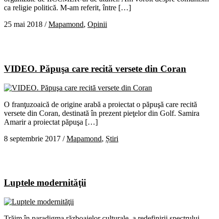
ca religie politică. M-am referit, între […]
25 mai 2018
/
Mapamond
,
Opinii
VIDEO. Păpuşa care recită versete din Coran
O franţuzoaică de origine arabă a proiectat o păpuşă care recită
versete din Coran, destinată în prezent pieţelor din Golf. Samira
Amarir a proiectat păpuşa […]
8 septembrie 2017
/
Mapamond
,
Știri
Luptele modernităţii
Trăim în paradigma războaielor culturale, a redefinirii spectrului