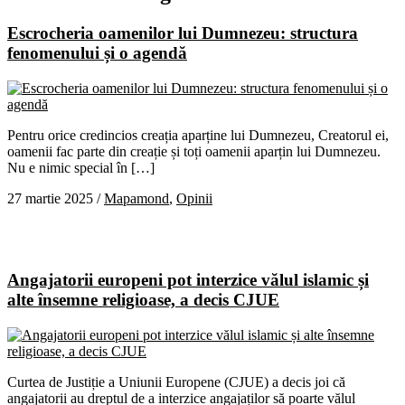
Escrocheria oamenilor lui Dumnezeu: structura
fenomenului și o agendă
Pentru orice credincios creația aparține lui Dumnezeu, Creatorul ei,
oamenii fac parte din creație și toți oamenii aparțin lui Dumnezeu.
Nu e nimic special în […]
27 martie 2025
/
Mapamond
,
Opinii
Angajatorii europeni pot interzice vălul islamic și
alte însemne religioase, a decis CJUE
Curtea de Justiție a Uniunii Europene (CJUE) a decis joi că
angajatorii au dreptul de a interzice angajaților să poarte vălul