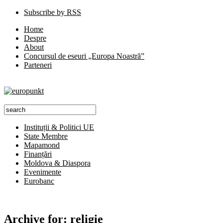
Subscribe by RSS
Home
Despre
About
Concursul de eseuri „Europa Noastră”
Parteneri
Instituții & Politici UE
State Membre
Mapamond
Finanțări
Moldova & Diaspora
Evenimente
Eurobanc
Archive for:
religie