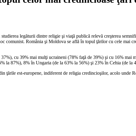
în studierea legăturii dintre religie şi viaţă publică relevă creşterea semn
bloc comunist. România şi Moldova se află în topul ţărilor cu cele mai cr
e 37%), cu 39% mai mulţi ucraineni (78% faţă de 39%) şi cu 16% mai mulţ
a 96% la 87%), 8% în Ungaria (de la 63% la 56%) şi 23% în Cehia (de la
in ţările est-europene, indiferent de religia credincioşilor, acolo unde R