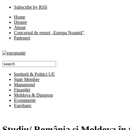
Subscribe by RSS
Home
Despre
About
Concursul de eseuri „Europa Noastră”
Parteneri
Instituții & Politici UE
State Membre
Mapamond
Finanțări
Moldova & Diaspora
Evenimente
Eurobanc
Studiu/ România şi Moldova în to