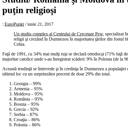
puţin religioşi
:
EuroPunkt
/
iunie 21, 2017
Un studiu complex al Centrului de Cercetare Pew
, specializat 
religii şi crezând în Dumnezeu în majoritatea ţărilor din fostul 
Cehia.
Faţă de 1991, cu 34% mai mulţi ruşi se declară ortodocşi (71% faţă d
majoritar catolice unde s-au înregistrat scăderi: 9% în Polonia (de l
Această tendinţă se întrevede şi în credinţa în Dumnezeu a populaţiei d
ultimul loc cu un surprinzător procent de doar 29% din total.
Georgia – 99%
Armenia – 95%
Moldova – 95%
România – 95%
Bosnia – 95%
Grecia – 92%
Serbia – 87%
Croaţia – 86%
Polonia – 86%