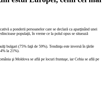
ificativă a ponderii persoanelor care se declară ca aparţinând unei
edincioase populaţii, în vreme ce la polul opus se situează
i bulgari (75% faţă de 59%). Tendinţa este inversă în ţările
 44% la 21%).
omânia şi Moldova se află pe locuri fruntaşe, iar Cehia se află pe