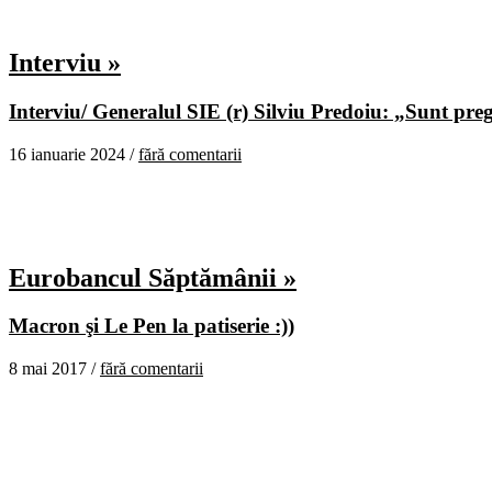
Interviu »
Interviu/ Generalul SIE (r) Silviu Predoiu: „Sunt pregă
16 ianuarie 2024 /
fără comentarii
Eurobancul Săptămânii »
Macron şi Le Pen la patiserie :))
8 mai 2017 /
fără comentarii