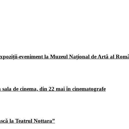
poziții-eveniment la Muzeul Național de Artă al Româ
 sala de cinema, din 22 mai în cinematografe
ască la Teatrul Nottara”