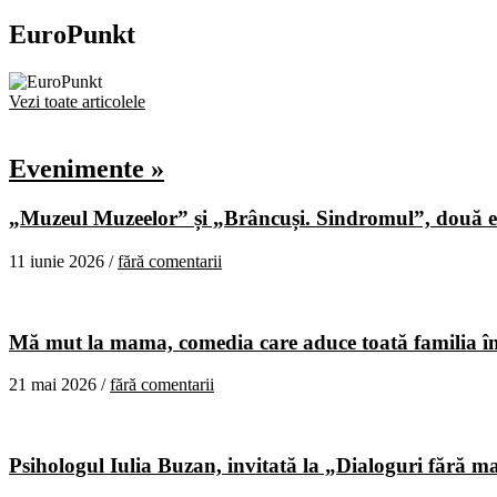
EuroPunkt
Vezi toate articolele
Evenimente »
„Muzeul Muzeelor” și „Brâncuși. Sindromul”, două ex
11 iunie 2026 /
fără comentarii
Mă mut la mama, comedia care aduce toată familia în
21 mai 2026 /
fără comentarii
Psihologul Iulia Buzan, invitată la „Dialoguri fără m