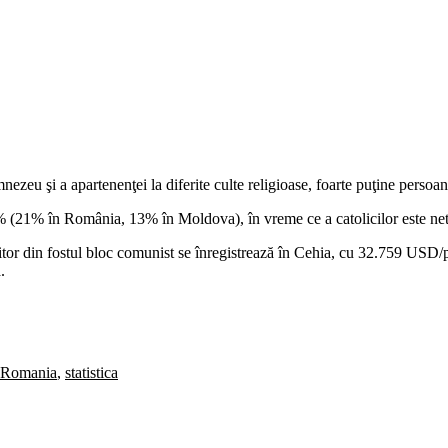
nezeu şi a apartenenţei la diferite culte religioase, foarte puţine persoa
10% (21% în România, 13% în Moldova), în vreme ce a catolicilor este n
cuitor din fostul bloc comunist se înregistrează în Cehia, cu 32.759 USD
.
Romania
,
statistica