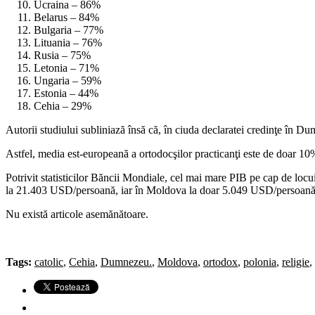
Ucraina – 86%
Belarus – 84%
Bulgaria – 77%
Lituania – 76%
Rusia – 75%
Letonia – 71%
Ungaria – 59%
Estonia – 44%
Cehia – 29%
Autorii studiului subliniază însă că, în ciuda declaratei credinţe în Dum
Astfel, media est-europeană a ortodocşilor practicanţi este de doar 
Potrivit statisticilor Băncii Mondiale, cel mai mare PIB pe cap de lo
la 21.403 USD/persoană, iar în Moldova la doar 5.049 USD/persoană
Nu există articole asemănătoare.
Tags:
catolic
,
Cehia
,
Dumnezeu.
,
Moldova
,
ortodox
,
polonia
,
religie
,