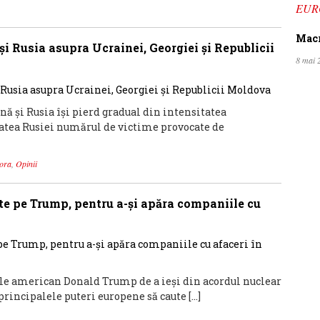
EUR
Macro
și Rusia asupra Ucrainei, Georgiei și Republicii
8 mai 
ă și Rusia își pierd gradual din intensitatea
tatea Rusiei numărul de victime provocate de
ora
,
Opinii
nte pe Trump, pentru a-şi apăra companiile cu
le american Donald Trump de a ieşi din acordul nuclear
principalele puteri europene să caute […]