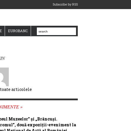
Subscribe by RSS
E
EUROBANC
IN
 toate articolele
NIMENTE »
eul Muzeelor” și „Brâncuși.
romul”, două expoziții-eveniment la
ul Național de Artă al României