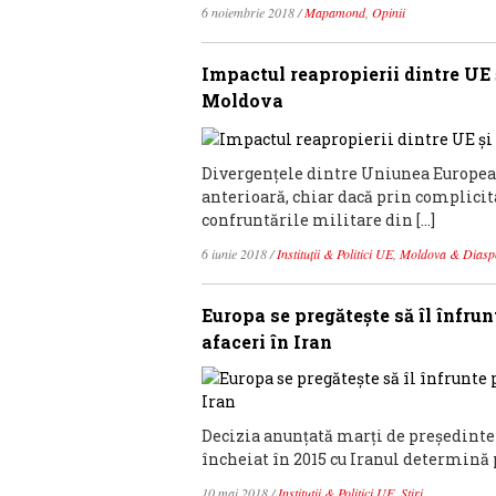
6 noiembrie 2018
/
Mapamond
,
Opinii
Impactul reapropierii dintre UE 
Moldova
Divergențele dintre Uniunea European
anterioară, chiar dacă prin complici
confruntările militare din […]
6 iunie 2018
/
Instituții & Politici UE
,
Moldova & Diasp
Europa se pregăteşte să îl înfru
afaceri în Iran
Decizia anunţată marţi de preşedinte
încheiat în 2015 cu Iranul determină 
10 mai 2018
/
Instituții & Politici UE
,
Știri