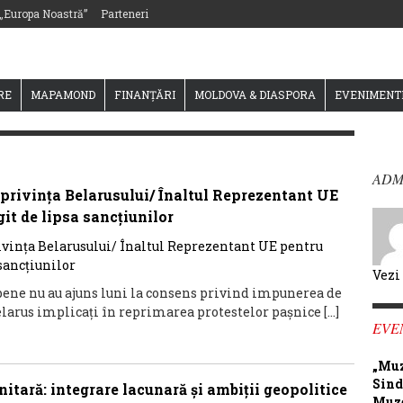
 „Europa Noastră”
Parteneri
RE
MAPAMOND
FINANȚĂRI
MOLDOVA & DIASPORA
EVENIMENT
ADM
n privința Belarusului/ Înaltul Reprezentant UE
it de lipsa sancțiunilor
Vezi
pene nu au ajuns luni la consens privind impunerea de
elarus implicați în reprimarea protestelor pașnice […]
EVE
„Muz
Sind
itară: integrare lacunară și ambiții geopolitice
Muze