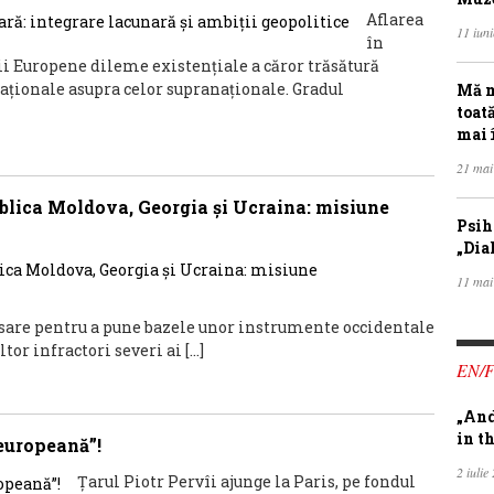
Aflarea
11 iun
în
 Europene dileme existențiale a căror trăsătură
aționale asupra celor supranaționale. Gradul
Mă m
toat
mai 
21 mai
ublica Moldova, Georgia și Ucraina: misiune
Psih
„Dia
11 mai
esare pentru a pune bazele unor instrumente occidentale
tor infractori severi ai […]
EN/
„And
in th
europeană”!
2 iulie
Țarul Piotr Pervîi ajunge la Paris, pe fondul