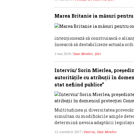
Marea Britanie ia măsuri pentru
intenţionează să construiască o alian
încearcă să destabilizeze actuala ord
3 mai 2018
/
State Membre
,
Știri
Interviu/ Sorin Mierlea, preşedi
autoritățile cu atribuții în dome
stat nefiind publice”
Multitudinea și diversitatea provocări
simultan cu modificările ample dete
determină nevoia adaptării legislaţiei
12 octombrie 2017
/
Interviu
,
State Membre