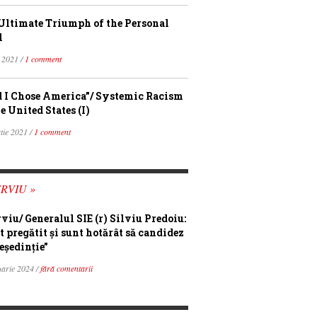
Ultimate Triumph of the Personal
l
 2021 /
1 comment
 I Chose America”/ Systemic Racism
e United States (I)
tie 2021 /
1 comment
RVIU »
rviu/ Generalul SIE (r) Silviu Predoiu:
t pregătit și sunt hotărât să candidez
eședinție”
uarie 2024 /
fără comentarii