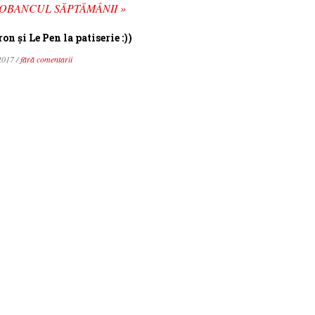
OBANCUL SĂPTĂMÂNII »
n şi Le Pen la patiserie :))
2017 /
fără comentarii