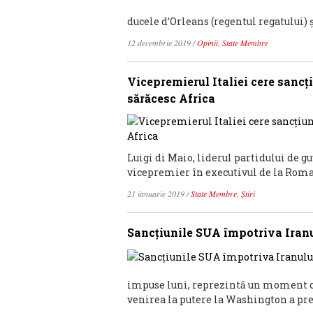
ducele d’Orleans (regentul regatului) ș
12 decembrie 2019
/
Opinii
,
State Membre
Vicepremierul Italiei cere sancţi
sărăcesc Africa
Luigi di Maio, liderul partidului de g
vicepremier în executivul de la Roma,
21 ianuarie 2019
/
State Membre
,
Știri
Sancţiunile SUA împotriva Iranul
impuse luni, reprezintă un moment cr
venirea la putere la Washington a pre