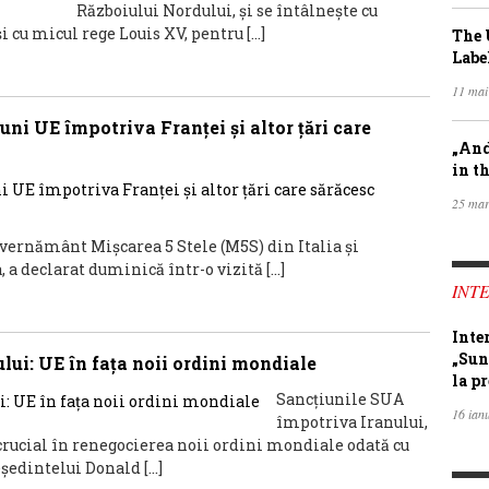
Războiului Nordului, și se întâlnește cu
i cu micul rege Louis XV, pentru […]
The 
Labe
11 mai
uni UE împotriva Franţei şi altor ţări care
„And
in th
25 mar
uvernământ Mişcarea 5 Stele (M5S) din Italia şi
 a declarat duminică într-o vizită […]
INTE
Inte
„Sun
ui: UE în faţa noii ordini mondiale
la pr
Sancţiunile SUA
16 ian
împotriva Iranului,
ucial în renegocierea noii ordini mondiale odată cu
şedintelui Donald […]