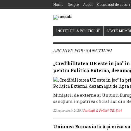
Home
Despre
About
Concursul de eseuri
INSTITUȚII & POLITICI UE
STATE MEMB
ARCHIVE FOR:
SANCTIUNI
„Credibilitatea UE este în joc” î
pentru Politică Externă, dezamăg
Miniștrii de externe ai Uniunii Euro
sancțiuni împotriva oficialilor din B
22 septembrie 2020
/
Instituții & Politici UE
,
Știri
Uniunea Euroasiatică și criza san