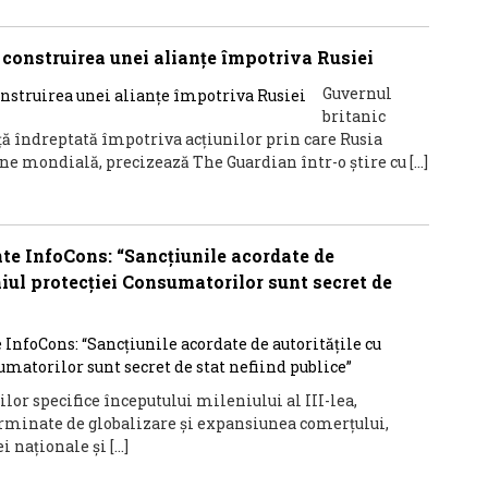
 construirea unei alianţe împotriva Rusiei
Guvernul
britanic
ţă îndreptată împotriva acţiunilor prin care Rusia
ine mondială, precizează The Guardian într-o ştire cu […]
nte InfoCons: “Sancțiunile acordate de
niul protecției Consumatorilor sunt secret de
lor specifice începutului mileniului al III-lea,
rminate de globalizare și expansiunea comerţului,
 naţionale şi […]