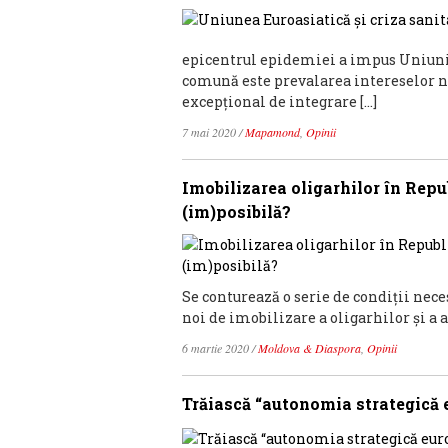
epicentrul epidemiei a impus Uniunii
comună este prevalarea intereselor n
excepțional de integrare […]
7 mai 2020
/
Mapamond
,
Opinii
Imobilizarea oligarhilor în Rep
(im)posibilă?
Se conturează o serie de condiții nec
noi de imobilizare a oligarhilor și a al
6 martie 2020
/
Moldova & Diaspora
,
Opinii
Trăiască “autonomia strategică 