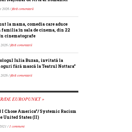
ie 2026 /
fără comentarii
ut la mama, comedia care aduce
ă familia în sala de cinema, din 22
în cinematografe
 2026 /
fără comentarii
ologul Iulia Buzan, invitată la
loguri fără mască la Teatrul Nottara”
 2026 /
fără comentarii
FR/DE EUROPUNKT »
 I Chose America”/ Systemic Racism
e United States (II)
 2021 /
1 comment