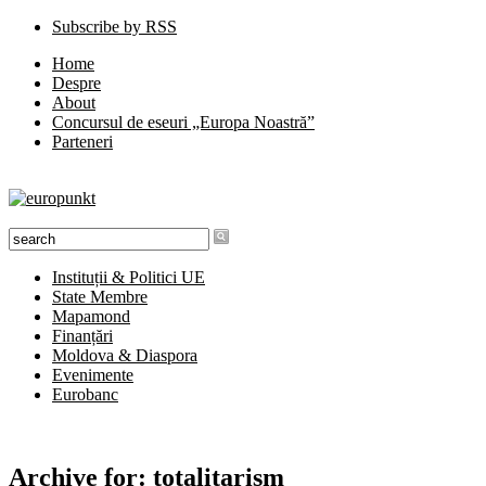
Subscribe by RSS
Home
Despre
About
Concursul de eseuri „Europa Noastră”
Parteneri
Instituții & Politici UE
State Membre
Mapamond
Finanțări
Moldova & Diaspora
Evenimente
Eurobanc
Archive for:
totalitarism