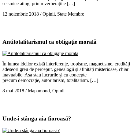
seismice ating, prin reverberaţiile […]
12 noiembrie 2018
/
Opinii
,
State Membre
Antitotalitarismul ca obligație morală
În lumea ideilor există interferențe, tropisme, magnetisme, eredități
adeseori greu de perceput, genealogii și afinități misterioase, chiar
inavuabile. Așa stau lucrurile și cu concepte
precum democrație, autoritarism, totalitarism. […]
8 mai 2018
/
Mapamond
,
Opinii
Unde-i stânga aia fioroasă?