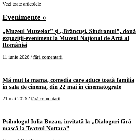
Vezi toate articolele
Evenimente »
„Muzeul Muzeelor” și „Brâncuși. Sindromul”, două
expoziții-eveniment la Muzeul Național de Artă al
României
11 iunie 2026 /
fără comentarii
Mă mut la mama, comedia care aduce toată familia
în sala de cinema, din 22 mai în cinematografe
21 mai 2026 /
fără comentarii
Psihologul Iulia Buzan, invitată la „Dialoguri fără
mască la Teatrul Nottara”