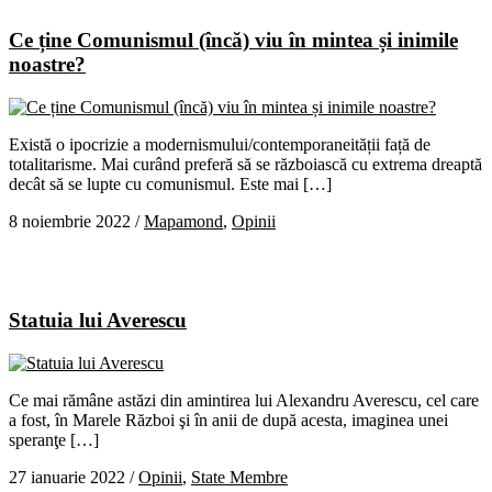
Ce ține Comunismul (încă) viu în mintea și inimile
noastre?
Există o ipocrizie a modernismului/contemporaneității față de
totalitarisme. Mai curând preferă să se războiască cu extrema dreaptă
decât să se lupte cu comunismul. Este mai […]
8 noiembrie 2022
/
Mapamond
,
Opinii
Statuia lui Averescu
Ce mai rămâne astăzi din amintirea lui Alexandru Averescu, cel care
a fost, în Marele Război şi în anii de după acesta, imaginea unei
speranţe […]
27 ianuarie 2022
/
Opinii
,
State Membre