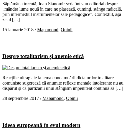
Săptămâna trecută, Ioan Stanomir scria într-un editorial despre
„mândra lume nouă în care ne plasează, cuminţi, stânga radicală,
prin intermediul instrumentelor sale pedagogice”. Contextul, aşa-
zisul […]
15 ianuarie 2018
/
Mapamond
,
Opinii
Despre totalitarism și anemie etică
Reacțiile ultragiate la tema condamnării dictaturilor totalitare
comuniste sugerează că anumite reflexe mentale intolerante nu au
dispărut și că partizanii unui stângism impenitent continuă să […]
28 septembrie 2017
/
Mapamond
,
Opinii
Ideea europeană în evul modern