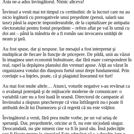
Asta ne-a adus învingătorul. Nimic altceva!
Învinsul a venit mai tot timpul cu certitudini: de la lucruri care nu au
nicio legătură cu prerogativele unui preşedinte (pensii, salarii sau
taxe) până la aspecte imponderarabile, de la capitalizare pe antipatia
electoratului pentru fostul preşedinte – refren aflat pe val în urmă cu
doi ani – până la mândria de a fi român sau invocarea unităţii de
neam şi ţară.
Au fost spuse, dar şi nespuse. Iar mesajul a fost interpretat şi
multiplicat de fiecare în funcţie de pricepere. De pildă, unii au văzut
în imaginea unei economii bubuitoare, dar fără mare corespondent în
real, rapel la depăşirea planului din vremuri apuse. Alţii au văzut în
organizarea votului din diaspora furtul unui drept fundamental. Prin
corelaţie s-a înţeles, poate, că şi plagiatul înseamnă tot furt!
Au mai fost multe altele… Atunci, voturile negative s-au revărsat ca
o avalanşă potenţată şi de mijloacele moderne de comunicare: o
variabilă care nu a fost luată în seamă. Directorul de campanie al
învinsului a răspuns şmechereşte că vina înfrângerii nu-i poate fi
atribuită decât lui Dumnezeu şi că regretă că nu este vrăjitor.
Învingătorul a venit, fără prea multe vorbe, pe un val uriaş de
speranţă. Dar, preşedintele, oricine ar fi, nu este niciodată singur.
Deocamdată, nu ştie nimeni cine va fi în jurul său. Însă judecăţile
vor fi făcute mereu la singular! Este adevărat că s-a deschis larg o