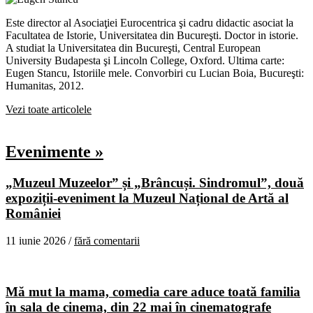
Este director al Asociaţiei Eurocentrica şi cadru didactic asociat la
Facultatea de Istorie, Universitatea din Bucureşti. Doctor in istorie.
A studiat la Universitatea din Bucureşti, Central European
University Budapesta şi Lincoln College, Oxford. Ultima carte:
Eugen Stancu, Istoriile mele. Convorbiri cu Lucian Boia, Bucureşti:
Humanitas, 2012.
Vezi toate articolele
Evenimente »
„Muzeul Muzeelor” și „Brâncuși. Sindromul”, două
expoziții-eveniment la Muzeul Național de Artă al
României
11 iunie 2026 /
fără comentarii
Mă mut la mama, comedia care aduce toată familia
în sala de cinema, din 22 mai în cinematografe