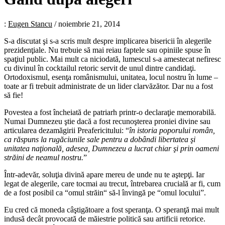
:
Eugen Stancu
/
noiembrie 21, 2014
S-a discutat şi s-a scris mult despre implicarea bisericii în alegerile
prezidenţiale. Nu trebuie să mai reiau faptele sau opiniile spuse în
spaţiul public. Mai mult ca niciodată, lumescul s-a amestecat nefiresc
cu divinul în cocktailul retoric servit de unul dintre candidaţi.
Ortodoxismul, esenţa românismului, unitatea, locul nostru în lume –
toate ar fi trebuit administrate de un lider clarvăzător. Dar nu a fost
să fie!
Povestea a fost încheiată de patriarh printr-o declaraţie memorabilă.
Numai Dumnezeu ştie dacă a fost recunoşterea proniei divine sau
articularea dezamăgirii Preafericitului: “
în istoria poporului român,
ca răspuns la rugăciunile sale pentru a dobândi libertatea şi
unitatea naţională, adesea, Dumnezeu a lucrat chiar şi prin oameni
străini de neamul nostru.
”
Într-adevăr, soluţia divină apare mereu de unde nu te aştepţi. Iar
legat de alegerile, care tocmai au trecut, întrebarea crucială ar fi, cum
de a fost posibil ca “omul străin“ să-l învingă pe “omul locului”.
Eu cred că moneda câştigătoare a fost speranţa. O speranţă mai mult
indusă decât provocată de măiestrie politică sau artificii retorice.