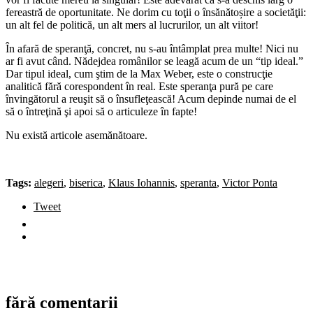
fereastră de oportunitate. Ne dorim cu toţii o însănătoșire a societăţii:
un alt fel de politică, un alt mers al lucrurilor, un alt viitor!
În afară de speranţă, concret, nu s-au întâmplat prea multe! Nici nu
ar fi avut când. Nădejdea românilor se leagă acum de un “tip ideal.”
Dar tipul ideal, cum ştim de la Max Weber, este o construcţie
analitică fără corespondent în real. Este speranţa pură pe care
învingătorul a reuşit să o însufleţească! Acum depinde numai de el
să o întreţină şi apoi să o articuleze în fapte!
Nu există articole asemănătoare.
Tags:
alegeri
,
biserica
,
Klaus Iohannis
,
speranta
,
Victor Ponta
Tweet
fără comentarii