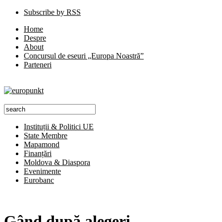
Subscribe by RSS
Home
Despre
About
Concursul de eseuri „Europa Noastră”
Parteneri
Instituții & Politici UE
State Membre
Mapamond
Finanțări
Moldova & Diaspora
Evenimente
Eurobanc
Gând după alegeri