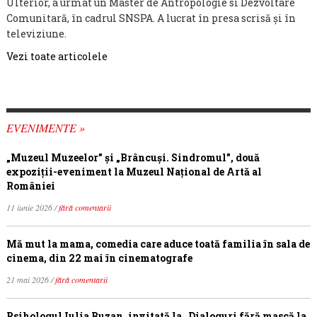
Ulterior, a urmat un Master de Antropologie si Dezvoltare
Comunitară, în cadrul SNSPA. A lucrat în presa scrisă şi în
televiziune.
Vezi toate articolele
EVENIMENTE »
„Muzeul Muzeelor” și „Brâncuși. Sindromul”, două
expoziții-eveniment la Muzeul Național de Artă al
României
11 iunie 2026 /
fără comentarii
Mă mut la mama, comedia care aduce toată familia în sala de
cinema, din 22 mai în cinematografe
21 mai 2026 /
fără comentarii
Psihologul Iulia Buzan, invitată la „Dialoguri fără mască la