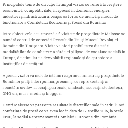
Principalele teme de discuție în timpul vizitei se referă la creștere
economică, competitivitate, în special în domeniul energiei,
industriei și infrastructurii, ocuparea forței de muncă și modul de
funcționare a Comitetului Economic și Social din România.
Între obiectivele ce urmează a fi vizitate de președintele Malosse se
numără centrul de cercetări Renault din Titu și Muzeul Revoluției
Române din Timișoara. Vizita va oferi posibilitatea discutării
modalităților de combatere a sărăciei și lipsei de coeziune socială în
Europa, de stimulare a dezvoltării regionale și de apropiere a
instituțiilor de cetățeni.
Agenda vizitei va include întâlniri cu primul ministru și președintele
României și alți lideri politici, precum și cu reprezentanți ai
societății civile– asociații patronale, sindicate, asociații studențești,
ONG-uri, mass-media și bloggeri.
Henri Malosse va prezenta rezultatele discuțiilor sale în cadrul unei
conferințe de presă ce va avea loc în data de 17 aprilie 2015, la orele
13:00, la sediul Reprezentanței Comisiei Europene din România.