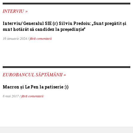
INTERVIU »
Interviu/ Generalul SIE (r) Silviu Predoiu: „Sunt pregătit și
sunt hotărât să candidez la președinție”
16 ianuarie 2024 /
fără comentarii
EUROBANCUL SĂPTĂMÂNII »
Macron şi Le Pen la patiserie :))
8 mai 2017 /
fără comentarii