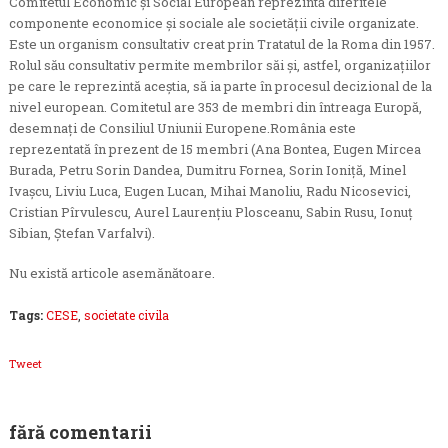
Comitetul Economic și Social European reprezintă diferitele
componente economice și sociale ale societății civile organizate.
Este un organism consultativ creat prin Tratatul de la Roma din 1957.
Rolul său consultativ permite membrilor săi și, astfel, organizațiilor
pe care le reprezintă aceștia, să ia parte în procesul decizional de la
nivel european. Comitetul are 353 de membri din întreaga Europă,
desemnați de Consiliul Uniunii Europene.România este
reprezentată în prezent de 15 membri (Ana Bontea, Eugen Mircea
Burada, Petru Sorin Dandea, Dumitru Fornea, Sorin Ioniță, Minel
Ivașcu, Liviu Luca, Eugen Lucan, Mihai Manoliu, Radu Nicosevici,
Cristian Pîrvulescu, Aurel Laurențiu Plosceanu, Sabin Rusu, Ionuț
Sibian, Ștefan Varfalvi).
Nu există articole asemănătoare.
Tags:
CESE
,
societate civila
Tweet
fără comentarii