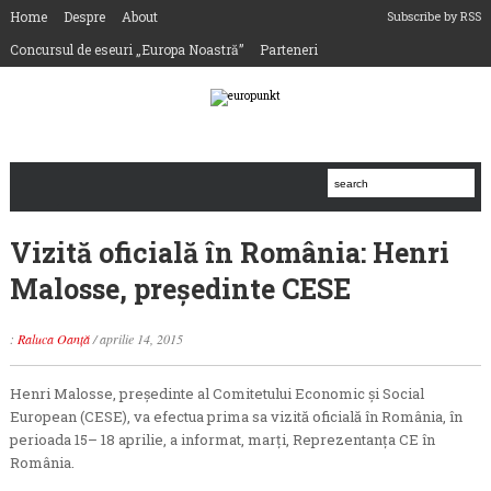
Home
Despre
About
Subscribe by RSS
Concursul de eseuri „Europa Noastră”
Parteneri
Vizită oficială în România: Henri
Malosse, preşedinte CESE
:
Raluca Oanță
/
aprilie 14, 2015
Henri Malosse, președinte al Comitetului Economic și Social
European (CESE), va efectua prima sa vizită oficială în România, în
perioada 15– 18 aprilie, a informat, marţi, Reprezentanţa CE în
România.