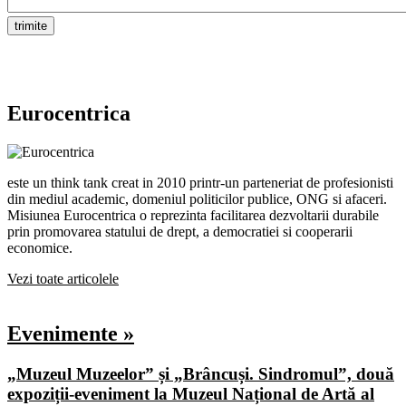
Eurocentrica
este un think tank creat in 2010 printr-un parteneriat de profesionisti
din mediul academic, domeniul politicilor publice, ONG si afaceri.
Misiunea Eurocentrica o reprezinta facilitarea dezvoltarii durabile
prin promovarea statului de drept, a democratiei si cooperarii
economice.
Vezi toate articolele
Evenimente »
„Muzeul Muzeelor” și „Brâncuși. Sindromul”, două
expoziții-eveniment la Muzeul Național de Artă al