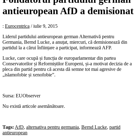
antieuropean AfD a demisionat
:
Eurocentrica
/
iulie 9, 2015
Liderul partidului antieuropean german Alternativă pentru
Germania, Bernd Lucke, a anuțat, miercuri, că demisionează din
partidul la a cărui înființare a participat, informează AFP.
Lucke, care ocupă și funcția de europarlamentar din partea
Conservatorilor și Reformiștilor Europeni, și-a motivat decizia de a
pleca din partid pentru că acesta dă semne tot mai agresive de
„islamofobie și xenofobie”.
Sursa: EUObserver
Nu există articole asemănătoare.
Tags:
AfD
,
alternativa pentru germania
,
Bernd Lucke
,
partid
antieuropean