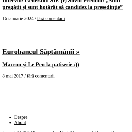
Interviu/ Generalul SIE (r) Silviu Predoiu: „Sunt
pregătit și sunt hotărât să candidez la președinție”
16 ianuarie 2024 /
fără comentarii
Eurobancul Săptămânii »
Macron şi Le Pen la patiserie :))
8 mai 2017 /
fără comentarii
Despre
About