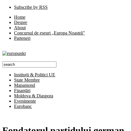
Subscribe by RSS
Home
Despre
About
Concursul de eseuri „Europa Noastră”
Parteneri
Instituții & Politici UE
State Membre
Mapamond
Finanțări
Moldova & Diaspora
Evenimente
Eurobanc
Fondatorul partidului german