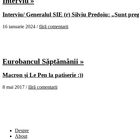
Interviu »
Interviu/ Generalul SIE (r) Silviu Predoiu: „Sunt pregă
16 ianuarie 2024 /
fără comentarii
Eurobancul Săptămânii »
Macron şi Le Pen la patiserie :))
8 mai 2017 /
fără comentarii
Despre
About