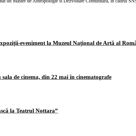
urmat un Master de Antropologie si Dezvoltare Comunitară, în cadrul SNSP
poziții-eveniment la Muzeul Național de Artă al Româ
 sala de cinema, din 22 mai în cinematografe
ască la Teatrul Nottara”