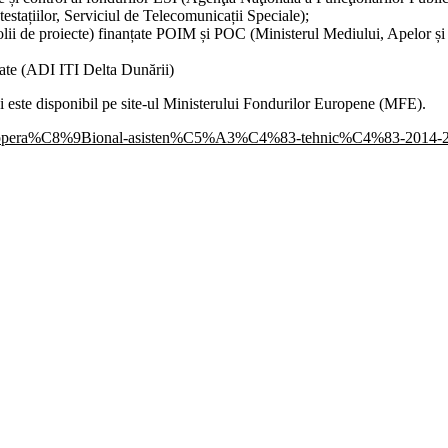
estațiilor, Serviciul de Telecomunicații Speciale);
lii de proiecte) finanțate POIM și POC (Ministerul Mediului, Apelor și P
egrate (ADI ITI Delta Dunării)
și este disponibil pe site-ul Ministerului Fondurilor Europene (MFE).
ramul-opera%C8%9Bional-asisten%C5%A3%C4%83-tehnic%C4%83-2014-202