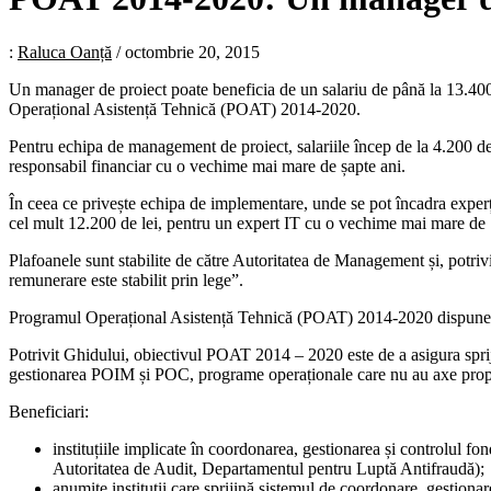
:
Raluca Oanță
/
octombrie 20, 2015
Un manager de proiect poate beneficia de un salariu de până la 13.400 
Operațional Asistență Tehnică (POAT) 2014-2020.
Pentru echipa de management de proiect, salariile încep de la 4.200 de 
responsabil financiar cu o vechime mai mare de șapte ani.
În ceea ce privește echipa de implementare, unde se pot încadra experți I
cel mult 12.200 de lei, pentru un expert IT cu o vechime mai mare de 
Plafoanele sunt stabilite de către Autoritatea de Management și, potrivit 
remunerare este stabilit prin lege”.
Programul Operațional Asistență Tehnică (POAT) 2014-2020 dispune d
Potrivit Ghidului, obiectivul POAT 2014 – 2020 este de a asigura sprij
gestionarea POIM și POC, programe operaționale care nu au axe propri
Beneficiari:
instituțiile implicate în coordonarea, gestionarea și controlul 
Autoritatea de Audit, Departamentul pentru Luptă Antifraudă);
anumite instituții care sprijină sistemul de coordonare, gestiona