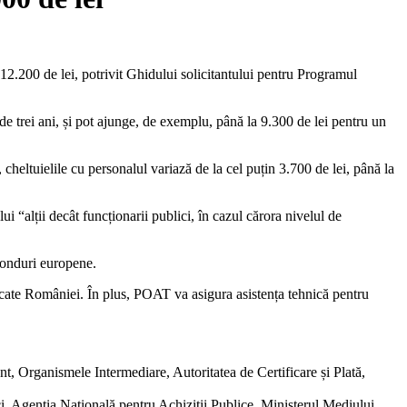
2.200 de lei, potrivit Ghidului solicitantului pentru Programul
e trei ani, și pot ajunge, de exemplu, până la 9.300 de lei pentru un
 cheltuielile cu personalul variază de la cel puțin 3.700 de lei, până la
ui “alții decât funcționarii publici, în cazul cărora nivelul de
onduri europene.
ocate României. În plus, POAT va asigura asistența tehnică pentru
t, Organismele Intermediare, Autoritatea de Certificare și Plată,
ci, Agenţia Naţională pentru Achiziţii Publice, Ministerul Mediului,