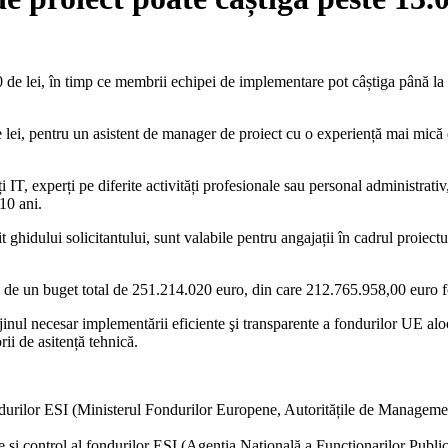
de lei, în timp ce membrii echipei de implementare pot câștiga până la 1
lei, pentru un asistent de manager de proiect cu o experiență mai mică d
T, experți pe diferite activități profesionale sau personal administrativ,
10 ani.
ghidului solicitantului, sunt valabile pentru angajații în cadrul proiectul
e un buget total de 251.214.020 euro, din care 212.765.958,00 euro f
inul necesar implementării eficiente şi transparente a fondurilor UE al
i de asitență tehnică.
fondurilor ESI (Ministerul Fondurilor Europene, Autoritățile de Managemen
re și control al fondurilor ESI (Agenţia Naţională a Funcţionarilor Publi