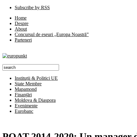
Subscribe by RSS
Home
Despre
About
Concursul de eseuri „Europa Noastră”
Parteneri
Instituții & Politici UE
State Membre
Mapamond
Finanțări
Moldova & Diaspora
Evenimente
Eurobanc
POAT 2014-2020: Un manager de p