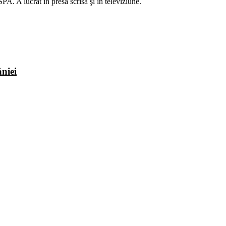
A. A lucrat în presa scrisă şi în televiziune.
niei