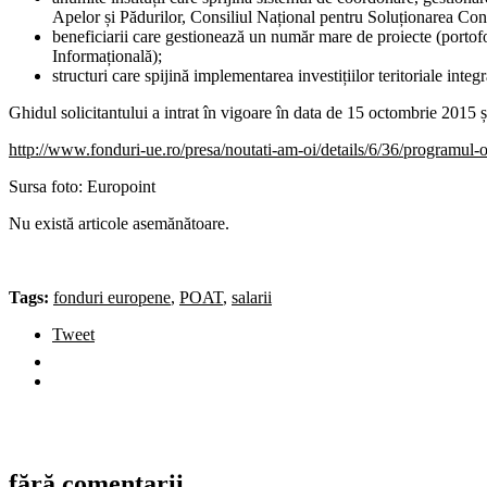
Apelor și Pădurilor, Consiliul Național pentru Soluționarea Cont
beneficiarii care gestionează un număr mare de proiecte (portofo
Informațională);
structuri care spijină implementarea investițiilor teritoriale int
Ghidul solicitantului a intrat în vigoare în data de 15 octombrie 2015 
http://www.fonduri-ue.ro/presa/noutati-am-oi/details/6/36/prog
Sursa foto: Europoint
Nu există articole asemănătoare.
Tags:
fonduri europene
,
POAT
,
salarii
Tweet
fără comentarii