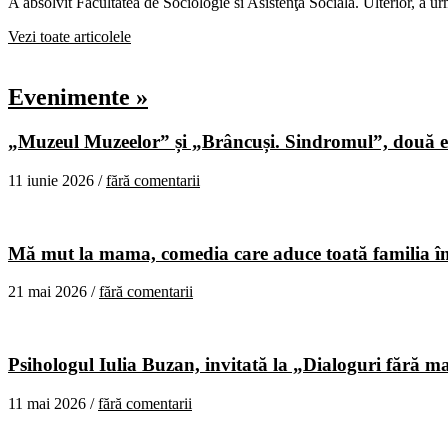
A absolvit Facultatea de Sociologie si Asistenţă Socială. Ulterior, a 
Vezi toate articolele
Evenimente »
„Muzeul Muzeelor” și „Brâncuși. Sindromul”, două ex
11 iunie 2026 /
fără comentarii
Mă mut la mama, comedia care aduce toată familia în
21 mai 2026 /
fără comentarii
Psihologul Iulia Buzan, invitată la „Dialoguri fără m
11 mai 2026 /
fără comentarii