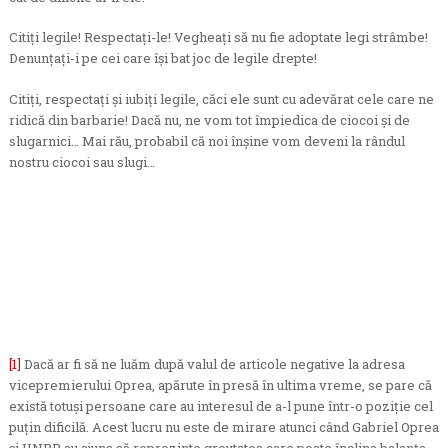
Citiţi legile! Respectaţi-le! Vegheaţi să nu fie adoptate legi strâmbe!
Denunţaţi-i pe cei care îşi bat joc de legile drepte!
Citiţi, respectaţi şi iubiţi legile, căci ele sunt cu adevărat cele care ne
ridică din barbarie! Dacă nu, ne vom tot împiedica de ciocoi şi de
slugarnici… Mai rău, probabil că noi înşine vom deveni la rândul
nostru ciocoi sau slugi…
[1]
Dacă ar fi să ne luăm după valul de articole negative la adresa
vicepremierului Oprea, apărute în presă în ultima vreme, se pare că
există totuşi persoane care au interesul de a-l pune într-o poziţie cel
puţin dificilă. Acest lucru nu este de mirare atunci când Gabriel Oprea