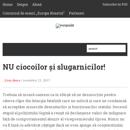
Home
Despre
About
Subscribe by RSS
Concursul de eseuri „Europa Noastră”
Parteneri
NU ciocoilor şi slugarnicilor!
:
Liviu Iancu
/
octombrie 23, 2015
Trebuia să moară oameni ca în sfârşit să ne dezmorţim pentru
câteva clipe din letargia fatalistă care ne sufocă şi care ne condamnă
să acceptăm mizeriile demnitarilor şi funcţionarilor statului. Decesul
stupid al poliţistului Gigină a reuşit să declanşeze valuri de indignare
faţă de comportamentul abuziv al vicepremierului Oprea. Nimic nu
va fi însă cu adevărat câştigat dacă nu vom ajunge să conştientizăm