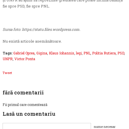
şi UNPR au ajuns să reprezinte greutatea care poate înclina balanţa
fie spre PSD, fie spre PNL.
Sursa foto: https://statu.files.wordpress.com.
Nu există articole asemănătoare.
Tags:
Gabriel Oprea
,
Gigina
,
Klaus Iohannis
,
legi
,
PNL
,
Politia Rutiera
,
PSD
,
UNPR
,
Victor Ponta
Tweet
fără comentarii
Fii primul care comentează
Lasă un comentariu
nume necesar