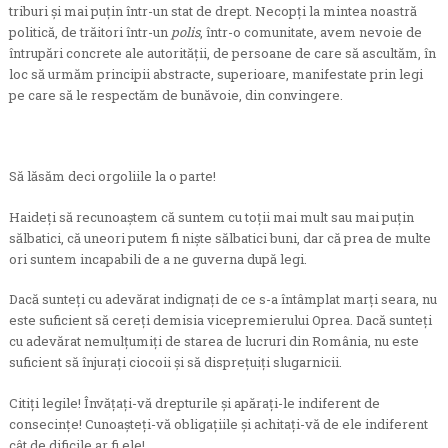
triburi şi mai puţin într-un stat de drept. Necopţi la mintea noastră
politică, de trăitori într-un
polis
, într-o comunitate, avem nevoie de
întrupări concrete ale autorităţii, de persoane de care să ascultăm, în
loc să urmăm principii abstracte, superioare, manifestate prin legi
pe care să le respectăm de bunăvoie, din convingere.
Să lăsăm deci orgoliile la o parte!
Haideţi să recunoaştem că suntem cu toţii mai mult sau mai puţin
sălbatici, că uneori putem fi nişte sălbatici buni, dar că prea de multe
ori suntem incapabili de a ne guverna după legi.
Dacă sunteţi cu adevărat indignaţi de ce s-a întâmplat marţi seara, nu
este suficient să cereţi demisia vicepremierului Oprea. Dacă sunteţi
cu adevărat nemulţumiţi de starea de lucruri din România, nu este
suficient să înjuraţi ciocoii şi să dispreţuiţi slugarnicii.
Citiţi legile! Învăţaţi-vă drepturile şi apăraţi-le indiferent de
consecinţe! Cunoaşteţi-vă obligaţiile şi achitaţi-vă de ele indiferent
cât de dificile ar fi ele!