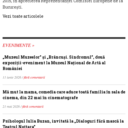
2015, în aprecierea Reprezentanței Comisiei Europene de la
București.
Vezi toate articolele
EVENIMENTE »
„Muzeul Muzeelor” și „Brâncuși. Sindromul”, două
expoziții-eveniment la Muzeul Național de Artă al
României
11 iunie 2026 /
fără comentarii
Mă mut la mama, comedia care aduce toată familia în sala de
cinema, din 22 mai în cinematografe
21 mai 2026 /
fără comentarii
Psihologul Iulia Buzan, invitată la „Dialoguri fără mască la
Teatrul Nottara”