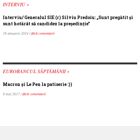
INTERVIU »
Interviu/ Generalul SIE (r) Silviu Predoiu: „Sunt pregătit și
sunt hotărât să candidez la președinție”
16 ianuarie 2024 /
fără comentarii
EUROBANCUL SĂPTĂMÂNII »
Macron şi Le Pen la patiserie :))
8 mai 2017 /
fără comentarii