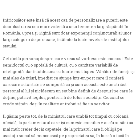
Înfricoşător este însă că acest caz de personalizare a puterii este
doar ilustrarea cea mai evidentă a unui fenomen larg răspândit în
România. Oprea şi Gigină sunt doar exponenţii conjuncturali ai unor
largi categorii de persoane, întâlnite la toate nivelurile instituţiilor
statului.
Cel dintâi personaj despre care vreau să vorbesc este ciocoiul. Este
semidoctul cu o spoială de cultură, cu o cantitate variabilă de
inteligenţă, dar întotdeauna cu foarte mult tupeu. Vânător de funcţii şi
mai ales de titluri, imediat ce ajunge într-un post care îi conferă
oarecare autoritate se comportă ca şi cum aceasta este un atribut
personal al lui şi nicidecum un set bine definit de drepturi pe care le
deţine, potrivit legilor, pentru a fi de folos societăţii. Ciocoiul se
crede stăpân, deşi în realitate ar trebui să fie un servitor.
Îl găsim peste tot, de la ministrul care umblă tot timpul cu coloană
oficială, la parlamentarul care îşi numeşte consiliere ai căror sâni au
mai mult creier decât capetele, de la primarul care îi obligă pe
asistaţii social să muncească pe proprietatea sa, în loc să o facă în