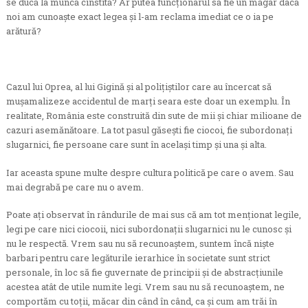
se ducă la muncă cinstită? Ar putea funcţionarul să fie un măgar dacă
noi am cunoaşte exact legea şi l-am reclama imediat ce o ia pe
arătură?
Cazul lui Oprea, al lui Gigină şi al poliţiştilor care au încercat să
muşamalizeze accidentul de marţi seara este doar un exemplu. În
realitate, România este construită din sute de mii şi chiar milioane de
cazuri asemănătoare. La tot pasul găseşti fie ciocoi, fie subordonaţi
slugarnici, fie persoane care sunt în acelaşi timp şi una şi alta.
Iar aceasta spune multe despre cultura politică pe care o avem. Sau
mai degrabă pe care nu o avem.
Poate aţi observat în rândurile de mai sus că am tot menţionat legile,
legi pe care nici ciocoii, nici subordonaţii slugarnici nu le cunosc şi
nu le respectă. Vrem sau nu să recunoaştem, suntem încă nişte
barbari pentru care legăturile ierarhice în societate sunt strict
personale, în loc să fie guvernate de principii şi de abstracţiunile
acestea atât de utile numite legi. Vrem sau nu să recunoaştem, ne
comportăm cu toţii, măcar din când în când, ca şi cum am trăi în