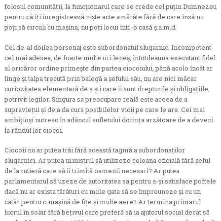
folosul comunităţii, la funcţionarul care se crede cel puţin Dumnezeu
pentru că îţi înregistrează nişte acte amărâte fără de care însă nu
poţi să circuli cu maşina, nu poţi locui într-o casă ş.a.m.d.
Cel de-al doilea personaj este subordonatul slugarnic. Incompetent
cel mai adesea, de foarte multe ori leneş, întotdeauna executant fidel
al oricăror ordine primeşte din partea ciocoiului, până acolo încât ar
linge şi talpa trecută prin balegă a şefului său, nu are nici măcar
curiozitatea elementară de a şti care îi sunt drepturile şi obligaţiile,
potrivit legilor. Singura sa preocupare reală este aceea de a
supravieţui şi de a da curs posibilelor vicii pe care le are. Cei mai
ambiţioşi nutresc în adâncul sufletului dorinţa arzătoare de a deveni
la rândul lor ciocoi.
Ciocoii nu ar putea trăi fără această tagmă a subordonaţilor
slugarnici. Ar putea ministrul să utilizeze coloana oficială fără şeful
de la rutieră care să îi trimită oamenii necesari? Ar putea
parlamentarul să uzeze de autoritatea sa pentru a-şi satisface poftele
dacă nu ar exista târâturi cu miile gata să se împreuneze şi cu un
catâr pentru o maşină de fiţe şi multe aere? Ar termina primarul
lucrul în solar fără beţivul care preferă să ia ajutorul social decât să