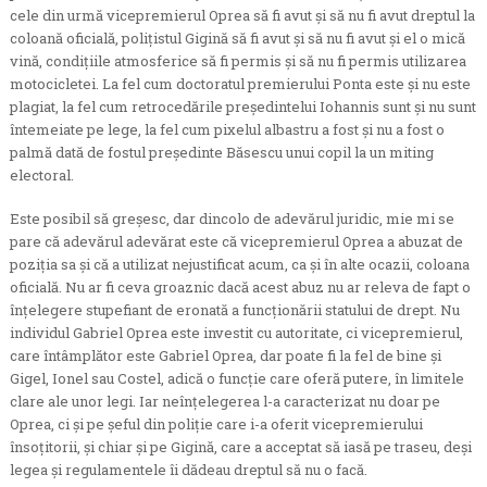
cele din urmă vicepremierul Oprea să fi avut şi să nu fi avut dreptul la
coloană oficială, poliţistul Gigină să fi avut şi să nu fi avut şi el o mică
vină, condiţiile atmosferice să fi permis şi să nu fi permis utilizarea
motocicletei. La fel cum doctoratul premierului Ponta este şi nu este
plagiat, la fel cum retrocedările preşedintelui Iohannis sunt şi nu sunt
întemeiate pe lege, la fel cum pixelul albastru a fost şi nu a fost o
palmă dată de fostul preşedinte Băsescu unui copil la un miting
electoral.
Este posibil să greşesc, dar dincolo de adevărul juridic, mie mi se
pare că adevărul adevărat este că vicepremierul Oprea a abuzat de
poziţia sa şi că a utilizat nejustificat acum, ca şi în alte ocazii, coloana
oficială. Nu ar fi ceva groaznic dacă acest abuz nu ar releva de fapt o
înţelegere stupefiant de eronată a funcţionării statului de drept. Nu
individul Gabriel Oprea este investit cu autoritate, ci vicepremierul,
care întâmplător este Gabriel Oprea, dar poate fi la fel de bine şi
Gigel, Ionel sau Costel, adică o funcţie care oferă putere, în limitele
clare ale unor legi. Iar neînţelegerea l-a caracterizat nu doar pe
Oprea, ci şi pe şeful din poliţie care i-a oferit vicepremierului
însoţitorii, şi chiar şi pe Gigină, care a acceptat să iasă pe traseu, deşi
legea şi regulamentele îi dădeau dreptul să nu o facă.