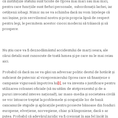
că instituţiile statului sunt ticsite de Oprea mai mari sau mai mici,
pentru care funcţiile sunt fiefuri personale, subordonaţii lachei, iar
cetăţenii iobagi. Nimic nu se va schimba dacă nu vom înţelege că
noi înşine, prin servilismul nostru şi prin propria lipsă de respect
pentru legi, le permitem acestor ciocoi moderni să trăiască şi să
prospere.
Nu ştiu care va fi deznodământul accidentului de marţi seara, ale
cărui detalii sunt cunoscute de toată lumea şi pe care nu le mai reiau
aici.
Probabil că dacă nu se va găsi un adversar politic destul de hotărât şi
suficient de puternic al vicepremierului Oprea care să finanţeze o
campanie viguroasă împotriva lui
[1]
, se va inventa o justificare pentru
utilizarea coloanei oficiale (să nu uităm de atotprezentul şi de-a
pururi invocatul interes naţional!), iar mass-media şi societatea civilă
se vor întoarce treptat la problemele şi ocupaţiile lor de bază:
cancanurile stupide şi aplicaţiile pentru proiecte bănoase din fonduri
europene, elveţiene, norvegiene, chiar şi klingoniene, dacă s-ar
putea. Probabil că adevărul juridic va fi creionat în aşa fel încât în