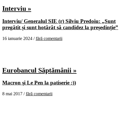
Interviu »
Interviu/ Generalul SIE (r) Silviu Predoiu: „Sunt
pregătit și sunt hotărât să candidez la președinție”
16 ianuarie 2024 /
fără comentarii
Eurobancul Săptămânii »
Macron şi Le Pen la patiserie :))
8 mai 2017 /
fără comentarii