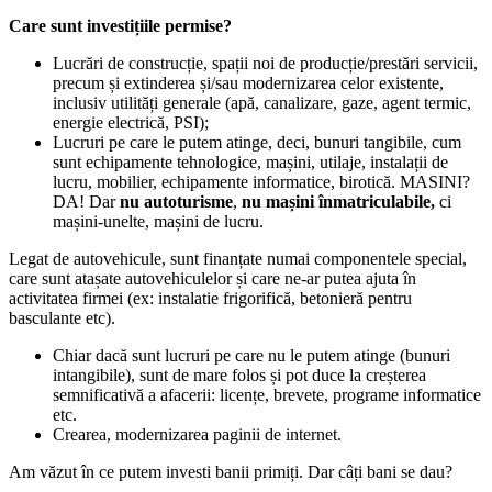
Care sunt investițiile permise?
Lucrări de construcție, spații noi de producție/prestări servicii,
precum și extinderea și/sau modernizarea celor existente,
inclusiv utilități generale (apă, canalizare, gaze, agent termic,
energie electrică, PSI);
Lucruri pe care le putem atinge, deci, bunuri tangibile, cum
sunt echipamente tehnologice, mașini, utilaje, instalații de
lucru, mobilier, echipamente informatice, birotică. MASINI?
DA! Dar
nu autoturisme
,
nu mașini înmatriculabile,
ci
mașini-unelte, mașini de lucru.
Legat de autovehicule, sunt finanțate numai componentele special,
care sunt atașate autovehiculelor și care ne-ar putea ajuta în
activitatea firmei (ex: instalatie frigorifică, betonieră pentru
basculante etc).
Chiar dacă sunt lucruri pe care nu le putem atinge (bunuri
intangibile), sunt de mare folos și pot duce la creșterea
semnificativă a afacerii: licențe, brevete, programe informatice
etc.
Crearea, modernizarea paginii de internet.
Am văzut în ce putem investi banii primiți. Dar câți bani se dau?