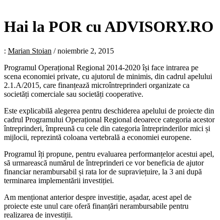
Hai la POR cu ADVISORY.RO
:
Marian Stoian
/
noiembrie 2, 2015
Programul Operațional Regional 2014-2020 își face intrarea pe
scena economiei private, cu ajutorul de minimis, din cadrul apelului
2.1.A/2015, care finanțează microîntreprinderi organizate ca
societăți comerciale sau societăți cooperative.
Este explicabilă alegerea pentru deschiderea apelului de proiecte din
cadrul Programului Operațional Regional deoarece categoria acestor
întreprinderi, împreună cu cele din categoria întreprinderilor mici și
mijlocii, reprezintă coloana vertebrală a economiei europene.
Programul îți propune, pentru evaluarea performanțelor acestui apel,
să urmarească numărul de întreprinderi ce vor beneficia de ajutor
financiar nerambursabil și rata lor de supraviețuire, la 3 ani după
terminarea implementării investiției.
Am menționat anterior despre investiție, așadar, acest apel de
proiecte este unul care oferă finanțări nerambursabile pentru
realizarea de investiții.