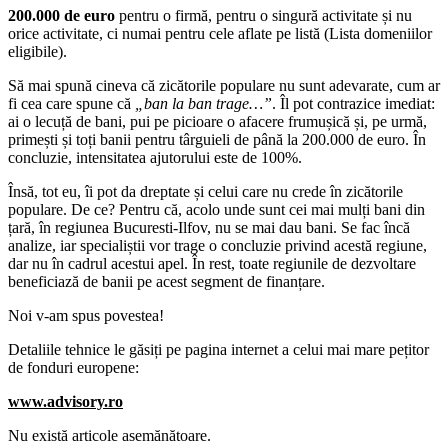
200.000 de euro
pentru o firmă, pentru o singură activitate și nu
orice activitate, ci numai pentru cele aflate pe listă (Lista domeniilor
eligibile).
Să mai spună cineva că zicătorile populare nu sunt adevarate, cum ar
fi cea care spune că
„ban la ban trage…”
. Îl pot contrazice imediat:
ai o lecuță de bani, pui pe picioare o afacere frumușică și, pe urmă,
primești și toți banii pentru târguieli de până la 200.000 de euro. În
concluzie, intensitatea ajutorului este de 100%.
Însă, tot eu, îi pot da dreptate și celui care nu crede în zicătorile
populare. De ce? Pentru că, acolo unde sunt cei mai mulți bani din
țară, în regiunea Bucuresti-Ilfov, nu se mai dau bani. Se fac încă
analize, iar specialiștii vor trage o concluzie privind acestă regiune,
dar nu în cadrul acestui apel. În rest, toate regiunile de dezvoltare
beneficiază de banii pe acest segment de finanțare.
Noi v-am spus povestea!
Detaliile tehnice le găsiți pe pagina internet a celui mai mare pețitor
de fonduri europene:
www.advisory.ro
Nu există articole asemănătoare.