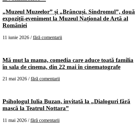
„Muzeul Muzeelor” și „Brâncuși. Sindromul”, două
expoziții-eveniment la Muzeul Național de Artă al
României
11 iunie 2026 /
fără comentarii
Mă mut la mama, comedia care aduce toată familia
în sala de cinema, din 22 mai în cinematografe
21 mai 2026 /
fără comentarii
Psihologul Iulia Buzan, invitată la „Dialoguri fără
mască la Teatrul Nottara”
11 mai 2026 /
fără comentarii