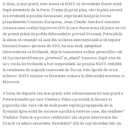
A doua, şi mai gravă, este aceea că NATO se dovedeşte foarte unită.
După atentatele de la Paris, Franţa (în prim plan, căci în plan secund
era evidentă şi poziţia Germaniei, exprimată însă prin vocea
preşedintelui Comisiei Europene, Jean-Claude Juncker) susţinea
crearea unei coaliţii împotriva ISIS în care Rusia urma să joace un rol
de primă mână (în pofida diferendelor privind Ucraina). Putin jubila
la ideea că reuşeşte să iasă din izolarea internaţională şi să separe
binomul franco-german de SUA, ba mai mult, aşteptând
întrevederea cu Hollande, deja le transmitea ordine generalilor săi
să îi primească bine pe „prietenii” şi „aliaţii” francezi. După ziua de
ieri, vizita lui Hollande a fost suspendată, iar poziţia NATO, stabilită
la reuniunea de urgenţă convocată de Turcia, este lipsită de orice
echivoc: NATO susţine cu fermitate Ankara în diferendul acesteia cu
Moscova.
A treia, de departe cea mai gravă, este zdruncinarea tot mai gravă a
Potemkiniadei pe care Vladimir Putin o prezintă în fiecare zi
poporului său. Oare cât de mult poate suplini propaganda de la
Kremlin lipsa acută de succese a politicii externe ruse, din realitate?
Vladimir Putin le-a promis cetăţenilor săi că prin intervenţia din
Siria le va aduce securitate. Rezultatul? 224 de ruşi decedaţi într-un