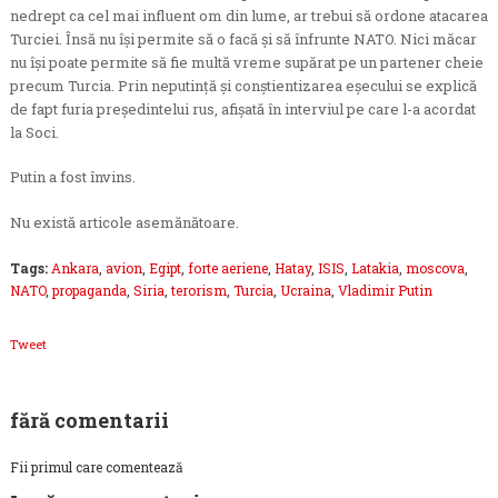
nedrept ca cel mai influent om din lume, ar trebui să ordone atacarea
Turciei. Însă nu îşi permite să o facă şi să înfrunte NATO. Nici măcar
nu îşi poate permite să fie multă vreme supărat pe un partener cheie
precum Turcia. Prin neputinţă şi conştientizarea eşecului se explică
de fapt furia preşedintelui rus, afişată în interviul pe care l-a acordat
la Soci.
Putin a fost învins.
Nu există articole asemănătoare.
Tags:
Ankara
,
avion
,
Egipt
,
forte aeriene
,
Hatay
,
ISIS
,
Latakia
,
moscova
,
NATO
,
propaganda
,
Siria
,
terorism
,
Turcia
,
Ucraina
,
Vladimir Putin
Tweet
fără comentarii
Fii primul care comentează