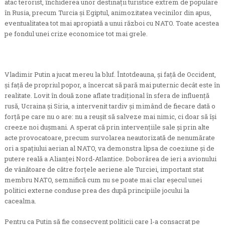
atac terorist, închiderea unor destinaţii turistice extrem de populare
în Rusia, precum Turcia şi Egiptul, animozitatea vecinilor din apus,
eventualitatea tot mai apropiată a unui război cu NATO. Toate acestea
pe fondul unei crize economice tot mai grele.
Vladimir Putin a jucat mereu la bluf. Întotdeauna, şi faţă de Occident,
şi faţă de propriul popor, a încercat să pară mai puternic decât este în
realitate. Lovit în două zone aflate tradiţional în sfera de influenţă
rusă, Ucraina şi Siria, a intervenit tardiv şi mimând de fiecare dată o
forţă pe care nu o are: nu a reuşit să salveze mai nimic, ci doar să îşi
creeze noi duşmani. A sperat că prin intervenţiile sale şi prin alte
acte provocatoare, precum survolarea neautorizată de nenumărate
ori a spaţiului aerian al NATO, va demonstra lipsa de coeziune şi de
putere reală a Alianţei Nord-Atlantice. Doborârea de ieri a avionului
de vânătoare de către forţele aeriene ale Turciei, important stat
membru NATO, semnifică cum nu se poate mai clar eşecul unei
politici externe conduse prea des după principiile jocului la
cacealma.
Pentru ca Putin să fie consecvent politicii care l-a consacrat pe