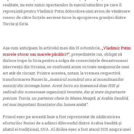
realitate, nu este nimic spectaculos în eşecul usturător pe care îl
reprezintă pentru Vladimir Putin doborârea unui avion de vânătoare
rusesc de către forţele aeriene turce în apropierea graniţei dintre
Turcia şi Siria.
Aşa cum anticipam în articolul meu din 15 octombrie,
„Vladimir Putin:
marele sforar sau marele păcălici?”
, preşedintele rus, obligat să
disloce trupe în Siria pentru a scăpa de consecinţele dezastruoasei
intervenţii din Ucraina, se confruntă acum cu toate neajunsurile unui
act atât de riscant. Printre acestea, notam la vremea respectivă
transformarea Rusiei în
„inamicul numărul unu al musulmanilor
sunniţi din întreaga lume. Acest lucru nu înseamnă doar ISIS şi
radicali din numeroase organizaţii teroriste, dar şi state importante
precum Turcia, un partener cheie în Marea Neagră, şi Arabia Saudită,
cel mai important finanţator din lumea arabă”
.
Primul eşec pe această linie a fost reprezentat de zădărnicirea
eforturilor Rusiei de a adânci diferendul dintre Arabia Saudită şi
aliatul ei tradiţional, SUA. Al doilea eşec a fost atacul ISIS asupra unei