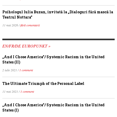
Psihologul Iulia Buzan, invitată la „Dialoguri fără mască la
Teatrul Nottara”
11 mai 2026 /
fără comentarii
EN/FR/DE EUROPUNKT »
„And I Chose America”/ Systemic Racism in the United
States (II)
2 iulie 2021 /
1 comment
The Ultimate Triumph of the Personal Label
11 mai 2021 /
1 comment
„And I Chose America”/ Systemic Racism in the United
States (I)