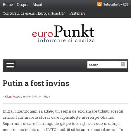
Home
Despre
About
Subscribe by RSS
Concursul de eseuri „Europa Noastră”
Parteneri
Putin a fost învins
:
Liviu Iancu
/
noiembrie 25, 2015
Iniţial, intenţionam să adaug un semn de exclamare titlului acestui
articol. Iată, marele sforar care îl păcăleşte mereu pe Obama,
Superman-ul care îi strânge de gât pe terorişti, se vede în sfârşit
neputincios în faţa unui NATO hotărât să îşi apere spaţiul aerian! În