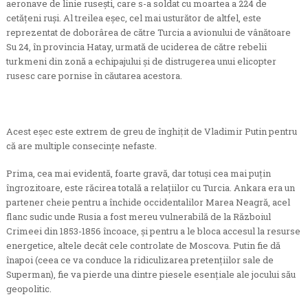
aeronave de linie ruseşti, care s-a soldat cu moartea a 224 de
cetăţeni ruşi. Al treilea eşec, cel mai usturător de altfel, este
reprezentat de doborârea de către Turcia a avionului de vânătoare
Su 24, în provincia Hatay, urmată de uciderea de către rebelii
turkmeni din zonă a echipajului şi de distrugerea unui elicopter
rusesc care pornise în căutarea acestora.
Acest eşec este extrem de greu de înghiţit de Vladimir Putin pentru
că are multiple consecinţe nefaste.
Prima, cea mai evidentă, foarte gravă, dar totuşi cea mai puţin
îngrozitoare, este răcirea totală a relaţiilor cu Turcia. Ankara era un
partener cheie pentru a închide occidentalilor Marea Neagră, acel
flanc sudic unde Rusia a fost mereu vulnerabilă de la Războiul
Crimeei din 1853-1856 încoace, şi pentru a le bloca accesul la resurse
energetice, altele decât cele controlate de Moscova. Putin fie dă
înapoi (ceea ce va conduce la ridiculizarea pretenţiilor sale de
Superman), fie va pierde una dintre piesele esenţiale ale jocului său
geopolitic.