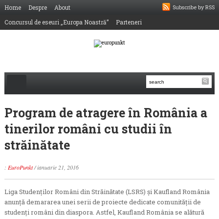
Home
Despre
About
Subscribe by RSS
Concursul de eseuri „Europa Noastră”
Parteneri
Program de atragere în România a
tinerilor români cu studii în
străinătate
:
EuroPunkt
/
ianuarie 21, 2016
Liga Studenţilor Români din Străinătate (LSRS) şi Kaufland România
anunţă demararea unei serii de proiecte dedicate comunității de
studenți români din diaspora. Astfel, Kaufland România se alătură