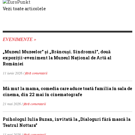
Vezi toate articolele
EVENIMENTE »
„Muzeul Muzeelor” și „Brâncuși. Sindromul”, două
expoziții-eveniment la Muzeul Național de Artă al
României
11 iunie 2026 /
fără comentarii
Mă mut la mama, comedia care aduce toată familia în sala de
cinema, din 22 mai în cinematografe
21 mai 2026 /
fără comentarii
Psihologul Iulia Buzan, invitată la „Dialoguri fără mască la
Teatrul Nottara”
11 mai 2026 /
fără comentarii