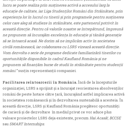
lucru se poate realiza prin susținerea activă a accesului larg la
educație de calitate, iar Liga Studenților Români din Străinătate, prin
experiența lor în lucrul cu tinerii și prin programele pentru susținerea
celor care aleg să studieze în străinătate, este partenerul potrivit în
această direcție. Pentru că valorile noastre se întrepătrund, împreună
ne propunem să încurajăm excelența în educație și tânără generație
să se întoarcă acasă. Ne dorim să ne implicăm activ în societatea
civilă românească, iar colaborarea cu LSRS vizează această direcție.
Vom dezvolta o serie de programe dedicate familiarizării tinerilor cu
oportunitățile disponibile în cadrul Kaufland România și ne
propunem să finanțăm burse de studii în străinătate pentru studenții
români.”
susțin reprezentanții companiei.
Facilitarea reîntoarcerii în România.
Încă de la începuturile
organizaţiei, LSRS a sprijinit şi a încurajat reorientarea absolvenţilor
români de peste hotare către ţară, încurajând astfel implicarea activă
în societatea românească şi în dezvoltarea sustenabilă a acesteia. În
această direcție, LSRS și Kaufland România pregătesc oportunități
de carieră și de dezvoltare în mediul privat ce vor aduce plus
valoare proiectelor LSRS deja existente, precum
Hai Acasă!
,
BCCSE
sau
SMART Internships
.