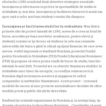
eforturilor LSRS urmărind două obiective strategice esenţiale:
încurajarea şi informarea cu privire la oportunităţile de studiu în
străinătate şi, mai ales, încurajarea şi facilitarea întoarcerii acasă sau
spre casă a celor mai buni studenţi români din diaspora.
Încurajarea și facilitarea studiilor în străinătate. U
na dintre
primele idei de proiect lansată de LSRS, aceea de a crea un fond de
burse, acordate pe baza meritelor academice, pentru elevii şi
studenţii români ce îşi doresc să studieze la cele mai renumite
universităţi ale lumii a găsit în sfârşit sprijinul financiar de care avea
nevoie. Astfel împreună cu Kaufland România, proiectul Fondul
pentru Excelenţă în Străinătate (FES)/Fondul Educaţional Românesc
(FER) îşi propune să ofere prima rundă de burse de studiu, tinerilor
talentaţi în anul 2016. Proiectul are ca obiectiv finanţarea studiilor în
străinătate unor tineri de excepţie, cu condiţia reîntoarcerii în
România după terminarea acestora şi angajarea în cadrul
companiilor şi instituţiilor finanţatoare. Acest proiect – urmează
modelul de succes al unor proiecte asemănătoare derulate de către
mediile privat şi public din ţările dezvoltate.
Kaufland își continuă expansiunea în România și, în același timp, își
dorește să participe la dezvoltarea României.
„Considerăm că acest