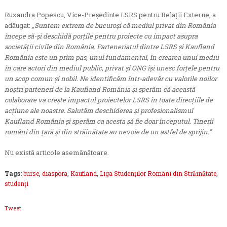
Ruxandra Popescu, Vice-Preşedinte LSRS pentru Relaţii Externe, a
adăugat:
„Suntem extrem de bucuroşi că mediul privat din România
începe să-şi deschidă porţile pentru proiecte cu impact asupra
societății civile din România. Parteneriatul dintre LSRS şi Kaufland
România este un prim pas, unul fundamental, în crearea unui mediu
în care actori din mediul public, privat şi ONG îşi unesc forţele pentru
un scop comun şi nobil. Ne identificăm într-adevăr cu valorile noilor
noştri parteneri de la Kaufland România şi sperăm că această
colaborare va creşte impactul proiectelor LSRS în toate direcțiile de
acțiune ale noastre. Salutăm deschiderea şi profesionalismul
Kaufland România şi sperăm ca acesta să fie doar începutul. Tinerii
români din ţară şi din străinătate au nevoie de un astfel de sprijin.”
Nu există articole asemănătoare.
Tags:
burse
,
diaspora
,
Kaufland
,
Liga Studenţilor Români din Străinătate
,
studenți
Tweet