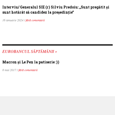
Interviu/ Generalul SIE (r) Silviu Predoiu: „Sunt pregătit și
sunt hotărât să candidez la președinție”
16 ianuarie 2024 /
fără comentarii
EUROBANCUL SĂPTĂMÂNII »
Macron şi Le Pen la patiserie :))
8 mai 2017 /
fără comentarii