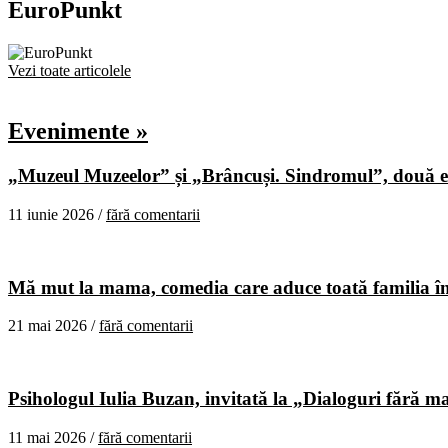
EuroPunkt
Vezi toate articolele
Evenimente »
„Muzeul Muzeelor” și „Brâncuși. Sindromul”, două ex
11 iunie 2026 /
fără comentarii
Mă mut la mama, comedia care aduce toată familia în
21 mai 2026 /
fără comentarii
Psihologul Iulia Buzan, invitată la „Dialoguri fără m
11 mai 2026 /
fără comentarii