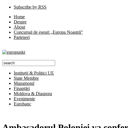
Subscribe by RSS
Home
Despre
About
Concursul de eseuri „Europa Noastră”
Parteneri
Instituții & Politici UE
State Membre
Mapamond
Finanțări
Moldova & Diaspora
Evenimente
Eurobanc
Ambasadorul Poloniei va confer