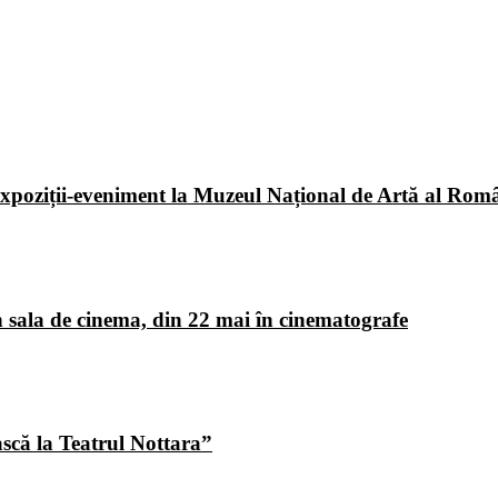
poziții-eveniment la Muzeul Național de Artă al Româ
 sala de cinema, din 22 mai în cinematografe
ască la Teatrul Nottara”