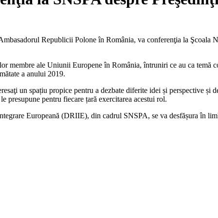
 Ambasadorul Republicii Polone în România, va conferenţia la Şcoala N
atelor membre ale Uniunii Europene în România, întruniri ce au ca temă
umătate a anului 2019.
resaţi un spațiu propice pentru a dezbate diferite idei și perspective și d
le presupune pentru fiecare țară exercitarea acestui rol.
ntegrare Europeană (DRIIE), din cadrul SNSPA, se va desfășura în limba e