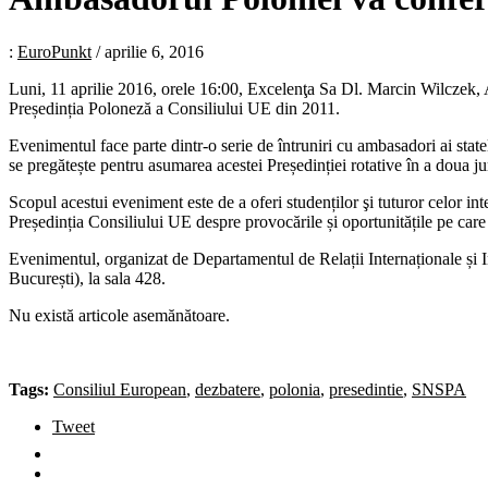
:
EuroPunkt
/
aprilie 6, 2016
Luni, 11 aprilie 2016, orele 16:00, Excelenţa Sa Dl. Marcin Wilczek,
Președinția Poloneză a Consiliului UE din 2011.
Evenimentul face parte dintr-o serie de întruniri cu ambasadori ai st
se pregătește pentru asumarea acestei Președinției rotative în a doua j
Scopul acestui eveniment este de a oferi studenților şi tuturor celor inte
Președinția Consiliului UE despre provocările și oportunitățile pe care 
Evenimentul, organizat de Departamentul de Relații Internaționale și I
București), la sala 428.
Nu există articole asemănătoare.
Tags:
Consiliul European
,
dezbatere
,
polonia
,
presedintie
,
SNSPA
Tweet