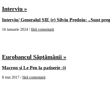
Interviu »
Interviu/ Generalul SIE (r) Silviu Predoiu: „Sunt pregă
16 ianuarie 2024 /
fără comentarii
Eurobancul Săptămânii »
Macron şi Le Pen la patiserie :))
8 mai 2017 /
fără comentarii