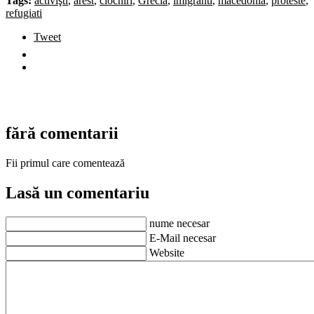
Tags:
activişti
,
arest
,
ciocniri
,
Grecia
,
imigranti
,
macedonia
,
proteste
,
refugiati
Tweet
fără comentarii
Fii primul care comentează
Lasă un comentariu
nume necesar
E-Mail necesar
Website