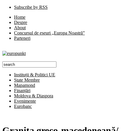
Subscribe by RSS
Home
Despre
About
Concursul de eseuri „Europa Noastră”
Parteneri
Instituții & Politici UE
State Membre
Mapamond
Finanțări
Moldova & Diaspora
Evenimente
Eurobanc
Graniţa greco-macedoneană/