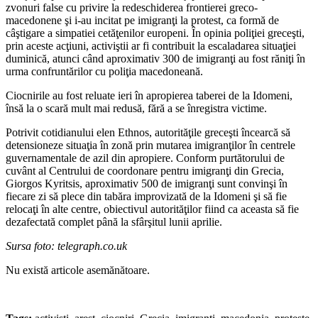
zvonuri false cu privire la redeschiderea frontierei greco-
macedonene şi i-au incitat pe imigranţi la protest, ca formă de
câştigare a simpatiei cetăţenilor europeni. În opinia poliţiei greceşti,
prin aceste acţiuni, activiştii ar fi contribuit la escaladarea situaţiei
duminică, atunci când aproximativ 300 de imigranţi au fost răniţi în
urma confruntărilor cu poliţia macedoneană.
Ciocnirile au fost reluate ieri în apropierea taberei de la Idomeni,
însă la o scară mult mai redusă, fără a se înregistra victime.
Potrivit cotidianului elen Ethnos, autorităţile greceşti încearcă să
detensioneze situaţia în zonă prin mutarea imigranţilor în centrele
guvernamentale de azil din apropiere. Conform purtătorului de
cuvânt al Centrului de coordonare pentru imigranţi din Grecia,
Giorgos Kyritsis, aproximativ 500 de imigranţi sunt convinşi în
fiecare zi să plece din tabăra improvizată de la Idomeni şi să fie
relocaţi în alte centre, obiectivul autorităţilor fiind ca aceasta să fie
dezafectată complet până la sfârşitul lunii aprilie.
Sursa foto: telegraph.co.uk
Nu există articole asemănătoare.