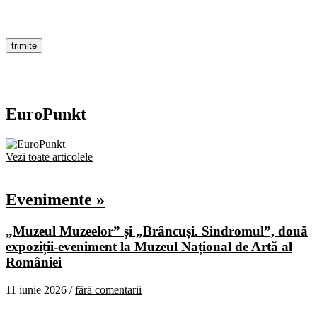
EuroPunkt
Vezi toate articolele
Evenimente »
„Muzeul Muzeelor” și „Brâncuși. Sindromul”, două
expoziții-eveniment la Muzeul Național de Artă al
României
11 iunie 2026 /
fără comentarii