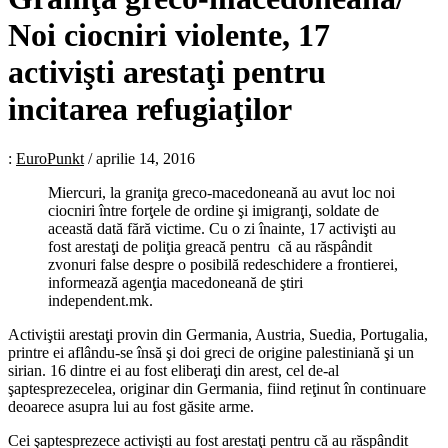
Noi ciocniri violente, 17
activişti arestaţi pentru
incitarea refugiaţilor
:
EuroPunkt
/
aprilie 14, 2016
Miercuri, la graniţa greco-macedoneană au avut loc noi
ciocniri între forţele de ordine şi imigranţi, soldate de
această dată fără victime. Cu o zi înainte, 17 activişti au
fost arestaţi de poliţia greacă pentru că au răspândit
zvonuri false despre o posibilă redeschidere a frontierei,
informează agenţia macedoneană de ştiri
independent.mk.
Activiştii arestaţi provin din Germania, Austria, Suedia, Portugalia,
printre ei aflându-se însă şi doi greci de origine palestiniană şi un
sirian. 16 dintre ei au fost eliberaţi din arest, cel de-al
şaptesprezecelea, originar din Germania, fiind reţinut în continuare
deoarece asupra lui au fost găsite arme.
Cei şaptesprezece activişti au fost arestaţi pentru că au răspândit