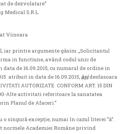
cat de dezvolatare”
ng Medical S.R.L.
at Viisoara
il, iar printre argumente găsim: „Solicitantul
rma in functiune, având codul unic de
n data de 16.09.2015, cu numarul de ordine in
5 atribuit in data de 16.09.2015,
âşi
desfasoara
ACTIVITATI AUTORIZATE CONFORM ART. 15 DIN
0-Alte activitati referitoare la sanatatea
in Planul de Afaceri.”
u o singură excepție, numai în cazul literei ”â”.
sușit normele Academiei Române privind