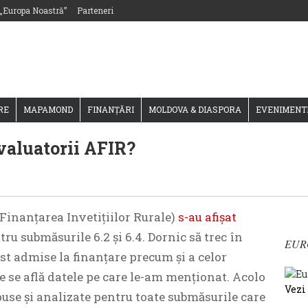
 „Europa Noastră”
Parteneri
RE
MAPAMOND
FINANȚĂRI
MOLDOVA & DIASPORA
EVENIMENT
evaluatorii AFIR?
 Finanțarea Invetițiilor Rurale)
s-au afișat
tru submăsurile 6.2 și 6.4. Dornic să trec în
EUR
ost admise la finanțare precum și a celor
e se află datele pe care le-am menționat. Acolo
Vezi
epuse și analizate pentru toate submăsurile care