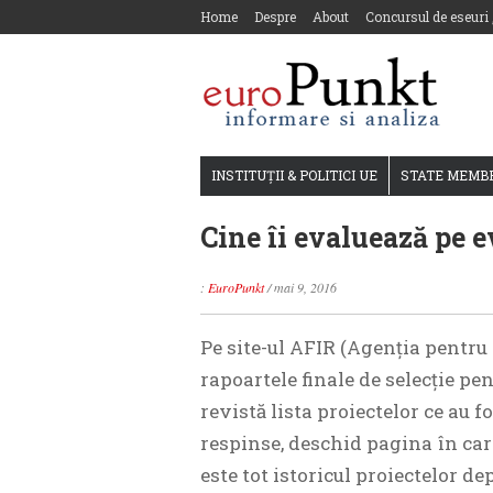
Home
Despre
About
Concursul de eseuri
INSTITUȚII & POLITICI UE
STATE MEMB
Cine îi evaluează pe 
:
EuroPunkt
/
mai 9, 2016
Pe site-ul AFIR (Agenția pentru
rapoartele finale de selecție pen
revistă lista proiectelor ce au f
respinse, deschid pagina în car
este tot istoricul proiectelor d