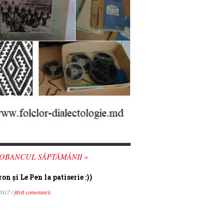
OBANCUL SĂPTĂMÂNII »
n şi Le Pen la patiserie :))
2017 /
fără comentarii