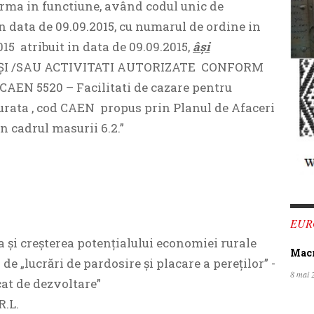
ma in functiune, având codul unic de
n data de 09.09.2015, cu numarul de ordine in
15 atribuit in data de 09.09.2015,
âşi
DII ŞI /SAU ACTIVITATI AUTORIZATE CONFORM
 CAEN 5520 – Facilitati de cazare pentru
urata , cod CAEN propus prin Planul de Afaceri
in cadrul masurii 6.2.”
EUR
ea și creșterea potențialului economiei rurale
Macro
de „lucrări de pardosire și placare a pereților” -
8 mai 
cat de dezvoltare”
R.L.