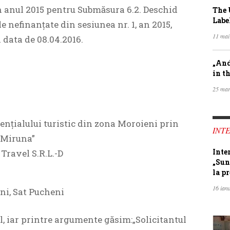
in anul 2015 pentru Submăsura 6.2. Deschid
The 
Labe
e nefinanțate din sesiunea nr. 1, an 2015,
11 mai
 data de 08.04.2016.
„And
in th
25 mar
tențialului turistic din zona Moroieni prin
INTE
 Miruna”
Inte
 Travel S.R.L.-D
„Sun
la pr
16 ian
ni, Sat Pucheni
il, iar printre argumente găsim:„Solicitantul