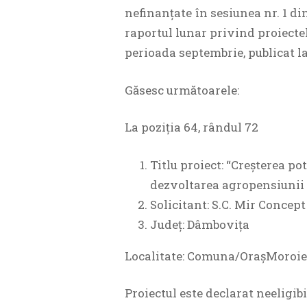
nefinanțate în sesiunea nr. 1 d
raportul lunar privind proiectel
perioada septembrie, publicat la
Găsesc următoarele:
La poziția 64, rândul 72
Titlu proiect: “Creșterea po
dezvoltarea agropensiunii
Solicitant: S.C. Mir Concept
Județ: Dâmbovița
Localitate: Comuna/OrașMoroie
Proiectul este declarat neeligib