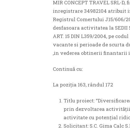
MIR CONCEPT TRAVEL SRL-D, fir
inregistrare 34982104 atribuit i
Registrul Comertului J15/606/20
desfasoara activitatea la SE
ART. 15 DIN L359/2004, pe codul
vacante si perioade de scurta d
,in vederea obtinerii finantarii 
Continuă cu:
La poziția 163, rândul 172
Titlu proiect: “Diversificar
prin dezvoltarea activității 
activitate cu potențial ridi
Solicitant: S.C. Gima Calc S.