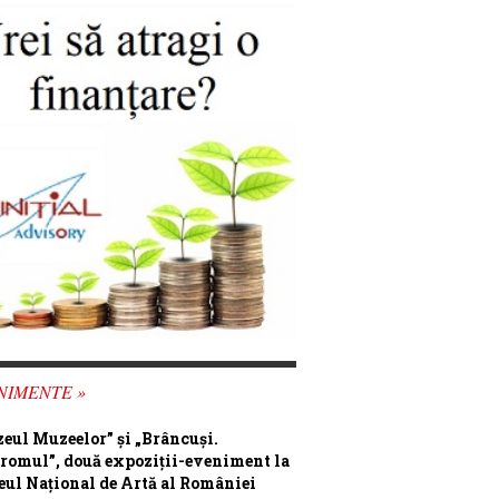
NIMENTE »
eul Muzeelor” și „Brâncuși.
romul”, două expoziții-eveniment la
ul Național de Artă al României