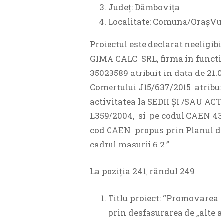
Județ: Dâmbovița
Localitate: Comuna/OrașVu
Proiectul este declarat neeligib
GIMA CALC SRL, firma in functi
35023589 atribuit in data de 21.
Comertului J15/637/2015 atribuit
activitatea la SEDII ŞI /SAU 
L359/2004, si pe codul CAEN 433
cod CAEN propus prin Planul de 
cadrul masurii 6.2.”
La poziția 241, rândul 249
Titlu proiect: “Promovarea e
prin desfasurarea de „alte 