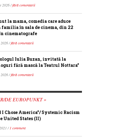
ie 2026 /
fără comentarii
ut la mama, comedia care aduce
ă familia în sala de cinema, din 22
în cinematografe
 2026 /
fără comentarii
ologul Iulia Buzan, invitată la
loguri fără mască la Teatrul Nottara”
 2026 /
fără comentarii
FR/DE EUROPUNKT »
 I Chose America”/ Systemic Racism
e United States (II)
 2021 /
1 comment