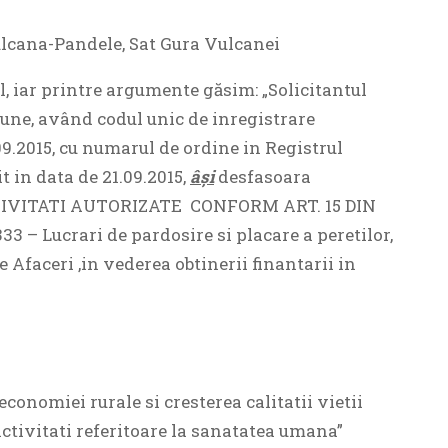
lcana-Pandele, Sat Gura Vulcanei
il, iar printre argumente găsim: „Solicitantul
une, având codul unic de inregistrare
09.2015, cu numarul de ordine in Registrul
 in data de 21.09.2015,
âşi
desfasoara
ACTIVITATI AUTORIZATE CONFORM ART. 15 DIN
3 – Lucrari de pardosire si placare a peretilor,
Afaceri ,in vederea obtinerii finantarii in
conomiei rurale si cresterea calitatii vietii
activitati referitoare la sanatatea umana”