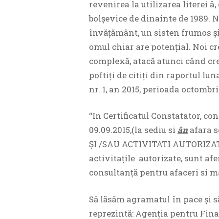
revenirea la utilizarea literei â
bolșevice de dinainte de 1989. N
învățământ, un sisten frumos și l
omul chiar are potențial. Noi cr
complexă, atacă atunci când cre
poftiți de citiți din raportul l
nr. 1, an 2015, perioada octombri
“In Certificatul Constatator, co
09.09.2015,(la sediu si
ân
afara se
ŞI /SAU ACTIVITATI AUTORIZA
activitaţile autorizate, sunt a
consultanţă pentru afaceri si 
Să lăsăm agramatul în pace și s
reprezintă: Agenția pentru Fina