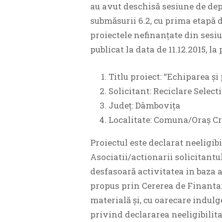
au avut deschisă sesiune de dep
submăsurii 6.2, cu prima etapă 
proiectele nefinanțate din sesiun
publicat la data de 11.12.2015, l
Titlu proiect: “Echiparea și
Solicitant: Reciclare Select
Județ: Dâmbovița
Localitate: Comuna/Oraș Cr
Proiectul este declarat neeligibi
Asociatii/actionarii solicitantul
desfasoară activitatea in baza 
propus prin Cererea de Finantar
materială și, cu oarecare indul
privind declararea neeligibilitat