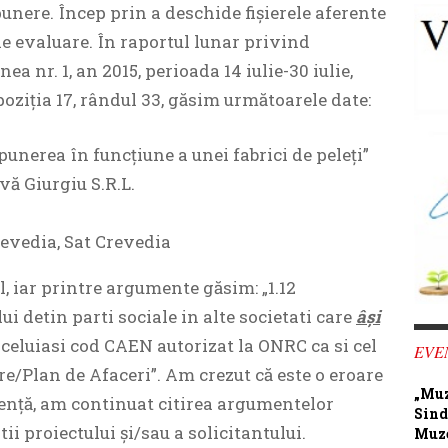
unere. Încep prin a deschide fișierele aferente
de evaluare. În raportul lunar privind
ea nr. 1, an 2015, perioada 14 iulie-30 iulie,
a poziția 17, rândul 33, găsim următoarele date:
 punerea în funcțiune a unei fabrici de peleți”
ivă Giurgiu S.R.L.
evedia, Sat Crevedia
l, iar printre argumente găsim: „1.12
ui detin parti sociale in alte societati care
âşi
aceluiasi cod CAEN autorizat la ONRC ca si cel
EVE
e/Plan de Afaceri”. Am crezut că este o eroare
„Muz
gență, am continuat citirea argumentelor
Sind
ii proiectului și/sau a solicitantului.
Muze