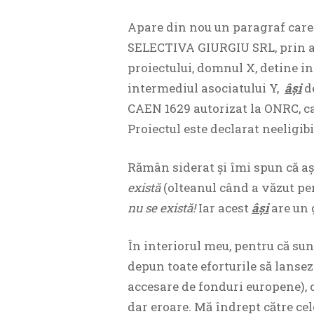
Apare din nou un paragraf care
SELECTIVA GIURGIU SRL, prin ad
proiectului, domnul X, detine in
intermediul asociatului Y,
âşi
de
CAEN 1629 autorizat la ONRC, ca
Proiectul este declarat neeligibil
Rămân siderat și îmi spun că a
există
(olteanul când a văzut pe
nu se există!
Iar acest
âși
are un 
În interiorul meu, pentru că sun
depun toate eforturile să lansez
accesare de fonduri europene), c
dar eroare. Mă îndrept către cel