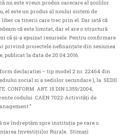
, că nu este vreun produs oarecare al școlilor
u, el este un produs al noului sistem de
iber ca tinerii care trec prin el. Dar iată că
edeam că este limitat, dar el are o structură
zi că și-a epuizat resursele. Pentru confirmare
unar privind proiectele nefinanțate din sesiunea
e, publicat la data de 20.04.2016.
nform declaratiei – tip model 2 nr. 22464 din
diului social si a sediilor secundare ), la SEDII
TE CONFORM ART. 15 DIN L359/2004,
ferente codului CAEN 7022-Activităţi de
management.”
ă ne îndreptăm spre instituția pe care o
nțarea Investițiilor Rurale. Stimați