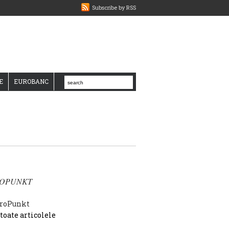
Subscribe by RSS
E
EUROBANC
OPUNKT
 toate articolele