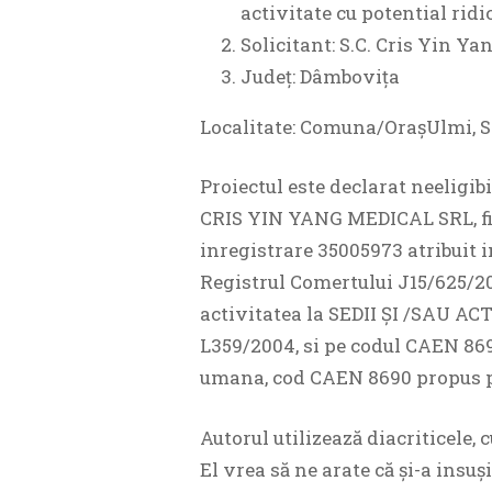
activitate cu potential ridi
Solicitant: S.C. Cris Yin Ya
Județ: Dâmbovița
Localitate: Comuna/OrașUlmi, S
Proiectul este declarat neeligib
CRIS YIN YANG MEDICAL SRL, fi
inregistrare 35005973 atribuit i
Registrul Comertului J15/625/201
activitatea la SEDII ŞI /SAU 
L359/2004, si pe codul CAEN 869
umana, cod CAEN 8690 propus pr
Autorul utilizează diacriticele, c
El vrea să ne arate că și-a in