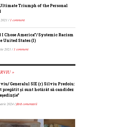
Ultimate Triumph of the Personal
l
 2021 /
1 comment
 I Chose America”/ Systemic Racism
e United States (I)
tie 2021 /
1 comment
RVIU »
rviu/ Generalul SIE (r) Silviu Predoiu:
t pregătit și sunt hotărât să candidez
eședinție”
uarie 2024 /
fără comentarii