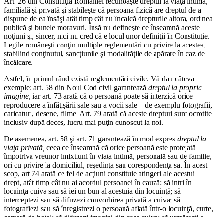
Art. 26 din Constituţia României recunoaşte dreptul la viaţă intimă,
familială şi privată şi stabileşte că persoana fizică are dreptul de a
dispune de ea însăşi atât timp cât nu încalcă drepturile altora, ordinea
publică şi bunele moravuri. Însă nu defineşte ce înseamnă aceste
noţiuni şi, sincer, nici nu cred că e locul unor definiţii în Constituţie.
Legile româneşti conţin multiple reglementări cu privire la acestea,
stabilind conţinutul, sancţiunile şi modalităţile de apărare în caz de
încălcare.
Astfel, în primul rând există reglementări civile. Vă dau câteva
exemple: art. 58 din Noul Cod civil garantează
dreptul la propria
imagine
, iar art. 73 arată că o persoană poate să interzică orice
reproducere a înfăţişării sale sau a vocii sale – de exemplu fotografii,
caricaturi, desene, filme. Art. 79 arată că aceste drepturi sunt ocrotite
inclusiv după deces, lucru mai puţin cunoscut la noi.
De asemenea, art. 58 şi art. 71 garantează în mod expres
dreptul la
viaţa privată,
ceea ce înseamnă că orice persoană este protejată
împotriva vreunor imixtiuni în viaţa intimă, personală sau de familie,
ori cu privire la domiciliul, reşedinţa sau corespondenţa sa. În acest
scop, art 74 arată ce fel de acţiuni constituie atingeri ale acestui
drept, atât timp cât nu ai acordul persoanei în cauză: să intri în
locuinţa cuiva sau să iei un bun al acestuia din locuinţă; să
interceptezi sau să difuzezi convorbirea privată a cuiva; să
fotografiezi sau să înregistrezi o persoană aflată într-o locuinţă, curte,