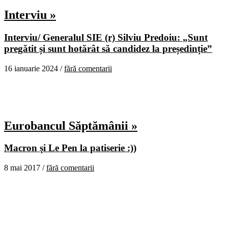
Interviu »
Interviu/ Generalul SIE (r) Silviu Predoiu: „Sunt
pregătit și sunt hotărât să candidez la președinție”
16 ianuarie 2024 /
fără comentarii
Eurobancul Săptămânii »
Macron şi Le Pen la patiserie :))
8 mai 2017 /
fără comentarii