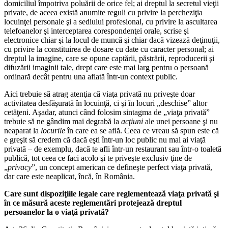
domiciliul împotriva poluării de orice fel; ai dreptul la secretul vieţii
private, de aceea există anumite reguli cu privire la percheziţia
locuinţei personale şi a sediului profesional, cu privire la ascultarea
telefoanelor şi interceptarea corespondenţei orale, scrise şi
electronice chiar şi la locul de muncă şi chiar dacă vizează deţinuţii,
cu privire la constituirea de dosare cu date cu caracter personal; ai
dreptul la imagine, care se opune captării, păstrării, reproducerii şi
difuzării imaginii tale, drept care este mai larg pentru o persoană
ordinară decât pentru una aflată într-un context public.
Aici trebuie să atrag atenţia că viaţa privată nu priveşte doar
activitatea desfăşurată în locuinţă, ci şi în locuri „deschise” altor
cetăţeni. Aşadar, atunci când folosim sintagma de „viaţa privată”
trebuie să ne gândim mai degrabă la
acţiuni
ale unei persoane şi nu
neaparat la
locurile
în care ea se află. Ceea ce vreau să spun este că
e greşit să credem că dacă eşti într-un loc public nu mai ai viaţă
privată – de exemplu, dacă te afli într-un restaurant sau într-o toaletă
publică, tot ceea ce faci acolo şi te priveşte exclusiv ţine de
„
privacy
”, un concept american ce defineşte perfect viaţa privată,
dar care este neaplicat, încă, în România.
Care sunt dispoziţiile legale care reglementează viaţa privată şi
în ce măsură aceste reglementări protejează dreptul
persoanelor la o viaţă privată?