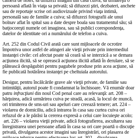
cameră de hotel; să difuzezi imagini din casa cuiva; să urmăreşti o
persoană aflată în viaţa sa privată; să difuzezi ştiri, dezbateri, anchete
sau de reportaje scrise ori audiovizuale privind viaţa intimă,
personală sau de familie a cuiva; să difuzezi fotografii ale unui
bolnav aflat în spital sau a date despre boala sau tratamentul său; să
batjocoreşti numele ori imaginea, sau să publici corespondenţa,
datelor de identitate ori a numărului de telefon a cuiva.
Art. 252 din Codul Civil arată care sunt mijloacele de ocrotire
împotriva unor astfel de atingeri ale vieţii private prin intermediul
instanţei civile: cel afectat poate să ceară să se interzică a se demara
acţiunea ilicită, să se oprească acţiunea ilicită aflată în derulare, să se
plătească despăgubiri pentru pagubele produse prin acea acţiune, să
fie publicată hotărârea instanţei pe cheltuiala autorului.
Desigur, pentru încălcările grave ale vieţii private, de familie sau
intimităţii, autorul poate fi condamnat la închisoare. Vă enumăr doar
patru
infracţiuni
din noul Cod penal care au relevanţă: art. 208 –
hărţuirea, adică urmărirea cuiva pe stradă, acasă, la locul de muncă,
ori trimiterea de sms-uri sau apeluri care creează temere; art. 224 –
violarea de domiciliu, adică intrarea în casa sau curtea cuiva ori
refuzul de a le părăsi la cererea expresă a celui care locuieşte acolo;
art. 226 – violarea vieţii private, adică fotografierea, ascultarea sau
înregistrarea unei persoane aflată în casa sa ori care poartă o discuţie
privată, divulgarea acestor imagini sau înregistrări, ori plasarea de
mijloace tehnice pentru efectuarea lor; art. 302 – divulgarea