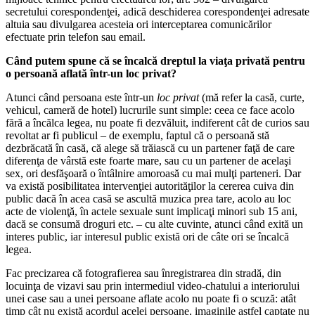
secretului corespondenţei, adică deschiderea corespondenţei adresate
altuia sau divulgarea acesteia ori interceptarea comunicărilor
efectuate prin telefon sau email.
Când putem spune că se încalcă dreptul la viaţa privată pentru
o persoană aflată într-un loc privat?
Atunci când persoana este într-un
loc privat
(mă refer la casă, curte,
vehicul, cameră de hotel) lucrurile sunt simple: ceea ce face acolo
fără a încălca legea, nu poate fi dezvăluit, indiferent cât de curios sau
revoltat ar fi publicul – de exemplu, faptul că o persoană stă
dezbrăcată în casă, că alege să trăiască cu un partener faţă de care
diferenţa de vârstă este foarte mare, sau cu un partener de acelaşi
sex, ori desfăşoară o întâlnire amoroasă cu mai mulţi parteneri. Dar
va există posibilitatea intervenţiei autorităţilor la cererea cuiva din
public dacă în acea casă se ascultă muzica prea tare, acolo au loc
acte de violenţă, în actele sexuale sunt implicaţi minori sub 15 ani,
dacă se consumă droguri etc. – cu alte cuvinte, atunci când exită un
interes public, iar interesul public există ori de câte ori se încalcă
legea.
Fac precizarea că fotografierea sau înregistrarea din stradă, din
locuinţa de vizavi sau prin intermediul video-chatului a interiorului
unei case sau a unei persoane aflate acolo nu poate fi o scuză: atât
timp cât nu există acordul acelei persoane, imaginile astfel captate nu