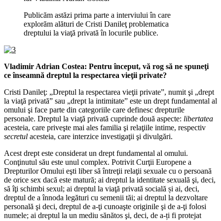
Publicăm astăzi prima parte a interviului în care
explorăm alături de Cristi Danileţ problematica
dreptului la viaţă privată în locurile publice.
Vladimir Adrian Costea: Pentru început, vă rog să ne spuneţi
ce înseamnă dreptul la respectarea vieţii private?
Cristi Danileţ: „Dreptul la respectarea vieţii private”, numit şi „drept
la viaţă privată” sau „drept la intimitate” este un drept fundamental al
omului şi face parte din categoriile care definesc drepturile
personale. Dreptul la viaţă privată cuprinde două aspecte:
libertatea
acesteia, care priveşte mai ales familia şi relaţiile intime, respectiv
secretul
acesteia, care interzice investigaţii şi divulgări.
Acest drept este considerat un drept fundamental al omului.
Conţinutul său este unul complex. Potrivit Curţii Europene a
Drepturilor Omului eşti liber să întreţii relaţii sexuale cu o persoană
de orice sex dacă este matură; ai dreptul la identitate sexuală şi, deci,
să îţi schimbi sexul; ai dreptul la viaţă privată socială și ai, deci,
dreptul de a înnoda legături cu semenii tăi; ai dreptul la dezvoltare
personală şi deci, dreptul de a-ţi cunoaşte originile şi de a-ţi folosi
numele; ai dreptul la un mediu sănătos şi, deci, de a-ți fi protejat