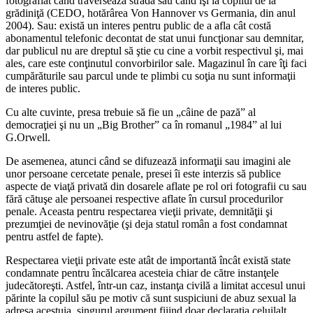
fotografiat când traversează strada sau când îşi ia copilul de la
grădiniţă (CEDO, hotărârea Von Hannover vs Germania, din anul
2004). Sau: există un interes pentru public de a afla cât costă
abonamentul telefonic decontat de stat unui funcţionar sau demnitar,
dar publicul nu are dreptul să ştie cu cine a vorbit respectivul şi, mai
ales, care este conţinutul convorbirilor sale. Magazinul în care îţi faci
cumpărăturile sau parcul unde te plimbi cu soţia nu sunt informaţii
de interes public.
Cu alte cuvinte, presa trebuie să fie un „câine de pază” al
democraţiei şi nu un „Big Brother” ca în romanul „1984” al lui
G.Orwell.
De asemenea, atunci când se difuzează informaţii sau imagini ale
unor persoane cercetate penale, presei îi este interzis să publice
aspecte de viaţă privată din dosarele aflate pe rol ori fotografii cu sau
fără cătuşe ale persoanei respective aflate în cursul procedurilor
penale. Aceasta pentru respectarea vieţii private, demnităţii şi
prezumţiei de nevinovăţie (şi deja statul român a fost condamnat
pentru astfel de fapte).
Respectarea vieţii private este atât de importantă încât există state
condamnate pentru încălcarea acesteia chiar de către instanţele
judecătoreşti. Astfel, într-un caz, instanţa civilă a limitat accesul unui
părinte la copilul său pe motiv că sunt suspiciuni de abuz sexual la
adresa acestuia, singurul argument fiiind doar declaraţia celuilalt