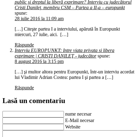
public şi dreptul la liberă exprimare? Interviu cu judecătorul
Cristi Danileţ, membru CSM – Partea a II-a – europunkt
spune:
28 iulie 2016 la 11:09 am
[…] Citeşte partea I a interviului, apărută în Europunkt
miercuri, 27 iulie, aici. […]
Răspunde
Interviu EUROPUNKT: Intre viata privata si libera
exprimare | CRISTI DANILEŢ - judecător
spune:
8 august 2016 la 3:15 pm
[…] şi multor altora pentru Europunkt, într-un interviu acordat
lui Vladimir Adrian Costea: partea I şi partea a […]
Răspunde
Lasă un comentariu
nume necesar
E-Mail necesar
Website