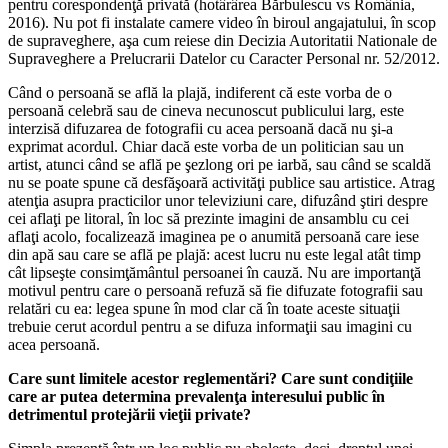
pentru corespondenţă privată (hotârârea Bărbulescu vs România,
2016). Nu pot fi instalate camere video în biroul angajatului, în scop
de supraveghere, aşa cum reiese din Decizia Autoritatii Nationale de
Supraveghere a Prelucrarii Datelor cu Caracter Personal nr. 52/2012.
Când o persoană se află la plajă, indiferent că este vorba de o
persoană celebră sau de cineva necunoscut publicului larg, este
interzisă difuzarea de fotografii cu acea persoană dacă nu şi-a
exprimat acordul. Chiar dacă este vorba de un politician sau un
artist, atunci când se află pe şezlong ori pe iarbă, sau când se scaldă
nu se poate spune că desfăşoară activităţi publice sau artistice. Atrag
atenţia asupra practicilor unor televiziuni care, difuzând ştiri despre
cei aflaţi pe litoral, în loc să prezinte imagini de ansamblu cu cei
aflaţi acolo, focalizează imaginea pe o anumită persoană care iese
din apă sau care se află pe plajă: acest lucru nu este legal atât timp
cât lipseşte consimţământul persoanei în cauză. Nu are importanţă
motivul pentru care o persoană refuză să fie difuzate fotografii sau
relatări cu ea: legea spune în mod clar că în toate aceste situaţii
trebuie cerut acordul pentru a se difuza informaţii sau imagini cu
acea persoană.
Care sunt limitele acestor reglementări? Care sunt condiţiile
care ar putea determina prevalenţa interesului public în
detrimentul protejării vieţii private?