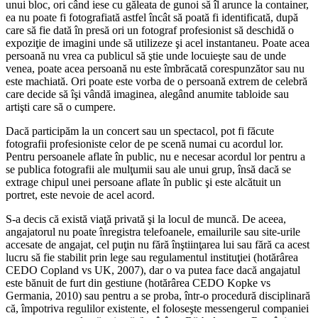
unui bloc, ori când iese cu găleata de gunoi să îl arunce la container,
ea nu poate fi fotografiată astfel încât să poată fi identificată, după
care să fie dată în presă ori un fotograf profesionist să deschidă o
expoziţie de imagini unde să utilizeze şi acel instantaneu. Poate acea
persoană nu vrea ca publicul să ştie unde locuieşte sau de unde
venea, poate acea persoană nu este îmbrăcată corespunzător sau nu
este machiată. Ori poate este vorba de o persoană extrem de celebră
care decide să îşi vândă imaginea, alegând anumite tabloide sau
artişti care să o cumpere.
Dacă participăm la un concert sau un spectacol, pot fi făcute
fotografii profesioniste celor de pe scenă numai cu acordul lor.
Pentru persoanele aflate în public, nu e necesar acordul lor pentru a
se publica fotografii ale mulţumii sau ale unui grup, însă dacă se
extrage chipul unei persoane aflate în public şi este alcătuit un
portret, este nevoie de acel acord.
S-a decis că există viaţă privată şi la locul de muncă. De aceea,
angajatorul nu poate înregistra telefoanele, emailurile sau site-urile
accesate de angajat, cel puţin nu fără înştiinţarea lui sau fără ca acest
lucru să fie stabilit prin lege sau regulamentul instituţiei (hotărârea
CEDO Copland vs UK, 2007), dar o va putea face dacă angajatul
este bănuit de furt din gestiune (hotărârea CEDO Kopke vs
Germania, 2010) sau pentru a se proba, într-o procedură disciplinară
că, împotriva regulilor existente, el foloseşte messengerul companiei