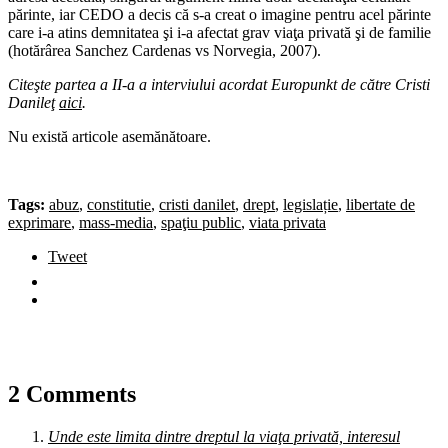
părinte, iar CEDO a decis că s-a creat o imagine pentru acel părinte
care i-a atins demnitatea şi i-a afectat grav viaţa privată şi de familie
(hotărârea Sanchez Cardenas vs Norvegia, 2007).
Citeşte partea a II-a a interviului acordat Europunkt de către Cristi
Danileţ
aici
.
Nu există articole asemănătoare.
Tags:
abuz
,
constitutie
,
cristi danilet
,
drept
,
legislație
,
libertate de
exprimare
,
mass-media
,
spaţiu public
,
viata privata
Tweet
2 Comments
Unde este limita dintre dreptul la viaţa privată, interesul