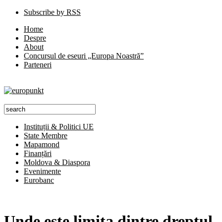
Subscribe by RSS
Home
Despre
About
Concursul de eseuri „Europa Noastră”
Parteneri
Instituții & Politici UE
State Membre
Mapamond
Finanțări
Moldova & Diaspora
Evenimente
Eurobanc
Unde este limita dintre dreptul