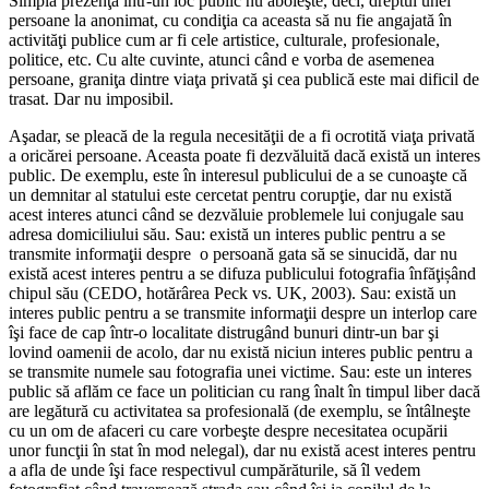
Simpla prezenţă într-un loc public nu aboleşte, deci, dreptul unei
persoane la anonimat, cu condiţia ca aceasta să nu fie angajată în
activităţi publice cum ar fi cele artistice, culturale, profesionale,
politice, etc. Cu alte cuvinte, atunci când e vorba de asemenea
persoane, graniţa dintre viaţa privată şi cea publică este mai dificil de
trasat. Dar nu imposibil.
Aşadar, se pleacă de la regula necesităţii de a fi ocrotită viaţa privată
a oricărei persoane. Aceasta poate fi dezvăluită dacă există un interes
public. De exemplu, este în interesul publicului de a se cunoaşte că
un demnitar al statului este cercetat pentru corupţie, dar nu există
acest interes atunci când se dezvăluie problemele lui conjugale sau
adresa domiciliului său. Sau: există un interes public pentru a se
transmite informaţii despre o persoană gata să se sinucidă, dar nu
există acest interes pentru a se difuza publicului fotografia înfăţișând
chipul său (CEDO, hotărârea Peck vs. UK, 2003). Sau: există un
interes public pentru a se transmite informaţii despre un interlop care
îşi face de cap într-o localitate distrugând bunuri dintr-un bar şi
lovind oamenii de acolo, dar nu există niciun interes public pentru a
se transmite numele sau fotografia unei victime. Sau: este un interes
public să aflăm ce face un politician cu rang înalt în timpul liber dacă
are legătură cu activitatea sa profesională (de exemplu, se întâlneşte
cu un om de afaceri cu care vorbeşte despre necesitatea ocupării
unor funcţii în stat în mod nelegal), dar nu există acest interes pentru
a afla de unde îşi face respectivul cumpărăturile, să îl vedem