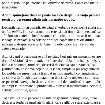
pot fi distribuite pe internet sau difuzate de presă. Fapta constituie
infracţiune.
Acum spuneţi-ne dacă se poate încalca dreptul la viaţa privată
pentru o persoană aflată într-un spaţiu public.
Lucrurile sunt mai complicate când e vorba de o persoană aflată într-
un
loc public
. Concepţia multora este că atât timp cât o persoană se
află într-un astfel de loc, înseamnă că – chipurile – ea ar fi renunţat
la viaţa sa privată şi că oricine ar putea capta imagini ori difuza
informaţii despre aceasta. Ei bine, nu este deloc aşa. Vă voi da
câteva exemple.
Atunci când o persoană se află pe stradă ori într-un magazin, ea are
dreptul să rămână
anonimă
, adică are dreptul la intimitate şi linişte,
fără a fi spionată, urmărită, descrisă de cineva sau nevoită să îşi
justifice faţă de cineva acţiunile. Aşadar, simpla ta prezenţă într-un
loc public nu înseamnă că ţi-ai dat în mod implicit consimţământul
ca cineva să înregistreze imagini cu tine şi să le utilizeze cum vrea
respectivul. Atenţie, însă, nu vorbesc aici de manifestări care implică
un drept la informare al publicului – cum ar fi manifestări electorale,
activităţi sportive, greve.
Tot astfel, când o persoană se uită pe geamul locuinţei sale, chiar
dacă este ieşită pe jumătate în afară, ori se află pe scara exterioară a