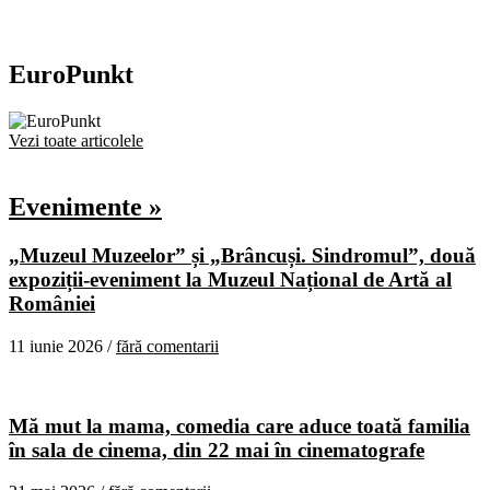
EuroPunkt
Vezi toate articolele
Evenimente »
„Muzeul Muzeelor” și „Brâncuși. Sindromul”, două
expoziții-eveniment la Muzeul Național de Artă al
României
11 iunie 2026 /
fără comentarii
Mă mut la mama, comedia care aduce toată familia
în sala de cinema, din 22 mai în cinematografe