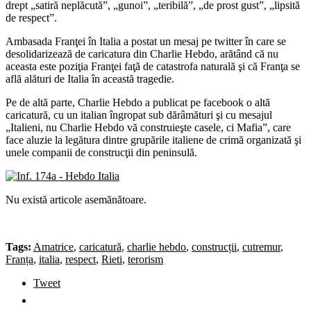
drept „satiră neplăcută”, „gunoi”, „teribilă”, „de prost gust”, „lipsită
de respect”.
Ambasada Franţei în Italia a postat un mesaj pe twitter în care se
desolidarizează de caricatura din Charlie Hebdo, arătând că nu
aceasta este poziţia Franţei faţă de catastrofa naturală şi că Franţa se
află alături de Italia în această tragedie.
Pe de altă parte, Charlie Hebdo a publicat pe facebook o altă
caricatură, cu un italian îngropat sub dărâmături şi cu mesajul
„Italieni, nu Charlie Hebdo vă construieşte casele, ci Mafia”, care
face aluzie la legătura dintre grupările italiene de crimă organizată şi
unele companii de construcţii din peninsulă.
Nu există articole asemănătoare.
Tags:
Amatrice
,
caricatură
,
charlie hebdo
,
construcții
,
cutremur
,
Franța
,
italia
,
respect
,
Rieti
,
terorism
Tweet