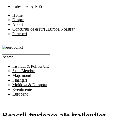
Subscribe by RSS
Home
Despre
About
Concursul de eseuri „Europa Noastră”
Parteneri
Instituții & Politici UE
State Membre
Mapamond
Finanțări
Moldova & Diaspora
Evenimente
Eurobanc
Reacţii furioase ale italienilor