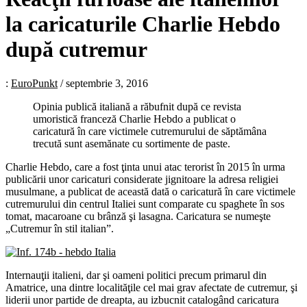
la caricaturile Charlie Hebdo
după cutremur
:
EuroPunkt
/
septembrie 3, 2016
Opinia publică italiană a răbufnit după ce revista
umoristică franceză Charlie Hebdo a publicat o
caricatură în care victimele cutremurului de săptămâna
trecută sunt asemănate cu sortimente de paste.
Charlie Hebdo, care a fost ţinta unui atac terorist în 2015 în urma
publicării unor caricaturi considerate jignitoare la adresa religiei
musulmane, a publicat de această dată o caricatură în care victimele
cutremurului din centrul Italiei sunt comparate cu spaghete în sos
tomat, macaroane cu brânză şi lasagna. Caricatura se numeşte
„Cutremur în stil italian”.
Internauţii italieni, dar şi oameni politici precum primarul din
Amatrice, una dintre localităţile cel mai grav afectate de cutremur, şi
liderii unor partide de dreapta, au izbucnit catalogând caricatura