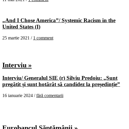
„And I Chose America”/ Systemic Racism in the
United States (I)
25 martie 2021 /
1 comment
Interviu »
Interviu/ Generalul SIE (r) Silviu Predoiu: „Sunt
pregătit și sunt hotărât să candidez la președinție”
16 ianuarie 2024 /
fără comentarii
Eurobancul Săptămânii »