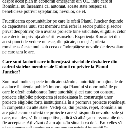
despre acest plan în economii emergente din UE, între care și
România, nu înseamnă că, automat, aceste state reușesc să
beneficieze potrivit așteptărilor, nevoilor, de el.
Fructificarea oportunităților pe care le oferă Planul Juncker depinde
de capacitatea unui stat membru (mă refer la sector public și sector
privat deopotrivă) de a avansa proiecte bine articulate, eligibile, celor
care decid în privința alocării resurselor. Experiența României din
acest punct de vedere nu este, din păcate, o reușită; oferta
românească este mult sub ceea ce îndreptățesc nevoile de dezvoltare
pe care ţara le are.
Care sunt factorii care influenţează nivelul de dezbatere din
cadrul statelor membre ale Uniunii cu privire la Planul
Juncker?
Sunt mai multe aspecte implicate: stăruința autorităților naționale de
a aduce în atenția publică importanţa Planului și oportunitățile pe
care le oferă; colaborarea între autorități și cei care pot construi
proiecte eligibile; priceperea și seriozitatea în construcția unor
proiecte eligibile; forța instituțională în a promova proiecte românești
în competiția cu alte state. Vedeți că, din păcate, repet, România nu
are până acum o ofertă de proiecte care să răspundă nevoilor sale și
care, mai ales, să fie competitive, adică să aibă șanse rezonabile de a
fie acceptate. Ați văzut că am ajuns în situația ca de la Bruxelles să
ni se sugereze să venim cu o propunere privind investiții în