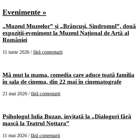
Evenimente »
„Muzeul Muzeelor” și „Brâncuși. Sindromul”, două
expoziții-eveniment la Muzeul Național de Artă al
României
11 iunie 2026 /
fără comentarii
Mă mut la mama, comedia care aduce toată familia
în sala de cinema, din 22 mai în cinematografe
21 mai 2026 /
fără comentarii
Psihologul Iulia Buzan, invitată la „Dialoguri fără
mască la Teatrul Nottara”
11 mai 2026 /
fără comentarii