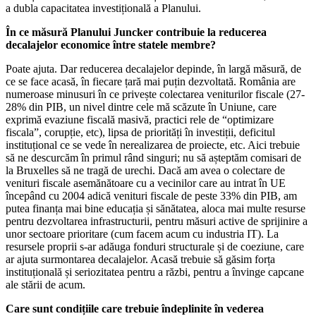
a dubla capacitatea investițională a Planului.
În ce măsură Planului Juncker contribuie la reducerea
decalajelor economice între statele membre?
Poate ajuta. Dar reducerea decalajelor depinde, în largă măsură, de
ce se face acasă, în fiecare țară mai puțin dezvoltată. România are
numeroase minusuri în ce privește colectarea veniturilor fiscale (27-
28% din PIB, un nivel dintre cele mă scăzute în Uniune, care
exprimă evaziune fiscală masivă, practici rele de “optimizare
fiscala”, corupție, etc), lipsa de priorități în investiții, deficitul
instituțional ce se vede în nerealizarea de proiecte, etc. Aici trebuie
să ne descurcăm în primul rând singuri; nu să așteptăm comisari de
la Bruxelles să ne tragă de urechi. Dacă am avea o colectare de
venituri fiscale asemănătoare cu a vecinilor care au intrat în UE
începând cu 2004 adică venituri fiscale de peste 33% din PIB, am
putea finanța mai bine educația și sănătatea, aloca mai multe resurse
pentru dezvoltarea infrastructurii, pentru măsuri active de sprijinire a
unor sectoare prioritare (cum facem acum cu industria IT). La
resursele proprii s-ar adăuga fonduri structurale și de coeziune, care
ar ajuta surmontarea decalajelor. Acasă trebuie să găsim forța
instituțională și seriozitatea pentru a răzbi, pentru a învinge capcane
ale stării de acum.
Care sunt condițiile care trebuie îndeplinite în vederea