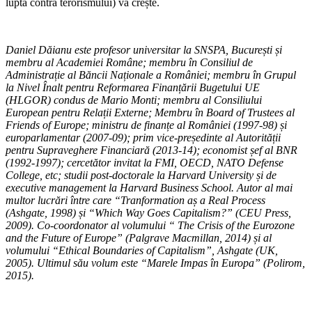
lupta contra terorismului) va crește.
Daniel Dăianu este profesor universitar la SNSPA, București și
membru al Academiei Române; membru în Consiliul de
Administrație al Băncii Naționale a României; membru în Grupul
la Nivel Înalt pentru Reformarea Finanțării Bugetului UE
(HLGOR) condus de Mario Monti; membru al Consiliului
European pentru Relații Externe; Membru în Board of Trustees al
Friends of Europe; ministru de finanțe al României (1997-98) și
europarlamentar (2007-09); prim vice-președinte al Autorității
pentru Supraveghere Financiară (2013-14); economist șef al BNR
(1992-1997); cercetător invitat la FMI, OECD, NATO Defense
College, etc; studii post-doctorale la Harvard University și de
executive management la Harvard Business School. Autor al mai
multor lucrări între care “Tranformation aș a Real Process
(Ashgate, 1998) și “Which Way Goes Capitalism?” (CEU Press,
2009). Co-coordonator al volumului “ The Crisis of the Eurozone
and the Future of Europe” (Palgrave Macmillan, 2014) și al
volumului “Ethical Boundaries of Capitalism”, Ashgate (UK,
2005). Ultimul său volum este “Marele Impas în Europa” (Polirom,
2015).