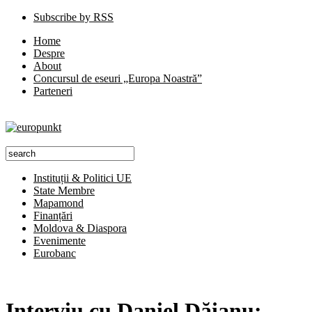
Subscribe by RSS
Home
Despre
About
Concursul de eseuri „Europa Noastră”
Parteneri
Instituții & Politici UE
State Membre
Mapamond
Finanțări
Moldova & Diaspora
Evenimente
Eurobanc
Interviu cu Daniel Dăianu: