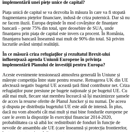
implementării unei pieţe unice de capital?
Piața unică de capital se va dezvolta în măsura în care va fi stopată
fragmentarea piețelor financiare, indusă de criza puternică. Dar să nu
ne facem iluzii. Europa depinde în mod covârșitor de finanțare
bancară – peste 75% din total, spre deosebire de SUA, unde
finanțarea prin piața de capital este invers ca procent. În România,
finanțarea bancară înseamnă mai mult de 90% din total. Să privim
lucrurile având simțul realității.
În ce măsură criza refugiaţilor şi rezultatul Brexit-ului
influenţează agenda Uniunii Europene în privinţa
implementării Planului de investiţii pentru Europa?
Aceste evenimente tensionează atmosfera generală în Uniune și
mărește competiția între state pentru resurse. Retragerea UK din UE
afectează negativ bugetul UE această țară fiind contributor net. Criza
refugiaților pune presiune pe bugete naționale și pe bugetul UE. Cu
atât mai mult, fiecare stat membru încearcă să își maximizeze șansele
de acces la resurse oferite de Planul Juncker și nu numai. De aceea
și disputa pe distribuția bugetului UE este atât de intensă. În plus,
dacă nu vom absorbi cât mai mult și mai bine fondurile europene pe
care le avem la dispoziție în exercițiul financiar 2014-2020,
probabilitatea ca să aibă loc redistribuiri de fonduri în funcție de
nevoile de ansamblu ale UE (care înseamnă și protecția frontierelor,