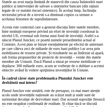
Statele au avut marja limitată de manevră din cauza îndatorării mari
publice și intervenției de salvare a sistemelor bancare (din rațiuni
legate de ce numim riscuri sistemice). În același timp, înclinația
sectorului privat de a investi s-a diminuat copios ca urmare a
aceluiași fenomen de supraîndatorare.
Acesta este contextul care a generat discuția între statele membre,
între instituții europene privind un efort de investiții coordonat la
nivelul UE, eventual sub forma unui fond de investiții. Astfel s-a
născut Planul Juncker, ce poartă numele președintelui actual al
Comisiei. Acest plan se bizuie esențialmente pe efectul de antrenare
pe care câteva zeci de miliarde de euro bani publice l-ar avea prin
mobilizarea de resurse private. Și rezultatele nu au întârziat să apară,
sub forma propunerilor de proiecte de investiții – venite din statele
membre ale Uniunii. Dacă Planul a mizat pe resurse mobilizate ce
depășesc 300 miliarde euro, acum se vorbește de o dublare a acestui
obiectiv având în vedere sprijinirea investițiilor în Uniune.
În cadrul căror state problematica Planului Juncker este
dezbătută mai intens?
Planul Juncker este urmărit, este de presupus, cu mai mare atenție
acolo unde investițiile naționale au scăzut mult și unde sunt de
surmontat decalaje de dezvoltare mari. Dar această supoziție firească
nu este neapărat confirmată de realitate. Și chiar dacă se discută