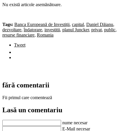
Nu există articole asemănătoare.
Tags:
Banca Europeană de Investiţii
,
capital
,
Daniel Dăianu
,
dezvoltare
,
îndatorare
,
investitii
,
planul Juncker
,
privat
,
public
,
resurse financiare
,
Romania
Tweet
fără comentarii
Fii primul care comentează
Lasă un comentariu
nume necesar
E-Mail necesar