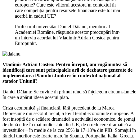
europene? Care este viitorul acestora în contextul în
care competiţia pentru resursele financiare este tot mai
acerbă în cadrul UE?
Profesorul universitar Daniel Dăianu, membru al
Academiei Române, răspunde acestor preocupări într-
un interviu acordat lui Vladimir Adrian Costea pentru
Europunkt.
Vladimir Adrian Costea:
Pentru început, am rugămintea să
identificaţi care sunt principalele arii de dezbatere generate de
implementarea Planului Junkcer în contextul național al
statelor Uniunii?
Daniel Dăianu: Se cuvine în primul rând să înțelegem circumstanțele
în care a apărut ideea acestui plan.
Criza economică și financiară, fără precedent de la Marea
Depresiune din secolul trecut, a lovit teribil economiile europene. A
fost însoțită de o scădere dramatică a activității economice, de șomaj
de două cifre în mai multe state din UE, de o reducere dramatică a
investițiilor – în medie de la cca 25% la 17-18% din PIB. Șomajul în
rândul tinerilor este foarte mare în Spania, Portugalia, Italia, Grecia.