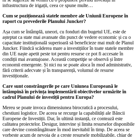
infrastructura de irigații, ceea ce spune multe…
Cum se poziționează statele membre ale Uniunii Europene în
raport cu prevederile Planului Juncker?
Așa cum se întâmplă, uneori, cu fonduri din bugetul UE, este de
așteptat ca state mai avansate din punct de vedere economic și cu o
capacitate instituțională superioară să beneficieze mai mult de Planul
Juncker. Fiindcă scăderea mare a investițiilor în toate statele membre
din UE naște apetit peste tot pentru resurse ce pot fi accesate în
condiții mai avantajoase. Această competiţie se observă și între
economii emergente. Și nici nu se poate aloca în mod administrativ,
fără criterii adecvate și în transparență, volumul de resurse
investiționale.
Care sunt constrângerile pe care Uniunea Europeană le
întâmpină în privința implementării obiectivelor urmărite în
cadrul Planului de investiții pentru Europa?
Mereu se poate invoca dimensiunea birocratică a procesului,
chestiuni logistice. De aceea se recurge la capabilități ale Băncii
Europene de Investiții. Dar, în ultimă instanță, ce contează este
calitatea proiectelor. Desigur, intervine și limita resurselor disponibile
care devine constrângătoare în mod inevitabil în timp. De aceea se
vorbește acum de nevoia de a crește resursele mobilizabile, chiar de