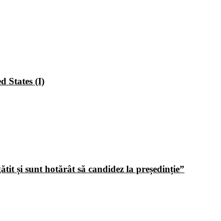
 States (I)
tit și sunt hotărât să candidez la președinție”