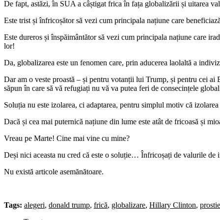
De fapt, astăzi, în SUA a câștigat frica în fața globalizării și uitarea va
Este trist și înfricoșător să vezi cum principala națiune care beneficia
Este dureros și înspăimântător să vezi cum principala națiune care iradia
lor!
Da, globalizarea este un fenomen care, prin aducerea laolaltă a indivizil
Dar am o veste proastă – și pentru votanții lui Trump, și pentru cei ai 
săpun în care să vă refugiați nu vă va putea feri de consecințele globali
Soluția nu este izolarea, ci adaptarea, pentru simplul motiv că izolarea
Dacă și cea mai puternică națiune din lume este atât de fricoasă și mi
Vreau pe Marte! Cine mai vine cu mine?
Deși nici aceasta nu cred că este o soluție… Înfricoșați de valurile de
Nu există articole asemănătoare.
Tags:
alegeri
,
donald trump
,
frică
,
globalizare
,
Hillary Clinton
,
prosti