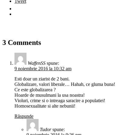
Tweet
3 Comments
WaffenSS
spune:
9 noiembrie 2016 la 10:32 am
Esti doar un ziarist de 2 bani.
Globalizare, valori liberale… Hahah, ce gluma buna!
Ce este globalizarea ?
Hoarde de musulmani la usa noastra!
Violuri, crime si o intreaga saracire a populatiei!
Homosexualitate si alte nebunii!
Răspunde
Tudor
spune:
9 noiembrie 2016 la 9:26 pm