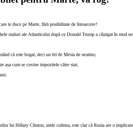
re te duce pe Marte, fără posibilitate de întoarcere?
mbele maluri ale Atlanticului după ce Donald Trump a câștigat în mod ne
ând că este bogat, deci un fel de Mesia de neatins;
ște așa cum se cuvine impozitele către stat;
ani;
ilor lui Hillary Clinton, unde culmea, este clar că Rusia are o implicare