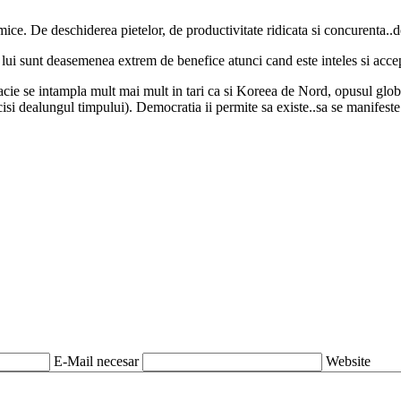
ce. De deschiderea pietelor, de productivitate ridicata si concurenta..dec
 lui sunt deasemenea extrem de benefice atunci cand este inteles si acce
aracie se intampla mult mai mult in tari ca si Koreea de Nord, opusul glo
isi dealungul timpului). Democratia ii permite sa existe..sa se manifeste.
E-Mail necesar
Website