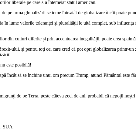
lorilor liberale pe care s-a întemeiat statul american.
ză de pe urma globalizării se teme într-atât de globalizare încât poate p
 în lume valorile toleranței și pluralității le uită complet, sub influența
or din culturi diferite și prin accentuarea inegalității, poate crea spaimă
Brexit-ului, și pentru toți cei care cred că pot opri globalizarea printr-u
zării!
 nu este posibilă!
oapă încât să se închine unui om precum Trump, atunci Pământul este fără
 imigranți de pe Terra, peste câteva zeci de ani, probabil că nepoții noș
e
,
SUA