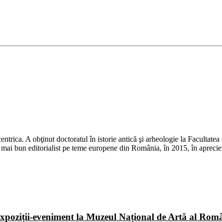
rica. A obţinut doctoratul în istorie antică şi arheologie la Facultatea d
 Cel mai bun editorialist pe teme europene din România, în 2015, în apre
poziții-eveniment la Muzeul Național de Artă al Româ