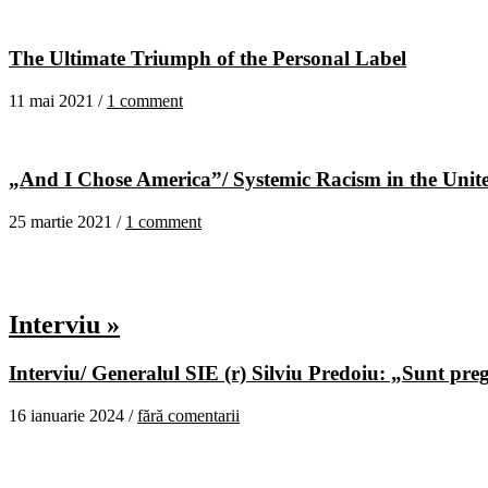
The Ultimate Triumph of the Personal Label
11 mai 2021 /
1 comment
„And I Chose America”/ Systemic Racism in the United
25 martie 2021 /
1 comment
Interviu »
Interviu/ Generalul SIE (r) Silviu Predoiu: „Sunt pregă
16 ianuarie 2024 /
fără comentarii