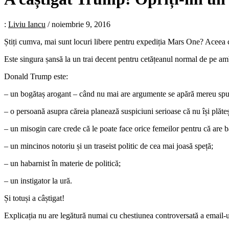
:
Liviu Iancu
/
noiembrie 9, 2016
Știți cumva, mai sunt locuri libere pentru expediția Mars One? Aceea ca
Este singura șansă la un trai decent pentru cetățeanul normal de pe a
Donald Trump este:
– un bogătaș arogant – când nu mai are argumente se apără mereu spun
– o persoană asupra căreia planează suspiciuni serioase că nu își plăte
– un misogin care crede că le poate face orice femeilor pentru că are b
– un mincinos notoriu și un traseist politic de cea mai joasă speță;
– un habarnist în materie de politică;
– un instigator la ură.
Și totuși a câștigat!
Explicația nu are legătură numai cu chestiunea controversată a email-ur