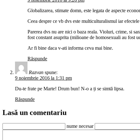
Globalizarea, stimate domn, este legata de aspecte economi
Ceea despre ce vb dvs este multiculturalismul iar efectele
Parerea dvs nu are nici o baza reala. Violuri, crime, si s
fost constant asuprita (milioane de homosexuali au fost uc
Ar fi bine daca v-ati informa ceva mai bine.
Răspunde
Razvan
spune:
9 noiembrie 2016 la 1:31 pm
Du-te frate pe Marte! Drum bun! N-o a ți se simtă lipsa.
Răspunde
Lasă un comentariu
nume necesar