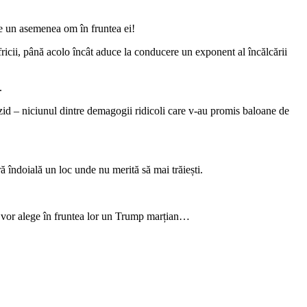
une un asemenea om în fruntea ei!
 fricii, până acolo încât aduce la conducere un exponent al încălcării
.
n zid – niciunul dintre demagogii ridicoli care v-au promis baloane de
 îndoială un loc unde nu merită să mai trăiești.
tri vor alege în fruntea lor un Trump marțian…