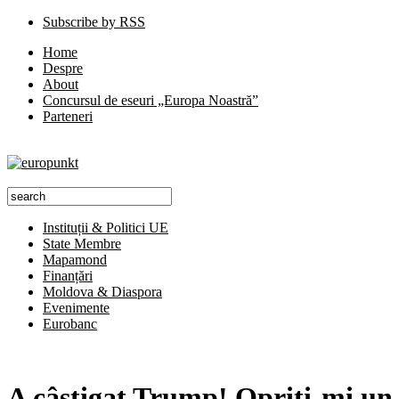
Subscribe by RSS
Home
Despre
About
Concursul de eseuri „Europa Noastră”
Parteneri
Instituții & Politici UE
State Membre
Mapamond
Finanțări
Moldova & Diaspora
Evenimente
Eurobanc
A câștigat Trump! Opriți-mi un 