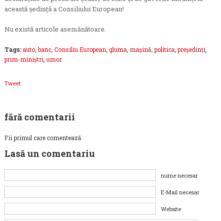
această şedinţă a Consiliului European!
Nu există articole asemănătoare.
Tags:
auto
,
banc
,
Consiliu European
,
gluma
,
maşină
,
politica
,
preşedinţi
,
prim-miniştri
,
umor
Tweet
fără comentarii
Fii primul care comentează
Lasă un comentariu
nume necesar
E-Mail necesar
Website