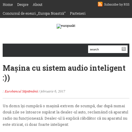
Home
Despre
About
Subscribe by RSS
Concursul de eseuri „Europa Noastră”
Parteneri
Maşina cu sistem audio inteligent
:))
:
Eurobancul Săptămânii
/
februarie 6, 2017
Un domn îşi cumpără o maşină extrem de scumpă, dar după numai
două zile se întoarce supărat la dealer-ul auto, reclamând că aparatul
radio nu funcţionează. Dealer-ul îi explică răbdător că nu aparatul nu
este stricat, ci doar foarte inteligent: