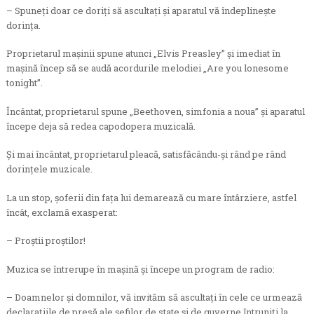
– Spuneţi doar ce doriţi să ascultaţi şi aparatul vă îndeplineşte
dorinţa.
Proprietarul maşinii spune atunci „Elvis Preasley” şi imediat în
maşină încep să se audă acordurile melodiei „Are you lonesome
tonight”.
Încântat, proprietarul spune „Beethoven, simfonia a noua” şi aparatul
începe deja să redea capodopera muzicală.
Şi mai încântat, proprietarul pleacă, satisfăcându-şi rând pe rând
dorinţele muzicale.
La un stop, şoferii din faţa lui demarează cu mare întârziere, astfel
încât, exclamă exasperat:
– Proştii proştilor!
Muzica se întrerupe în maşină şi începe un program de radio:
– Doamnelor şi domnilor, vă invităm să ascultaţi în cele ce urmează
declaraţiile de presă ale şefilor de state şi de guverne întruniţi la