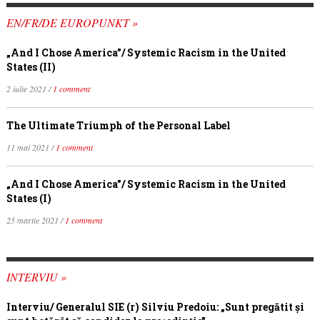
EN/FR/DE EUROPUNKT »
„And I Chose America”/ Systemic Racism in the United
States (II)
2 iulie 2021 /
1 comment
The Ultimate Triumph of the Personal Label
11 mai 2021 /
1 comment
„And I Chose America”/ Systemic Racism in the United
States (I)
25 martie 2021 /
1 comment
INTERVIU »
Interviu/ Generalul SIE (r) Silviu Predoiu: „Sunt pregătit și