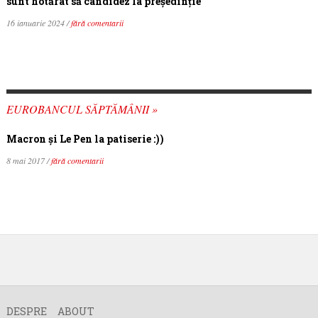
sunt hotărât să candidez la președinție”
16 ianuarie 2024 /
fără comentarii
EUROBANCUL SĂPTĂMÂNII »
Macron şi Le Pen la patiserie :))
8 mai 2017 /
fără comentarii
DESPRE
ABOUT