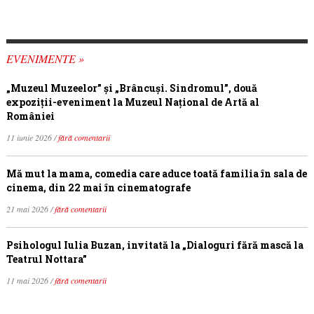
EVENIMENTE »
„Muzeul Muzeelor” și „Brâncuși. Sindromul”, două
expoziții-eveniment la Muzeul Național de Artă al
României
11 iunie 2026 /
fără comentarii
Mă mut la mama, comedia care aduce toată familia în sala de
cinema, din 22 mai în cinematografe
21 mai 2026 /
fără comentarii
Psihologul Iulia Buzan, invitată la „Dialoguri fără mască la
Teatrul Nottara”
11 mai 2026 /
fără comentarii