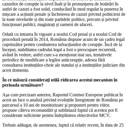
cazurilor de corupție la nivel înalt și în pronunțarea de hotărâri în
astfel de cazuri a fost solid, conducând în mod regulat la punerea în
mișcare a acțiunii penale și încheierea de cazuri privind politicieni de
la toate nivelurile și din toate partidele politice, precum și privind
funcționari publici, magistrați și oameni de afaceri.
Odată cu intrarea în vigoare a noului Cod penal și a noului Cod de
procedură penală în 2014, România dispune acum de un cadru legal
cuprinzător pentru combaterea infracțiunilor de corupție. Încă de la
început, stabilitatea cadrului legal a fost o preocupare recurentă,
având în vedere, astfel cum s-a menționat mai sus, tentativele
periodice de modificare a legilor anticorupție, adesea fără
consultarea instituțiilor-cheie ale statului și a instituțiilor judiciare din
acest domeniu.
În ce măsură consideraţi utilă ridicarea acestui mecanism în
perioada următoare?
Aşa cum precizam anterior, Raportul Comisei Europene publicat în
acest an face o analiză privind evoluțiile înregistrate de România pe
parcursul a 10 ani de monitorizare şi propuneri pentru viitor,
propune câteva recomandări şi subliniază faptul că acestea pot fi
considerate suficiente pentru îndeplinirea obiectivelor MCV.
Trebuie adăugat, de asemenea, faptul că relativ recent, în data de 25