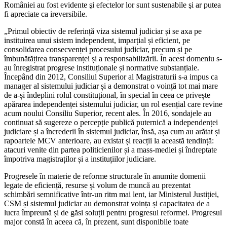
României au fost evidente şi efectelor lor sunt sustenabile şi ar putea
fi apreciate ca ireversibile.
„Primul obiectiv de referință viza sistemul judiciar și se axa pe
instituirea unui sistem independent, imparțial și eficient, pe
consolidarea consecvenței procesului judiciar, precum și pe
îmbunătățirea transparenței și a responsabilizării. În acest domeniu s-
au înregistrat progrese instituționale și normative substanțiale.
Începând din 2012, Consiliul Superior al Magistraturii s-a impus ca
manager al sistemului judiciar și a demonstrat o voință tot mai mare
de a-și îndeplini rolul constituțional, în special în ceea ce privește
apărarea independenței sistemului judiciar, un rol esențial care revine
acum noului Consiliu Superior, recent ales. În 2016, sondajele au
continuat să sugereze o percepție publică puternică a independenței
judiciare și a încrederii în sistemul judiciar, însă, așa cum au arătat și
rapoartele MCV anterioare, au existat și reacții la această tendință:
atacuri venite din partea politicienilor și a mass-mediei și îndreptate
împotriva magistraților și a instituțiilor judiciare.
Progresele în materie de reforme structurale în anumite domenii
legate de eficiență, resurse și volum de muncă au prezentat
schimbări semnificative într-un ritm mai lent, iar Ministerul Justiției,
CSM și sistemul judiciar au demonstrat voința și capacitatea de a
lucra împreună și de găsi soluții pentru progresul reformei. Progresul
major constă în aceea că, în prezent, sunt disponibile toate