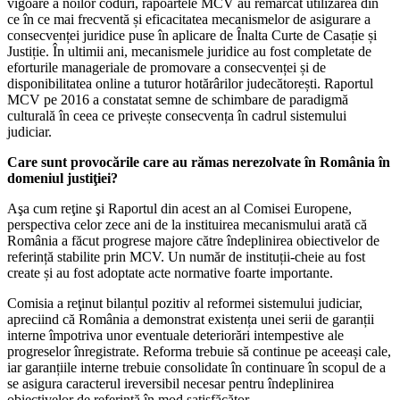
vigoare a noilor coduri, rapoartele MCV au remarcat utilizarea din
ce în ce mai frecventă și eficacitatea mecanismelor de asigurare a
consecvenței juridice puse în aplicare de Înalta Curte de Casație și
Justiție. În ultimii ani, mecanismele juridice au fost completate de
eforturile manageriale de promovare a consecvenței și de
disponibilitatea online a tuturor hotărârilor judecătorești. Raportul
MCV pe 2016 a constatat semne de schimbare de paradigmă
culturală în ceea ce privește consecvența în cadrul sistemului
judiciar.
Care sunt provocările care au rămas nerezolvate în România în
domeniul justiţiei?
Aşa cum reţine şi Raportul din acest an al Comisei Europene,
perspectiva celor zece ani de la instituirea mecanismului arată că
România a făcut progrese majore către îndeplinirea obiectivelor de
referință stabilite prin MCV. Un număr de instituții-cheie au fost
create și au fost adoptate acte normative foarte importante.
Comisia a reţinut bilanțul pozitiv al reformei sistemului judiciar,
apreciind că România a demonstrat existența unei serii de garanții
interne împotriva unor eventuale deteriorări intempestive ale
progreselor înregistrate. Reforma trebuie să continue pe aceeași cale,
iar garanțiile interne trebuie consolidate în continuare în scopul de a
se asigura caracterul ireversibil necesar pentru îndeplinirea
obiectivelor de referință în mod satisfăcător.