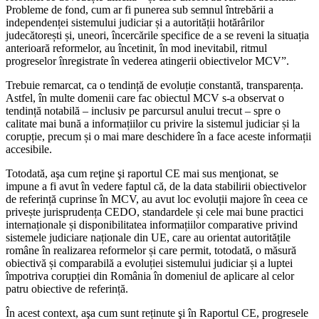
Probleme de fond, cum ar fi punerea sub semnul întrebării a
independenței sistemului judiciar și a autorității hotărârilor
judecătorești și, uneori, încercările specifice de a se reveni la situația
anterioară reformelor, au încetinit, în mod inevitabil, ritmul
progreselor înregistrate în vederea atingerii obiectivelor MCV”.
Trebuie remarcat, ca o tendință de evoluție constantă, transparența.
Astfel, în multe domenii care fac obiectul MCV s-a observat o
tendință notabilă – inclusiv pe parcursul anului trecut – spre o
calitate mai bună a informațiilor cu privire la sistemul judiciar și la
corupție, precum și o mai mare deschidere în a face aceste informații
accesibile.
Totodată, aşa cum reţine şi raportul CE mai sus menţionat, se
impune a fi avut în vedere faptul că, de la data stabilirii obiectivelor
de referință cuprinse în MCV, au avut loc evoluții majore în ceea ce
privește jurisprudența CEDO, standardele și cele mai bune practici
internaționale și disponibilitatea informațiilor comparative privind
sistemele judiciare naționale din UE, care au orientat autoritățile
române în realizarea reformelor și care permit, totodată, o măsură
obiectivă și comparabilă a evoluției sistemului judiciar și a luptei
împotriva corupției din România în domeniul de aplicare al celor
patru obiective de referință.
În acest context, aşa cum sunt reținute şi în Raportul CE, progresele