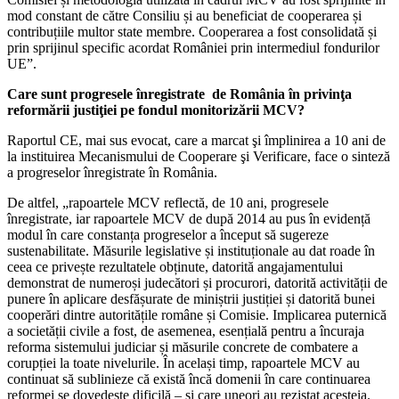
mod constant de către Consiliu și au beneficiat de cooperarea și
contribuțiile multor state membre. Cooperarea a fost consolidată și
prin sprijinul specific acordat României prin intermediul fondurilor
UE”.
Care sunt progresele înregistrate de România în privinţa
reformării justiţiei pe fondul monitorizării MCV?
Raportul CE, mai sus evocat, care a marcat şi împlinirea a 10 ani de
la instituirea Mecanismului de Cooperare şi Verificare, face o sinteză
a progreselor înregistrate în România.
De altfel, „rapoartele MCV reflectă, de 10 ani, progresele
înregistrate, iar rapoartele MCV de după 2014 au pus în evidență
modul în care constanța progreselor a început să sugereze
sustenabilitate. Măsurile legislative și instituționale au dat roade în
ceea ce privește rezultatele obținute, datorită angajamentului
demonstrat de numeroși judecători și procurori, datorită activității de
punere în aplicare desfășurate de miniștrii justiției și datorită bunei
cooperări dintre autoritățile române și Comisie. Implicarea puternică
a societății civile a fost, de asemenea, esențială pentru a încuraja
reforma sistemului judiciar și măsurile concrete de combatere a
corupției la toate nivelurile. În același timp, rapoartele MCV au
continuat să sublinieze că există încă domenii în care continuarea
reformei se dovedește dificilă – și care uneori au rezistat acesteia.