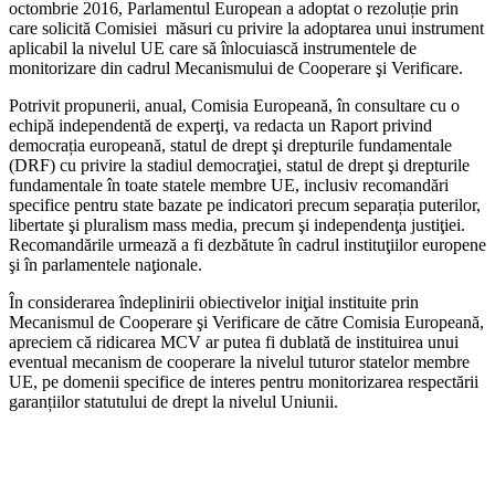
octombrie 2016, Parlamentul European a adoptat o rezoluție prin
care solicită Comisiei măsuri cu privire la adoptarea unui instrument
aplicabil la nivelul UE care să înlocuiască instrumentele de
monitorizare din cadrul Mecanismului de Cooperare şi Verificare.
Potrivit propunerii, anual, Comisia Europeană, în consultare cu o
echipă independentă de experţi, va redacta un Raport privind
democrația europeană, statul de drept şi drepturile fundamentale
(DRF) cu privire la stadiul democraţiei, statul de drept şi drepturile
fundamentale în toate statele membre UE, inclusiv recomandări
specifice pentru state bazate pe indicatori precum separația puterilor,
libertate şi pluralism mass media, precum şi independenţa justiţiei.
Recomandările urmează a fi dezbătute în cadrul instituţiilor europene
şi în parlamentele naţionale.
În considerarea îndeplinirii obiectivelor iniţial instituite prin
Mecanismul de Cooperare şi Verificare de către Comisia Europeană,
apreciem că ridicarea MCV ar putea fi dublată de instituirea unui
eventual mecanism de cooperare la nivelul tuturor statelor membre
UE, pe domenii specifice de interes pentru monitorizarea respectării
garanțiilor statutului de drept la nivelul Uniunii.