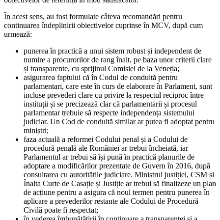
În acest sens, au fost formulate câteva recomandări pentru
continuarea îndeplinirii obiectivelor cuprinse în MCV, după cum
urmează:
punerea în practică a unui sistem robust și independent de
numire a procurorilor de rang înalt, pe baza unor criterii clare
și transparente, cu sprijinul Comisiei de la Veneția;
asigurarea faptului că în Codul de conduită pentru
parlamentari, care este în curs de elaborare în Parlament, sunt
incluse prevederi clare cu privire la respectul reciproc între
instituții și se precizează clar că parlamentarii și procesul
parlamentar trebuie să respecte independența sistemului
judiciar. Un Cod de conduită similar ar putea fi adoptat pentru
miniștri;
faza actuală a reformei Codului penal și a Codului de
procedură penală ale României ar trebui încheiată, iar
Parlamentul ar trebui să își pună în practică planurile de
adoptare a modificărilor prezentate de Guvern în 2016, după
consultarea cu autoritățile judiciare. Ministrul justiției, CSM și
Înalta Curte de Casație și Justiție ar trebui să finalizeze un plan
de acțiune pentru a asigura că noul termen pentru punerea în
aplicare a prevederilor restante ale Codului de Procedură
Civilă poate fi respectat;
în vederea îmbunătățirii în continuare a transparenței și a