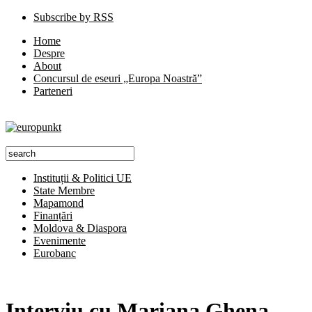
Subscribe by RSS
Home
Despre
About
Concursul de eseuri „Europa Noastră”
Parteneri
Instituții & Politici UE
State Membre
Mapamond
Finanțări
Moldova & Diaspora
Evenimente
Eurobanc
Interviu cu Mariana Ghena,