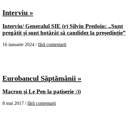
Interviu »
Interviu/ Generalul SIE (r) Silviu Predoiu: „Sunt
pregătit și sunt hotărât să candidez la președinție”
16 ianuarie 2024 /
fără comentarii
Eurobancul Săptămânii »
Macron şi Le Pen la patiserie :))
8 mai 2017 /
fără comentarii