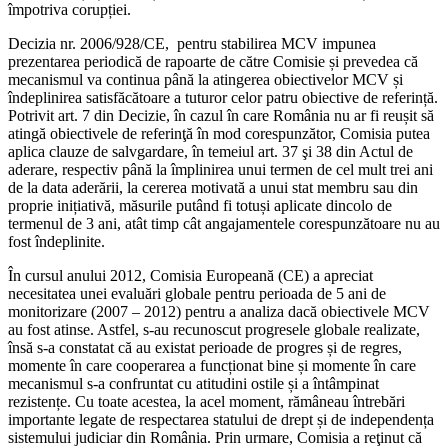
împotriva corupției.
Decizia nr. 2006/928/CE, pentru stabilirea MCV impunea
prezentarea periodică de rapoarte de către Comisie și prevedea că
mecanismul va continua până la atingerea obiectivelor MCV și
îndeplinirea satisfăcătoare a tuturor celor patru obiective de referință.
Potrivit art. 7 din Decizie, în cazul în care România nu ar fi reușit să
atingă obiectivele de referinţă în mod corespunzător, Comisia putea
aplica clauze de salvgardare, în temeiul art. 37 şi 38 din Actul de
aderare, respectiv până la împlinirea unui termen de cel mult trei ani
de la data aderării, la cererea motivată a unui stat membru sau din
proprie inițiativă, măsurile putând fi totuși aplicate dincolo de
termenul de 3 ani, atât timp cât angajamentele corespunzătoare nu au
fost îndeplinite.
În cursul anului 2012, Comisia Europeană (CE) a apreciat
necesitatea unei evaluări globale pentru perioada de 5 ani de
monitorizare (2007 – 2012) pentru a analiza dacă obiectivele MCV
au fost atinse. Astfel, s-au recunoscut progresele globale realizate,
însă s-a constatat că au existat perioade de progres și de regres,
momente în care cooperarea a funcționat bine și momente în care
mecanismul s-a confruntat cu atitudini ostile și a întâmpinat
rezistențe. Cu toate acestea, la acel moment, rămâneau întrebări
importante legate de respectarea statului de drept și de independența
sistemului judiciar din România. Prin urmare, Comisia a reţinut că