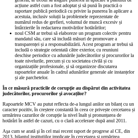
acțiune astfel cum a fost adoptat și să pună în practică o
raportare publică periodică cu privire la punerea în aplicare a
acestuia, inclusiv soluții la problemele reprezentate de
numărul redus de grefieri, volumul de muncă excesiv și
întârzierile în redactarea motivărilor hotărârilor;
noul CSM ar trebui să elaboreze un program colectiv pentru
mandatul său, care să includă măsuri de promovare a
transparenței și a responsabilizării. Acest program ar trebui să
includă o strategie orientată către exterior, cu reuniuni
deschise periodice cu adunările judecătorilor și procurorilor la
toate nivelurile, precum și cu societatea civilă și cu
organizațiile profesionale, și să organizeze discutarea
rapoartelor anuale în cadrul adunărilor generale ale instanțelor
și ale parchetelor.
În ce măsură practicile de corupţie au dispărut din activitatea
judecătorilor, procurorilor şi avocaților?
Rapoartele MCV au putut reflecta de-a lungul anilor un bilanț cu un
caracter pozitiv, în creștere constantă în ceea ce privește cercetarea și
urmărirea cazurilor de corupție la nivel înalt și pronunțarea de
hotărâri în astfel de cazuri, cu o clară accelerare după anul 2011.
Aşa cum se arată şi în cel mai recent raport de progrese al CE, din
2013, bilanțul instituțiilor implicate în cercetarea și urmărirea