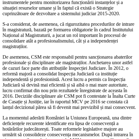
instrumentele pentru monitorizarea funcționării instanțelor și a
situației resurselor umane și în faptul că există o Strategie
cuprinzătoare de dezvoltare a sistemului judiciar 2015-2020.
S-a considerat, de asemenea, că rigurozitatea procedurilor de intrare
în magistratură, bazată pe formarea obligatorie în cadrul Institutului
Național al Magistraturii, a jucat un rol important în procesul de
consolidare atât a profesionalismului, cât și a independenței
magistraților.
De asemenea, CSM este responsabil pentru sancționarea abaterilor
profesionale și disciplinare ale magistraților. Anchetarea unor astfel
de cazuri face parte din atribuțiile Inspecției Judiciare. În 2012, o
reformă majoră a consolidat Inspecția Judiciară ca instituție
independentă și profesionistă. Acest lucru a permis ca Inspecția
Judiciară să devină mai eficientă și să aibă o mai mare autoritate,
lucru confirmat din nou prin rezultatele înregistrate de aceasta în
2016. Deciziile disciplinare ale CSM pot fi contestate la Înalta Curte
de Casație și Justiție, iar în raportul MCV pe 2016 se constata că
lanțul decizional părea să fi devenit mai previzibil și mai consecvent.
La momentul aderării României la Uniunea Europeană, una dintre
deficiențele recurente identificate era lipsa de consecvență a
hotărârilor judecătorești. Toate reformele legislative majore au
urmărit să consolideze consecvența mecanismelor. După intrarea în