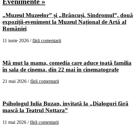
Evenimente »
„Muzeul Muzeelor” și „Brâncuși. Sindromul”, două
expoziții-eveniment la Muzeul Național de Artă al
României
11 iunie 2026 /
fără comentarii
Mă mut la mama, comedia care aduce toată familia
în sala de cinema, din 22 mai în cinematografe
21 mai 2026 /
fără comentarii
Psihologul Iulia Buzan, invitată la „Dialoguri fără
mască la Teatrul Nottara”
11 mai 2026 /
fără comentarii