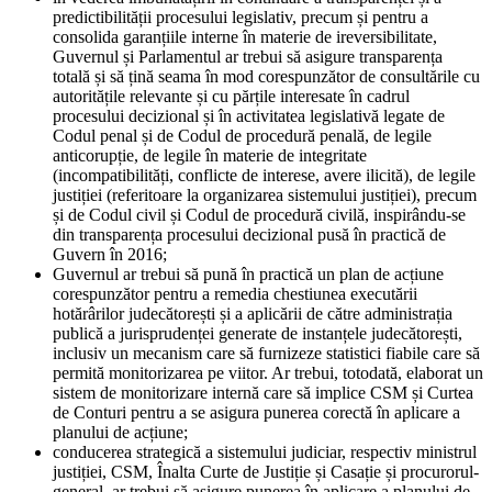
predictibilității procesului legislativ, precum și pentru a
consolida garanțiile interne în materie de ireversibilitate,
Guvernul și Parlamentul ar trebui să asigure transparența
totală și să țină seama în mod corespunzător de consultările cu
autoritățile relevante și cu părțile interesate în cadrul
procesului decizional și în activitatea legislativă legate de
Codul penal și de Codul de procedură penală, de legile
anticorupție, de legile în materie de integritate
(incompatibilități, conflicte de interese, avere ilicită), de legile
justiției (referitoare la organizarea sistemului justiției), precum
și de Codul civil și Codul de procedură civilă, inspirându-se
din transparența procesului decizional pusă în practică de
Guvern în 2016;
Guvernul ar trebui să pună în practică un plan de acțiune
corespunzător pentru a remedia chestiunea executării
hotărârilor judecătorești și a aplicării de către administrația
publică a jurisprudenței generate de instanțele judecătorești,
inclusiv un mecanism care să furnizeze statistici fiabile care să
permită monitorizarea pe viitor. Ar trebui, totodată, elaborat un
sistem de monitorizare internă care să implice CSM și Curtea
de Conturi pentru a se asigura punerea corectă în aplicare a
planului de acțiune;
conducerea strategică a sistemului judiciar, respectiv ministrul
justiției, CSM, Înalta Curte de Justiție și Casație și procurorul-
general, ar trebui să asigure punerea în aplicare a planului de