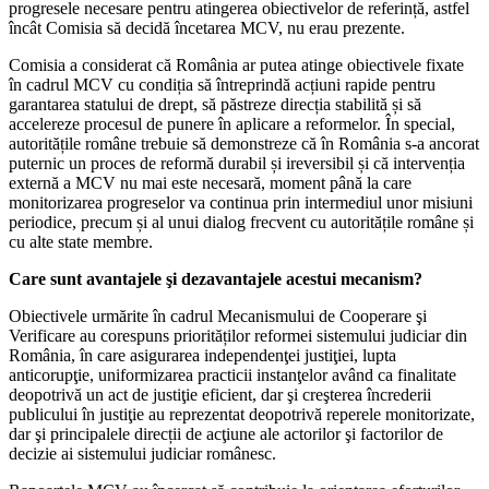
progresele necesare pentru atingerea obiectivelor de referință, astfel
încât Comisia să decidă încetarea MCV, nu erau prezente.
Comisia a considerat că România ar putea atinge obiectivele fixate
în cadrul MCV cu condiția să întreprindă acțiuni rapide pentru
garantarea statului de drept, să păstreze direcția stabilită și să
accelereze procesul de punere în aplicare a reformelor. În special,
autoritățile române trebuie să demonstreze că în România s-a ancorat
puternic un proces de reformă durabil și ireversibil și că intervenția
externă a MCV nu mai este necesară, moment până la care
monitorizarea progreselor va continua prin intermediul unor misiuni
periodice, precum și al unui dialog frecvent cu autoritățile române și
cu alte state membre.
Care sunt avantajele şi dezavantajele acestui mecanism?
Obiectivele urmărite în cadrul Mecanismului de Cooperare şi
Verificare au corespuns priorităților reformei sistemului judiciar din
România, în care asigurarea independenţei justiţiei, lupta
anticorupţie, uniformizarea practicii instanţelor având ca finalitate
deopotrivă un act de justiţie eficient, dar şi creşterea încrederii
publicului în justiţie au reprezentat deopotrivă reperele monitorizate,
dar şi principalele direcții de acţiune ale actorilor şi factorilor de
decizie ai sistemului judiciar românesc.