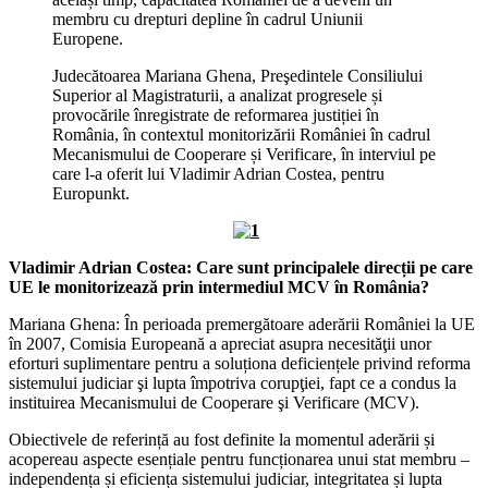
membru cu drepturi depline în cadrul Uniunii
Europene.
Judecătoarea Mariana Ghena, Preşedintele Consiliului
Superior al Magistraturii, a analizat progresele și
provocările înregistrate de reformarea justiției în
România, în contextul monitorizării României în cadrul
Mecanismului de Cooperare și Verificare, în interviul pe
care l-a oferit lui Vladimir Adrian Costea, pentru
Europunkt.
Vladimir Adrian Costea: Care sunt principalele direcții pe care
UE le monitorizează prin intermediul MCV în România?
Mariana Ghena: În perioada premergătoare aderării României la UE
în 2007, Comisia Europeană a apreciat asupra necesităţii unor
eforturi suplimentare pentru a soluționa deficiențele privind reforma
sistemului judiciar şi lupta împotriva corupţiei, fapt ce a condus la
instituirea Mecanismului de Cooperare şi Verificare (MCV).
Obiectivele de referință au fost definite la momentul aderării și
acopereau aspecte esențiale pentru funcționarea unui stat membru –
independența și eficiența sistemului judiciar, integritatea și lupta