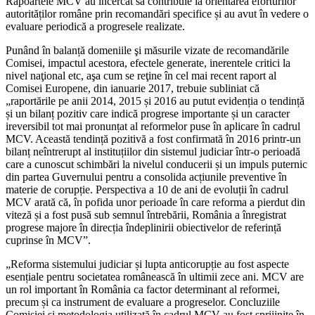
Rapoartele MCV au încercat să contribuie la orientarea eforturilor
autorităților române prin recomandări specifice și au avut în vedere o
evaluare periodică a progresele realizate.
Punând în balanță domeniile şi măsurile vizate de recomandările
Comisei, impactul acestora, efectele generate, inerentele critici la
nivel naţional etc, aşa cum se reţine în cel mai recent raport al
Comisei Europene, din ianuarie 2017, trebuie subliniat că
„raportările pe anii 2014, 2015 și 2016 au putut evidenția o tendință
și un bilanț pozitiv care indică progrese importante și un caracter
ireversibil tot mai pronunțat al reformelor puse în aplicare în cadrul
MCV. Această tendință pozitivă a fost confirmată în 2016 printr-un
bilanț neîntrerupt al instituțiilor din sistemul judiciar într-o perioadă
care a cunoscut schimbări la nivelul conducerii și un impuls puternic
din partea Guvernului pentru a consolida acțiunile preventive în
materie de corupție. Perspectiva a 10 de ani de evoluții în cadrul
MCV arată că, în pofida unor perioade în care reforma a pierdut din
viteză și a fost pusă sub semnul întrebării, România a înregistrat
progrese majore în direcția îndeplinirii obiectivelor de referință
cuprinse în MCV”.
„Reforma sistemului judiciar și lupta anticorupție au fost aspecte
esențiale pentru societatea românească în ultimii zece ani. MCV are
un rol important în România ca factor determinant al reformei,
precum și ca instrument de evaluare a progreselor. Concluziile
Comisiei și metodologia utilizată în cadrul MCV au fost sprijinite în