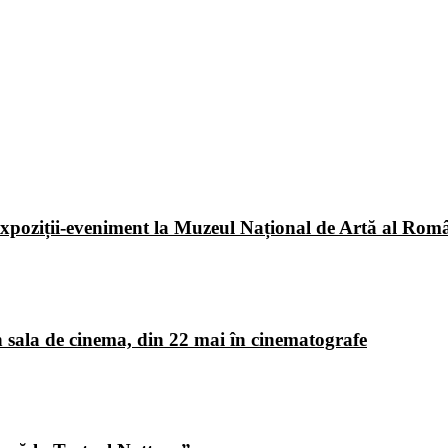
poziții-eveniment la Muzeul Național de Artă al Româ
 sala de cinema, din 22 mai în cinematografe