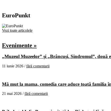
EuroPunkt
Vezi toate articolele
Evenimente »
„Muzeul Muzeelor” și „Brâncuși. Sindromul”, două ex
11 iunie 2026 /
fără comentarii
Mă mut la mama, comedia care aduce toată familia în
21 mai 2026 /
fără comentarii