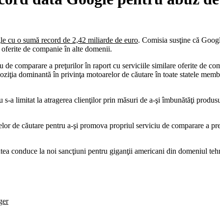
 cu o sumă record de 2,42 miliarde de euro
. Comisia susţine că Googl
r oferite de companie în alte domenii.
 de comparare a preţurilor în raport cu serviciile similare oferite de co
poziţia dominantă în privinţa motoarelor de căutare în toate statele memb
s-a limitat la atragerea clienţilor prin măsuri de a-şi îmbunătăţi produs
or de căutare pentru a-şi promova propriul serviciu de comparare a preţuri
utea conduce la noi sancţiuni pentru giganţii americani din domeniul teh
ger