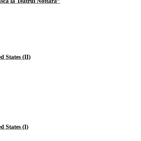
ască la Teatrul Nottara”
 States (II)
 States (I)