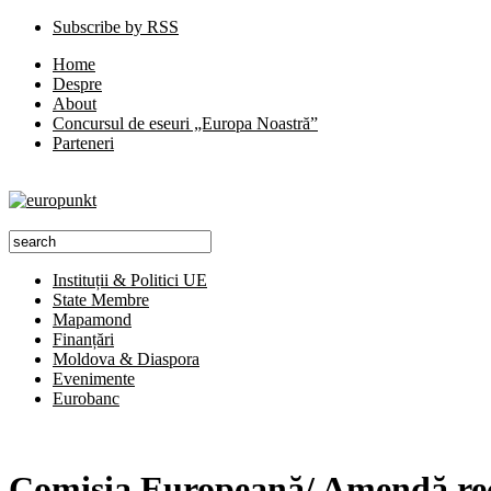
Subscribe by RSS
Home
Despre
About
Concursul de eseuri „Europa Noastră”
Parteneri
Instituții & Politici UE
State Membre
Mapamond
Finanțări
Moldova & Diaspora
Evenimente
Eurobanc
Comisia Europeană/ Amendă rec