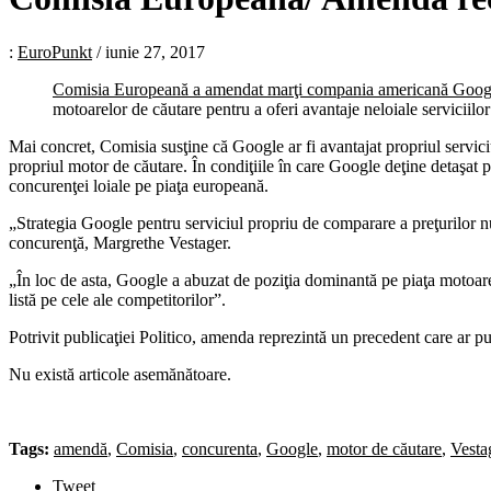
:
EuroPunkt
/
iunie 27, 2017
Comisia Europeană a amendat marţi compania americană Google
motoarelor de căutare pentru a oferi avantaje neloiale serviciilo
Mai concret, Comisia susţine că Google ar fi avantajat propriul serviciu
propriul motor de căutare. În condiţiile în care Google deţine detaşat 
concurenţei loiale pe piaţa europeană.
„Strategia Google pentru serviciul propriu de comparare a preţurilor nu 
concurenţă, Margrethe Vestager.
„În loc de asta, Google a abuzat de poziţia dominantă pe piaţa motoarel
listă pe cele ale competitorilor”.
Potrivit publicaţiei Politico, amenda reprezintă un precedent care ar p
Nu există articole asemănătoare.
Tags:
amendă
,
Comisia
,
concurenta
,
Google
,
motor de căutare
,
Vesta
Tweet