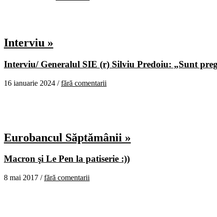
Interviu »
Interviu/ Generalul SIE (r) Silviu Predoiu: „Sunt pregă
16 ianuarie 2024 /
fără comentarii
Eurobancul Săptămânii »
Macron şi Le Pen la patiserie :))
8 mai 2017 /
fără comentarii