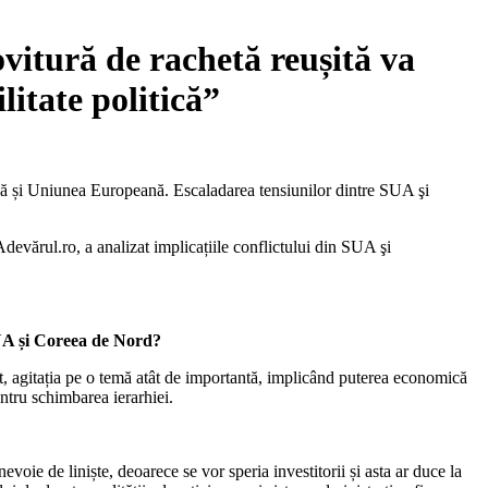
ovitură de rachetă reușită va
litate politică”
usă și Uniunea Europeană. Escaladarea tensiunilor dintre SUA şi
Adevărul.ro, a analizat implicațiile conflictului din SUA şi
A și
Coreea de Nord?
xt, agitația pe o temă atât de importantă, implicând puterea economică
entru schimbarea ierarhiei.
oie de liniște, deoarece se vor speria investitorii și asta ar duce la