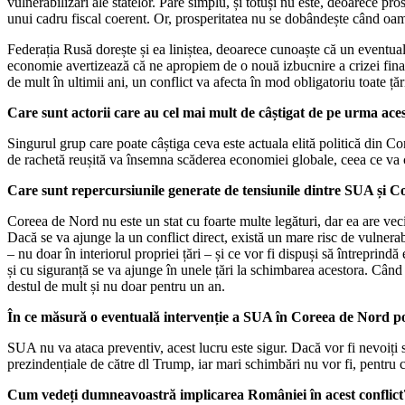
vulnerabilizări ale statelor. Pare simplu, și totuși nu este, deoarece pro
unui cadru fiscal coerent. Or, prosperitatea nu se dobândește când oam
Federația Rusă dorește și ea liniștea, deoarece cunoaște că un eventual c
economie avertizează că ne apropiem de o nouă izbucnire a crizei finan
de mult în ultimii ani, un conflict va afecta în mod obligatoriu toate ță
Care sunt
actorii care au cel
mai
mult de câștigat de pe
urma
ace
Singurul grup care poate câștiga ceva este actuala elită politică din C
de rachetă reușită va însemna scăderea economiei globale, ceea ce va con
Care sunt
repercursiunile generate de tensiunile
dintre SUA și
Co
Coreea de Nord nu este un stat cu foarte multe legături, dar ea are vec
Dacă se va ajunge la un conflict direct, există un mare risc de vulner
– nu doar în interiorul propriei țări – și ce vor fi dispuși să întreprin
și cu siguranță se va ajunge în unele țări la schimbarea acestora. Când
destul de mult și nu doar pentru un an.
În
ce
măsură o eventuală
intervenție a SUA în
Coreea de Nord po
SUA nu va ataca preventiv, acest lucru este sigur. Dacă vor fi nevoiți să
prezindențiale de către dl Trump, iar mari schimbări nu vor fi, pentru că
Cum vedeți
dumneavoastră
implicarea
României
în
acest conflict