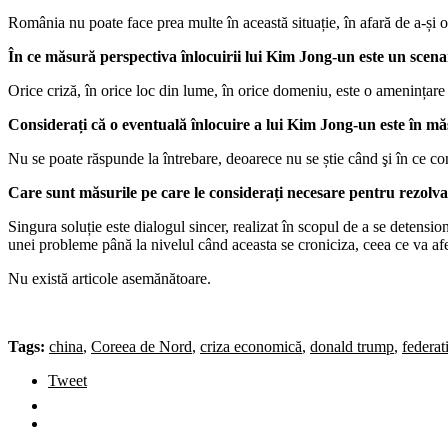
România nu poate face prea multe în această situație, în afară de a-și of
În
ce
măsură
perspectiva
înlocuirii
lui Kim Jong-un este un scena
Orice criză, în orice loc din lume, în orice domeniu, este o amenințare p
Considerați
că o eventuală
înlocuire a lui Kim Jong-un este
în
mă
Nu se poate răspunde la întrebare, deoarece nu se știe când şi în ce con
Care sunt
măsurile
pe care le considerați
necesare
pentru
rezolv
Singura soluție este dialogul sincer, realizat în scopul de a se detens
unei probleme până la nivelul când aceasta se croniciza, ceea ce va afec
Nu există articole asemănătoare.
Tags:
china
,
Coreea de Nord
,
criza economică
,
donald trump
,
federat
Tweet