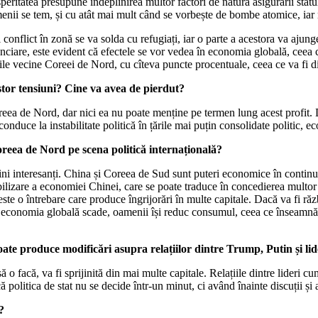
speritatea presupune îndeplinirea multor factori de natura asigurării statul
enii se tem, și cu atât mai mult când se vorbește de bombe atomice, iar 
onflict în zonă se va solda cu refugiați, iar o parte a acestora va ajunge 
ciare, este evident că efectele se vor vedea în economia globală, ceea ce
rile vecine Coreei de Nord, cu cîteva puncte procentuale, ceea ce va fi di
stor
tensiuni? Cine va
avea de pierdut?
oreea de Nord, dar nici ea nu poate menține pe termen lung acest profit. D
duce la instabilitate politică în țările mai puțin consolidate politic, e
reea de Nord pe
scena
politică
internațională?
ini interesanți. China și Coreea de Sud sunt puteri economice în continuă
abilizare a economiei Chinei, care se poate traduce în concedierea multo
dă este o întrebare care produce îngrijorări în multe capitale. Dacă va fi
 economia globală scade, oamenii își reduc consumul, ceea ce înseamnă că
ate produce modificări
asupra
relațiilor
dintre Trump, Putin și
lid
 o facă, va fi sprijinită din mai multe capitale. Relațiile dintre lideri c
 politica de stat nu se decide într-un minut, ci având înainte discuții și 
?