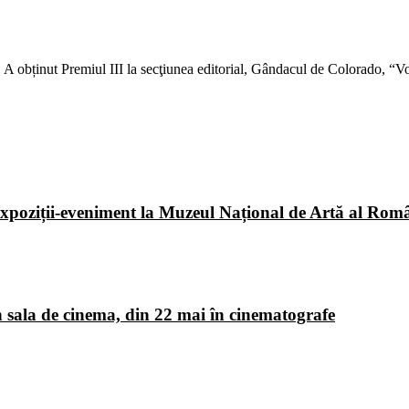
ti. A obținut Premiul III la secţiunea editorial, Gândacul de Colorado,
poziții-eveniment la Muzeul Național de Artă al Româ
 sala de cinema, din 22 mai în cinematografe