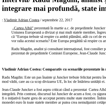
integrare mai profundă, state i
:
Vladimir Adrian Costea
/
septembrie 22, 2017
„Cartea Albă”
prezentată în martie a.c. de preşedintele Juncke
Uniunea Europeană a divizat și mai mult statele membre, îngreu
că “Europa trebuie să respire cu ambii plămâni, atât cu cel de e
vor ralia acestui scenariu? Este Europa pregătită să respire cu 
Radu Magdin, analist și consultant internațional, fost consilier 
prezentat de preşedintele Comisiei Europene, Jean-Claude Junc
Vladimir Adrian Costea: Comparativ cu scenariile prezentate în 
Radu Magdin: Este un pas înainte şi Juncker trebuie felicitat pentru în
mod vădit, care au ca scop divizarea UE, în loc de întărirea unității ei
Jean-Claude Juncker a fost aspru criticat când a prezentat Cartea Albă 
integrării. Prin contrast, discursul lui Juncker de acum a fost, cu sigura
fi o inițiativă foarte greu de acceptat pentru multe state membre. Îmbi
monedei euro în toate statele membre ar putea crea nemulţumiri cetăţen