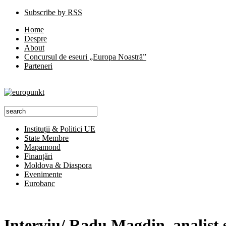
Subscribe by RSS
Home
Despre
About
Concursul de eseuri „Europa Noastră”
Parteneri
Instituții & Politici UE
State Membre
Mapamond
Finanțări
Moldova & Diaspora
Evenimente
Eurobanc
Interviu/ Radu Magdin, analist 