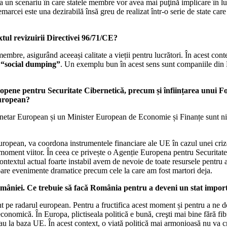
 un scenariu în care statele membre vor avea mai puţină implicare în lua
i este una dezirabilă însă greu de realizat într-o serie de state care se
xtul revizuirii Directivei 96/71/CE?
e membre, asigurând aceeași calitate a vieții pentru lucrători. În acest con
e
“social dumping”
. Un exemplu bun în acest sens sunt companiile din E
uropene pentru Securitate Cibernetică, precum și înființarea unu
european?
r European și un Minister European de Economie și Finanțe sunt niște in
ropean, va coordona instrumentele financiare ale UE în cazul unei crize 
l moment viitor. În ceea ce privește o Agenție Europena pentru Securita
textul actual foarte instabil avem de nevoie de toate resursele pentru a 
iitoare evenimente dramatice precum cele la care am fost martori deja.
omâniei. Ce trebuie să facă România pentru a deveni un stat impo
t pe radarul european. Pentru a fructifica acest moment și pentru a ne
 economică. În Europa, plictiseala politică e bună, creşti mai bine fără fi
stau la baza UE. În acest context, o viată politică mai armonioasă nu va 