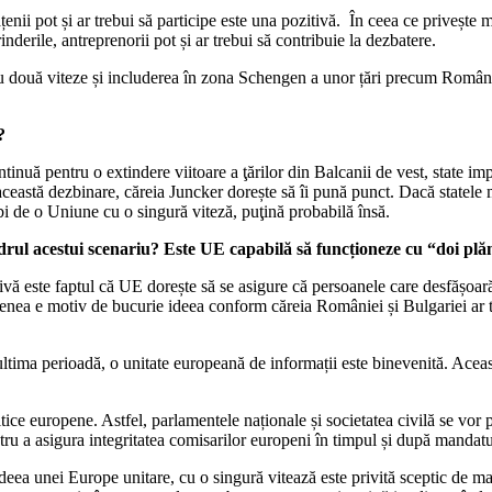
enii pot și ar trebui să participe este una pozitivă. În ceea ce privește med
inderile, antreprenorii pot și ar trebui să contribuie la dezbatere.
cu două viteze și includerea în zona Schengen a unor țări precum Român
?
nuă pentru o extindere viitoare a ţărilor din Balcanii de vest, state im
această dezbinare, căreia Juncker dorește să îi pună punct. Dacă statele 
i de o Uniune cu o singură viteză, puţină probabilă însă.
 cadrul acestui scenariu? Este UE capabilă să funcționeze cu “doi pl
tivă este faptul că UE dorește să se asigure că persoanele care desfășoară
emenea e motiv de bucurie ideea conform căreia României și Bulgariei ar t
ltima perioadă, o unitate europeană de informații este binevenită. Aceast
ice europene. Astfel, parlamentele naționale și societatea civilă se vor 
u a asigura integritatea comisarilor europeni în timpul și după mandatul
 Ideea unei Europe unitare, cu o singură vitează este privită sceptic de