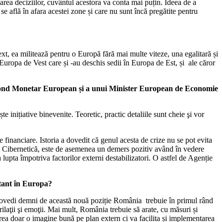
rea deciziilor, cuvântul acestora va conta mai puțin. Ideea de a
 află în afara acestei zone și care nu sunt încă pregătite pentru
text, ea militează pentru o Europă fără mai multe viteze, una egalitară și
uropa de Vest care și -au deschis sedii în Europa de Est, și ale căror
i Fond Monetar European și a unui Minister European de Economie
ițiative binevenite. Teoretic, practic detaliile sunt cheie şi vor
financiare. Istoria a dovedit că genul acesta de crize nu se pot evita
te Cibernetică, este de asemenea un demers pozitiv având în vedere
lupta împotriva factorilor externi destabilizatori. O astfel de Agenție
rtant în Europa?
 dovedi demni de această nouă poziție România trebuie în primul rând
brilaţii şi emoţii. Mai mult, România trebuie să arate, cu măsuri și
crea doar o imagine bună pe plan extern ci va facilita și implementarea