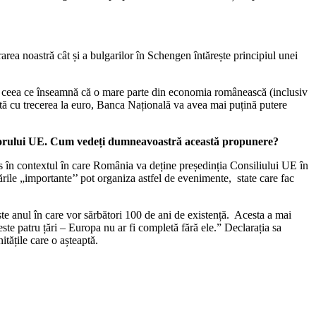
rea noastră cât și a bulgarilor în Schengen întărește principiul unei
a, ceea ce înseamnă că o mare parte din economia românească (inclusiv
dată cu trecerea la euro, Banca Națională va avea mai puțină putere
iitorului UE. Cum vedeți dumneavoastră această propunere?
es în contextul în care România va deține președinția Consiliului UE în
rile „importante’’ pot organiza astfel de evenimente, state care fac
te anul în care vor sărbători 100 de ani de existență. Acesta a mai
ste patru țări – Europa nu ar fi completă fără ele.” Declarația sa
tățile care o așteaptă.