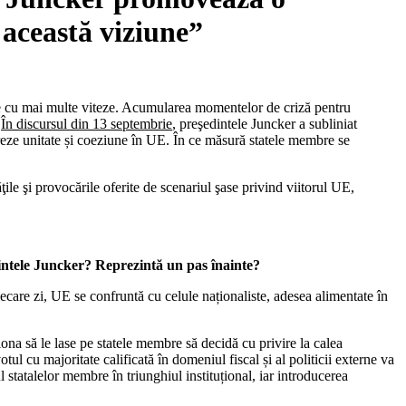
această viziune”
ope cu mai multe viteze. Acumularea momentelor de criză pentru
.
În discursul din 13 septembrie
, preşedintele Juncker a subliniat
ereze unitate și coeziune în UE. În ce măsură statele membre se
ile şi provocările oferite de scenariul şase privind viitorul UE,
intele Juncker? Reprezintă un pas înainte?
ecare zi, UE se confruntă cu celule naționaliste, adesea alimentate în
ona să le lase pe statele membre să decidă cu privire la calea
tul cu majoritate calificată în domeniul fiscal și al politicii externe va
statalelor membre în triunghiul instituțional, iar introducerea