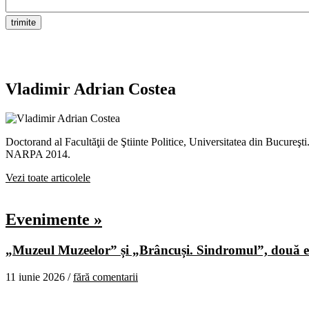
Vladimir Adrian Costea
Doctorand al Facultăţii de Ştiinte Politice, Universitatea din Bucureş
NARPA 2014.
Vezi toate articolele
Evenimente »
„Muzeul Muzeelor” și „Brâncuși. Sindromul”, două ex
11 iunie 2026 /
fără comentarii