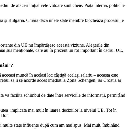
iul de afaceri inițiativele viitoare sunt cheie. Piața internă, politicile
ia și Bulgaria. Chiara dacă unele state membre blochează procesul, e
portante din UE nu împărtășesc această viziune. Alegerile din
mai sus menționate, care au în prezent un rol important în cadrul UE,
ămâni”?
 aceeași muncă în același loc câștigă același salariu – aceasta este
rebui să li se acorde acces imediat la Zona Schengen, iar Croația ar
a va facilita schimbul de date între serviciile de informații, permițând
putea implicata mai mult în luarea deciziilor la nivelul UE. Tot în
 lor.
 mai multe state influente după cum am mai spus. Mai mult, îmbinând