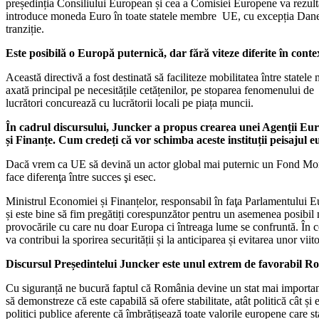
președinția Consiliului European și cea a Comisiei Europene va rezulta
introduce moneda Euro în toate statele membre UE, cu excepția Danemarce
tranziție.
Este posibilă o Europă puternică, dar fără viteze diferite în conte
Această directivă a fost destinată să faciliteze mobilitatea între statel
axată principal pe necesitățile cetățenilor, pe stoparea fenomenului d
lucrători concurează cu lucrătorii locali pe piața muncii.
În cadrul discursului, Juncker a propus crearea unei Agenții E
și Finanțe. Cum credeți că vor schimba aceste instituții peisajul 
Dacă vrem ca UE să devină un actor global mai puternic un Fond Moneta
face diferenţa între succes şi esec.
Ministrul Economiei și Finanțelor, responsabil în faţa Parlamentului Eu
și este bine să fim pregătiți corespunzător pentru un asemenea posibi
provocările cu care nu doar Europa ci întreaga lume se confruntă. În con
va contribui la sporirea securității și la anticiparea și evitarea unor v
Discursul Președintelui Juncker este unul extrem de favorabil R
Cu siguranță ne bucură faptul că România devine un stat mai importan
să demonstreze că este capabilă să ofere stabilitate, atât politică cât și
politici publice aferente că îmbrățișează toate valorile europene care 