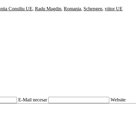
intia Consiliu UE
,
Radu Magdin
,
Romania
,
Schengen
,
viitor UE
E-Mail necesar
Website