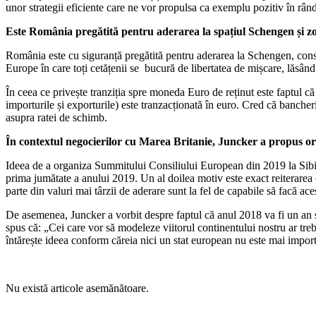
unor strategii eficiente care ne vor propulsa ca exemplu pozitiv în rân
Este România pregătită pentru aderarea la spațiul Schengen și 
România este cu siguranță pregătită pentru aderarea la Schengen, consid
Europe în care toți cetățenii se bucură de libertatea de mișcare, lăsând
În ceea ce privește tranziția spre moneda Euro de reținut este faptul
importurile și exporturile) este tranzacționată în euro. Cred că banche
asupra ratei de schimb.
În contextul negocierilor cu Marea Britanie, Juncker a propus 
Ideea de a organiza Summitului Consiliului European din 2019 la Sibiu 
prima jumătate a anului 2019. Un al doilea motiv este exact reiterarea 
parte din valuri mai târzii de aderare sunt la fel de capabile să facă aces
De asemenea, Juncker a vorbit despre faptul că anul 2018 va fi un an s
spus că: „Cei care vor să modeleze viitorul continentului nostru ar treb
întărește ideea conform căreia nici un stat european nu este mai importa
Nu există articole asemănătoare.