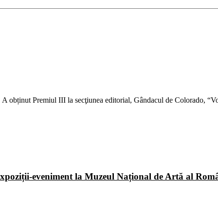
ti. A obținut Premiul III la secţiunea editorial, Gândacul de Colorado,
poziții-eveniment la Muzeul Național de Artă al Româ