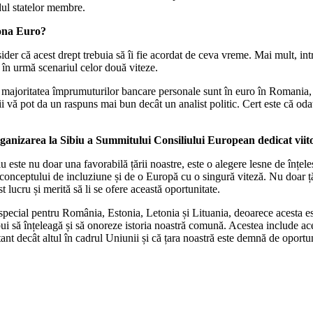
dul statelor membre.
zona Euro?
er că acest drept trebuia să îi fie acordat de ceva vreme. Mai mult, intra
 în urmă scenariul celor două viteze.
 că majoritatea împrumuturilor bancare personale sunt în euro în Romani
rii vă pot da un raspuns mai bun decât un analist politic. Cert este că o
organizarea la Sibiu a Summitului Consiliului European dedicat v
este nu doar una favorabilă țării noastre, este o alegere lesne de înțel
conceptului de incluziune și de o Europă cu o singură viteză. Nu doar ță
t lucru și merită să li se ofere această oportunitate.
pecial pentru România, Estonia, Letonia și Lituania, deoarece acesta es
ui să înțeleagă și să onoreze istoria noastră comună. Acestea include ace
nt decât altul în cadrul Uniunii și că țara noastră este demnă de oportuni