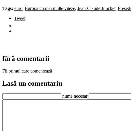
Tags:
euro
,
Europa cu mai multe viteze
,
Jean-Claude Juncker
,
Presed
Tweet
fără comentarii
Fii primul care comentează
Lasă un comentariu
nume necesar