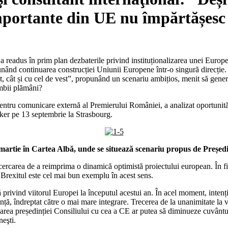
mportante din UE nu împărtășesc 
r a readus în prim plan dezbaterile privind instituționalizarea unei Eur
nând continuarea construcției Uniunii Europene într-o singură direcție
st, cât și cu cel de vest”, propunând un scenariu ambițios, menit să gen
ambii plămâni?
pentru comunicare externă al Premierului României, a analizat oportunităţ
ker pe 13 septembrie la Strasbourg.
martie în Cartea Albă, unde se situează scenariu propus de Președ
cercarea de a reimprima o dinamică optimistă proiectului european. În fi
. Brexitul este cel mai bun exemplu în acest sens.
privind viitorul Europei la începutul acestui an. În acel moment, intenți
nță, îndreptat către o mai mare integrare. Trecerea de la unanimitate la vo
narea președinției Consiliului cu cea a CE ar putea să diminueze cuvântul 
eşti.