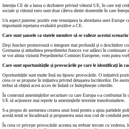
Intenția CE de a lansa o dezbatere privind viitorul UE, în care toți cetăț
sociale și viitorul euro sunt doar câteva dintre domeniile în care întrepr
Un aspect puternic pozitiv este renunțarea la abordarea unei Europe 
importantă repetarea evaluării pozitive a CE.
Care sunt șansele ca statele membre să se ralieze acestui scenariu
Deși Juncker promovează o integrare mai profundă și o deschidere conti
Germania și atitudinea președintelui francez vor adânci în continuare 
se vor alinia viziunii Președintelui Comisiei Europene, vom putea vorb
Care sunt oportunitățile și provocările pe care le identificați în
Oportunitățile sunt multe însă nu lipsesc provocările. O inițiativă pozi
ceea ce se propune în inițiativa privind detașarea lucrătorilor. De as
trebui să obțină acest acces de îndată ce îndeplinește criteriile.
În contextul amenințărilor securitare cu care Europa s-a confruntat în u
UE să acționeze mai repede la amenințările teroriste transfrontaliere.
S-a propus de asemenea crearea unui fond pentru a ajuta partidele polit
acestă temă se încadrează și propunerea unui nou cod de conduită pentr
În ceea ce privește provocările acestea nu trebuie trecute cu vederea.