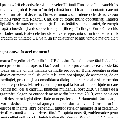
promovării obiectivelor și intereselor Uniunii Europene în ansamblul său.
e la nivel global. Remarcăm deja două lucruri foarte importante care într
eană în următorul deceniu. Nu este numai o schimbare calendaristică sau
 nou viitor, fără Regatul Unit, dar cu foarte multe oportunități. Intrare
itală și de transformarea digitală a societății și a economiei, de energie
Europă a inovării și a descoperirilor științifice și, în fine, o Europă desc
l doilea rând, toate cele trei state – care reprezintă și un trio de mări
 credem că unitatea UE va fi un fir călăuzitor pentru temele majore ale t
e gestioneze în acel moment?
area Președinției Consiliului UE de către România este fără îndoială o e
rea proiectului european. Dacă vorbim de o provocare, aceasta este fără 
ioadă simplă, ci una marcată de multe provocări. Buna pregătire şi planif
altor evenimente, inclusiv culturale, care pot ajunge, de asemenea, de or
reședinției, precum și la consolidarea dialogului cu celelalte state membre
oada respectivă. Mă refer aici în principal la Brexit, în condițiile în ca
l pentru noi, cel al cadrului financiar multianual post-2020 va figura de 
 organizării alegerilor europarlamentare din luna mai 2019, ceea ce va c
iderii dosarelor legislative aflate în negocieri cu Parlamentul European; 
re vor fi dedicate în special ajungerii la acorduri la nivelul Consiliului
ropean înainte, spre beneficiul tuturor statelor membre și al cetățenilor
gricolă comună sau extinderea fiind, în opinia noastră, emblematice pent
ezenta elitei politice și administrative din Europa România tânără, creat