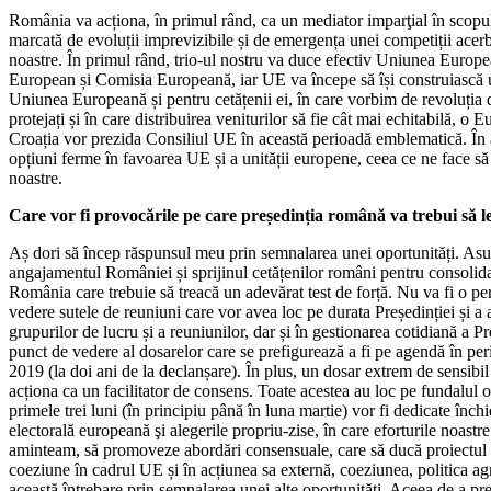
România va acționa, în primul rând, ca un mediator imparţial în scopul 
marcată de evoluții imprevizibile și de emergența unei competiții acerb
noastre. În primul rând, trio-ul nostru va duce efectiv Uniunea Europ
European și Comisia Europeană, iar UE va începe să își construiască un
Uniunea Europeană și pentru cetățenii ei, în care vorbim de revoluția dig
protejați și în care distribuirea veniturilor să fie cât mai echitabilă, o 
Croația vor prezida Consiliul UE în această perioadă emblematică. În a
opțiuni ferme în favoarea UE și a unității europene, ceea ce ne face să
noastre.
Care vor fi provocările pe care președinția română va trebui să l
Aș dori să încep răspunsul meu prin semnalarea unei oportunități. Asum
angajamentul României și sprijinul cetățenilor români pentru consolida
România care trebuie să treacă un adevărat test de forță. Nu va fi o per
vedere sutele de reuniuni care vor avea loc pe durata Președinției și a 
grupurilor de lucru și a reuniunilor, dar și în gestionarea cotidiană a P
punct de vedere al dosarelor care se prefigurează a fi pe agendă în peri
2019 (la doi ani de la declanșare). În plus, un dosar extrem de sensibi
acționa ca un facilitator de consens. Toate acestea au loc pe fundalul
primele trei luni (în principiu până în luna martie) vor fi dedicate înch
electorală europeană şi alegerile propriu-zise, în care eforturile noast
aminteam, să promoveze abordări consensuale, care să ducă proiectul eu
coeziune în cadrul UE și în acțiunea sa externă, coeziunea, politica a
această întrebare prin semnalarea unei alte oportunități. Aceea de a pr