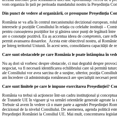
vom organiza în țară pe perioada mandatului nostru la Președinția Con
Din punct de vedere al organizării, ce presupune Președinția Cons
România se va afla în centrul mecanismului decizional european, rolul 
interesele și pozițiile Consiliului în relația cu celelalte instituții – 
pentru cunoașterea pozițiilor lor și găsirea unor punți de legătură într
are o conotație pozitivă. Eu aș accentua ideea de
compromis
, care ref
permit avansarea dosarelor. Acesta este obiectivul nostru, al României, 
pe întreg teritoriul Uniunii. În acest sens, consolidarea capacității de 
Care sunt obstacolele pe care România le poate întâmpina în vede
Nu aş dori să vorbesc despre obstacole, ci mai degrabă despre provocări
negociat, va fi necesară identificarea echilibrului care să permită tutur
ale Consiliului vor avea sarcina de a susţine, ulterior, poziţia Consili
am încredere că administraţia românească are specialiştii necesari pent
Care sunt limitele pe care le impune exercitarea Președinției? Co
România va trebui să acţioneze într-un cadru instituţional şi conceptual
de Tratatele UE în vigoare şi va urmări orientările generale agreate l
Trebuie să avem în vedere că o mare parte a agendei Preşedinţiei Român
decizional de la nivelul Consiliului. De asemenea, agenda politică este
Preşedinţiei României la Consiliul UE. Mai mult, concentrarea legislat