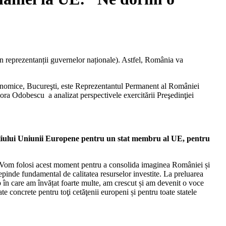
n reprezentanții guvernelor naționale). Astfel, România va
onomice, Bucureşti, este Reprezentantul Permanent al României
ra Odobescu a analizat perspectivele exercitării Preşedinţiei
siliului Uniunii Europene pentru un stat membru al UE, pentru
E. Vom folosi acest moment pentru a consolida imaginea României și
pinde fundamental de calitatea resurselor investite. La preluarea
p în care am învățat foarte multe, am crescut și am devenit o voce
e concrete pentru toţi cetăţenii europeni și pentru toate statele