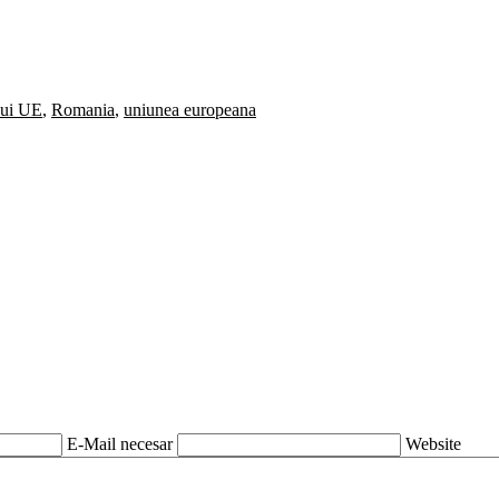
lui UE
,
Romania
,
uniunea europeana
E-Mail necesar
Website