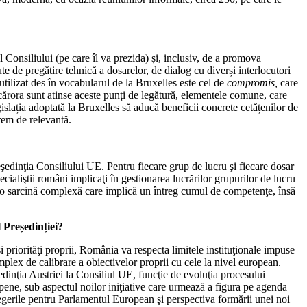
Consiliului (pe care îl va prezida) și, inclusiv, de a promova
ute de pregătire tehnică a dosarelor, de dialog cu diverși interlocutori
utilizat des în vocabularul de la Bruxelles este cel de
compromis,
care
cărora sunt atinse aceste punți de legătură, elementele comune, care
islația adoptată la Bruxelles să aducă beneficii concrete cetățenilor de
trem de relevantă.
şedinţia Consiliului UE. Pentru fiecare grup de lucru şi fiecare dosar
cialiştii români implicaţi în gestionarea lucrărilor grupurilor de lucru
Este o sarcină complexă care implică un întreg cumul de competenţe, însă
 Președinției?
 priorităţi proprii, România va respecta limitele instituţionale impuse
lex de calibrare a obiectivelor proprii cu cele la nivel european.
dinţia Austriei la Consiliul UE, funcţie de evoluţia procesului
pene, sub aspectul noilor iniţiative care urmează a figura pe agenda
egerile pentru Parlamentul European şi perspectiva formării unei noi