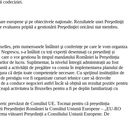
i codeciziei.
are europene şi pe obiectivele naţionale. Rezultatele unei Preşedinţii
e evaluarea pripită a gestionării Preşedinţiei oricărui stat membru.
xelles, prin numeroasele întâlniri şi conferințe pe care le vom organiza
egrescu, s-a întâlnit cu toți experții desemnați ca președinți și
 pe care o vor gestiona în timpul mandatului României la Președinția
or de lucru. Suplimentar, la nivelul întregii administrații au fost
tantă a activității de pregătire va consta în implementarea planului de
gura că dețin toate competențele necesare. Cu sprijinul instituțiilor de
 de prestigiu vor fi organizate cursuri tehnice care să dezvolte
i de a conduce negocieri astfel încât să obțină un rezultat pozitiv pentru
eapă activitatea la Bruxelles pentru a fi pe deplin familiarizați cu
generic prevăzut de Consiliul UE. Tocmai pentru că președinția
citării Președinției României la Consiliul Uniunii Europene – „EU-RO
tema viitoarei Președinții a Consiliului Uniunii Europene. De