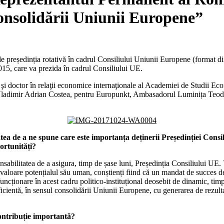
 consolidării Uniunii Europene”
e președinția rotativă în cadrul Consiliului Uniunii Europene (format di
015, care va prezida în cadrul Consiliului UE.
 doctor în relaţii economice internaţionale al Academiei de Studii Ec
i Vladimir Adrian Costea, pentru Europunkt, Ambasadorul Luminița Teodo
tea de a ne spune care este importanța deținerii Președinției Con
ortunități?
sabilitatea de a asigura, timp de șase luni, Președinția Consiliului U
 valoare potențialul său uman, conștienți fiind că un mandat de succes de
ncționare în acest cadru politico-instituțional deosebit de dinamic, tim
cientă, în sensul consolidării Uniunii Europene, cu generarea de rezultat
ontribuție importantă?