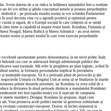
 Avem datoria de a ne ridica la înălțimea așteptărilor într-o realitate
-un fel vor defini și ghida conceptual temele și postura președințiilor
 simbolică – pe perioada trioului nostru se vor schimba Parlamentul
a în noul deceniu vine cu o agendă pozitivă și optimistă pentru
 curată și sigură, de o Europă socială în care cetățenii să se simtă
hisă către lume și capabilă să inspire restul lumii. România, Finlanda și
 – Marea Neagră, Marea Baltică și Marea Adriatică – au avut mereu
rioului nostru și pentru modul în care vom exercita președințiile
xcelentă oportunitate pentru demonstrarea, la un nivel politic înalt,
îndoială cea care se adresează întregii administrații publice din
icarea sunt esențiale. Mă refer la pregătirea pe plan logistic, având în
dinul sutelor, la formarea personalului implicat în prezidarea
 și instituțiile europene. Va fi o perioadă plină de provocări şi din
re negocierile Uniunii cu Regatul Unit ar urma să se finalizeze în martie
asemenea printre dosarele prioritare, iar România va avea rolul de a
onduce la divizarea în două perioade distincte a mandatului României:
următoarele trei luni (aprilie-iunie) vor fi marcate de campania
 (între statele membre). Desigur, România își propune, după cum
 săi. Vom promova acele politici menite să genereze solidaritate și
ru evoluția construcției europene. Doresc să închei răspunsul la
ivă, modernă, cu ocazia reuniunilor informale, circa 250, pe care le