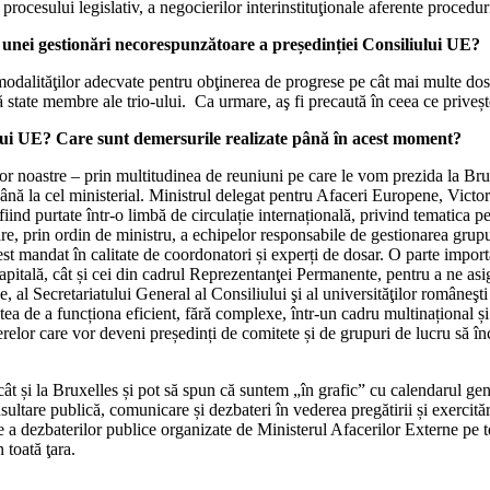
cesului legislativ, a negocierilor interinstituţionale aferente proceduri
unei gestionări necorespunzătoare a președinției Consiliului UE?
modalităţilor adecvate pentru obţinerea de progrese pe cât mai multe dos
 state membre ale trio-ului. Ca urmare, aş fi precaută în ceea ce priveșt
ului UE? Care sunt demersurile realizate până în acest moment?
lor noastre – prin multitudinea de reuniuni pe care le vom prezida la Bru
nă la cel ministerial. Ministrul delegat pentru Afaceri Europene, Victor N
 fiind purtate într-o limbă de circulație internațională, privind tematica
, prin ordin de ministru, a echipelor responsabile de gestionarea grupuril
cest mandat în calitate de coordonatori și experți de dosar. O parte impor
capitală, cât și cei din cadrul Reprezentanţei Permanente, pentru a ne asi
 al Secretariatului General al Consiliului şi al universităţilor româneşti
tatea de a funcționa eficient, fără complexe, într-un cadru multinațional ș
relor care vor deveni președinți de comitete și de grupuri de lucru să înc
i cât și la Bruxelles și pot să spun că suntem „în grafic” cu calendarul 
onsultare publică, comunicare și dezbateri în vederea pregătirii și exer
e a dezbaterilor publice organizate de Ministerul Afacerilor Externe pe 
 toată ţara.