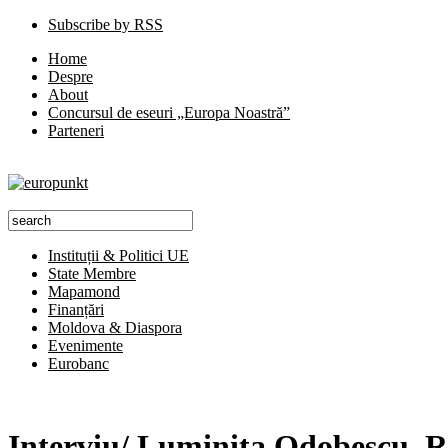
Subscribe by RSS
Home
Despre
About
Concursul de eseuri „Europa Noastră”
Parteneri
Instituții & Politici UE
State Membre
Mapamond
Finanțări
Moldova & Diaspora
Evenimente
Eurobanc
Interviu/ Luminiţa Odobescu, 