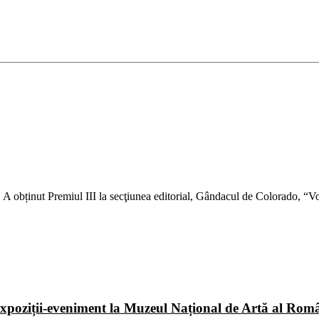
ti. A obținut Premiul III la secţiunea editorial, Gândacul de Colorado,
poziții-eveniment la Muzeul Național de Artă al Româ