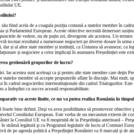
siliului UE.
iliului?
său fiind acela de a coagula poziția comună a statelor membre în cadrul 
Comisia și Parlamentul European. Aceste obiective necesită demersuri susțin
e punctele de vedere, nu de puțin ori, divergente ale acestora. Un termen 
lectă tocmai rezultatul a numeroase negocieri pe diverse dosare în urma 
dar și al altor state membre și instituții, ca Uniunea să avanseze, ca leg
relaționare și negociere a celor implicați în asumarea Președinției este ex
rea gestionării grupurilor de lucru?
. Iar acestea sunt aceleaşi ca şi pentru alte state membre care deţin Pre
or statelor membre să accepte propunerile aflate în discuţie. Mai mult, spe
ului în cadrul negocierilor interinstituţionale din cadrul Trialogurilor. 
ru a îndeplini cu succes această responsabilitate.
mparativ cu aceste limite, ce nu va putea realiza România în timpul
 foarte bine definit. Deşi va avea posibilitatea să promoveze obiective şi
a nivelul Consiliului European. Este vorba de un mecanism extrem de comp
iei la Consiliul UE va fi moştenită de la Preşedinţia anterioară – Preşe
 în strânsă legătură şi cu Programul legislativ de lucru al Comisiei Euro
ivă de pe agenda politică a Preşedinţiei României va fi marcată şi de al