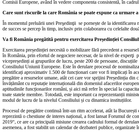
Comisii Europene, având în vedere componenta consistentă, în cadrul pro
Care sunt riscurile la care România se poate expune ca urmare a 
În momentul preluării unei Preşedinţii se pornește de la identificarea 
de succes se percep în timp, inclusiv prin colaborarea cu celelalte două
Va fi România pregătită pentru exercitarea Președinției Consili
Exercitarea președinției necesită o mobilizare fără precedent a resurse
în România, prin efortul de negociere necesar, de la nivel de experţi pâ
vicepreședinți ai grupurilor de lucru, peste 200 de persoane, discuțiile
Consiliului Uniunii Europene. Este în derulare procesul de nominalizare
identificați aproximativ 1.500 de funcționari care vor fi implicați în a
pregătire a resurselor umane, atât cei care vor sprijini Președinția din 
învățământ cu reputație internațională din domeniul afacerilor europene,
aptitudinile funcționarilor români, și aici mă refer în special la capaci
toate statele membre. Totodată, este important ca reprezentanții ministe
modul de lucru de la nivelul Consiliului și cu dinamica instituțiilor.
Procesul de pregătire continuă într-un ritm accelerat, atât la Bucureșt
reprezintă o chestiune de interes național, a fost lansat Forumul de c
2019“, ce are ca principală misiune crearea cadrului formal de derular
asemenea, a fost stabilit un calendar de dezbateri publice, organizate în