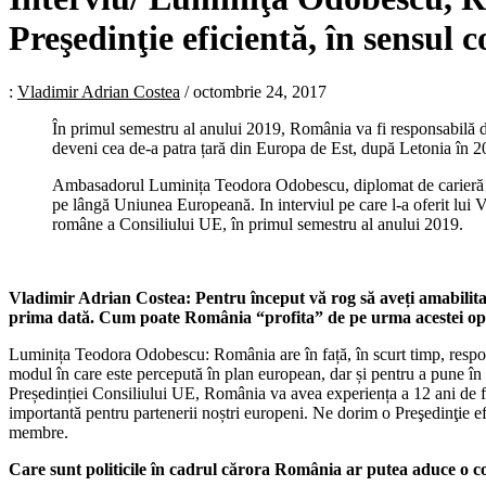
Preşedinţie eficientă, în sensul
:
Vladimir Adrian Costea
/
octombrie 24, 2017
În primul semestru al anului 2019, România va fi responsabilă d
deveni cea de-a patra țară din Europa de Est, după Letonia în 2
Ambasadorul Luminița Teodora Odobescu, diplomat de carieră şi
pe lângă Uniunea Europeană. In interviul pe care l-a oferit lu
române a Consiliului UE, în primul semestru al anului 2019.
Vladimir Adrian Costea: Pentru început vă rog să aveți amabilita
prima dată. Cum poate România “profita” de pe urma acestei op
Luminița Teodora Odobescu: România are în față, în scurt timp, respon
modul în care este percepută în plan european, dar și pentru a pune în
Președinției Consiliului UE, România va avea experiența a 12 ani de fu
importantă pentru partenerii noștri europeni. Ne dorim o Preşedinţie efi
membre.
Care sunt politicile în cadrul cărora România ar putea aduce o c