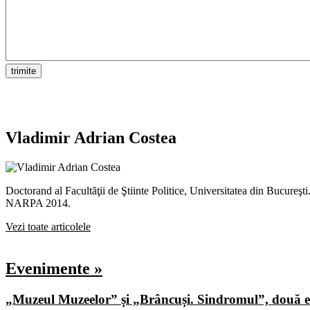
Vladimir Adrian Costea
Doctorand al Facultăţii de Ştiinte Politice, Universitatea din Bucureş
NARPA 2014.
Vezi toate articolele
Evenimente »
„Muzeul Muzeelor” și „Brâncuși. Sindromul”, două ex