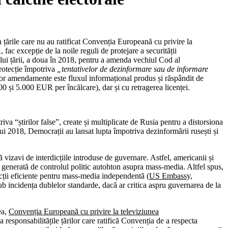
țările care nu au ratificat Convenția Europeană cu privire la
fac excepție de la noile reguli de protejare a securității
lui țării, a doua în 2018, pentru a amenda vechiul Cod al
rotecție împotriva
„tentativelor de dezinformare sau de informare
oilor amendamente este fluxul informațional produs și răspândit de
500 și 5.000 EUR per încălcare), dar și cu retragerea licenței.
va “știrilor false”, create și multiplicate de Rusia pentru a distorsiona
ui 2018, Democrații au lansat lupta împotriva dezinformării rusești și
vizavi de interdicțiile introduse de guvernare. Astfel, americanii și
 generată de controlul politic autohton asupra mass-media. Altfel spus,
cții eficiente pentru mass-media independentă (
US Embassy,
b incidența dublelor standarde, dacă ar critica aspru guvernarea de la
ea,
Convenția Europeană cu privire la televiziunea
 responsabilitățile țărilor care ratifică Convenția de a respecta