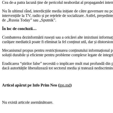
Cea de-a patra lacună ține de pericolul neabordat al propagandei interne, 
Nu în ultimul rând, interdicțiile media inițiate de către guvernare nu po
intervențiile la TV, radio și pe rețelele de socializare. Astfel, președi
de „Russia Today” sau „Sputnik”.
În loc de concluzii…
Combaterea dezinformării rusești sau a oricărei alte imixtiuni informațio
curățare mediatică poate fi eliminat la fel conținut util, dar și distorsi
Mecanismul propus pentru restricționarea conținutului informațional p
soluții durabile și eficiente pentru probleme complexe legate de integr
Eradicarea “știrilor false” necesită o implicare mult mai profundă din p
dacă autoritățile liberalizează tot sectorul media și tratează nediscrimina
Articol apărut pe Info Prim Neo (
ipn.md
)
Nu există articole asemănătoare.