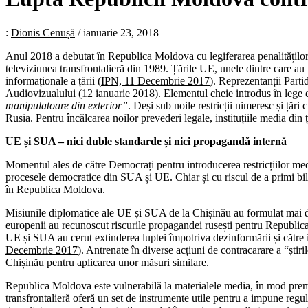
:
Dionis Cenușă
/
ianuarie 23, 2018
Anul 2018 a debutat în Republica Moldova cu legiferarea penalităților 
televiziunea transfrontalieră din 1989. Țările UE, unele dintre care au 
informaționale a țării (
IPN, 11 Decembrie 2017
). Reprezentanții Part
Audiovizualului (12 ianuarie 2018). Elementul cheie introdus în lege 
manipulatoare din exterior”
. Deși sub noile restricții nimeresc și țăr
Rusia. Pentru încălcarea noilor prevederi legale, instituțiile media din 
U
E și SUA – nici duble standarde și nici propagandă internă
Momentul ales de către Democrați pentru introducerea restricțiilor media 
procesele democratice din SUA și UE. Chiar și cu riscul de a primi bile
în Republica Moldova.
Misiunile diplomatice ale UE și SUA de la Chișinău au formulat mai degr
europenii au recunoscut riscurile propagandei rusești pentru Republica
UE și SUA au cerut extinderea luptei împotriva dezinformării și către 
Decembrie 2017
). Antrenate în diverse acțiuni de contracarare a “știril
Chișinău pentru aplicarea unor măsuri similare.
Republica Moldova este vulnerabilă la materialele media, în mod preme
transfrontalieră
oferă un set de instrumente utile pentru a impune reguli 