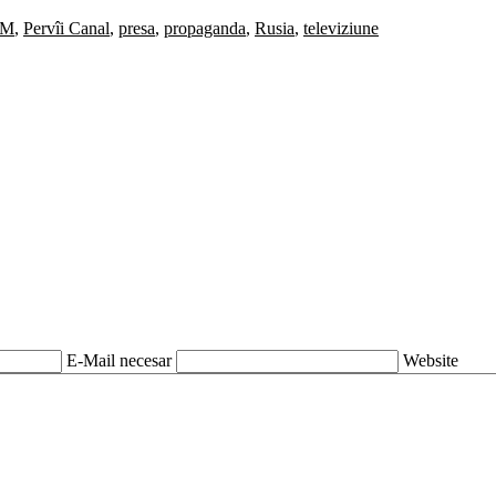
DM
,
Pervîi Canal
,
presa
,
propaganda
,
Rusia
,
televiziune
E-Mail necesar
Website