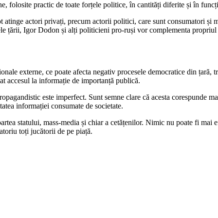
folosite practic de toate forțele politice, în cantități diferite și în fun
t atinge actori privați, precum actorii politici, care sunt consumatori și 
ntele țării, Igor Dodon și alți politicieni pro-ruși vor complementa propri
nale externe, ce poate afecta negativ procesele democratice din țară, treb
onat accesul la informație de importanță publică.
ropagandistic este imperfect. Sunt semne clare că acesta corespunde mai 
itatea informației consumate de societate.
artea statului, mass-media și chiar a cetățenilor. Nimic nu poate fi mai e
toriu toți jucătorii de pe piață.