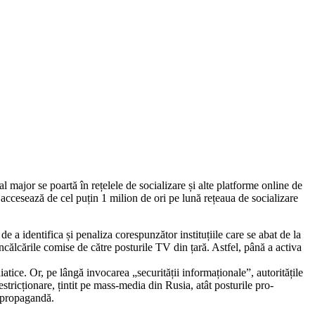
 major se poartă în rețelele de socializare și alte platforme online de
 accesează de cel puțin 1 milion de ori pe lună rețeaua de socializare
 identifica și penaliza corespunzător instituțiile care se abat de la
încălcările comise de către posturile TV din țară. Astfel, până a activa
iatice. Or, pe lângă invocarea „securității informaționale”, autoritățile
tricționare, țintit pe mass-media din Rusia, atât posturile pro-
-propagandă.