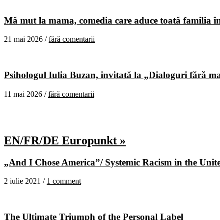
Mă mut la mama, comedia care aduce toată familia în
21 mai 2026 /
fără comentarii
Psihologul Iulia Buzan, invitată la „Dialoguri fără m
11 mai 2026 /
fără comentarii
EN/FR/DE Europunkt »
„And I Chose America”/ Systemic Racism in the United
2 iulie 2021 /
1 comment
The Ultimate Triumph of the Personal Label