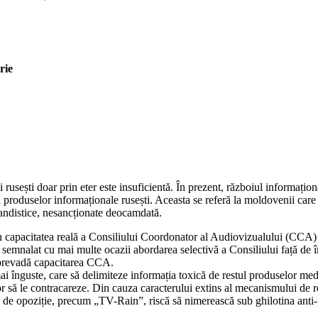
rie
sești doar prin eter este insuficientă. În prezent, războiul informațional
ia produselor informaționale rusești. Aceasta se referă la moldovenii care
andistice, nesancționate deocamdată.
apacitatea reală a Consiliului Coordonator al Audiovizualului (CCA) de a
e au semnalat cu mai multe ocazii abordarea selectivă a Consiliului față de 
ă prevadă capacitarea CCA.
 mai înguste, care să delimiteze informația toxică de restul produselor med
r să le contracareze. Din cauza caracterului extins al mecanismului de res
 de opoziție, precum „TV-Rain”, riscă să nimerească sub ghilotina anti