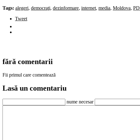
Tags:
alegeri
,
democraţi
,
dezinformare
,
internet
,
media
,
Moldova
,
P
Tweet
fără comentarii
Fii primul care comentează
Lasă un comentariu
nume necesar