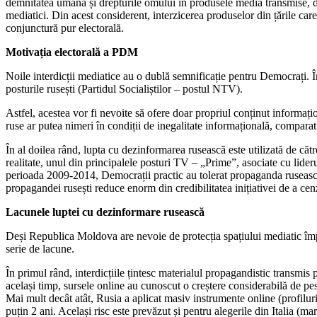
demnitatea umană și drepturile omului în produsele media transmise, dar 
mediatici. Din acest considerent, interzicerea produselor din țările car
conjunctură pur electorală.
Motivația electorală a PDM
Noile interdicții mediatice au o dublă semnificație pentru Democrați. În
posturile rusești (Partidul Socialiștilor – postul NTV).
Astfel, acestea vor fi nevoite să ofere doar propriul conținut informațio
ruse ar putea nimeri în condiții de inegalitate informațională, compar
În al doilea rând, lupta cu dezinformarea rusească este utilizată de căt
realitate, unul din principalele posturi TV – „Prime”, asociate cu lide
perioada 2009-2014, Democrații practic au tolerat propaganda ruseasc
propagandei rusești reduce enorm din credibilitatea inițiativei de a cen
Lacunele luptei cu dezinformare rusească
Deși Republica Moldova are nevoie de protecția spațiului mediatic împo
serie de lacune.
În primul rând, interdicțiile țintesc materialul propagandistic transmis
același timp, sursele online au cunoscut o creștere considerabilă de pes
Mai mult decât atât, Rusia a aplicat masiv instrumente online (profiluri
puțin 2 ani. Același risc este prevăzut și pentru alegerile din Italia (