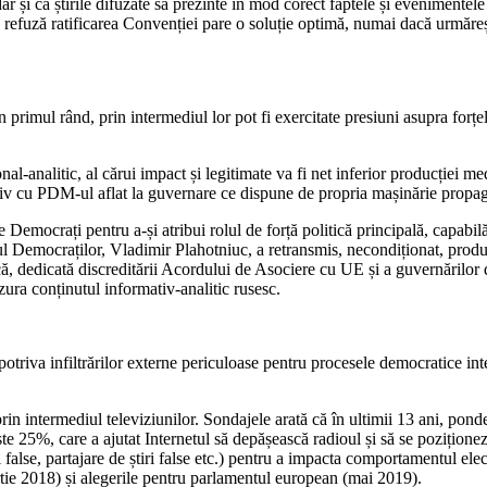
și ca știrile difuzate să prezinte în mod corect faptele și evenimentele 
e refuză ratificarea Convenției pare o soluție optimă, numai dacă urmăreș
 primul rând, prin intermediul lor pot fi exercitate presiuni asupra forț
nal-analitic, al cărui impact și legitimate va fi net inferior producției m
ativ cu PDM-ul aflat la guvernare ce dispune de propria mașinărie propaga
re Democrați pentru a-și atribui rolul de forță politică principală, capab
rul Democraților, Vladimir Plahotniuc, a retransmis, necondiționat, produ
ă, dedicată discreditării Acordului de Asociere cu UE și a guvernărilor
zura conținutul informativ-analitic rusesc.
triva infiltrărilor externe periculoase pentru procesele democratice in
 prin intermediul televiziunilor. Sondajele arată că în ultimii 13 ani, pon
te 25%, care a ajutat Internetul să depășească radioul și să se pozițione
 false, partajare de știri false etc.) pentru a impacta comportamentul ele
martie 2018) și alegerile pentru parlamentul european (mai 2019).