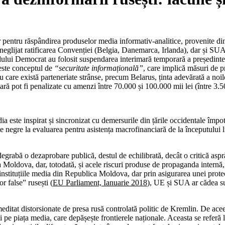
pentru răspândirea produselor media informativ-analitice, provenite din 
neglijat ratificarea Convenției (Belgia, Danemarca, Irlanda), dar și SUA, 
idului Democrat au folosit suspendarea interimară temporară a președinte
este conceptul de
“securitate informațională”
, care implică măsuri de p
i cu care există parteneriate strânse, precum Belarus, ținta adevărată a n
țară pot fi penalizate cu amenzi între 70.000 și 100.000 mii lei (între 3.
este inspirat și sincronizat cu demersurile din țările occidentale împotri
 negre la evaluarea pentru asistența macrofinanciară de la începutului l
abă o dezaprobare publică, destul de echilibrată, decât o critică aspră 
 Moldova, dar, totodată, și acele riscuri produse de propaganda internă,
instituțiile media din Republica Moldova, dar prin asigurarea unei prote
or false” rusești (
EU Parliament, Ianuarie 2018
), UE și SUA ar cădea su
ditat distorsionate de presa rusă controlată politic de Kremlin. De ace
pe piața media, care depășește frontierele naționale. Aceasta se referă la