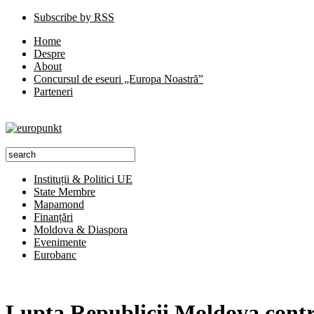
Subscribe by RSS
Home
Despre
About
Concursul de eseuri „Europa Noastră”
Parteneri
Instituții & Politici UE
State Membre
Mapamond
Finanțări
Moldova & Diaspora
Evenimente
Eurobanc
Lupta Republicii Moldova contra 