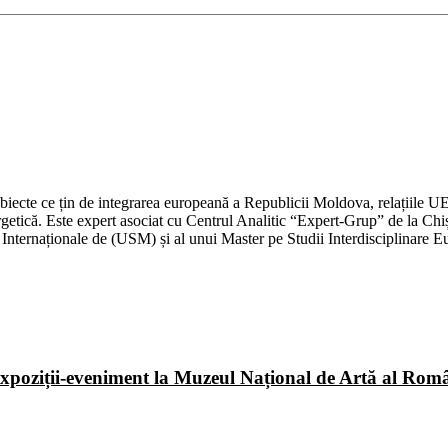
biecte ce țin de integrarea europeană a Republicii Moldova, relațiile U
nergetică. Este expert asociat cu Centrul Analitic “Expert-Grup” de la Ch
 Internaționale de (USM) și al unui Master pe Studii Interdisciplinare 
poziții-eveniment la Muzeul Național de Artă al Româ