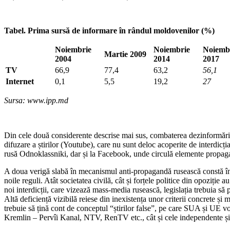
Tabel. Prima sursă de informare în rândul moldovenilor (%)
Noiembrie
Noiembrie
Noiemb
Martie 2009
2004
2014
2017
TV
66,9
77,4
63,2
56,1
Internet
0,1
5,5
19,2
27
Sursa: www.ipp.md
Din cele două considerente descrise mai sus, combaterea dezinformării ru
difuzare a știrilor (Youtube), care nu sunt deloc acoperite de interdicț
rusă Odnoklassniki, dar și la Facebook, unde circulă elemente propag
A doua verigă slabă în mecanismul anti-propagandă rusească constă în c
noile reguli. Atât societatea civilă, cât și forțele politice din opoziți
noi interdicții, care vizează mass-media rusească, legislația trebuia s
Altă deficiență vizibilă reiese din inexistența unor criterii concrete și
trebuie să țină cont de conceptul “știrilor false”, pe care SUA și UE vo
Kremlin – Pervîi Kanal, NTV, RenTV etc., cât și cele independente și