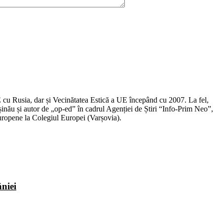
E cu Rusia, dar și Vecinătatea Estică a UE începând cu 2007. La fel,
ișinău și autor de „op-ed” în cadrul Agenției de Știri “Info-Prim Neo”,
Europene la Colegiul Europei (Varșovia).
niei