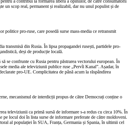
pentru a contribui la formarea liberă a opiniilor, de către consumatorii
te un scop real, permanent și realizabil, dar nu unul populist și de
elor politice pro-ruse, care posedă surse mass-media ce retransmit
edia transmisă din Rusia. În lipsa propagandei rusești, partidele pro-
ndistică, deși de producție locală.
ilă să se confrunte cu Rusia pentru păstrarea vectorului european. În
sele media ale televiziunii publice ruse „Pervîi Kanal”. Așadar, în
 declarate pro-UE. Complicitatea de până acum la răspândirea
terne, mecanismul de interdicții propus de către Democrați conține o
derea televiziunii ca primă sursă de informare s-a redus cu circa 10%. În
ze pe locul doi în lista surse de informare preferate de către moldoveni.
ctoral al populației în SUA, Franța, Germania și Spania, în ultimii cel