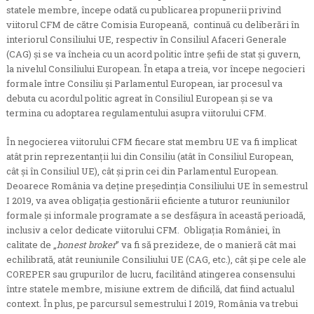
statele membre, începe odată cu publicarea propunerii privind
viitorul CFM de către Comisia Europeană, continuă cu deliberări în
interiorul Consiliului UE, respectiv în Consiliul Afaceri Generale
(CAG) și se va încheia cu un acord politic între șefii de stat și guvern,
la nivelul Consiliului European. În etapa a treia, vor începe negocieri
formale între Consiliu și Parlamentul European, iar procesul va
debuta cu acordul politic agreat în Consiliul European și se va
termina cu adoptarea regulamentului asupra viitorului CFM.
În negocierea viitorului CFM fiecare stat membru UE va fi implicat
atât prin reprezentanții lui din Consiliu (atât în Consiliul European,
cât și în Consiliul UE), cât și prin cei din Parlamentul European.
Deoarece România va deține președinția Consiliului UE în semestrul
I 2019, va avea obligația gestionării eficiente a tuturor reuniunilor
formale și informale programate a se desfășura în această perioadă,
inclusiv a celor dedicate viitorului CFM. Obligația României, în
calitate de „
honest broker
” va fi să prezideze, de o manieră cât mai
echilibrată, atât reuniunile Consiliului UE (CAG, etc.), cât și pe cele ale
COREPER sau grupurilor de lucru, facilitând atingerea consensului
între statele membre, misiune extrem de dificilă, dat fiind actualul
context. În plus, pe parcursul semestrului I 2019, România va trebui