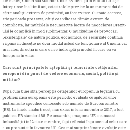
ale Rusiei, Chinei sau Statelor Unite. Evident, prin eforturi uriașe
întreprinse în ultimii ani, catastrofele prezise la un moment dat de
către analiști extrem de pesimiști, au fost evitate. Cu toate acestea,
atât perioada prezentă, cât și cea viitoare rămân extrem de
complicate, iar multiplele necunoscute legate de negocierea Brexit-
ului le complică în mod suplimentar. O multitudine de provocări
„existențiale” de natură politică, economică, de securitate continuă
să pună în discuție nu doar modul actual de funcționare al Uniunii, cât
mai ales, direcția în care ea se îndreaptă și modul în care ea va
funcționa în viitor.
Care sunt principalele așteptări și temeri ale cetățenilor
europeni din punct de vedere economic, social, politic și
militar?
După cum bine știți, percepția cetățenilor europeni în legătură cu
problematica europeană este periodic evaluată cu ajutorul unor
instrumente specifice cunoscute sub numele de Eurobarometre
(EB). La finele anului trecut, mai exact în luna noiembrie 2017, a fost
publicat EB standard 88. Pe ansamblu, imaginea UE a cunoscut
îmbunătățiri în 12 state membre, fapt reflectat în procentul celor care
s-au pronunțat în favoarea UE. Cea mai surprinzătoare evoluție este