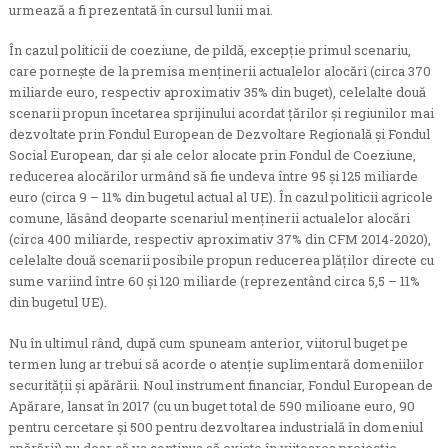
urmează a fi prezentată în cursul lunii mai.
În cazul politicii de coeziune, de pildă, excepție primul scenariu,
care pornește de la premisa menținerii actualelor alocări (circa 370
miliarde euro, respectiv aproximativ 35% din buget), celelalte două
scenarii propun încetarea sprijinului acordat țărilor și regiunilor mai
dezvoltate prin Fondul European de Dezvoltare Regională și Fondul
Social European, dar și ale celor alocate prin Fondul de Coeziune,
reducerea alocărilor urmând să fie undeva între 95 și 125 miliarde
euro (circa 9 – 11% din bugetul actual al UE). În cazul politicii agricole
comune, lăsând deoparte scenariul menținerii actualelor alocări
(circa 400 miliarde, respectiv aproximativ 37% din CFM 2014-2020),
celelalte două scenarii posibile propun reducerea plăților directe cu
sume variind între 60 și 120 miliarde (reprezentând circa 5,5 – 11%
din bugetul UE).
Nu în ultimul rând, după cum spuneam anterior, viitorul buget pe
termen lung ar trebui să acorde o atenție suplimentară domeniilor
securității și apărării. Noul instrument financiar, Fondul European de
Apărare, lansat în 2017 (cu un buget total de 590 milioane euro, 90
pentru cercetare și 500 pentru dezvoltarea industrială în domeniul
apărării) nu doar că va continua să existe în viitoarea proiecție