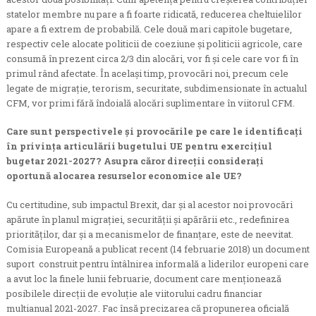
statelor membre nu pare a fi foarte ridicată, reducerea cheltuielilor
apare a fi extrem de probabilă. Cele două mari capitole bugetare,
respectiv cele alocate politicii de coeziune și politicii agricole, care
consumă în prezent circa 2/3 din alocări, vor fi și cele care vor fi în
primul rând afectate. În același timp, provocări noi, precum cele
legate de migrație, terorism, securitate, subdimensionate în actualul
CFM, vor primi fără îndoială alocări suplimentare în viitorul CFM.
Care sunt perspectivele și provocările pe care le identificați
în privința articulării bugetului UE pentru exercițiul
bugetar 2021-2027? Asupra căror direcții considerați
oportună alocarea resurselor economice ale UE?
Cu certitudine, sub impactul Brexit, dar și al acestor noi provocări
apărute în planul migrației, securității și apărării etc., redefinirea
priorităților, dar și a mecanismelor de finanțare, este de neevitat.
Comisia Europeană a publicat recent (14 februarie 2018) un document
suport construit pentru întâlnirea informală a liderilor europeni care
a avut loc la finele lunii februarie, document care menționează
posibilele direcții de evoluție ale viitorului cadru financiar
multianual 2021-2027. Fac însă precizarea că propunerea oficială