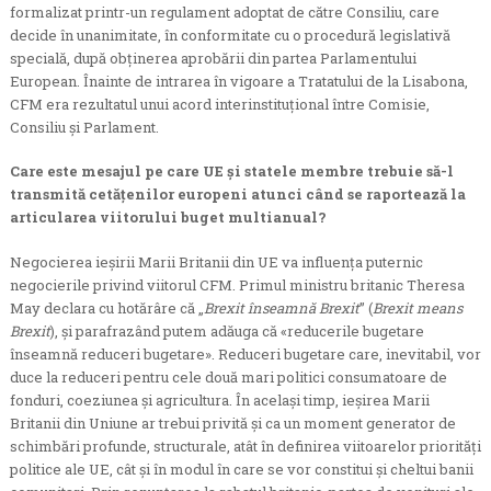
formalizat printr-un regulament adoptat de către Consiliu, care
decide în unanimitate, în conformitate cu o procedură legislativă
specială, după obținerea aprobării din partea Parlamentului
European. Înainte de intrarea în vigoare a Tratatului de la Lisabona,
CFM era rezultatul unui acord interinstituțional între Comisie,
Consiliu și Parlament.
Care este mesajul pe care UE și statele membre trebuie să-l
transmită cetățenilor europeni atunci când se raportează la
articularea viitorului buget multianual?
Negocierea ieșirii Marii Britanii din UE va influența puternic
negocierile privind viitorul CFM. Primul ministru britanic Theresa
May declara cu hotărâre că „
Brexit înseamnă Brexit
” (
Brexit means
Brexit
), și parafrazând putem adăuga că «reducerile bugetare
înseamnă reduceri bugetare». Reduceri bugetare care, inevitabil, vor
duce la reduceri pentru cele două mari politici consumatoare de
fonduri, coeziunea și agricultura. În același timp, ieșirea Marii
Britanii din Uniune ar trebui privită și ca un moment generator de
schimbări profunde, structurale, atât în definirea viitoarelor priorități
politice ale UE, cât și în modul în care se vor constitui și cheltui banii