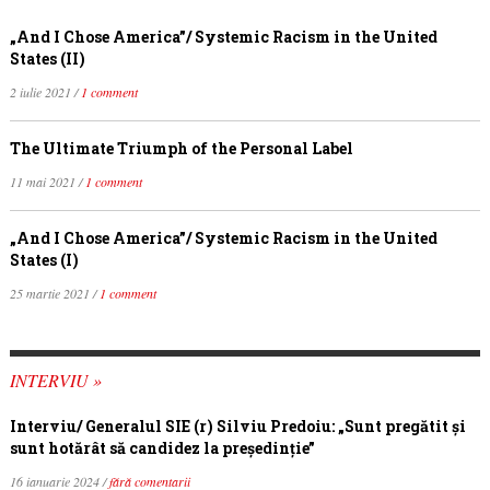
„And I Chose America”/ Systemic Racism in the United
States (II)
2 iulie 2021 /
1 comment
The Ultimate Triumph of the Personal Label
11 mai 2021 /
1 comment
„And I Chose America”/ Systemic Racism in the United
States (I)
25 martie 2021 /
1 comment
INTERVIU »
Interviu/ Generalul SIE (r) Silviu Predoiu: „Sunt pregătit și
sunt hotărât să candidez la președinție”
16 ianuarie 2024 /
fără comentarii