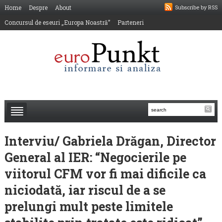
Home
Despre
About
Subscribe by RSS
Concursul de eseuri „Europa Noastră”
Parteneri
Interviu/ Gabriela Drăgan, Director
General al IER: “Negocierile pe
viitorul CFM vor fi mai dificile ca
niciodată, iar riscul de a se
prelungi mult peste limitele