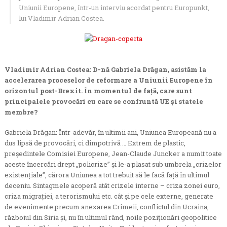
Uniunii Europene, într-un interviu acordat pentru Europunkt,
lui Vladimir Adrian Costea.
Vladimir Adrian Costea: D-nă Gabriela Drăgan, asistăm la
accelerarea proceselor de reformare a Uniunii Europene în
orizontul post-Brexit. În momentul de față, care sunt
principalele provocări cu care se confruntă UE și statele
membre?
Gabriela Drăgan: Într-adevăr, în ultimii ani, Uniunea Europeană nu a
dus lipsă de provocări, ci dimpotrivă … Extrem de plastic,
președintele Comisiei Europene, Jean-Claude Juncker a numit toate
aceste încercări drept „policrize” și le-a plasat sub umbrela „crizelor
existențiale”, cărora Uniunea a tot trebuit să le facă față în ultimul
deceniu. Sintagmele acoperă atât crizele interne – criza zonei euro,
criza migrației, a terorismului etc. cât și pe cele externe, generate
de evenimente precum anexarea Crimeii, conflictul din Ucraina,
războiul din Siria și, nu în ultimul rând, noile poziționări geopolitice