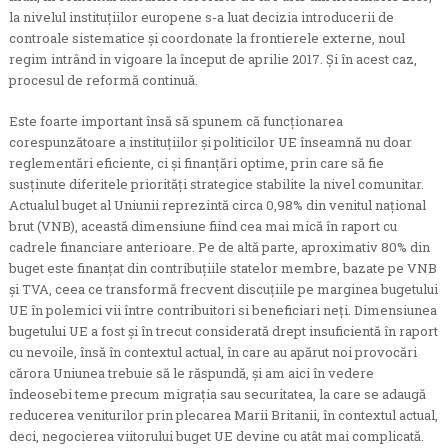
la nivelul instituțiilor europene s-a luat decizia introducerii de
controale sistematice și coordonate la frontierele externe, noul
regim intrând in vigoare la început de aprilie 2017. Și în acest caz,
procesul de reformă continuă.
Este foarte important însă să spunem că funcționarea
corespunzătoare a instituțiilor și politicilor UE înseamnă nu doar
reglementări eficiente, ci și finanțări optime, prin care să fie
susținute diferitele priorități strategice stabilite la nivel comunitar.
Actualul buget al Uniunii reprezintă circa 0,98% din venitul național
brut (VNB), această dimensiune fiind cea mai mică în raport cu
cadrele financiare anterioare. Pe de altă parte, aproximativ 80% din
buget este finanțat din contribuțiile statelor membre, bazate pe VNB
și TVA, ceea ce transformă frecvent discuțiile pe marginea bugetului
UE în polemici vii între contribuitori si beneficiari neți. Dimensiunea
bugetului UE a fost și în trecut considerată drept insuficientă în raport
cu nevoile, însă în contextul actual, în care au apărut noi provocări
cărora Uniunea trebuie să le răspundă, și am aici în vedere
îndeosebi teme precum migrația sau securitatea, la care se adaugă
reducerea veniturilor prin plecarea Marii Britanii, în contextul actual,
deci, negocierea viitorului buget UE devine cu atât mai complicată.