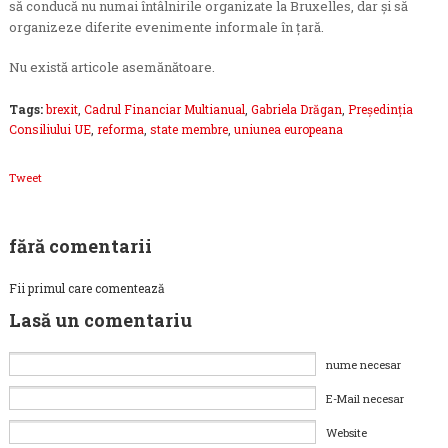
să conducă nu numai întâlnirile organizate la Bruxelles, dar și să
organizeze diferite evenimente informale în țară.
Nu există articole asemănătoare.
Tags:
brexit
,
Cadrul Financiar Multianual
,
Gabriela Drăgan
,
Președinția
Consiliului UE
,
reforma
,
state membre
,
uniunea europeana
Tweet
fără comentarii
Fii primul care comentează
Lasă un comentariu
nume necesar
E-Mail necesar
Website