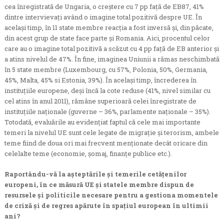
cea înregistrată de Ungaria, o creștere cu 7 pp față de EB87, 41%
dintre intervievați având o imagine total pozitivă despre UE. În
același timp, în 11 state membre reacția a fost inversă și, din păcate,
din acest grup de state face parte și Romania. Aici, procentul celor
care au o imagine total pozitivă a scăzut cu 4 pp față de EB anterior și
a atins nivelul de 47%. În fine, imaginea Uniunii a rămas neschimbată
în 5 state membre (Luxembourg, cu 57%, Polonia, 50%, Germania,
45%, Malta, 45% si Estonia, 39%). În același timp, încrederea în
instituțiile europene, deși încă la cote reduse (41%, nivel similar cu
cel atins în anul 2011), rămâne superioară celei înregistrate de
instituțiile naționale (guverne – 36%, parlamente naționale – 35%).
Totodată, evaluările au evidențiat faptul că cele mai importante
temeri la nivelul UE sunt cele legate de migrație și terorism, ambele
teme fiind de doua ori mai frecvent menționate decât oricare din
celelalte teme (economie, șomaj, finanțe publice etc.).
Raportându-vă la așteptările și temerile cetățenilor
europeni, în ce măsură UE și statele membre dispun de
resursele și politicile necesare pentru a gestiona momentele
de criză și de regres apărute în spațiul european în ultimii
ani?