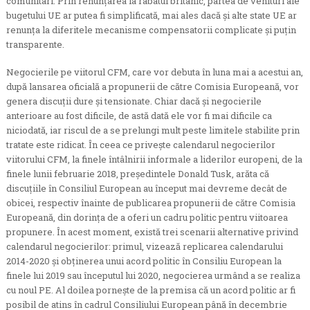
comunitari. Prin renunțarea la rabatul britanic, partea de venituri ale
bugetului UE ar putea fi simplificată, mai ales dacă și alte state UE ar
renunța la diferitele mecanisme compensatorii complicate și puțin
transparente.
Negocierile pe viitorul CFM, care vor debuta în luna mai a acestui an,
după lansarea oficială a propunerii de către Comisia Europeană, vor
genera discuții dure și tensionate. Chiar dacă și negocierile
anterioare au fost dificile, de astă dată ele vor fi mai dificile ca
niciodată, iar riscul de a se prelungi mult peste limitele stabilite prin
tratate este ridicat. În ceea ce privește calendarul negocierilor
viitorului CFM, la finele întâlnirii informale a liderilor europeni, de la
finele lunii februarie 2018, președintele Donald Tusk, arăta că
discuțiile în Consiliul European au început mai devreme decât de
obicei, respectiv înainte de publicarea propunerii de către Comisia
Europeană, din dorința de a oferi un cadru politic pentru viitoarea
propunere. În acest moment, există trei scenarii alternative privind
calendarul negocierilor: primul, vizează replicarea calendarului
2014-2020 și obținerea unui acord politic în Consiliu European la
finele lui 2019 sau începutul lui 2020, negocierea urmând a se realiza
cu noul PE. Al doilea pornește de la premisa că un acord politic ar fi
posibil de atins în cadrul Consiliului European până în decembrie