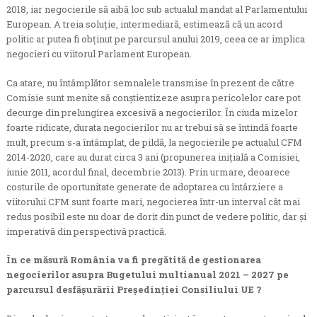
2018, iar negocierile să aibă loc sub actualul mandat al Parlamentului
European. A treia soluție, intermediară, estimează că un acord
politic ar putea fi obținut pe parcursul anului 2019, ceea ce ar implica
negocieri cu viitorul Parlament European.
Ca atare, nu întâmplător semnalele transmise în prezent de către
Comisie sunt menite să conștientizeze asupra pericolelor care pot
decurge din prelungirea excesivă a negocierilor. În ciuda mizelor
foarte ridicate, durata negocierilor nu ar trebui să se întindă foarte
mult, precum s-a întâmplat, de pildă, la negocierile pe actualul CFM
2014-2020, care au durat circa 3 ani (propunerea inițială a Comisiei,
iunie 2011, acordul final, decembrie 2013). Prin urmare, deoarece
costurile de oportunitate generate de adoptarea cu întârziere a
viitorului CFM sunt foarte mari, negocierea într-un interval cât mai
redus posibil este nu doar de dorit din punct de vedere politic, dar și
imperativă din perspectivă practică.
În ce măsură România va fi pregătită de gestionarea
negocierilor asupra Bugetului multianual 2021 – 2027 pe
parcursul desfășurării Președinției Consiliului UE ?