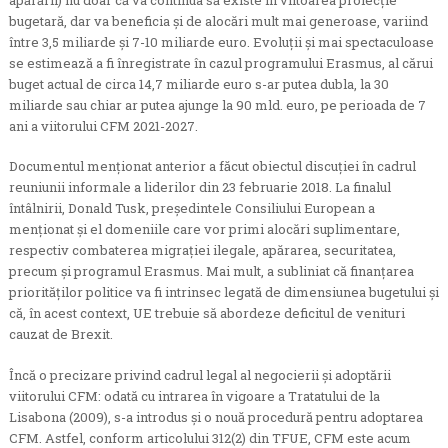
bugetară, dar va beneficia și de alocări mult mai generoase, variind
între 3,5 miliarde și 7-10 miliarde euro. Evoluții și mai spectaculoase
se estimează a fi înregistrate în cazul programului Erasmus, al cărui
buget actual de circa 14,7 miliarde euro s-ar putea dubla, la 30
miliarde sau chiar ar putea ajunge la 90 mld. euro, pe perioada de 7
ani a viitorului CFM 2021-2027.
Documentul menționat anterior a făcut obiectul discuției în cadrul
reuniunii informale a liderilor din 23 februarie 2018. La finalul
întâlnirii, Donald Tusk, președintele Consiliului European a
menționat și el domeniile care vor primi alocări suplimentare,
respectiv combaterea migrației ilegale, apărarea, securitatea,
precum și programul Erasmus. Mai mult, a subliniat că finanțarea
priorităților politice va fi intrinsec legată de dimensiunea bugetului și
că, în acest context, UE trebuie să abordeze deficitul de venituri
cauzat de Brexit.
Încă o precizare privind cadrul legal al negocierii și adoptării
viitorului CFM: odată cu intrarea în vigoare a Tratatului de la
Lisabona (2009), s-a introdus și o nouă procedură pentru adoptarea
CFM. Astfel, conform articolului 312(2) din TFUE, CFM este acum