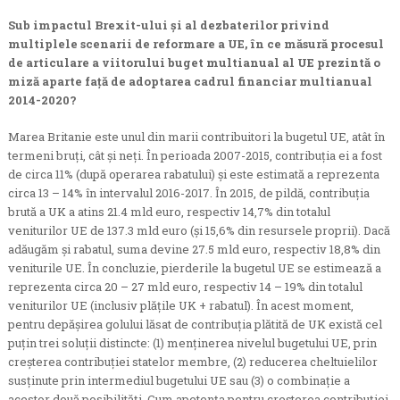
Sub impactul Brexit-ului și al dezbaterilor privind
multiplele scenarii de reformare a UE, în ce măsură procesul
de articulare a viitorului buget multianual al UE prezintă o
miză aparte față de adoptarea cadrul financiar multianual
2014-2020?
Marea Britanie este unul din marii contribuitori la bugetul UE, atât în
termeni bruți, cât și neți. În perioada 2007-2015, contribuția ei a fost
de circa 11% (după operarea rabatului) și este estimată a reprezenta
circa 13 – 14% în intervalul 2016-2017. În 2015, de pildă, contribuția
brută a UK a atins 21.4 mld euro, respectiv 14,7% din totalul
veniturilor UE de 137.3 mld euro (și 15,6% din resursele proprii). Dacă
adăugăm și rabatul, suma devine 27.5 mld euro, respectiv 18,8% din
veniturile UE. În concluzie, pierderile la bugetul UE se estimează a
reprezenta circa 20 – 27 mld euro, respectiv 14 – 19% din totalul
veniturilor UE (inclusiv plățile UK + rabatul). În acest moment,
pentru depășirea golului lăsat de contribuția plătită de UK există cel
puțin trei soluții distincte: (1) menținerea nivelul bugetului UE, prin
creșterea contribuției statelor membre, (2) reducerea cheltuielilor
susținute prin intermediul bugetului UE sau (3) o combinație a
acestor două posibilități. Cum apetența pentru creșterea contribuției