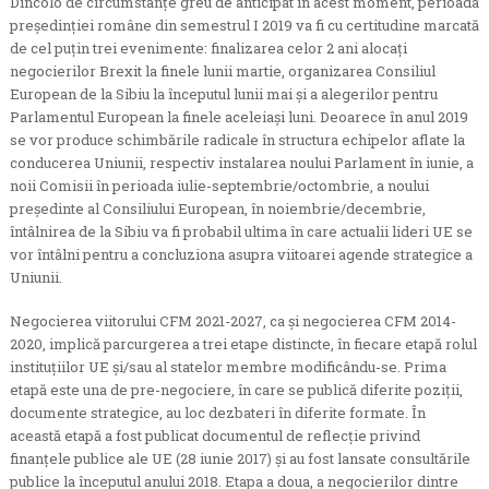
Dincolo de circumstanțe greu de anticipat în acest moment, perioada
președinției române din semestrul I 2019 va fi cu certitudine marcată
de cel puțin trei evenimente: finalizarea celor 2 ani alocați
negocierilor Brexit la finele lunii martie, organizarea Consiliul
European de la Sibiu la începutul lunii mai și a alegerilor pentru
Parlamentul European la finele aceleiași luni. Deoarece în anul 2019
se vor produce schimbările radicale în structura echipelor aflate la
conducerea Uniunii, respectiv instalarea noului Parlament în iunie, a
noii Comisii în perioada iulie-septembrie/octombrie, a noului
președinte al Consiliului European, în noiembrie/decembrie,
întâlnirea de la Sibiu va fi probabil ultima în care actualii lideri UE se
vor întâlni pentru a concluziona asupra viitoarei agende strategice a
Uniunii.
Negocierea viitorului CFM 2021-2027, ca și negocierea CFM 2014-
2020, implică parcurgerea a trei etape distincte, în fiecare etapă rolul
instituțiilor UE și/sau al statelor membre modificându-se. Prima
etapă este una de pre-negociere, în care se publică diferite poziții,
documente strategice, au loc dezbateri în diferite formate. În
această etapă a fost publicat documentul de reflecție privind
finanțele publice ale UE (28 iunie 2017) și au fost lansate consultările
publice la începutul anului 2018. Etapa a doua, a negocierilor dintre