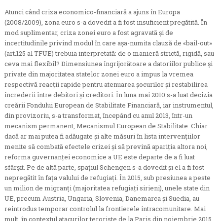
Atunci când criza economico-financiară a ajuns în Europa
(2008/2009), zona euro s-a dovedit a fi fost insuficient pregătită. În
mod suplimentar, criza zonei euro a fost agravată și de
incertitudinile privind modul în care așa-numita clauză de «bail-out»
(art.125 al TFUE) trebuia interpretată: de o manieră strictă, rigidă, sau
ceva mai flexibil? Dimensiunea îngrijorătoare a datoriilor publice și
private din majoritatea statelor zonei euro a impus la vremea
respectivă reacții rapide pentru atenuarea șocurilor și restabilirea
încrederii între debitori și creditori. În luna mai 2010 s-a luat decizia
creării Fondului European de Stabilitate Financiară, iar instrumentul,
din provizoriu, s-a transformat, începând cu anul 2013, într-un
mecanism permanent, Mecanismul European de Stabilitate. Chiar
dacă ar mai putea fi adăugate și alte măsuri în lista intervențiilor
menite să combată efectele crizei și să prevină apariția altora noi,
reforma guvernanței economice a UE este departe de a fi luat
sfârșit. Pe de altă parte, spațiul Schengen s-a dovedit și el a fi fost
nepregătit în fața valului de refugiați. În 2015, sub presiunea a peste
un milion de migranți (majoritatea refugiați sirieni), unele state din
UE, precum Austria, Ungaria, Slovenia, Danemarca și Suedia, au
reintrodus temporar controlul la frontierele intracomunitare. Mai
mult, în contextul atacurilor teroriste de la Paris din noiembrie 2015,