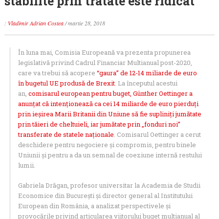
stabilite prin tratate este ridicat”
:
Vladimir Adrian Costea
/
martie 28, 2018
În luna mai, Comisia Europeană va prezenta propunerea
legislativă privind Cadrul Financiar Multianual post-2020,
care va trebui să acopere
“gaura” de 12-14 miliarde de euro
în bugetul UE produsă de Brexit
. La începutul acestui
an,
comisarul european pentru buget, Günther Oettinger a
anunţat că intenţionează ca cei 14 miliarde de euro pierduţi
prin ieşirea Marii Britanii din Uniune să fie supliniţi jumătate
prin tăieri de cheltuieli, iar jumătate prin „fonduri noi”
transferate de statele naţionale
. Comisarul Oettinger a cerut
deschidere pentru negociere şi compromis, pentru binele
Uniunii şi pentru a da un semnal de coeziune internă restului
lumii.
Gabriela Drăgan, profesor universitar la Academia de Studii
Economice din Bucureşti şi director general al Institutului
European din România, a analizat perspectivele şi
provocările privind articularea viitorului buget multianual al