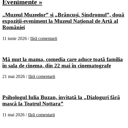
Evenimente »
„Muzeul Muzeelor” și „Brâncuși. Sindromul”, două
expoziții-eveniment la Muzeul Național de Artă al
României
11 iunie 2026 /
fără comentarii
Mă mut la mama, comedia care aduce toată familia
în sala de cinema, din 22 mai în cinematografe
21 mai 2026 /
fără comentarii
Psihologul Iulia Buzan, invitată la „Dialoguri fără
mască la Teatrul Nottara”
11 mai 2026 /
fără comentarii