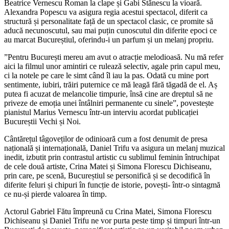
Beatrice Vernescu Roman la clape și Gabi Stănescu la vioară.
Alexandra Popescu va asigura regia acestui spectacol, diferit ca
structură și personalitate față de un spectacol clasic, ce promite să
aducă necunoscutul, sau mai puțin cunoscutul din diferite epoci ce
au marcat Bucureștiul, oferindu-i un parfum și un melanj propriu.
”Pentru București mereu am avut o atracție melodioasă. Nu mă refer
aici la filmul unor amintiri ce rulează selectiv, agale prin capul meu,
ci la notele pe care le simt când îl iau la pas. Odată cu mine port
sentimente, iubiri, trăiri puternice ce mă leagă fără tăgadă de el. Aș
putea fi acuzat de melancolie timpurie, însă cine are dreptul să ne
priveze de emoția unei întâlniri permanente cu sinele”, povestește
pianistul Marius Vernescu într-un interviu acordat publicației
Bucureștii Vechi și Noi.
Cântărețul tâgoveților de odinioară cum a fost denumit de presa
națională și internațională, Daniel Trifu va asigura un melanj muzical
inedit, izbutit prin contrastul artistic cu sublimul feminin întruchipat
de cele două artiste, Crina Matei și Simona Florescu Dichiseanu,
prin care, pe scenă, Bucureștiul se personifică și se decodifică în
diferite feluri și chipuri în funcție de istorie, povești- într-o sintagmă
ce nu-și pierde valoarea în timp.
Actorul Gabriel Fătu împreună cu Crina Matei, Simona Florescu
Dichiseanu și Daniel Trifu ne vor purta peste timp și timpuri într-un