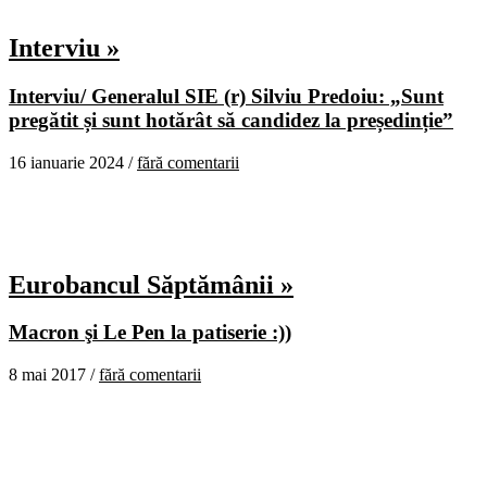
Interviu »
Interviu/ Generalul SIE (r) Silviu Predoiu: „Sunt
pregătit și sunt hotărât să candidez la președinție”
16 ianuarie 2024 /
fără comentarii
Eurobancul Săptămânii »
Macron şi Le Pen la patiserie :))
8 mai 2017 /
fără comentarii