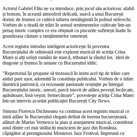
Actorul Gabriel Fătu ne va introduce, prin jocul său actoricesc afabil
și bonom, în această atmosferă delicată, suavă a unui București
dornic de frumos ce cultivă iubirea nemărginită în polisul străvechi.
Vorbim de o tiradă de trăiri în sensul sentimentelor cultivate într-un
peisaj istoric complex ce era obișnuit cu piscurile sufletești înalte în
grandioasa căutare a simțămintelor omenești.
Acest registru introdus inteligent actoricește în povestea
Bucureștiului de odinioară este explorat muzical de actrița Crina
Matei și alți soliști români de marcă, tributari la rândul lor, ideii de
dragoste și frumos în uniune cu Bucureștiul idilic.
”Repertoriul își propune să trezească în inimi acel tip de trăire care
astăzi pare ușor, adormită în constiința publicului. Vorbim de o trăire
lăuntrică puternică, cu rezonanțe pasionale resimțite pe întregul
Bucureștiului istoric, uneori, parcă istovit de atâtea povești încărcate,
apăsătoare, însă veșnic fermecătoare”, povestește actrița Crina Matei
într-un interviu acordat publicației București City News.
Simona Florescu Dichiseanu va continua acest registru muzical ce
intră adânc în Bucureștiul elegant definit de boema bucureșteană,
alături de Marius Vernescu la pian și aranjament muzical, considerat
unul dintre cei mai străluciți muzicieni de jazz din România,
câştigător al prestigiosului Montreux Jazz Festival, împreună cu