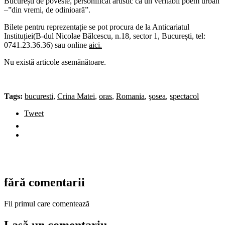
București de poveste, personificat artistic ca un veritabil poem urban
–”din vremi, de odinioară”.
Bilete pentru reprezentație se pot procura de la Anticariatul
Instituției(B-dul Nicolae Bălcescu, n.18, sector 1, București, tel:
0741.23.36.36) sau online
aici.
Nu există articole asemănătoare.
Tags:
bucuresti
,
Crina Matei
,
oras
,
Romania
,
şosea
,
spectacol
Tweet
fără comentarii
Fii primul care comentează
Lasă un comentariu