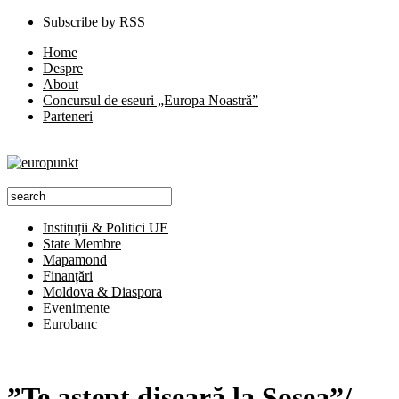
Subscribe by RSS
Home
Despre
About
Concursul de eseuri „Europa Noastră”
Parteneri
Instituții & Politici UE
State Membre
Mapamond
Finanțări
Moldova & Diaspora
Evenimente
Eurobanc
”Te aștept diseară la Șosea”/