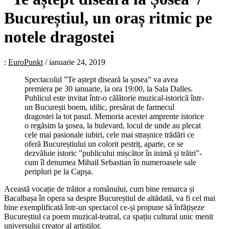
Bucureștiul, un oraș ritmic pe
notele dragostei
:
EuroPunkt
/
ianuarie 24, 2019
Spectacolul ”Te aștept diseară la șosea” va avea
premiera pe 30 ianuarie, la ora 19:00, la Sala Dalles.
Publicul este invitat într-o călătorie muzical-istorică într-
un București boem, idilic, presărat de farmecul
dragostei la tot pasul. Memoria acestei amprente istorice
o regăsim la şosea, la bulevard, locul de unde au plecat
cele mai pasionale iubiri, cele mai strașnice trădări ce
oferă Bucureștiului un colorit pestriț, aparte, ce se
dezvăluie istoric ”publicului mișcător în inimă și trăiri”-
cum îl denumea Mihail Sebastian în numeroasele sale
peripluri pe la Capșa.
Această vocație de trăitor a românului, cum bine remarca și
Bacalbașa în opera sa despre Bucureștiul de altădată, va fi cel mai
bine exemplificată într-un spectacol ce-și propune să înfățișeze
Bucureștiul ca poem muzical-teatral, ca spațiu cultural unic menit
universului creator al artiștilor.