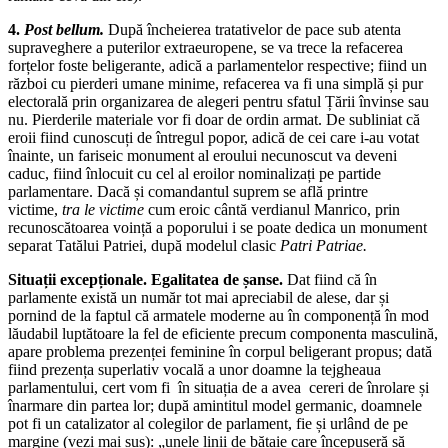
4.
Post bellum.
După încheierea tratativelor de pace sub atenta
supraveghere a puterilor extraeuropene, se va trece la refacerea
forțelor foste beligerante, adică a parlamentelor respective; fiind un
război cu pierderi umane minime, refacerea va fi una simplă și pur
electorală prin organizarea de alegeri pentru sfatul Țării învinse sau
nu. Pierderile materiale vor fi doar de ordin armat. De subliniat că
eroii fiind cunoscuți de întregul popor, adică de cei care i-au votat
înainte, un fariseic monument al eroului necunoscut va deveni
caduc, fiind înlocuit cu cel al eroilor nominalizați pe partide
parlamentare. Dacă și comandantul suprem se află printre
victime,
tra le victime
cum eroic cântă verdianul Manrico, prin
recunoscătoarea voință a poporului i se poate dedica un monument
separat Tatălui Patriei, după modelul clasic
Patri Patriae.
Situații excepționale. Egalitatea de șanse.
Dat fiind că în
parlamente există un număr tot mai apreciabil de alese, dar și
pornind de la faptul că armatele moderne au în componență în mod
lăudabil luptătoare la fel de eficiente precum componenta masculină,
apare problema prezenței feminine în corpul beligerant propus; dată
fiind prezența superlativ vocală a unor doamne la tejgheaua
parlamentului, cert vom fi în situația de a avea cereri de înrolare și
înarmare din partea lor; după amintitul model germanic, doamnele
pot fi un catalizator al colegilor de parlament, fie și urlând de pe
margine (vezi mai sus): „unele linii de bătaie care începuseră să