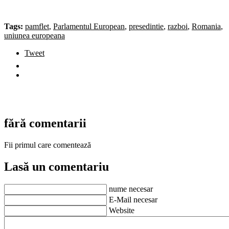
Tags:
pamflet
,
Parlamentul European
,
presedintie
,
razboi
,
Romania
,
uniunea europeana
Tweet
fără comentarii
Fii primul care comentează
Lasă un comentariu
nume necesar
E-Mail necesar
Website