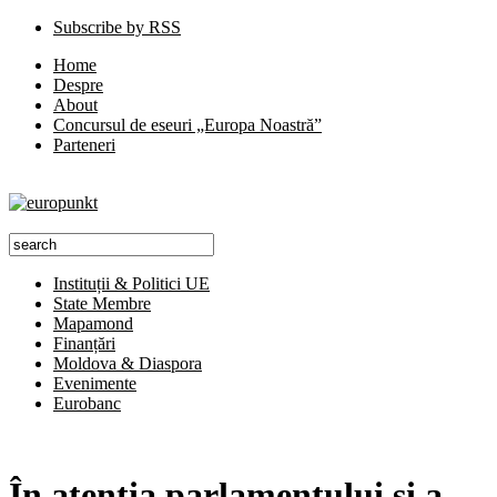
Subscribe by RSS
Home
Despre
About
Concursul de eseuri „Europa Noastră”
Parteneri
Instituții & Politici UE
State Membre
Mapamond
Finanțări
Moldova & Diaspora
Evenimente
Eurobanc
În atenția parlamentului și a