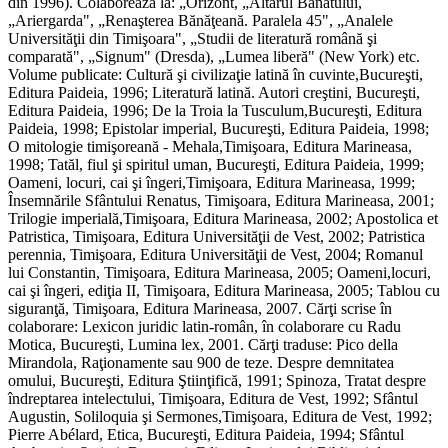
din 1996). Colaborează la: „Orizont, „Altarul Banatului,
„Ariergarda", „Renaşterea Bănăţeană. Paralela 45", „Analele
Universităţii din Timişoara", „Studii de literatură română şi
comparată", „Signum" (Dresda), „Lumea liberă" (New York) etc.
Volume publicate: Cultură şi civilizaţie latină în cuvinte,Bucureşti,
Editura Paideia, 1996; Literatură latină. Autori creştini, Bucureşti,
Editura Paideia, 1996; De la Troia la Tusculum,Bucureşti, Editura
Paideia, 1998; Epistolar imperial, Bucureşti, Editura Paideia, 1998;
O mitologie timişoreană - Mehala,Timişoara, Editura Marineasa,
1998; Tatăl, fiul şi spiritul uman, Bucureşti, Editura Paideia, 1999;
Oameni, locuri, cai şi îngeri,Timişoara, Editura Marineasa, 1999;
Însemnările Sfântului Renatus, Timişoara, Editura Marineasa, 2001;
Trilogie imperială,Timişoara, Editura Marineasa, 2002; Apostolica et
Patristica, Timişoara, Editura Universităţii de Vest, 2002; Patristica
perennia, Timişoara, Editura Universităţii de Vest, 2004; Romanul
lui Constantin, Timişoara, Editura Marineasa, 2005; Oameni,locuri,
cai şi îngeri, ediţia II, Timişoara, Editura Marineasa, 2005; Tablou cu
siguranţă, Timişoara, Editura Marineasa, 2007. Cărţi scrise în
colaborare: Lexicon juridic latin-român, în colaborare cu Radu
Motica, Bucureşti, Lumina lex, 2001. Cărţi traduse: Pico della
Mirandola, Raţionamente sau 900 de teze. Despre demnitatea
omului, Bucureşti, Editura Ştiinţifică, 1991; Spinoza, Tratat despre
îndreptarea intelectului, Timişoara, Editura de Vest, 1992; Sfântul
Augustin, Soliloquia şi Sermones,Timişoara, Editura de Vest, 1992;
Pierre Abélard, Etica, Bucureşti, Editura Paideia, 1994; Sfântul