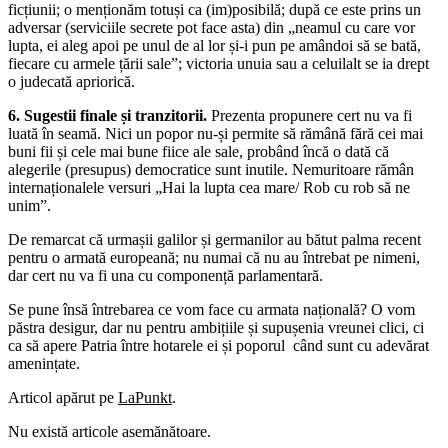
ficțiunii; o menționăm totuși ca (im)posibilă; după ce este prins un
adversar (serviciile secrete pot face asta) din „neamul cu care vor
lupta, ei aleg apoi pe unul de al lor și-i pun pe amândoi să se bată,
fiecare cu armele țării sale”; victoria unuia sau a celuilalt se ia drept
o judecată apriorică.
6. Sugestii finale și tranzitorii.
Prezenta propunere cert nu va fi
luată în seamă. Nici un popor nu-și permite să rămână fără cei mai
buni fii și cele mai bune fiice ale sale, probând încă o dată că
alegerile (presupus) democratice sunt inutile. Nemuritoare rămân
internaționalele versuri „Hai la lupta cea mare/ Rob cu rob să ne
unim”.
De remarcat că urmașii galilor și germanilor au bătut palma recent
pentru o armată europeană; nu numai că nu au întrebat pe nimeni,
dar cert nu va fi una cu componență parlamentară.
Se pune însă întrebarea ce vom face cu armata națională? O vom
păstra desigur, dar nu pentru ambițiile și supușenia vreunei clici, ci
ca să apere Patria între hotarele ei și poporul când sunt cu adevărat
amenințate.
Articol apărut pe
LaPunkt
.
Nu există articole asemănătoare.