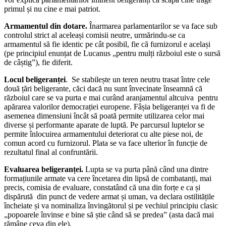
primul și nu cine e mai patriot.
Armamentul din dotare.
Înarmarea parlamentarilor se va face sub
controlul strict al aceleași comisii neutre, urmărindu-se ca
armamentul să fie identic pe cât posibil, fie că furnizorul e același
(pe principiul enunțat de Lucanus „pentru mulți războiul este o sursă
de câștig”), fie diferit.
Locul beligeranței
. Se stabilește un teren neutru trasat între cele
două țări beligerante, căci dacă nu sunt învecinate înseamnă că
războiul care se va purta e mai curând aranjamentul altcuiva pentru
apărarea valorilor democrației europene. Fâșia beligeranței va fi de
asemenea dimensiuni încât să poată permite utilizarea celor mai
diverse și performante aparate de luptă. Pe parcursul luptelor se
permite înlocuirea armamentului deteriorat cu alte piese noi, de
comun acord cu furnizorul. Plata se va face ulterior în funcție de
rezultatul final al confruntării.
Evaluarea beligeranței.
Lupta se va purta până când una dintre
formațiunile armate va cere încetarea din lipsă de combatanți, mai
precis, comisia de evaluare, constatând că una din forțe e ca și
dispărută din punct de vedere armat și uman, va declara ostilitățile
încheiate și va nominaliza învingătorul și pe vechiul principiu clasic
„popoarele învinse e bine să știe când să se predea” (asta dacă mai
rămâne ceva din ele).