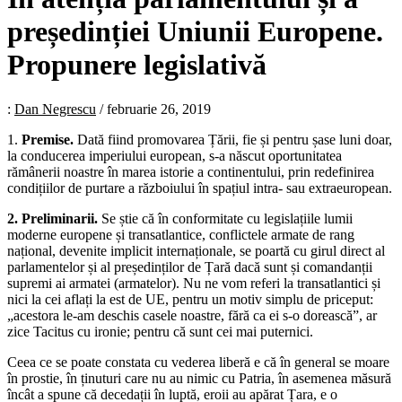
președinției Uniunii Europene.
Propunere legislativă
:
Dan Negrescu
/
februarie 26, 2019
1.
Premise.
Dată fiind promovarea Țării, fie și pentru șase luni doar,
la conducerea imperiului european, s-a născut oportunitatea
rămânerii noastre în marea istorie a continentului, prin redefinirea
condițiilor de purtare a războiului în spațiul intra- sau extraeuropean.
2. Preliminarii.
Se știe că în conformitate cu legislațiile lumii
moderne europene și transatlantice, conflictele armate de rang
național, devenite implicit internaționale, se poartă cu girul direct al
parlamentelor și al președinților de Țară dacă sunt și comandanții
supremi ai armatei (armatelor). Nu ne vom referi la transatlantici și
nici la cei aflați la est de UE, pentru un motiv simplu de priceput:
„acestora le-am deschis casele noastre, fără ca ei s-o dorească”, ar
zice Tacitus cu ironie; pentru că sunt cei mai puternici.
Ceea ce se poate constata cu vederea liberă e că în general se moare
în prostie, în ținuturi care nu au nimic cu Patria, în asemenea măsură
încât a spune că decedații în luptă, eroii au apărat Țara, e o