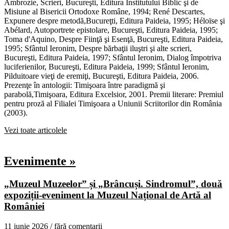
Ambrozie, Scrieri, Bucureşti, Editura Institutului Biblic şi de
Misiune al Bisericii Ortodoxe Române, 1994; René Descartes,
Expunere despre metodă,Bucureţti, Editura Paideia, 1995; Héloïse şi
Abélard, Autoportrete epistolare, Bucureşti, Editura Paideia, 1995;
Toma d'Aquino, Despre Fiinţă şi Esenţă, Bucureşti, Editura Paideia,
1995; Sfântul Ieronim, Despre bărbaţii iluştri şi alte scrieri,
Bucureşti, Editura Paideia, 1997; Sfântul Ieronim, Dialog împotriva
luciferienilor, Bucureşti, Editura Paideia, 1999; Sfântul Ieronim,
Pilduitoare vieţi de eremiţi, Bucureşti, Editura Paideia, 2006.
Prezenţe în antologii: Timişoara între paradigmă şi
parabolă,Timişoara, Editura Excelsior, 2001. Premii literare: Premiul
pentru proză al Filialei Timişoara a Uniunii Scriitorilor din România
(2003).
Vezi toate articolele
Evenimente »
„Muzeul Muzeelor” și „Brâncuși. Sindromul”, două
expoziții-eveniment la Muzeul Național de Artă al
României
11 iunie 2026 /
fără comentarii