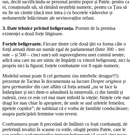
sus, decât sacrificându-se personal pentru popor și Patrie, pentru ca
ei, conaționalii săi, să rămână neștirbiți numeric, pentru ca Țara să
nu fie un cimitir (dacă mor intra-) cu bocetele văduvelor și
nedumeririle înlăcrimate ale nevinovaților orfani.
3. Date tehnice privind beligeranța.
Pornim de la premisa
existenței a două forțe litigioase.
Forțele beligerante.
Fiecare dintre cele două țări va forma câte o
forță armată dintr-un număr egal de parlamentari (între 300 – trei
sute – și 500 – cinci sute) sub supravegherea unei comisii neutre,
adică una care nu are nimic de împărțit cu viitorii beligeranți, nici la
propriu nici la figurat; forțele combatante vor fi egale numeric.
Modelul urmat poate fi cel germanic (nu interbelic desigur!!!)
prezentat de Tacitus în documentata sa lucrare
Despre originea și
țara germanilor
din care aflăm că forța armată „nu se face la
întâmplare și nici dintr-o adunătură la nimereală, ci din familii și
rudenii, ceea ce este cel mai mare imbold la vitejie: ființele cele mai
dragi lor stau chiar în apropiere, de unde se aud urletele femeilor,
țipetele copiilor”; de subliniat că e vorba de familiile conducătoare;
asupra participării feminine vom reveni.
Confruntarea poate fi precedată de întâlniri cu foști combatanți, de
preferință invalizi în scaune cu rotile, ologiți pentru Patrie, care le
vor explica parlamentarilor iminent beligeranți că scapă cine trage