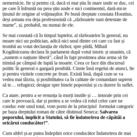
nemernicie, fie și pentru că, dacă ei mai știu în mare unde se duc, cei
pe care îi înfruntă nu prea știu unde e nici continentul, dară-mi-te
ținutul de origine al vrăjmașilor. Pe bună dreptate constata Horatius,
deși armata era deja profesionistă că „războaiele sunt detestate de
mame”, și, probabil, nu numai de ele.
Se mai constată că în timpul luptelor, al războaielor în general, nu
moare nici un politician, adică nici unul dintre cei care cu fast și
trombă au votat declarația de război; spre pildă, Mihail
Kogălniceanu declara în parlament după votul istoric și unanim, că
„suntem o națiune liberă”, când în fapt prostimea abia urma să fie
trimisă pe câmpul de luptă la moarte. Ceea ce face din discursul
politic în general o gargară penibilă. Cinste însă regelui de atunci, fie
și pentru vizitele concrete pe front. Există însă, după cum se va
vedea mai târziu, și posibilitatea ca în calitate de comandant suprem
să te… refugiezi; desigur spre binele poporului și cu durere în suflet.
Ca atare, pentru a se renunța la morți inutile și … imorale prin cei
care le provoacă, dar și pentru a se vedea că rolul celor care ne
conduc este unul total, vom porni de la principiul formulat categoric
pe baza dreptului roman de către distinsul Seneca:
Salvarea
poporului, implicit a Statului, să fie îndatorirea de căpătâi a
oricărui conducător!”
.
Cum altfel și-ar putea îndeplini orice conducător îndatorirea de mai