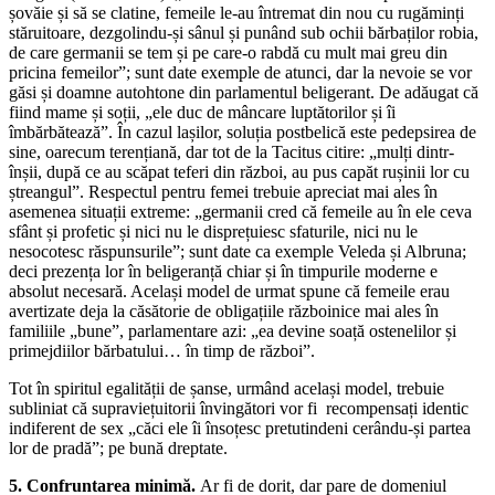
șovăie și să se clatine, femeile le-au întremat din nou cu rugăminți
stăruitoare, dezgolindu-și sânul și punând sub ochii bărbaților robia,
de care germanii se tem și pe care-o rabdă cu mult mai greu din
pricina femeilor”; sunt date exemple de atunci, dar la nevoie se vor
găsi și doamne autohtone din parlamentul beligerant. De adăugat că
fiind mame și soții, „ele duc de mâncare luptătorilor și îi
îmbărbătează”. În cazul lașilor, soluția postbelică este pedepsirea de
sine, oarecum terențiană, dar tot de la Tacitus citire: „mulți dintr-
înșii, după ce au scăpat teferi din război, au pus capăt rușinii lor cu
ștreangul”. Respectul pentru femei trebuie apreciat mai ales în
asemenea situații extreme: „germanii cred că femeile au în ele ceva
sfânt și profetic și nici nu le disprețuiesc sfaturile, nici nu le
nesocotesc răspunsurile”; sunt date ca exemple Veleda și Albruna;
deci prezența lor în beligeranță chiar și în timpurile moderne e
absolut necesară. Același model de urmat spune că femeile erau
avertizate deja la căsătorie de obligațiile războinice mai ales în
familiile „bune”, parlamentare azi: „ea devine soață ostenelilor și
primejdiilor bărbatului… în timp de război”.
Tot în spiritul egalității de șanse, urmând același model, trebuie
subliniat că supraviețuitorii învingători vor fi recompensați identic
indiferent de sex „căci ele îi însoțesc pretutindeni cerându-și partea
lor de pradă”; pe bună dreptate.
5. Confruntarea minimă.
Ar fi de dorit, dar pare de domeniul