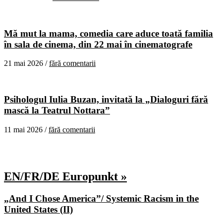
Mă mut la mama, comedia care aduce toată familia
în sala de cinema, din 22 mai în cinematografe
21 mai 2026 /
fără comentarii
Psihologul Iulia Buzan, invitată la „Dialoguri fără
mască la Teatrul Nottara”
11 mai 2026 /
fără comentarii
EN/FR/DE Europunkt »
„And I Chose America”/ Systemic Racism in the
United States (II)