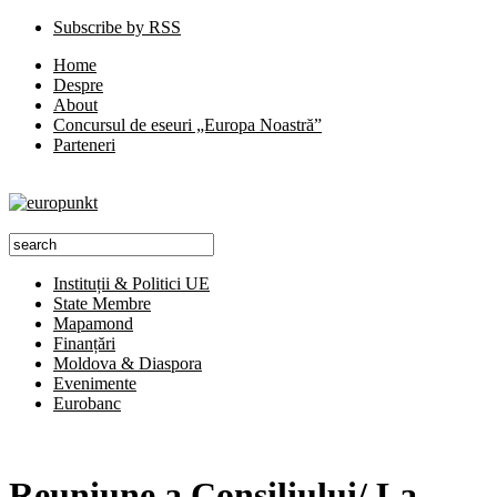
Subscribe by RSS
Home
Despre
About
Concursul de eseuri „Europa Noastră”
Parteneri
Instituții & Politici UE
State Membre
Mapamond
Finanțări
Moldova & Diaspora
Evenimente
Eurobanc
Reuniune a Consiliului/ La