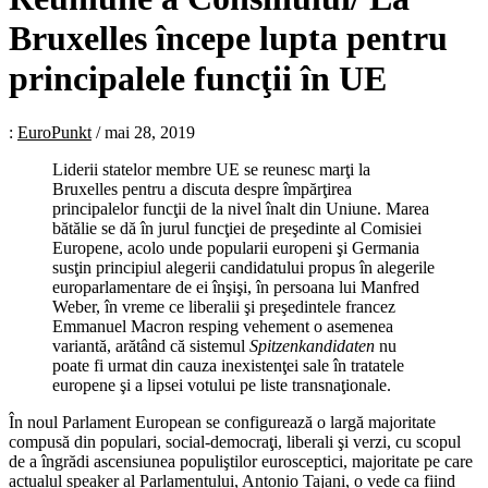
Bruxelles începe lupta pentru
principalele funcţii în UE
:
EuroPunkt
/
mai 28, 2019
Liderii statelor membre UE se reunesc marţi la
Bruxelles pentru a discuta despre împărţirea
principalelor funcţii de la nivel înalt din Uniune. Marea
bătălie se dă în jurul funcţiei de preşedinte al Comisiei
Europene, acolo unde popularii europeni şi Germania
susţin principiul alegerii candidatului propus în alegerile
europarlamentare de ei înşişi, în persoana lui Manfred
Weber, în vreme ce liberalii şi preşedintele francez
Emmanuel Macron resping vehement o asemenea
variantă, arătând că sistemul
Spitzenkandidaten
nu
poate fi urmat din cauza inexistenţei sale în tratatele
europene şi a lipsei votului pe liste transnaţionale.
În noul Parlament European se configurează o largă majoritate
compusă din populari, social-democraţi, liberali şi verzi, cu scopul
de a îngrădi ascensiunea populiştilor eurosceptici, majoritate pe care
actualul speaker al Parlamentului, Antonio Tajani, o vede ca fiind