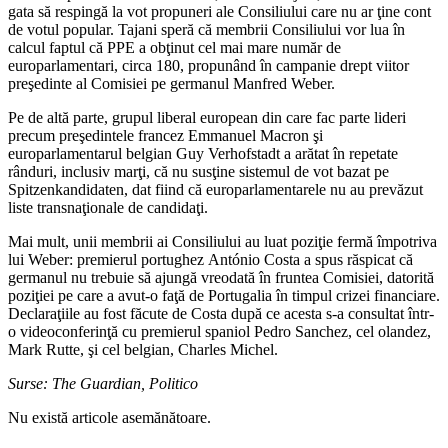
gata să respingă la vot propuneri ale Consiliului care nu ar ţine cont
de votul popular. Tajani speră că membrii Consiliului vor lua în
calcul faptul că PPE a obţinut cel mai mare număr de
europarlamentari, circa 180, propunând în campanie drept viitor
preşedinte al Comisiei pe germanul Manfred Weber.
Pe de altă parte, grupul liberal european din care fac parte lideri
precum preşedintele francez Emmanuel Macron şi
europarlamentarul belgian Guy Verhofstadt a arătat în repetate
rânduri, inclusiv marţi, că nu susţine sistemul de vot bazat pe
Spitzenkandidaten, dat fiind că europarlamentarele nu au prevăzut
liste transnaţionale de candidaţi.
Mai mult, unii membrii ai Consiliului au luat poziţie fermă împotriva
lui Weber: premierul portughez António Costa a spus răspicat că
germanul nu trebuie să ajungă vreodată în fruntea Comisiei, datorită
poziţiei pe care a avut-o faţă de Portugalia în timpul crizei financiare.
Declaraţiile au fost făcute de Costa după ce acesta s-a consultat într-
o videoconferinţă cu premierul spaniol Pedro Sanchez, cel olandez,
Mark Rutte, şi cel belgian, Charles Michel.
Surse:
The Guardian, Politico
Nu există articole asemănătoare.