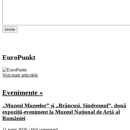
EuroPunkt
Vezi toate articolele
Evenimente »
„Muzeul Muzeelor” și „Brâncuși. Sindromul”, două
expoziții-eveniment la Muzeul Național de Artă al
României
11 iunie 2026 /
fără comentarii