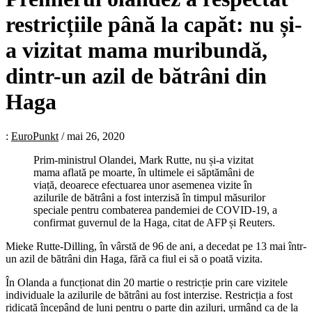
restricțiile până la capăt: nu și-
a vizitat mama muribundă,
dintr-un azil de bătrâni din
Haga
:
EuroPunkt
/
mai 26, 2020
Prim-ministrul Olandei, Mark Rutte, nu și-a vizitat
mama aflată pe moarte, în ultimele ei săptămâni de
viață, deoarece efectuarea unor asemenea vizite în
azilurile de bătrâni a fost interzisă în timpul măsurilor
speciale pentru combaterea pandemiei de COVID-19, a
confirmat guvernul de la Haga, citat de AFP și Reuters.
Mieke Rutte-Dilling, în vârstă de 96 de ani, a decedat pe 13 mai într-
un azil de bătrâni din Haga, fără ca fiul ei să o poată vizita.
În Olanda a funcționat din 20 martie o restricție prin care vizitele
individuale la azilurile de bătrâni au fost interzise. Restricția a fost
ridicată începând de luni pentru o parte din aziluri, urmând ca de la