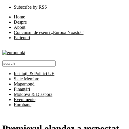
Subscribe by RSS
Home
Despre
About
Concursul de eseuri „Europa Noastră”
Parteneri
Instituții & Politici UE
State Membre
Mapamond
Finanțări
Moldova & Diaspora
Evenimente
Eurobanc
Premierul olandez a respectat