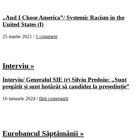
„And I Chose America”/ Systemic Racism in the
United States (I)
25 martie 2021 /
1 comment
Interviu »
Interviu/ Generalul SIE (r) Silviu Predoiu: „Sunt
pregătit și sunt hotărât să candidez la președinție”
16 ianuarie 2024 /
fără comentarii
Eurobancul Săptămânii »