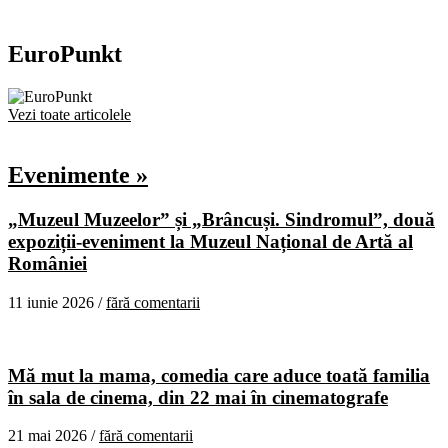
EuroPunkt
Vezi toate articolele
Evenimente »
„Muzeul Muzeelor” și „Brâncuși. Sindromul”, două
expoziții-eveniment la Muzeul Național de Artă al
României
11 iunie 2026 /
fără comentarii
Mă mut la mama, comedia care aduce toată familia
în sala de cinema, din 22 mai în cinematografe
21 mai 2026 /
fără comentarii