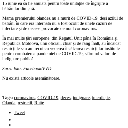
15 iunie ea să fie anulată pentru toate unitățile de îngrijire a
bătrânilor din țară.
Mama premierului olandez nu a murit de COVID-19, deși azilul de
bătrâni în care era internată nu a fost ocolit de unele cazuri de
infectare și de decese provocate de noul coronavirus.
În mai multe țări europene, din Regatul Unit până în România și
Republica Moldova, unii oficiali, chiar și de rang înalt, au încălcat
restricțiile sau au trecut cu vederea încălcarea restricțiilor instituite
pentru combaterea pandemiei de COVID-19, stârnind valuri de
indignare publică.
Sursa foto: Facebook/VVD
Nu există articole asemănătoare.
Tags:
coronavirus
,
COVID-19
,
deces
,
indignare
,
interdicţie
,
Olanda
,
restrictii
,
Rutte
Tweet