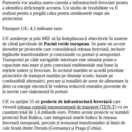
Partenerii vor analiza starea curentă a infrastructurii feroviare pentru
a identifica deficiențele acesteia. Un studiu de fezabilitate va fi
realizat pentru a pregăti calea pentru următoarele etape ale
proiectului.
Finanțare UE: 4,3 milioane euro
UE urmărește și prin MIE să își îndeplinească obiectivele în materie
de climă prevăzute de
Pactul verde
european
. Se pune un accent
deosebit pe proiectele care consolidează rețeaua feroviară, inclusiv
legăturile transfrontaliere și conexiunile cu porturi și aeroporturi.
Transportul pe căile navigabile interioare este stimulat printr-o
capacitate mai mare și prin conexiuni multimodale mai bune la
rețelele rutiere și feroviare. În sectorul maritim se acordă prioritate
proiectelor de transport maritim pe distanțe scurte, bazate pe
combustibili alternativi, precum și instalării de surse de alimentare la
țărm cu energie electrică în vederea reducerii emisiilor provenite de
la navele care staționează în porturi.
UE va sprijini 55 de
proiecte de infrastructură feroviară
care
vizează
rețeaua centrală transeuropeană de transport (TEN-T)
cu un
cuantum total de 1,6 miliarde euro. Printre aceste proiecte se numără
proiectul Rail Baltica, care integrează statele baltice în rețeaua
feroviară europeană, precum și tronsonul transfrontalier al liniei de
cale ferată dintre Dresda (Germania) și Praga (Cehia).