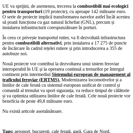
UE va sprijini, de asemenea, trecerea la
combustibili mai ecologici
pentru transporturi
(19 proiecte), cu aproape 142 milioane euro.
O serie de proiecte implică transformarea navelor astfel încât acestea
să poată funcționa cu gaz natural lichefiat (GNL), precum și
instalarea infrastructurii corespunzătoare în porturi.
În ceea ce privește transportul rutier, va fi dezvoltată infrastructura
pentru
combustibili alternativi
, prin instalarea a 17 275 de puncte
de încărcare în cadrul rețelei rutiere și prin introducerea a 355 de
autobuze noi.
Nouă proiecte vor contribui la dezvoltarea unui sistem feroviar
interoperabil în UE și la operarea continuă a trenurilor pe întregul
continent prin intermediul
Sistemului european de management al
traficului feroviar (ERTMS)
.
Modernizarea locomotivelor și a
liniilor de cale ferată cu sistemul european unificat de control și
comandă al trenului va spori siguranța, va reduce timpul de călătorie
și va optimiza utilizarea liniilor de cale ferată. Cele nouă proiecte vor
beneficia de peste 49,8 milioane euro.
Nu există articole asemănătoare.
Tags:
aeroport
,
bucuresti
,
cale ferată
,
gară
,
Gara de Nord
,