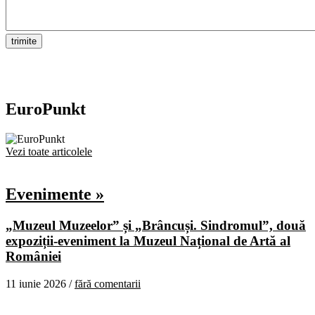
EuroPunkt
Vezi toate articolele
Evenimente »
„Muzeul Muzeelor” și „Brâncuși. Sindromul”, două
expoziții-eveniment la Muzeul Național de Artă al
României
11 iunie 2026 /
fără comentarii