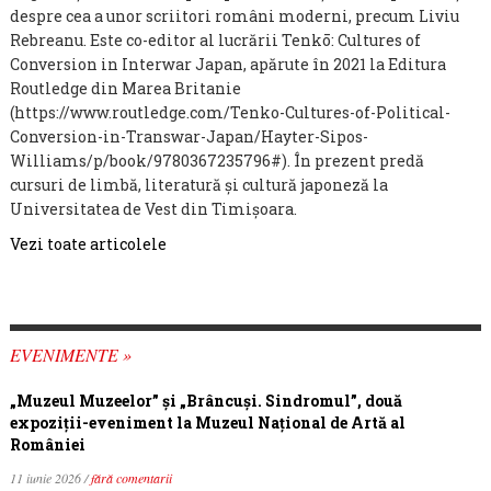
despre cea a unor scriitori români moderni, precum Liviu
Rebreanu. Este co-editor al lucrării Tenkō: Cultures of
Conversion in Interwar Japan, apărute în 2021 la Editura
Routledge din Marea Britanie
(https://www.routledge.com/Tenko-Cultures-of-Political-
Conversion-in-Transwar-Japan/Hayter-Sipos-
Williams/p/book/9780367235796#). În prezent predă
cursuri de limbă, literatură şi cultură japoneză la
Universitatea de Vest din Timişoara.
Vezi toate articolele
EVENIMENTE »
„Muzeul Muzeelor” și „Brâncuși. Sindromul”, două
expoziții-eveniment la Muzeul Național de Artă al
României
11 iunie 2026 /
fără comentarii