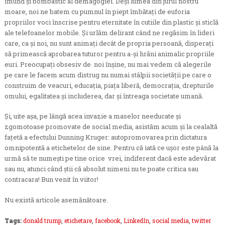
imund şi bombastic al demagogiei. Deşi lumea din jurul nostru
moare, noi ne batem cu pumnul în piept îmbătaţi de euforia
propriilor voci înscrise pentru eternitate în cutiile din plastic şi sticlă
ale telefoanelor mobile. Şi urlăm delirant când ne regăsim în lideri
care, ca şi noi, nu sunt animaţi decât de propria persoană, disperaţi
să primească aprobarea tuturor pentru a-şi hrăni animalic propriile
euri. Preocupaţi obsesiv de noi înşine, nu mai vedem că alegerile
pe care le facem acum distrug nu numai stâlpii societăţii pe care o
construim de veacuri, educaţia, piaţa liberă, democraţia, drepturile
omului, egalitatea şi includerea, dar şi întreaga societate umană.
Şi, uite aşa, pe lângă acea invazie a maselor needucate şi
zgomotoase promovate de social media, asistăm acum şi la cealaltă
faţetă a efectului Dunning Kruger: autopromovarea prin dictatura
omnipotentă a etichetelor de sine. Pentru că iată ce uşor este până la
urmă să te numeşti pe tine orice vrei, indiferent dacă este adevărat
sau nu, atunci când ştii că absolut nimeni nu te poate critica sau
contracara! Bun venit în viitor!
Nu există articole asemănătoare.
Tags:
donald trump
,
etichetare
,
facebook
,
LinkedIn
,
social media
,
twitter