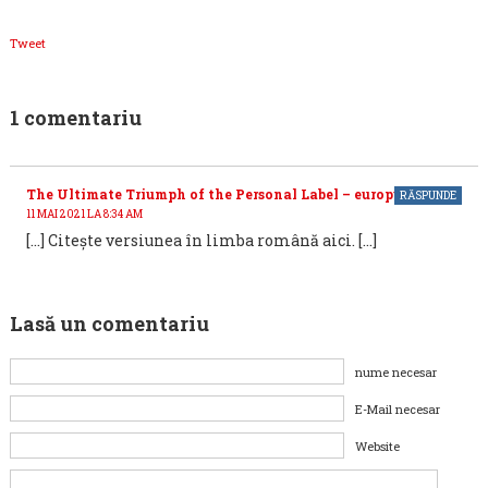
Tweet
1 comentariu
The Ultimate Triumph of the Personal Label – europunkt
RĂSPUNDE
11 MAI 2021 LA 8:34 AM
[…] Citește versiunea în limba română aici. […]
Lasă un comentariu
nume necesar
E-Mail necesar
Website