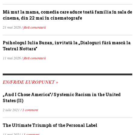
Mă mut la mama, comedia care aduce toată familia în sala de
cinema, din 22 mai în cinematografe
21 mai 2026 /
fără comentarii
Psihologul Iulia Buzan, invitată la „Dialoguri fără mască la
Teatrul Nottara”
11 mai 2026 /
fără comentarii
EN/FR/DE EUROPUNKT »
„And I Chose America”/ Systemic Racism in the United
States (II)
2 iulie 2021 /
1 comment
The Ultimate Triumph of the Personal Label
11 mai 2021 /
1 comment