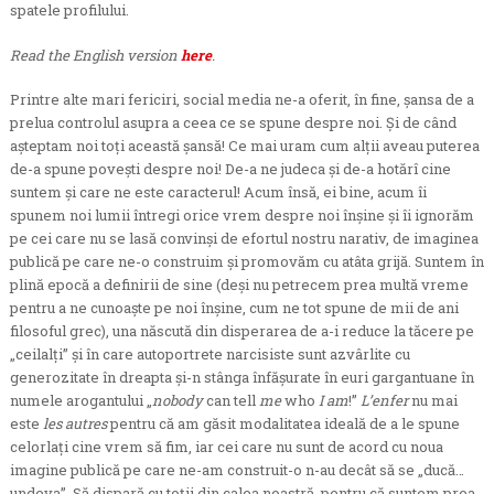
spatele profilului.
Read the English version
here
.
Printre alte mari fericiri, social media ne-a oferit, în fine, şansa de a
prelua controlul asupra a ceea ce se spune despre noi. Şi de când
aşteptam noi toţi această şansă! Ce mai uram cum alţii aveau puterea
de-a spune poveşti despre noi! De-a ne judeca şi de-a hotărî cine
suntem şi care ne este caracterul! Acum însă, ei bine, acum îi
spunem noi lumii întregi orice vrem despre noi înşine şi îi ignorăm
pe cei care nu se lasă convinşi de efortul nostru narativ, de imaginea
publică pe care ne-o construim şi promovăm cu atâta grijă. Suntem în
plină epocă a definirii de sine (deşi nu petrecem prea multă vreme
pentru a ne cunoaşte pe noi înşine, cum ne tot spune de mii de ani
filosoful grec), una născută din disperarea de a-i reduce la tăcere pe
„ceilalţi” şi în care autoportrete narcisiste sunt azvârlite cu
generozitate în dreapta şi-n stânga înfăşurate în euri gargantuane în
numele arogantului „
nobody
can tell
me
who
I am
!”
L’enfer
nu mai
este
les autres
pentru că am găsit modalitatea ideală de a le spune
celorlaţi cine vrem să fim, iar cei care nu sunt de acord cu noua
imagine publică pe care ne-am construit-o n-au decât să se „ducă…
undeva”. Să dispară cu toţii din calea noastră, pentru că suntem prea