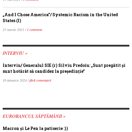
„And I Chose America”/ Systemic Racism in the United
States (I)
25 martie 2021 /
1 comment
INTERVIU »
Interviu/ Generalul SIE (r) Silviu Predoiu: „Sunt pregătit și
sunt hotărât să candidez la președinție”
16 ianuarie 2024 /
fără comentarii
EUROBANCUL SĂPTĂMÂNII »
Macron şi Le Pen la patiserie :))