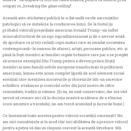
ocupaţi cu „breaking the
glass ceiling
”.
Această auto-etichetare publică le-a dat undă verde narcisiştilor
patologici să se instaleze la conducerea lumii. De la fostul (şi
probabil viitorul) preşedinte american Donald Trump—un suflet
mizerabil torturat de un ego supradimensionat şi de o nevoie acută
de aprobare ca şi toţi ceilalţi copii maturi care au invadat societatea
contemporană—la oameni de afaceri, artişti, persoane publice, etc. şi
până la foşti membri ai familiei regale britanice care par a se pregăti
să urmeze exemplul Dlui Trump pentru a deveni primii (foşti)
membri ai unei familii nobile europene transformaţi în politicieni
americani, lumea este acum complet lipsită de acel element social
esenţial care menţinea moravurile şi obiceiurile într-un oarecare
echilibru: evaluarea şi controlul celor din jurul nostru de către
comunitate, tradiţii şi cutume. (Şi nu, nu sunt conservator, dar mă văd
nevoit să remarc aici că în dorinţa noastră arzătoare de a elimina
orice amintire a trecutului, ne-am trezit aruncând şi lucrurile bune.)
Ce înseamnă toate acestea pentru viitorul societăţii omeneşti? Nu
am nici cunoştinţele şi în mod clar nici abilitatea de a prezice viitorul
pentru a putea să dau un răspuns coerent la această întrebare. Mă