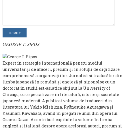
GEORGE T. SIPOS
Expert în strategie internaţională pentru mediul
universitar şi de afaceri, precum şi în soluţii de digitizare
comprehensivă a organizaţiilor. Jurnalist și traducător din
limba japoneză în română şi engleză şi niponolog cu un
doctorat în studii est-asiatice obţinut la University of
Chicago, cu o specializare în literatură, istorie și societate
japoneză modernă. A publicat volume de traduceri din
literatura lui Yukio Mishima, Ryūnosuke Akutagawa şi
Yasunari Kawabata, având în pregătire unul din opera lui
Osamu Dazai. A contribuit capitole la volume în limba
engleză şi italiană despre opera aceloraşi autori, precum şi