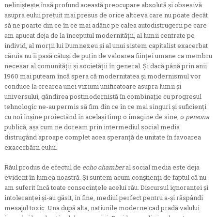
nelinişteşte însă profund această preocupare absolută şi obsesivă
asupra eului preţuit mai presus de orice altceva care nu poate decât
să ne poarte din ce în ce mai adânc pe calea autodistrugerii pe care
am apucat deja de la începutul modernităţii, al lumii centrate pe
individ, al morţii lui Dumnezeu şi al unui sistem capitalist exacerbat
căruia nu îi pasă câtuşi de puţin de valoarea fiinţei umane ca membru
necesar al comunităţii şi societăţii în general. Şi dacă până prin anii
1960 mai puteam încă spera că modernitatea şi modernismul vor
conduce la crearea unei viziuni unificatoare asupra lumii şi
universului, gândirea postmodernistă în combinaţie cu progresul
tehnologic ne-au permis să fim din ce în ce mai singuri şi suficienţi
cu noi înşine proiectând în acelaşi timp o imagine de sine, o
persona
publică, aşa cum ne doream prin intermediul social media
distrugând aproape complet acea speranţă de unitate în favoarea
exacerbării eului.
Răul produs de efectul de
echo chamber
al social media este deja
evident în lumea noastră. Şi suntem acum conştienţi de faptul că nu
am suferit încă toate consecinţele acelui rău. Discursul ignoranţei şi
intoleranţei şi-au găsit, in fine, mediul perfect pentru a-şi răspândi
mesajul toxic. Una după alta, naţiunile moderne cad pradă valului