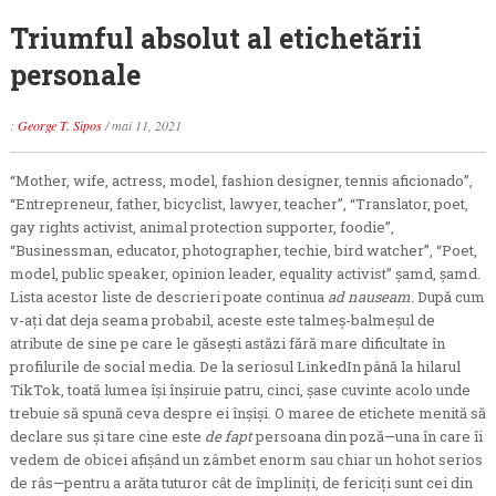
Triumful absolut al etichetării
personale
:
George T. Sipos
/
mai 11, 2021
“Mother, wife, actress, model, fashion designer, tennis aficionado”,
“Entrepreneur, father, bicyclist, lawyer, teacher”, “Translator, poet,
gay rights activist, animal protection supporter, foodie”,
“Businessman, educator, photographer, techie, bird watcher”, “Poet,
model, public speaker, opinion leader, equality activist” şamd, şamd.
Lista acestor liste de descrieri poate continua
ad nauseam.
După cum
v-aţi dat deja seama probabil, aceste este talmeş-balmeşul de
atribute de sine pe care le găseşti astăzi fără mare dificultate în
profilurile de social media. De la seriosul LinkedIn până la hilarul
TikTok, toată lumea îşi înşiruie patru, cinci, şase cuvinte acolo unde
trebuie să spună ceva despre ei înşişi. O maree de etichete menită să
declare sus şi tare cine este
de fapt
persoana din poză—una în care îi
vedem de obicei afişând un zâmbet enorm sau chiar un hohot serios
de râs—pentru a arăta tuturor cât de împliniţi, de fericiţi sunt cei din