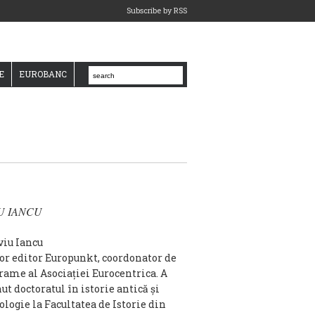
Subscribe by RSS
E
EUROBANC
IU IANCU
or editor Europunkt, coordonator de
rame al Asociaţiei Eurocentrica. A
ut doctoratul în istorie antică şi
ologie la Facultatea de Istorie din