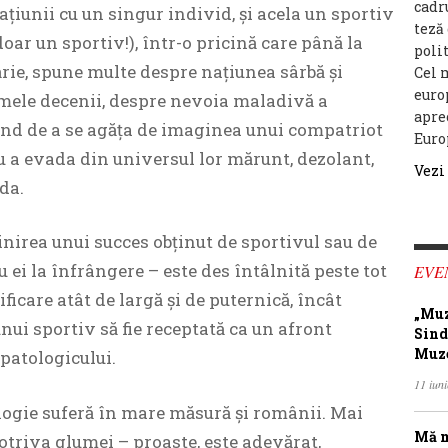
cadr
țiunii cu un singur individ, și acela un sportiv
teză
doar un sportiv!), într-o pricină care până la
poli
rie, spune multe despre națiunea sârbă și
Cel 
euro
imele decenii, despre nevoia maladivă a
apre
ând de a se agăța de imaginea unui compatriot
Euro
u a evada din universul lor mărunt, dezolant,
Vezi
da.
inirea unui succes obținut de sportivul sau de
u ei la înfrângere – este des întâlnită peste tot
EVE
ificare atât de largă și de puternică, încât
„Muz
unui sportiv să fie receptată ca un afront
Sind
Muze
patologicului.
11 iun
logie suferă în mare măsură și românii. Mai
Mă m
otriva glumei – proaste, este adevărat,