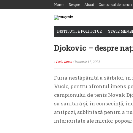
Home
Despre
About
Concursul de eseuri
INSTITUȚII & POLITICI UE
STATE MEMB
Djokovic – despre naț
:
Liviu Iancu
/
ianuarie 17, 2022
Furia nestăpânită a sârbilor, î
Vucic, pentru afrontul imens pe 
campionului de tenis Novak Djo
sa sanitară și, în consecință, în
antipozi, subliniază pentru a n
inferioritate ale micilor popoar