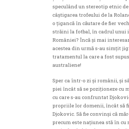
speculând un stereotip etnic de
câștigarea trofeului de la Rola
o țigancă în căutare de fier vec
străini la fotbal, în cadrul unu
României? Încă și mai interesan
acestea din urmă s-au simțit jig
tratamentul la care a fost supu
australiene!
Sper ca într-o zi și românii, și s
piei încât să se poziționeze cu 
cu care s-au confruntat Djokovic
propriile lor domenii, încât să f
Djokovic. Să fie convinși că măr
precum este națiunea stă în cu 