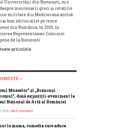
ul Universităţii din Bucureşti, cu o
 despre mercenarii greci și relaţiile
tico-militare din Mediterana antică.
mai bun editorialist pe teme
pene din România, în 2015, în
cierea Reprezentanței Comisiei
pene de la București.
 toate articolele
NIMENTE »
eul Muzeelor” și „Brâncuși.
romul”, două expoziții-eveniment la
ul Național de Artă al României
ie 2026 /
fără comentarii
ut la mama, comedia care aduce