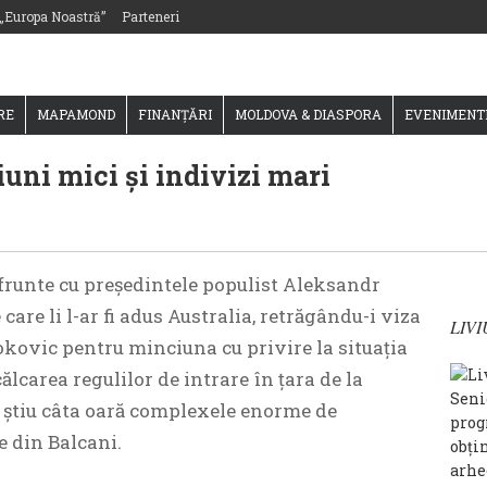
 „Europa Noastră”
Parteneri
RE
MAPAMOND
FINANȚĂRI
MOLDOVA & DIASPORA
EVENIMENT
iuni mici și indivizi mari
n frunte cu președintele populist Aleksandr
care li l-ar fi adus Australia, retrăgându-i viza
LIV
kovic pentru minciuna cu privire la situația
călcarea regulilor de intrare în țara de la
Seni
u știu câta oară complexele enorme de
prog
e din Balcani.
obţin
arhe