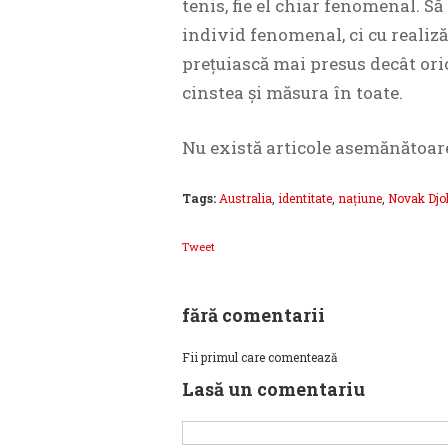
tenis, fie el chiar fenomenal. Să
individ fenomenal, ci cu realizăr
prețuiască mai presus decât oric
cinstea și măsura în toate.
Nu există articole asemănătoar
Tags:
Australia
,
identitate
,
naţiune
,
Novak Djo
Tweet
fără comentarii
Fii primul care comentează
Lasă un comentariu