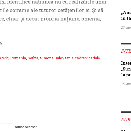
 își identifice națiunea nu cu realizările unui
ile comune ale tuturor cetățenilor ei. Și să
„And
e, chiar și decât propria națiune, omenia,
in th
25 mar
e.
INTE
kovic
,
Romania
,
Serbia
,
Simona Halep
,
tenis
,
trăire vicarială
Inte
„Sun
la pr
16 ian
EUR
nume necesar