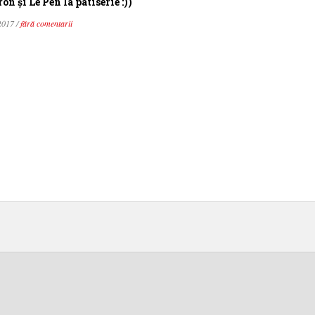
n şi Le Pen la patiserie :))
2017 /
fără comentarii