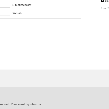
Macro
E-Mail necesar
8 mai 
Website
eserved. Powered by
utos.ro