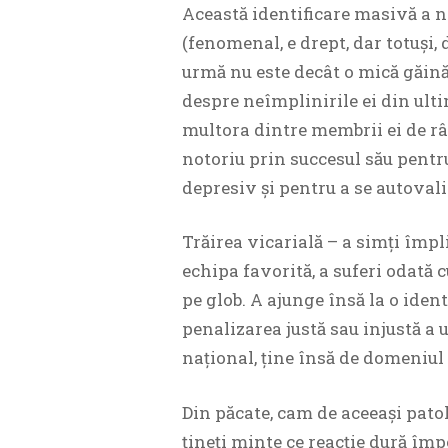
Această identificare masivă a na
(fenomenal, e drept, dar totuși, 
urmă nu este decât o mică găină
despre neîmplinirile ei din ult
multora dintre membrii ei de r
notoriu prin succesul său pentr
depresiv și pentru a se autovali
Trăirea vicarială – a simți împl
echipa favorită, a suferi odată c
pe glob. A ajunge însă la o ident
penalizarea justă sau injustă a 
național, ține însă de domeniul 
Din păcate, cam de aceeași pato
țineți minte ce reacție dură împ