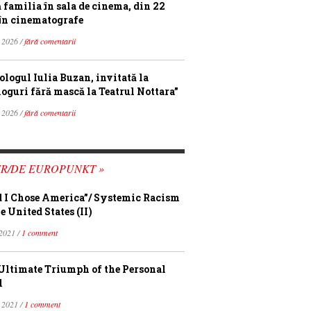
ă familia în sala de cinema, din 22
în cinematografe
 2026 /
fără comentarii
ologul Iulia Buzan, invitată la
loguri fără mască la Teatrul Nottara”
 2026 /
fără comentarii
FR/DE EUROPUNKT »
 I Chose America”/ Systemic Racism
e United States (II)
 2021 /
1 comment
Ultimate Triumph of the Personal
l
 2021 /
1 comment