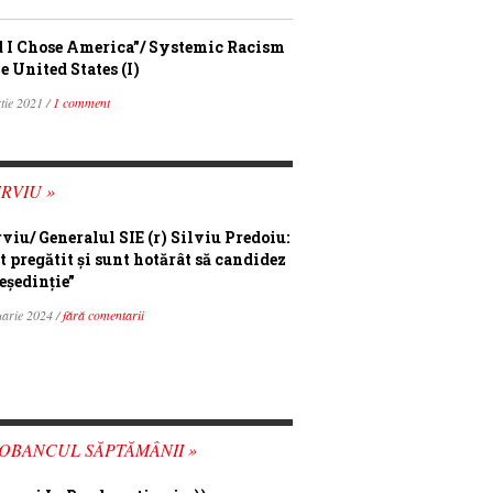
 I Chose America”/ Systemic Racism
e United States (I)
tie 2021 /
1 comment
RVIU »
rviu/ Generalul SIE (r) Silviu Predoiu:
t pregătit și sunt hotărât să candidez
eședinție”
uarie 2024 /
fără comentarii
OBANCUL SĂPTĂMÂNII »