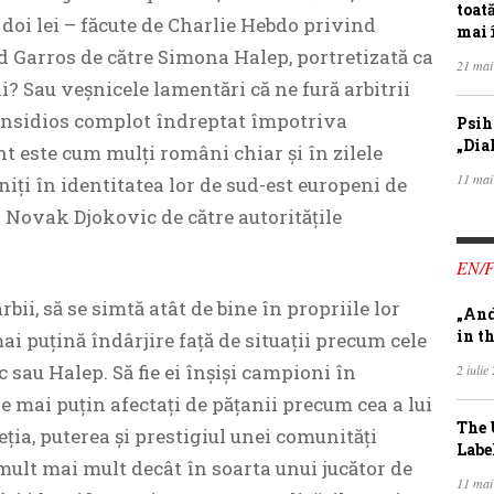
toat
 doi lei – făcute de Charlie Hebdo privind
mai 
nd Garros de către Simona Halep, portretizată ca
21 mai
hi? Sau veșnicele lamentări că ne fură arbitrii
i insidios complot îndreptat împotriva
Psih
„Dia
t este cum mulți români chiar și în zilele
11 mai
niți în identitatea lor de sud-est europeni de
s Novak Djokovic de către autoritățile
EN/
ârbii, să se simtă atât de bine în propriile lor
„And
in th
mai puțină îndârjire față de situații precum cele
 sau Halep. Să fie ei înșiși campioni în
2 iulie
ie mai puțin afectați de pățanii precum cea a lui
The 
eția, puterea și prestigiul unei comunități
Labe
mult mai mult decât în soarta unui jucător de
11 mai