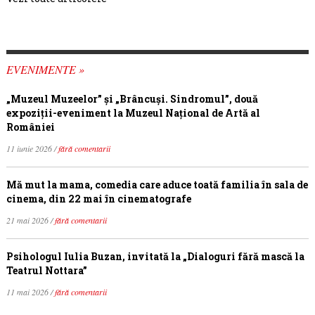
EVENIMENTE »
„Muzeul Muzeelor” și „Brâncuși. Sindromul”, două
expoziții-eveniment la Muzeul Național de Artă al
României
11 iunie 2026 /
fără comentarii
Mă mut la mama, comedia care aduce toată familia în sala de
cinema, din 22 mai în cinematografe
21 mai 2026 /
fără comentarii
Psihologul Iulia Buzan, invitată la „Dialoguri fără mască la
Teatrul Nottara”
11 mai 2026 /
fără comentarii