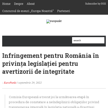
Home
Despre
About
Subscribe by RSS
Concursul de eseuri „Europa Noastră”
Parteneri
Infringement pentru România în
privința legislației pentru
avertizorii de integritate
:
EuroPunkt
/
septembrie 29, 2022
Comisia Europeană a trecut joi la următoarea etapă în
procedura de constatare a neîndeplinirii obligațiilor privind
transpunerea integrală în legislația națională a directivei