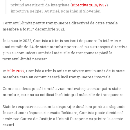
privind avertizorii de integritate (
Directiva 2019/1937
)
împotriva Belgiei, Austriei, României și Sloveniei.
Termenul-limită pentru transpunerea directivei de către statele
membre a fost 17 decembrie 2021.
În ianuarie 2022, Comisia a trimis scrisori de punere în întârziere
unui număr de 24 de state membre pentru că nu au transpus directiva
și nu au comunicat Comisiei măsurile de transpunere până la
termenul-limită necesar.
În
iulie 2022
, Comisia a trimis avize motivate unui număr de 15 state
membre care nu comunicaseră încă transpunerea integrală.
Comisia a decis joi să trimită avize motivate și acestor patru state
membre, care nu au notificat încă integral măsurile de transpunere.
Statele respective au acum la dispoziție două luni pentru a răspunde.
În cazul unor răspunsuri nesatisfăcătoare, Comisia poate decide să
sesizeze Curtea de Justiție a Uniunii Europene cu privire la aceste
cazuri.