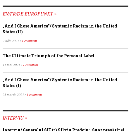
EN/FR/DE EUROPUNKT »
„And I Chose America”/ Systemic Racism in the United
States (II)
2 iulie 2021 /
1 comment
The Ultimate Triumph of the Personal Label
11 mai 2021 /
1 comment
„And I Chose America”/ Systemic Racism in the United
States (I)
25 martie 2021 /
1 comment
INTERVIU »
Interviu/ Generalul SIE (r) Silviu Predoiu: „Sunt pregătit și