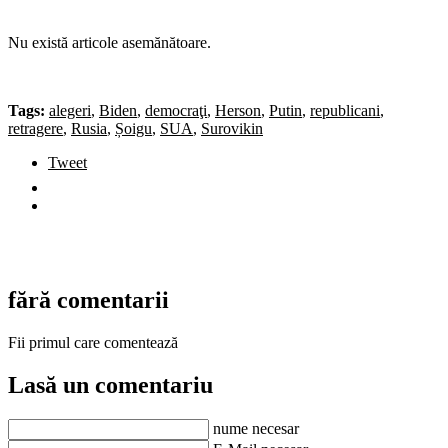
Nu există articole asemănătoare.
Tags:
alegeri
,
Biden
,
democraţi
,
Herson
,
Putin
,
republicani
,
retragere
,
Rusia
,
Șoigu
,
SUA
,
Surovikin
Tweet
fără comentarii
Fii primul care comentează
Lasă un comentariu
nume necesar