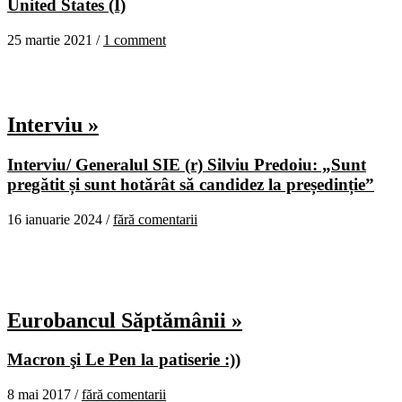
United States (I)
25 martie 2021 /
1 comment
Interviu »
Interviu/ Generalul SIE (r) Silviu Predoiu: „Sunt
pregătit și sunt hotărât să candidez la președinție”
16 ianuarie 2024 /
fără comentarii
Eurobancul Săptămânii »
Macron şi Le Pen la patiserie :))
8 mai 2017 /
fără comentarii