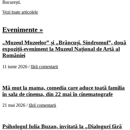
București.
Vezi toate articolele
Evenimente »
„Muzeul Muzeelor” și „Brâncuși. Sindromul”, două
expoziții-eveniment la Muzeul Național de Artă al
României
11 iunie 2026 /
fără comentarii
Mă mut la mama, comedia care aduce toată familia
în sala de cinema, din 22 mai în cinematografe
21 mai 2026 /
fără comentarii
Psihologul Iulia Buzan, invitată la „Dialoguri fără