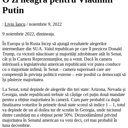
Putin
:
Liviu Iancu
/
noiembrie 9, 2022
9 noiembrie 2022, dimineața.
În Europa și în Rusia încep să ajungă rezultatele alegerilor
intermediare din SUA. Valul republican pe care îl prezicea Donald
Trump, cu victorii năucitoare și majorități zdrobitoare atât în Senat,
cât și în Camera Reprezentanților, nu a venit. Dacă în camera
inferioară a legislativului american republicanii vor putea conduce
cu o majoritate infimă, în Senat – camera superioară care are
competență în privința politicii externe – este posibil ca democrații să
își păstreze majoritatea.
La Senat, totul depinde de alegerile din trei state: Arizona, Nevada și
Georgia, unde republicanii trebuie să câștige cel puțin două mandate
pentru a obține majoritatea în cameră. Cum pare probabil ca după
finalizarea voturilor în primele două state scorul să indice 1 – 1, totul
va depinde de un al doilea tur de scrutin în Georgia, unde niciunul
dintre candidați nu a obținut peste 50%. Deznodământul privind
majoritatea în Senatul american va veni deci, cel mai probabil în
luna decembrie.