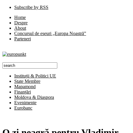
Subscribe by RSS
Home
Despre
About
Concursul de eseuri „Europa Noastră”
Parteneri
Instituții & Politici UE
State Membre
Mapamond
Finanțări
Moldova & Diaspora
Evenimente
Eurobanc
O zi neagră pentru Vladimir