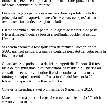
întrucât trupele ruse nu puteau fi alimentate corespunzător cu
mâncare, combustibil și muniție.
După distrugerea parțială în urmă cu o lună a podului de la Kerci,
principala rută de aprovizionare către Herson, neexpusă atacurilor
ucrainene, situația devenea și mai clară.
Ultima speranță a Rusiei pentru a se agăța de teritoriile de peste
Nipru rămânea încetarea bruscă a sprijinului occidental pentru
Ucraina.
Și această speranță a fost spulberată de rezultatul alegerilor din
SUA: sprijinul pentru Ucraina va continua neabătut cel puțin până la
finalul acestui an.
Chiar dacă este probabil ca decizia retragerii din Herson să fi fost
luată de mai mult timp, este indiscutabil că veștile din America au
consolidat necesitatea menținerii ei și a condus la a treia mare
înfrângere majoră suferită de Rusia în războiul început la 22
februarie, după cele de la Kiiv și Harkiv.
Cineva, la Kremlin, a avut o zi neagră pe 9 noiembrie 2023.
Marea problemă pentru el este că semnele actuale arată că în niciun
caz nu va fi și ultima.