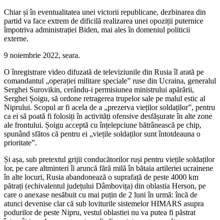
Chiar și în eventualitatea unei victorii republicane, dezbinarea din
partid va face extrem de dificilă realizarea unei opoziții puternice
împotriva administrației Biden, mai ales în domeniul politicii
externe.
9 noiembrie 2022, seara.
O înregistrare video difuzată de televiziunile din Rusia îl arată pe
comandantul „operației militare speciale” ruse din Ucraina, generalul
Serghei Surovikin, cerându-i permisiunea ministrului apărării,
Serghei Șoigu, să ordone retragerea trupelor sale pe malul estic al
Niprului. Scopul ar fi acela de a „prezerva vieților soldaților”, pentru
ca ei să poată fi folosiți în activități ofensive desfășurate în alte zone
ale frontului. Șoigu acceptă cu înțelepciune bătrânească pe chip,
spunând sfătos că pentru ei „viețile soldaților sunt întotdeauna o
prioritate”.
Și așa, sub pretextul grijii conducătorilor ruși pentru viețile soldaților
lor, pe care altminteri îi aruncă fără milă în bătaia artileriei ucrainene
în alte locuri, Rusia abandonează o suprafață de peste 4000 km
pătrați (echivalentul județului Dâmbovița) din oblastia Herson, pe
care o anexase nesăbuit cu mai puțin de 2 luni în urmă: încă de
atunci devenise clar că sub loviturile sistemelor HIMARS asupra
podurilor de peste Nipru, vestul oblastiei nu va putea fi păstrat