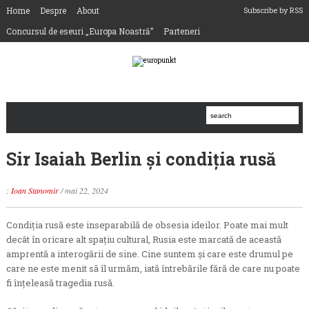
Home
Despre
About
Subscribe by RSS
Concursul de eseuri „Europa Noastră”
Parteneri
Sir Isaiah Berlin şi condiţia rusă
:
Ioan Stanomir
/
mai 22, 2024
Condiţia rusă este inseparabilă de obsesia ideilor. Poate mai mult
decât în oricare alt spaţiu cultural, Rusia este marcată de această
amprentă a interogării de sine. Cine suntem şi care este drumul pe
care ne este menit să îl urmăm, iată întrebările fără de care nu poate
fi înţeleasă tragedia rusă.