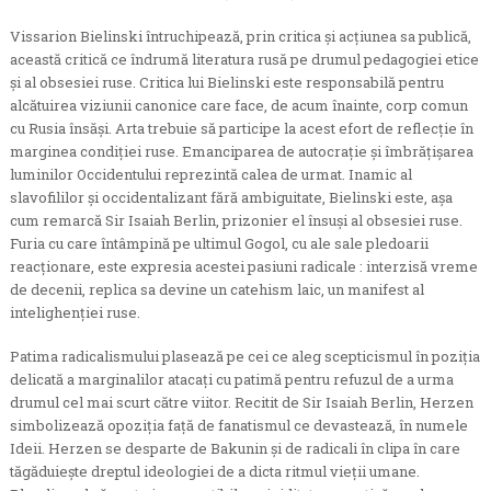
Vissarion Bielinski întruchipează, prin critica şi acţiunea sa publică,
această critică ce îndrumă literatura rusă pe drumul pedagogiei etice
şi al obsesiei ruse. Critica lui Bielinski este responsabilă pentru
alcătuirea viziunii canonice care face, de acum înainte, corp comun
cu Rusia însăşi. Arta trebuie să participe la acest efort de reflecţie în
marginea condiţiei ruse. Emanciparea de autocraţie şi îmbrăţişarea
luminilor Occidentului reprezintă calea de urmat. Inamic al
slavofililor şi occidentalizant fără ambiguitate, Bielinski este, aşa
cum remarcă Sir Isaiah Berlin, prizonier el însuşi al obsesiei ruse.
Furia cu care întâmpină pe ultimul Gogol, cu ale sale pledoarii
reacţionare, este expresia acestei pasiuni radicale : interzisă vreme
de decenii, replica sa devine un catehism laic, un manifest al
intelighenţiei ruse.
Patima radicalismului plasează pe cei ce aleg scepticismul în poziţia
delicată a marginalilor atacaţi cu patimă pentru refuzul de a urma
drumul cel mai scurt către viitor. Recitit de Sir Isaiah Berlin, Herzen
simbolizează opoziţia faţă de fanatismul ce devastează, în numele
Ideii. Herzen se desparte de Bakunin şi de radicali în clipa în care
tăgăduieşte dreptul ideologiei de a dicta ritmul vieţii umane.