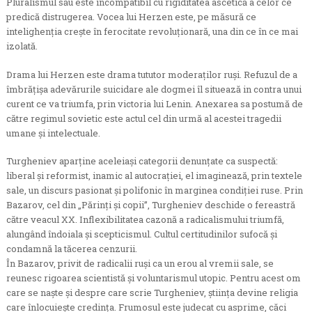
Pluralismul său este incompatibil cu rigiditatea ascetică a celor ce
predică distrugerea. Vocea lui Herzen este, pe măsură ce
intelighenţia creşte în ferocitate revoluţionară, una din ce în ce mai
izolată.
Drama lui Herzen este drama tututor moderaţilor ruşi. Refuzul de a
îmbrăţişa adevărurile suicidare ale dogmei îl situează in contra unui
curent ce va triumfa, prin victoria lui Lenin. Anexarea sa postumă de
către regimul sovietic este actul cel din urmă al acestei tragedii
umane şi intelectuale.
Turgheniev aparţine aceleiaşi categorii denunţate ca suspectă:
liberal şi reformist, inamic al autocraţiei, el imaginează, prin textele
sale, un discurs pasionat şi polifonic în marginea condiţiei ruse. Prin
Bazarov, cel din „Părinţi şi copii”, Turgheniev deschide o fereastră
către veacul XX. Inflexibilitatea cazonă a radicalismului triumfă,
alungând îndoiala şi scepticismul. Cultul certitudinilor sufocă şi
condamnă la tăcerea cenzurii.
În Bazarov, privit de radicalii ruşi ca un erou al vremii sale, se
reunesc rigoarea scientistă şi voluntarismul utopic. Pentru acest om
care se naşte şi despre care scrie Turgheniev, ştiinţa devine religia
care înlocuieşte credinţa. Frumosul este judecat cu asprime, căci