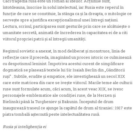
Căci tragedia rusă este un roman al ideilor. Acţiunile sunt,
întotdeauna, înscrise în solul intelectual, iar Rusia este reperul în
funcţie de care se constituie, la stânga ca şi la dreapta, o mitologie ce
serveşte spre a justifica excepţionalismul unei întregi naţiuni.
Lectura, scrisul, participarea sunt gesturile prin care se alcătuieşte o
umanitate secretă, animată de încrederea în capacitatea ei de a citi
viitorul propriei patrii şi al întregii umanităţi.
Regimul sovietic a anexat, în mod deliberat şi monstruos, linia de
reflecţie care îl preceda, imaginând un proces istoric ce culminează
cu despotismul leninist. Împotriva acestui curent de simplificare
dogmatică se plasează textele lui Sir Isaiah Berlin din „Gânditorii
ruşi” . Subtile, erudite şi empatice, ele investighează un secol XIX
care este matricea din care se iveşte viitorul. Marile teme ale culturii
ruse sunt formulate acum, căci acum, în acest veac XIX, se ivesc
personajele emblematice ale condiţiei ruse, de la Herzen şi
Bielinski până la Turgheniev şi Bakunin. Începutul de drum
inaugurează traseul ce ajunge la capătul de drum al tiraniei : 1917 este
piatra tombală aşternută peste intelectualitatea rusă.
Rusia şi intelighenţia ei