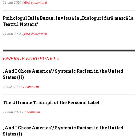
21 mai 2026 /
fără comentarii
Psihologul Iulia Buzan, invitată la „Dialoguri fără mască la
Teatrul Nottara”
11 mai 2026 /
fără comentarii
EN/FR/DE EUROPUNKT »
„And I Chose America”/ Systemic Racism in the United
States (II)
2 iulie 2021 /
1 comment
The Ultimate Triumph of the Personal Label
11 mai 2021 /
1 comment
„And I Chose America”/ Systemic Racism in the United
States (I)