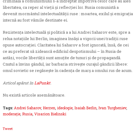
criminală a comunismului s-a îndreptat împotriva celor care au ales
libertatea, ca reper al vieţii şi reflecţiei lor. Rusia comunistă a
devenit mormântul intelectualităţii ruse : moartea, exilul şi emigraţia
internă au fost vămile destinate ei.
Rezistenţa intelectuală şi politică a a lui Andrei Saharov este, spre a
relua notaţiile lui Berlin, imaginea însăşi a vigorii unei tradiţii ruse
opuse autocraţiei. Claritatea lui Saharov a fost ignorată, însă, de cei
ce au preferat să zidească edificiul despotismului – în Rusia de
astăzi, vocile libertăţii sunt amuţite de tunuri şi de propagandă.
Cnutul a învins gândul, iar barbaria striveşte curajul gândirii libere:
omul sovietic se regăseşte în cadenţa de marş a omului rus de acum.
Articol apărut în
LaPunkt
.
Nu există articole asemănătoare.
Tags:
Andrei Saharov
,
Herzen
,
ideologie
,
Isaiah Berlin
,
Ivan Turgheniev
,
moderaţie
,
Rusia
,
Visarion Bielinski
Tweet