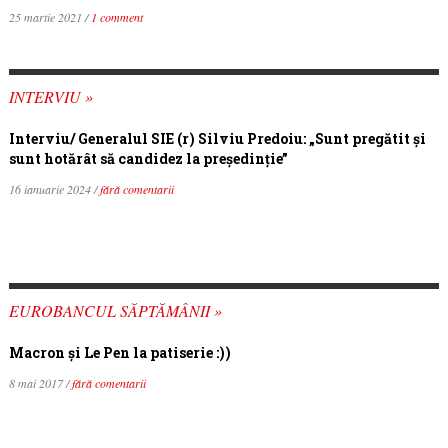
25 martie 2021 /
1 comment
INTERVIU »
Interviu/ Generalul SIE (r) Silviu Predoiu: „Sunt pregătit și
sunt hotărât să candidez la președinție”
16 ianuarie 2024 /
fără comentarii
EUROBANCUL SĂPTĂMÂNII »
Macron şi Le Pen la patiserie :))
8 mai 2017 /
fără comentarii