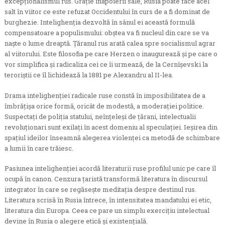
excepţionalismul rus. Graţie înapoierii sale, Rusia poate face acel
salt în viitor ce este refuzat Occidentului în curs de a fi dominat de
burghezie. Intelighenţia dezvoltă în sânul ei această formulă
compensatoare a populismului: obştea va fi nucleul din care se va
naşte o lume dreaptă. Ţăranul rus arată calea spre socialismul agrar
al viitorului. Este filosofia pe care Herzen o inaugurează şi pe care o
vor simplifica şi radicaliza cei ce îi urmează, de la Cernîşevski la
teroriştii ce îl lichidează la 1881 pe Alexandru al II-lea.
Drama intelighenţiei radicale ruse constă în imposibilitatea de a
îmbrăţişa orice formă, oricât de modestă, a moderaţiei politice.
Suspectaţi de poliţia statului, neînţeleşi de ţărani, intelectualii
revoluţionari sunt exilaţi în acest domeniu al speculaţiei. Ieşirea din
spaţiul ideilor înseamnă alegerea violenţei ca metodă de schimbare
a lumii în care trăiesc.
Pasiunea intelighenţiei acordă literaturii ruse profilul unic pe care îl
ocupă în canon. Cenzura ţaristă transformă literatura în discursul
integrator în care se regăseşte meditaţia despre destinul rus.
Literatura scrisă în Rusia întrece, în intensitatea mandatului ei etic,
literatura din Europa. Ceea ce pare un simplu exerciţiu intelectual
devine în Rusia o alegere etică şi existenţială.