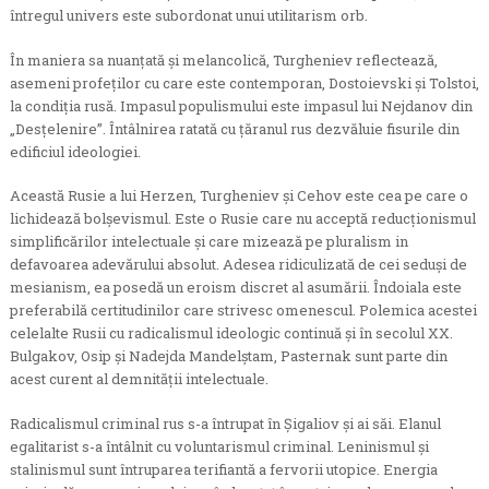
întregul univers este subordonat unui utilitarism orb.
În maniera sa nuanţată şi melancolică, Turgheniev reflectează,
asemeni profeţilor cu care este contemporan, Dostoievski şi Tolstoi,
la condiţia rusă. Impasul populismului este impasul lui Nejdanov din
„Desţelenire”. Întâlnirea ratată cu ţăranul rus dezvăluie fisurile din
edificiul ideologiei.
Această Rusie a lui Herzen, Turgheniev şi Cehov este cea pe care o
lichidează bolşevismul. Este o Rusie care nu acceptă reducţionismul
simplificărilor intelectuale şi care mizează pe pluralism in
defavoarea adevărului absolut. Adesea ridiculizată de cei seduşi de
mesianism, ea posedă un eroism discret al asumării. Îndoiala este
preferabilă certitudinilor care strivesc omenescul. Polemica acestei
celelalte Rusii cu radicalismul ideologic continuă şi în secolul XX.
Bulgakov, Osip şi Nadejda Mandelştam, Pasternak sunt parte din
acest curent al demnităţii intelectuale.
Radicalismul criminal rus s-a întrupat în Şigaliov şi ai săi. Elanul
egalitarist s-a întâlnit cu voluntarismul criminal. Leninismul şi
stalinismul sunt întruparea terifiantă a fervorii utopice. Energia