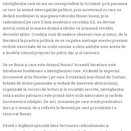
Intelighenţia rusă nu are un corespondent în Occident: prin pasiunea
cu care îşi asumă interogaţiile politice, prin ascetismul cu care se
dedică meditaţiei în marginea viitorului Rusiei înseşi, prin
radicalismul pe care îl lasă moştenire secolului XX, ea devine
actorul central în marea dramă a ideilor ce urmează revoltei
decembriştilor. Condiţia rusă dă naştere obsesiei ruse şi nimic, de la
literatură la practica politică, nu se va putea sustrage acestei presiuni
teribile exercitate de un ordin secular a cărui ambiţie este aceea de
a modela viitorul propriei lor patrii, dar şi al omenirii.
De ce Rusia şi care este drumul Rusiei? Această întrebare este
întrebarea fondatoare a intelighenţiei ruse. Alcătuită în imperiul
încremenit al lui Nicolae I pe care îl vizitează marchizul de Custine,
hrănită de lecturi pasionate şi sedusă de himerele abstracţiunii,
organizată în cercuri de lecturi şi în societăţi secrete, intelighenţia
rusă a anilor patruzeci este prinsă între scila autocraţiei şi caribda
încremenirii iobăgiei. De aici, misiunea pe care aceşti predicatori
laici şi-o asumă, de a reflecta la destinul pe care providenţa l-a
rezervat Rusiei.
Există o legătură specială între fervoarea radicalismului şi