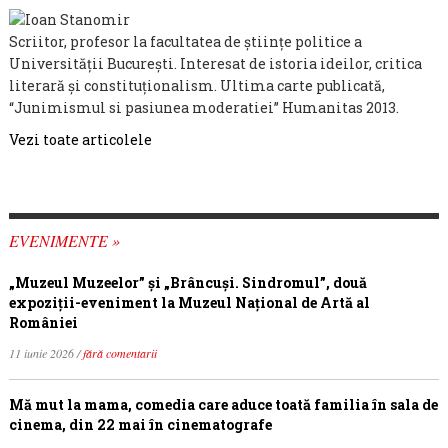
Scriitor, profesor la facultatea de ştiinţe politice a
Universităţii Bucureşti. Interesat de istoria ideilor, critica
literară şi constituţionalism. Ultima carte publicată,
“Junimismul si pasiunea moderatiei” Humanitas 2013.
Vezi toate articolele
EVENIMENTE »
„Muzeul Muzeelor” și „Brâncuși. Sindromul”, două
expoziții-eveniment la Muzeul Național de Artă al
României
11 iunie 2026 /
fără comentarii
Mă mut la mama, comedia care aduce toată familia în sala de
cinema, din 22 mai în cinematografe