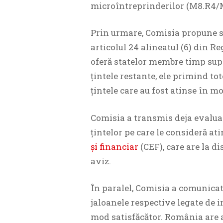
microîntreprinderilor (M8.R4/
Prin urmare, Comisia propune su
articolul 24 alineatul (6) din 
oferă statelor membre timp sup
țintele restante, ele primind tot
țintele care au fost atinse în mo
Comisia a transmis deja evaluar
țintelor pe care le consideră at
și financiar
(CEF), care are la d
aviz.
În paralel, Comisia a comunica
jaloanele respective legate de i
mod satisfăcător. România are a