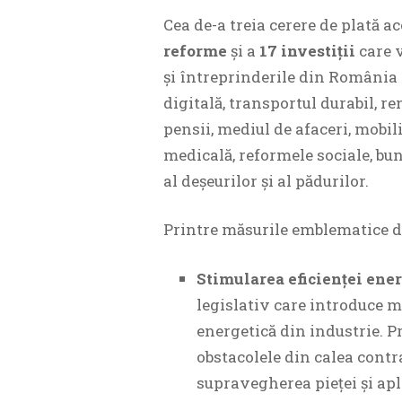
Cea de-a treia cerere de plată 
reforme
și a
17 investiții
care v
și întreprinderile din România 
digitală, transportul durabil, re
pensii, mediul de afaceri, mobili
medicală, reformele sociale, b
al deșeurilor și al pădurilor.
Printre măsurile emblematice d
Stimularea eficienței ener
legislativ care introduce mă
energetică din industrie. P
obstacolele din calea contr
supravegherea pieței și apl