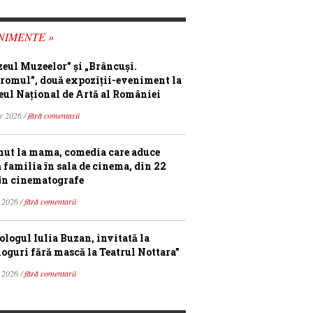
NIMENTE »
eul Muzeelor” și „Brâncuși.
romul”, două expoziții-eveniment la
ul Național de Artă al României
ie 2026 /
fără comentarii
ut la mama, comedia care aduce
ă familia în sala de cinema, din 22
în cinematografe
 2026 /
fără comentarii
ologul Iulia Buzan, invitată la
loguri fără mască la Teatrul Nottara”
 2026 /
fără comentarii