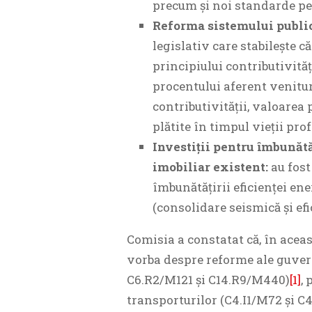
precum și noi standarde pe
Reforma sistemului public
legislativ care stabilește că
principiului contributivități
procentului aferent venitur
contributivității, valoarea
plătite în timpul vieții pro
Investiții pentru îmbunătă
imobiliar existent:
au fos
îmbunătățirii eficienței en
(consolidare seismică și efi
Comisia a constatat că, în aceas
vorba despre reforme ale guver
C6.R2/M121 și C14.R9/M440)
[1]
,
transporturilor (C4.I1/M72 și C4