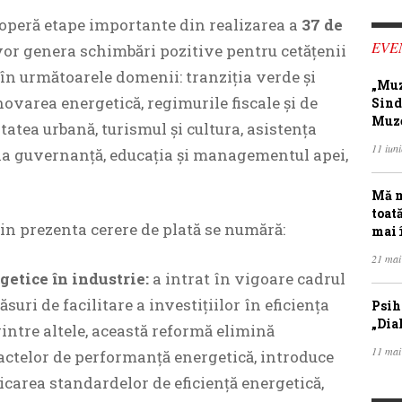
acoperă etape importante din realizarea a
37 de
EVE
or genera schimbări pozitive pentru cetățenii
în următoarele domenii: tranziția verde și
„Muz
novarea energetică, regimurile fiscale și de
Sind
Muze
tatea urbană, turismul și cultura, asistența
11 iun
una guvernanță, educația și managementul apei,
Mă m
toat
in prezenta cerere de plată se numără:
mai 
21 mai
getice în industrie:
a intrat în vigoare cadrul
suri de facilitare a investițiilor în eficiența
Psih
„Dia
rintre altele, această reformă elimină
11 mai
actelor de performanță energetică, introduce
icarea standardelor de eficiență energetică,