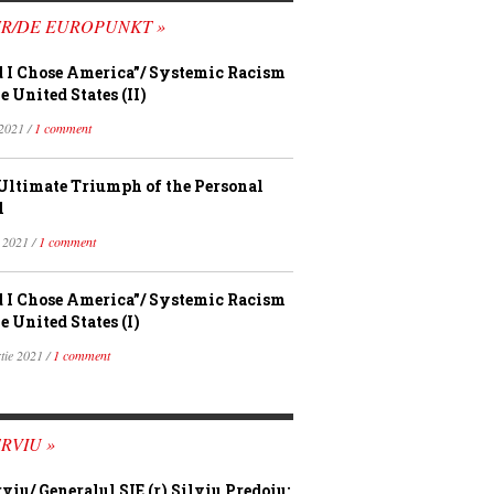
FR/DE EUROPUNKT »
 I Chose America”/ Systemic Racism
e United States (II)
 2021 /
1 comment
Ultimate Triumph of the Personal
l
 2021 /
1 comment
 I Chose America”/ Systemic Racism
e United States (I)
tie 2021 /
1 comment
RVIU »
rviu/ Generalul SIE (r) Silviu Predoiu: