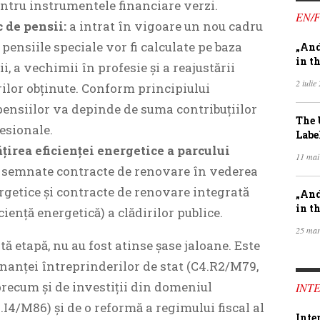
ntru instrumentele financiare verzi.
EN/
 de pensii
:
a intrat în vigoare un nou cadru
 pensiile speciale vor fi calculate pe baza
„And
in th
i, a vechimii în profesie și a reajustării
2 iulie
ilor obținute. Conform principiului
 pensiilor va depinde de suma contribuțiilor
The 
fesionale.
Labe
țirea eficienței energetice a parcului
11 mai
t semnate contracte de renovare în vederea
ergetice și contracte de renovare integrată
„And
in th
ciență energetică) a clădirilor publice.
25 mar
tă etapă, nu au fost atinse șase jaloane. Este
nanței întreprinderilor de stat (C4.R2/M79,
 precum și de investiții din domeniul
INTE
.I4/M86) și de o reformă a regimului fiscal al
Inte