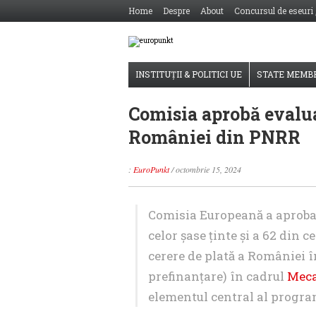
Home
Despre
About
Concursul de eseuri
INSTITUȚII & POLITICI UE
STATE MEMB
Comisia aprobă evaluar
României din PNRR
:
EuroPunkt
/
octombrie 15, 2024
Comisia Europeană a aprobat
celor șase ținte și a 62 din c
cerere de plată a României î
prefinanțare) în cadrul
Meca
elementul central al progr