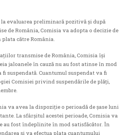
 la evaluarea preliminară pozitivă și după
ise de România, Comisia va adopta o decizie de
a plata către România.
vațiilor transmise de România, Comisia își
eia jaloanele în cauză nu au fost atinse în mod
va fi suspendată. Cuantumul suspendat va fi
giei Comisiei privind suspendările de plăți,
membre.
 va avea la dispoziție o perioadă de șase luni
tante. La sfârșitul acestei perioade, Comisia va
 au fost îndeplinite în mod satisfăcător. În
pendarea și va efectua plata cuantumului