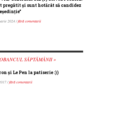
t pregătit și sunt hotărât să candidez
eședinție”
uarie 2024 /
fără comentarii
OBANCUL SĂPTĂMÂNII »
n şi Le Pen la patiserie :))
2017 /
fără comentarii