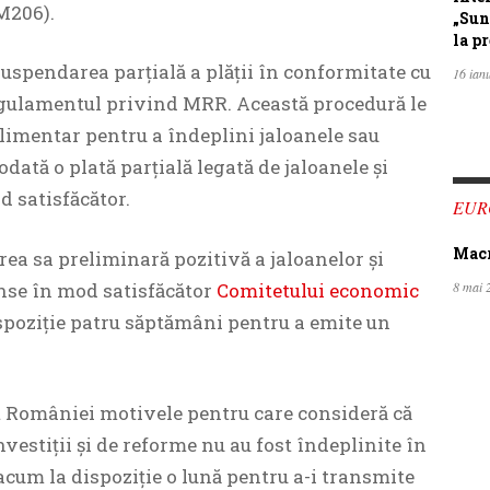
M206).
„Sun
la pr
spendarea parțială a plății în conformitate cu
16 ian
Regulamentul privind MRR. Această procedură le
limentar pentru a îndeplini jaloanele sau
odată o plată parțială legată de jaloanele și
d satisfăcător.
EUR
Macro
ea sa preliminară pozitivă a jaloanelor și
inse în mod satisfăcător
Comitetului economic
8 mai 
ispoziție patru săptămâni pentru a emite un
t României motivele pentru care consideră că
nvestiții și de reforme nu au fost îndeplinite în
cum la dispoziție o lună pentru a-i transmite