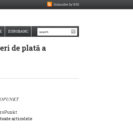
Subscribe by RSS
E
EUROBANC
eri de plată a
OPUNKT
 toate articolele