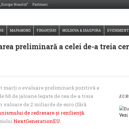
 „Europa Noastră”
Parteneri
RE
MAPAMOND
FINANȚĂRI
MOLDOVA & DIASPORA
EVENIMENT
ea preliminară a celei de-a treia cer
 marți o evaluare preliminară pozitivă a
ele 68 de jaloane
legate de cea de-a treia
EUR
n valoare de 2 miliarde de euro (fără
nismului de redresare și reziliență
,
Vezi
amului
NextGenerationEU.