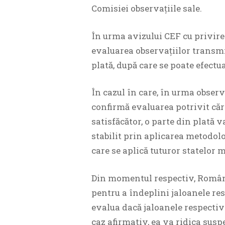
Comisiei observațiile sale.
În urma avizului CEF cu privire
evaluarea observațiilor transm
plată, după care se poate efectu
În cazul în care, în urma obser
confirmă evaluarea potrivit căr
satisfăcător, o parte din plată 
stabilit prin aplicarea metodolo
care se aplică tuturor statelor 
Din momentul respectiv, România
pentru a îndeplini jaloanele res
evalua dacă jaloanele respective
caz afirmativ, ea va ridica sus