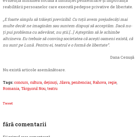
evidenția misiunea socială a instituției penitenciare și importanța
reabilitării persoanelor care execută pedepse privative de libertate.
„
E foarte simplu să trăieşti previzibil. Cu toţii avem prejudecăţi mai
multe decât ne imaginăm sau suntem dispuşi să acceptăm. Dacă nu-
ţi pui problema cu adevărat, nu ştii.
[
…] Aşteptăm să le schimbe
altcineva. Eu trebuie să conving societatea că aceşti oameni există, că
nu sunt pe Lună. Pentru ei, teatrul e o formă de libertate”.
Dana Cenușă
Nu există articole asemănătoare.
Tags:
concurs
,
cultura
,
deținuți
,
Jilava
,
penitenciar
,
Rahova
,
regie
,
Romania
,
Târgșorul Nou
,
teatru
Tweet
fără comentarii