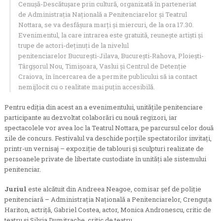
Cenuşă-Descătuşare prin cultură, organizată în parteneriat
de Administrația Națională a Penitenciarelor și Teatrul
Nottara, se va desfășura marți și miercuri, de la ora 17.30.
Evenimentul, la care intrarea este gratuită, reunește artişti şi
trupe de actori-deţinuţi de la nivelul
penitenciarelor
București-Jilava, București-Rahova, Ploiești-
Târgșorul Nou, Timișoara, Vaslui și Centrul de Detenție
Craiova, în încercarea de a permite publicului să ia contact
nemijlocit cu o realitate mai puțin accesibilă.
Pentru ediția din acest an a evenimentului, unităţile penitenciare
participante au dezvoltat colaborări cu nouă regizori, iar
spectacolele vor avea loc la Teatrul Nottara, pe parcursul celor două
zile de concurs. Festivalul va deschide porțile spectatorilor invitați,
printr-un vernisaj – expoziție de tablouri și sculpturi realizate de
persoanele private de libertate custodiate în unități ale sistemului
penitenciar.
Juriul
este alcătuit din Andreea Neagoe, comisar șef de poliție
penitenciară – Administrația Națională a Penitenciarelor, Crenguța
Hariton, actriță, Gabriel Costea, actor, Monica Andronescu, critic de
teatru și Silvia Dumitrache, critic de teatru.