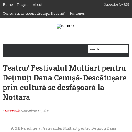
Home
Despre
About
Subscribe by RSS
Concursul de eseuri „Europa Noastră”
Parteneri
Teatru/ Festivalul Multiart pentru
Deţinuţi Dana Cenuşă-Descătuşare
prin cultură se desfășoară la
Nottara
:
EuroPunkt
/
noiembrie 11, 2024
A XIII-a ediție a Festivalului Multiart pentru Deţinuţi Dana