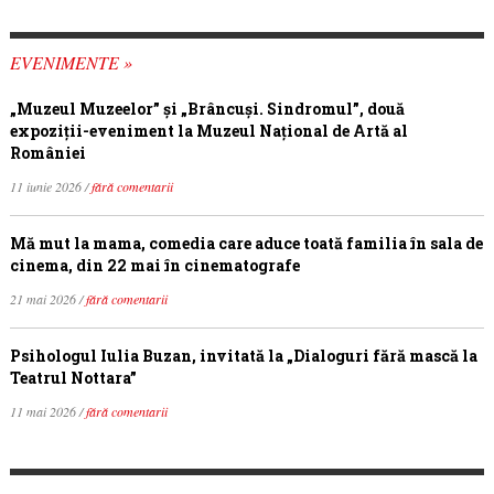
EVENIMENTE »
„Muzeul Muzeelor” și „Brâncuși. Sindromul”, două
expoziții-eveniment la Muzeul Național de Artă al
României
11 iunie 2026 /
fără comentarii
Mă mut la mama, comedia care aduce toată familia în sala de
cinema, din 22 mai în cinematografe
21 mai 2026 /
fără comentarii
Psihologul Iulia Buzan, invitată la „Dialoguri fără mască la
Teatrul Nottara”
11 mai 2026 /
fără comentarii