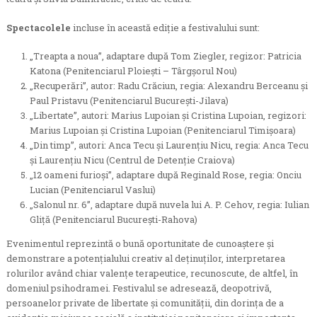
Spectacolele
incluse în această ediție a festivalului sunt:
„Treapta a noua”, adaptare după Tom Ziegler, regizor: Patricia
Katona (Penitenciarul Ploiești – Târgșorul Nou)
„Recuperări”, autor: Radu Crăciun, regia: Alexandru Berceanu și
Paul Pristavu (Penitenciarul București-Jilava)
„Libertate”, autori: Marius Lupoian și Cristina Lupoian, regizori:
Marius Lupoian și Cristina Lupoian (Penitenciarul Timișoara)
„Din timp”, autori: Anca Tecu și Laurențiu Nicu, regia: Anca Tecu
și Laurențiu Nicu (Centrul de Detenție Craiova)
„12 oameni furioși”, adaptare după Reginald Rose, regia: Onciu
Lucian (Penitenciarul Vaslui)
„Salonul nr. 6”, adaptare după nuvela lui A. P. Cehov, regia: Iulian
Gliță (Penitenciarul București-Rahova)
Evenimentul reprezintă o bună oportunitate de cunoaştere şi
demonstrare a potențialului creativ al deţinuţilor, interpretarea
rolurilor având chiar valenţe terapeutice, recunoscute, de altfel, în
domeniul psihodramei. Festivalul se adresează, deopotrivă,
persoanelor private de libertate și comunității, din dorinţa de a