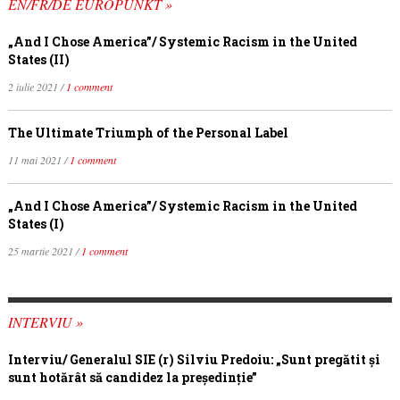
EN/FR/DE EUROPUNKT »
„And I Chose America”/ Systemic Racism in the United
States (II)
2 iulie 2021 /
1 comment
The Ultimate Triumph of the Personal Label
11 mai 2021 /
1 comment
„And I Chose America”/ Systemic Racism in the United
States (I)
25 martie 2021 /
1 comment
INTERVIU »
Interviu/ Generalul SIE (r) Silviu Predoiu: „Sunt pregătit și
sunt hotărât să candidez la președinție”