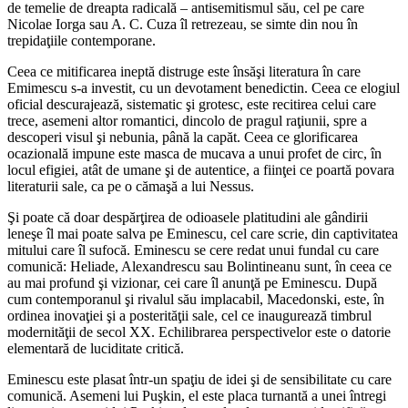
de temelie de dreapta radicală – antisemitismul său, cel pe care
Nicolae Iorga sau A. C. Cuza îl retrezeau, se simte din nou în
trepidaţiile contemporane.
Ceea ce mitificarea ineptă distruge este însăşi literatura în care
Emimescu s-a investit, cu un devotament benedictin. Ceea ce elogiul
oficial descurajează, sistematic şi grotesc, este recitirea celui care
trece, asemeni altor romantici, dincolo de pragul raţiunii, spre a
descoperi visul şi nebunia, până la capăt. Ceea ce glorificarea
ocazională impune este masca de mucava a unui profet de circ, în
locul efigiei, atât de umane şi de autentice, a fiinţei ce poartă povara
literaturii sale, ca pe o cămaşă a lui Nessus.
Şi poate că doar despărţirea de odioasele platitudini ale gândirii
leneşe îl mai poate salva pe Eminescu, cel care scrie, din captivitatea
mitului care îl sufocă. Eminescu se cere redat unui fundal cu care
comunică: Heliade, Alexandrescu sau Bolintineanu sunt, în ceea ce
au mai profund şi vizionar, cei care îl anunţă pe Eminescu. După
cum contemporanul şi rivalul său implacabil, Macedonski, este, în
ordinea inovaţiei şi a posterităţii sale, cel ce inaugurează timbrul
modernităţii de secol XX. Echilibrarea perspectivelor este o datorie
elementară de luciditate critică.
Eminescu este plasat într-un spaţiu de idei şi de sensibilitate cu care
comunică. Asemeni lui Puşkin, el este placa turnantă a unei întregi