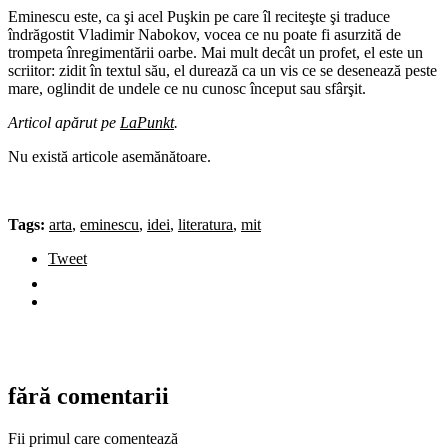
Eminescu este, ca şi acel Puşkin pe care îl reciteşte şi traduce
îndrăgostit Vladimir Nabokov, vocea ce nu poate fi asurzită de
trompeta înregimentării oarbe. Mai mult decât un profet, el este un
scriitor: zidit în textul său, el durează ca un vis ce se desenează peste
mare, oglindit de undele ce nu cunosc început sau sfârşit.
Articol apărut pe
LaPunkt
.
Nu există articole asemănătoare.
Tags:
arta
,
eminescu
,
idei
,
literatura
,
mit
Tweet
fără comentarii
Fii primul care comentează