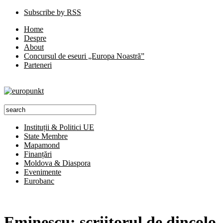
Subscribe by RSS
Home
Despre
About
Concursul de eseuri „Europa Noastră”
Parteneri
Instituții & Politici UE
State Membre
Mapamond
Finanțări
Moldova & Diaspora
Evenimente
Eurobanc
Eminescu: scriitorul de dincolo