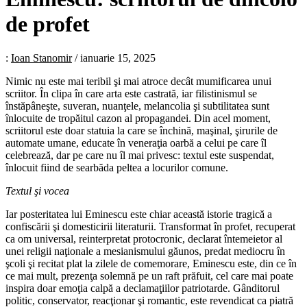
de profet
:
Ioan Stanomir
/
ianuarie 15, 2025
Nimic nu este mai teribil şi mai atroce decât mumificarea unui
scriitor. În clipa în care arta este castrată, iar filistinismul se
înstăpâneşte, suveran, nuanţele, melancolia şi subtilitatea sunt
înlocuite de tropăitul cazon al propagandei. Din acel moment,
scriitorul este doar statuia la care se închină, maşinal, şirurile de
automate umane, educate în veneraţia oarbă a celui pe care îl
celebrează, dar pe care nu îl mai privesc: textul este suspendat,
înlocuit fiind de searbăda peltea a locurilor comune.
Textul şi vocea
Iar posteritatea lui Eminescu este chiar această istorie tragică a
confiscării şi domesticirii literaturii. Transformat în profet, recuperat
ca om universal, reinterpretat protocronic, declarat întemeietor al
unei religii naţionale a mesianismului găunos, predat mediocru în
şcoli şi recitat plat la zilele de comemorare, Eminescu este, din ce în
ce mai mult, prezenţa solemnă pe un raft prăfuit, cel care mai poate
inspira doar emoţia calpă a declamaţiilor patriotarde. Gânditorul
politic, conservator, reacţionar şi romantic, este revendicat ca piatră