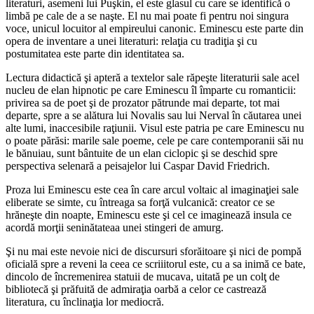
literaturi, asemeni lui Puşkin, el este glasul cu care se identifică o
limbă pe cale de a se naşte. El nu mai poate fi pentru noi singura
voce, unicul locuitor al empireului canonic. Eminescu este parte din
opera de inventare a unei literaturi: relaţia cu tradiţia şi cu
postumitatea este parte din identitatea sa.
Lectura didactică şi apteră a textelor sale răpeşte literaturii sale acel
nucleu de elan hipnotic pe care Eminescu îl împarte cu romanticii:
privirea sa de poet şi de prozator pătrunde mai departe, tot mai
departe, spre a se alătura lui Novalis sau lui Nerval în căutarea unei
alte lumi, inaccesibile raţiunii. Visul este patria pe care Eminescu nu
o poate părăsi: marile sale poeme, cele pe care contemporanii săi nu
le bănuiau, sunt bântuite de un elan ciclopic şi se deschid spre
perspectiva selenară a peisajelor lui Caspar David Friedrich.
Proza lui Eminescu este cea în care arcul voltaic al imaginaţiei sale
eliberate se simte, cu întreaga sa forţă vulcanică: creator ce se
hrăneşte din noapte, Eminescu este şi cel ce imaginează insula ce
acordă morţii seninătateaa unei stingeri de amurg.
Şi nu mai este nevoie nici de discursuri sforăitoare şi nici de pompă
oficială spre a reveni la ceea ce scriiitorul este, cu a sa inimă ce bate,
dincolo de încremenirea statuii de mucava, uitată pe un colţ de
bibliotecă şi prăfuită de admiraţia oarbă a celor ce castrează
literatura, cu înclinaţia lor mediocră.