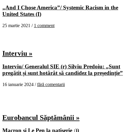
„And I Chose America”/ Systemic Racism in the
United States (I)
25 martie 2021 /
1 comment
Interviu »
Interviu/ Generalul SIE (r) Silviu Predoiu: „Sunt
pregătit și sunt hotărât să candidez la președinție”
16 ianuarie 2024 /
fără comentarii
Eurobancul Săptămânii »
Macron şi Le Pen la patiserie :))