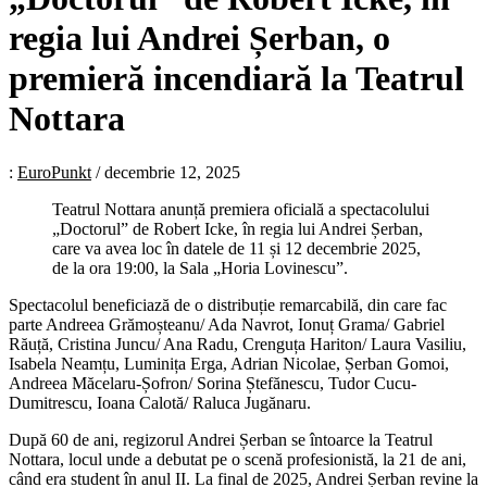
regia lui Andrei Șerban, o
premieră incendiară la Teatrul
Nottara
:
EuroPunkt
/
decembrie 12, 2025
Teatrul Nottara anunță premiera oficială a spectacolului
„Doctorul” de Robert Icke, în regia lui Andrei Șerban,
care va avea loc în datele de 11 și 12 decembrie 2025,
de la ora 19:00, la Sala „Horia Lovinescu”.
Spectacolul beneficiază de o distribuție remarcabilă, din care fac
parte Andreea Grămoșteanu/ Ada Navrot, Ionuț Grama/ Gabriel
Răuță, Cristina Juncu/ Ana Radu, Crenguța Hariton/ Laura Vasiliu,
Isabela Neamțu, Luminița Erga, Adrian Nicolae, Șerban Gomoi,
Andreea Măcelaru-Șofron/ Sorina Ștefănescu, Tudor Cucu-
Dumitrescu, Ioana Calotă/ Raluca Jugănaru.
După 60 de ani, regizorul Andrei Șerban se întoarce la Teatrul
Nottara, locul unde a debutat pe o scenă profesionistă, la 21 de ani,
când era student în anul II. La final de 2025, Andrei Șerban revine la