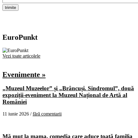
EuroPunkt
Vezi toate articolele
Evenimente »
„Muzeul Muzeelor” și „Brâncuși. Sindromul”, două
expoziții-eveniment la Muzeul Național de Artă al
României
11 iunie 2026 /
fără comentarii
Mă mut la mama, comedia care aduce toată familia