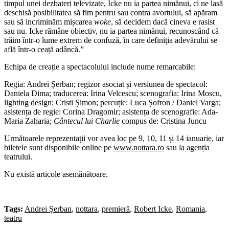
timpul unei dezbateri televizate, Icke nu ia partea nimănui, ci ne lasă
deschisă posibilitatea să fim pentru sau contra avortului, să apăram
sau să incriminăm mișcarea
woke
, să decidem dacă cineva e rasist
sau nu. Icke rămâne obiectiv, nu ia partea nimănui, recunoscând că
trăim într-o lume extrem de confuză, în care definiția adevărului se
află într-o ceață adâncă.”
Echipa de creație a spectacolului include nume remarcabile:
Regia: Andrei Șerban; regizor asociat și versiunea de spectacol:
Daniela Dima; traducerea: Irina Velcescu; scenografia: Irina Moscu,
lighting design: Cristi Șimon; percuție: Luca Șofron / Daniel Varga;
asistența de regie: Corina Dragomir; asistența de scenografie: Ada-
Maria Zaharia;
Cântecul lui Charlie
compus de: Cristina Juncu
Următoarele reprezentații vor avea loc pe 9, 10, 11 și 14 ianuarie, iar
biletele sunt disponibile online pe
www.nottara.ro
sau la agenția
teatrului.
Nu există articole asemănătoare.
Tags:
Andrei Șerban
,
nottara
,
premieră
,
Robert Icke
,
Romania
,
teatru