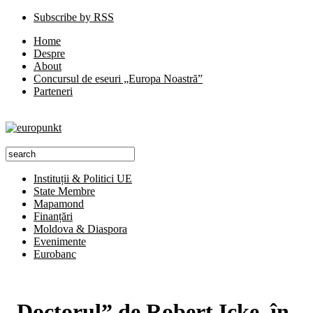
Subscribe by RSS
Home
Despre
About
Concursul de eseuri „Europa Noastră”
Parteneri
Instituții & Politici UE
State Membre
Mapamond
Finanțări
Moldova & Diaspora
Evenimente
Eurobanc
„Doctorul” de Robert Icke, în