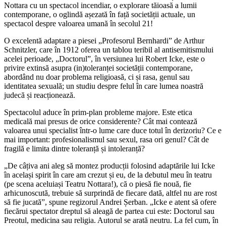
Nottara cu un spectacol incendiar, o explorare tăioasă a lumii
contemporane, o oglindă așezată în față societății actuale, un
spectacol despre valoarea umană în secolul 21!
O excelentă adaptare a piesei „Profesorul Bernhardi” de Arthur
Schnitzler, care în 1912 oferea un tablou teribil al antisemitismului
acelei perioade, „Doctorul”, în versiunea lui Robert Icke, este o
privire extinsă asupra (in)toleranței societății contemporane,
abordând nu doar problema religioasă, ci și rasa, genul sau
identitatea sexuală; un studiu despre felul în care lumea noastră
judecă și reacționează.
Spectacolul aduce în prim-plan probleme majore. Este etica
medicală mai presus de orice considerente? Cât mai contează
valoarea unui specialist într-o lume care duce totul în derizoriu? Ce e
mai important: profesionalismul sau sexul, rasa ori genul? Cât de
fragilă e limita dintre toleranță și intoleranță?
„De câțiva ani aleg să montez producții folosind adaptările lui Icke
în același spirit în care am crezut și eu, de la debutul meu în teatru
(pe scena aceluiași Teatru Nottara!), că o piesă fie nouă, fie
arhicunoscută, trebuie să surprindă de fiecare dată, altfel nu are rost
să fie jucată”, spune regizorul Andrei Șerban. „Icke e atent să ofere
fiecărui spectator dreptul să aleagă de partea cui este: Doctorul sau
Preotul, medicina sau religia. Autorul se arată neutru. La fel cum, în