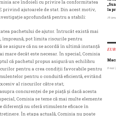
misia are îndoieli cu privire la conformitatea
„Sun
 privind ajutoarele de stat. Din acest motiv,
la pr
vestigație aprofundată pentru a stabili:
16 ian
atea pachetului de ajutor. Întrucât există mai
, împreună, pot limita riscurile pentru
să se asigure că nu se acordă în ultimă instanță
EUR
i mare decât este necesar. În special, Comisia
Macro
aptul că pachetul propus asigură un echilibru
curilor pentru a crea condiții favorabile pentru
8 mai 
imulentelor pentru o conduită eficientă, evitând
xcesiv al riscurilor către stat;
asupra concurenței de pe piață și dacă acesta
special, Comisia se teme că mai multe elemente
e diferență nu oferă stimulente eficace în
treținere. În etapa actuală, Comisia nu poate