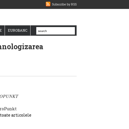
Subscribe by RSS
E
EUROBANC
ehnologizarea
OPUNKT
 toate articolele