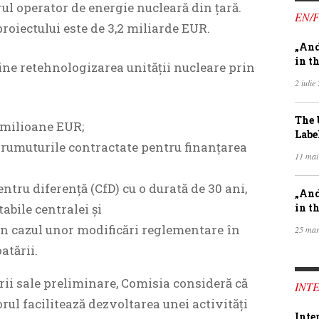
rul operator de energie nucleară din țară.
EN/
oiectului este de 3,2 miliarde EUR.
„And
in th
ne retehnologizarea unității nucleare prin
2 iulie
The 
 milioane EUR;
Labe
prumuturile contractate pentru finanțarea
11 mai
ntru diferență (CfD) cu o durată de 30 ani,
„And
abile centralei și
in th
n cazul unor modificări reglementare în
25 mar
atării.
rii sale preliminare, Comisia consideră că
INTE
orul facilitează dezvoltarea unei activități
Inte