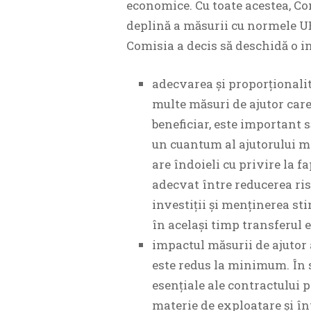
economice. Cu toate acestea, Co
deplină a măsurii cu normele UE
Comisia a decis să deschidă o in
adecvarea și proporționalit
multe măsuri de ajutor care
beneficiar, este important 
un cuantum al ajutorului ma
are îndoieli cu privire la f
adecvat între reducerea ris
investiții și menținerea st
în același timp transferul e
impactul măsurii de ajutor 
este redus la minimum. În 
esențiale ale contractului p
materie de exploatare și în