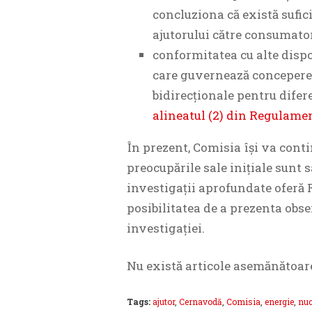
concluziona că există sufic
ajutorului către consumator
conformitatea cu alte dispoz
care guvernează conceperea
bidirecționale pentru difere
alineatul (2) din Regulamen
În prezent, Comisia își va conti
preocupările sale inițiale sunt
investigații aprofundate oferă R
posibilitatea de a prezenta obse
investigației.
Nu există articole asemănătoar
Tags:
ajutor
,
Cernavodă
,
Comisia
,
energie
,
nuc