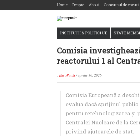
Home
Despre
About
Concursul de eseuri
INSTITUȚII & POLITICI UE
STATE MEMB
Comisia investighează
reactorului 1 al Centr
:
EuroPunkt
/
aprilie 16, 2026
Comisia Europeană a deschis
evalua dacă sprijinul public
pentru retehnologizarea și pr
Centralei Nucleare de la C
privind ajutoarele de stat.