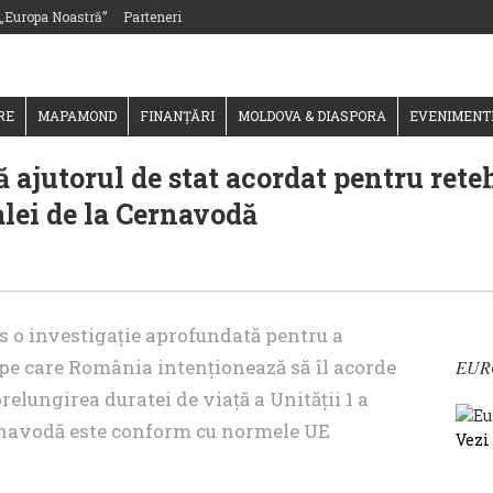
 „Europa Noastră”
Parteneri
RE
MAPAMOND
FINANȚĂRI
MOLDOVA & DIASPORA
EVENIMENT
 ajutorul de stat acordat pentru ret
alei de la Cernavodă
 o investigație aprofundată pentru a
 pe care România intenționează să îl acorde
EUR
elungirea duratei de viață a Unității 1 a
ernavodă este conform cu normele UE
Vezi