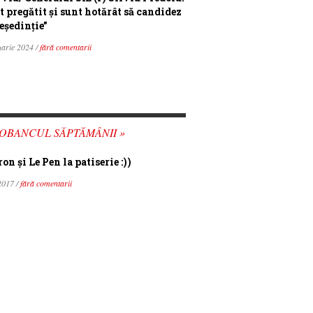
t pregătit și sunt hotărât să candidez
eședinție”
uarie 2024 /
fără comentarii
OBANCUL SĂPTĂMÂNII »
n şi Le Pen la patiserie :))
2017 /
fără comentarii