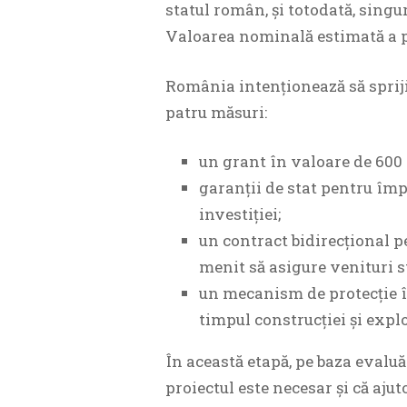
statul român, și totodată, singu
Valoarea nominală estimată a pr
România intenționează să spriji
patru măsuri:
un grant în valoare de 600
garanții de stat pentru îm
investiției;
un contract bidirecțional pe
menit să asigure venituri st
un mecanism de protecție î
timpul construcției și explo
În această etapă, pe baza evaluă
proiectul este necesar și că ajut