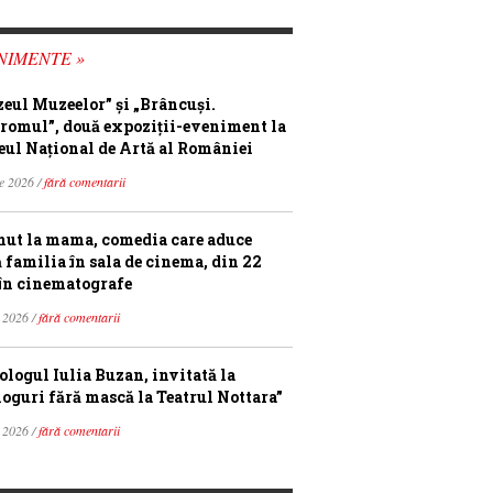
NIMENTE »
eul Muzeelor” și „Brâncuși.
romul”, două expoziții-eveniment la
ul Național de Artă al României
ie 2026 /
fără comentarii
ut la mama, comedia care aduce
ă familia în sala de cinema, din 22
în cinematografe
 2026 /
fără comentarii
ologul Iulia Buzan, invitată la
loguri fără mască la Teatrul Nottara”
 2026 /
fără comentarii