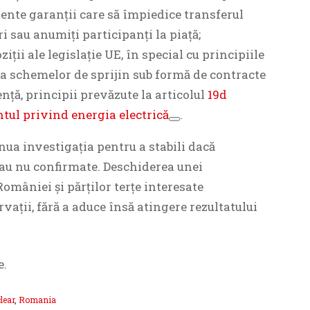
iente garanții care să împiedice transferul
i sau anumiți participanți la piață;
iții ale legislație UE, în special cu principiile
 schemelor de sprijin sub formă de contracte
nță, principii prevăzute la articolul
19d
tul privind energia electrică
.
nua investigația pentru a stabili dacă
 sau nu confirmate. Deschiderea unei
omâniei și părților terțe interesate
rvații, fără a aduce însă atingere rezultatului
e.
lear
,
Romania