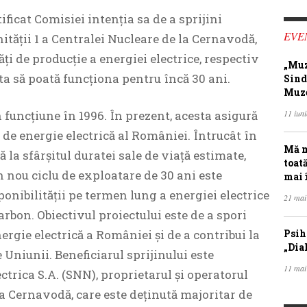
ficat Comisiei intenția sa de a sprijini
EVE
ității 1 a Centralei Nucleare de la Cernavodă,
ți de producție a energiei electrice, respectiv
„Muz
ta să poată funcționa pentru încă 30 ani.
Sind
Muze
n funcțiune în 1996. În prezent, acesta asigură
11 iun
de energie electrică al României. Întrucât în
Mă m
 la sfârșitul duratei sale de viață estimate,
toat
n nou ciclu de exploatare de 30 ani este
mai 
onibilității pe termen lung a energiei electrice
21 mai
arbon. Obiectivul proiectului este de a spori
ergie electrică a României și de a contribui la
Psih
„Dia
 Uniunii. Beneficiarul sprijinului este
11 mai
rica S.A. (SNN), proprietarul și operatorul
la Cernavodă, care este deținută majoritar de