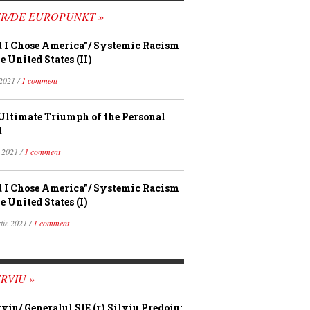
FR/DE EUROPUNKT »
 I Chose America”/ Systemic Racism
e United States (II)
 2021 /
1 comment
Ultimate Triumph of the Personal
l
 2021 /
1 comment
 I Chose America”/ Systemic Racism
e United States (I)
tie 2021 /
1 comment
RVIU »
rviu/ Generalul SIE (r) Silviu Predoiu: