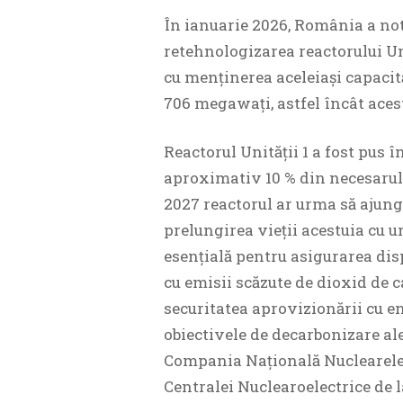
În ianuarie 2026, România a noti
retehnologizarea reactorului Un
cu menținerea aceleiași capacită
706 megawați, astfel încât aces
Reactorul Unității 1 a fost pus î
aproximativ 10 % din necesarul 
2027 reactorul ar urma să ajungă
prelungirea vieții acestuia cu u
esențială pentru asigurarea disp
cu emisii scăzute de dioxid de c
securitatea aprovizionării cu en
obiectivele de decarbonizare ale
Compania Națională Nuclearelect
Centralei Nuclearoelectrice de 