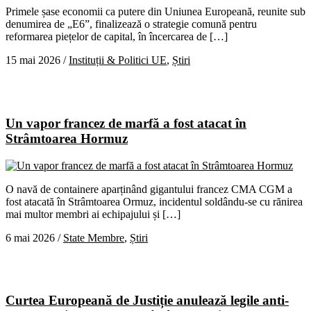
Primele șase economii ca putere din Uniunea Europeană, reunite sub
denumirea de „E6”, finalizează o strategie comună pentru
reformarea piețelor de capital, în încercarea de […]
15 mai 2026
/
Instituții & Politici UE
,
Știri
Un vapor francez de marfă a fost atacat în
Strâmtoarea Hormuz
O navă de containere aparținând gigantului francez CMA CGM a
fost atacată în Strâmtoarea Ormuz, incidentul soldându-se cu rănirea
mai multor membri ai echipajului și […]
6 mai 2026
/
State Membre
,
Știri
Curtea Europeană de Justiție anulează legile anti-