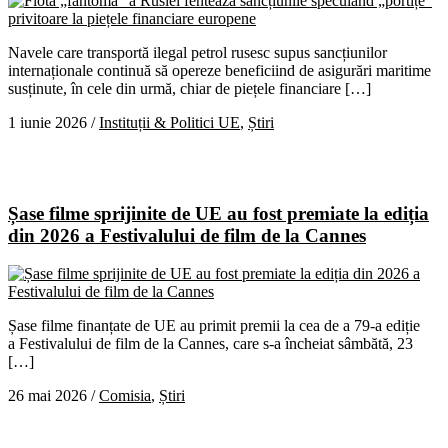
Navele care transportă ilegal petrol rusesc supus sancțiunilor
internaționale continuă să opereze beneficiind de asigurări maritime
susținute, în cele din urmă, chiar de piețele financiare […]
1 iunie 2026
/
Instituții & Politici UE
,
Știri
Șase filme sprijinite de UE au fost premiate la ediția
din 2026 a Festivalului de film de la Cannes
Șase filme finanțate de UE au primit premii la cea de a 79-a ediție
a Festivalului de film de la Cannes, care s-a încheiat sâmbătă, 23
[…]
26 mai 2026
/
Comisia
,
Știri