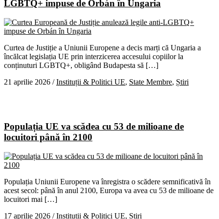
LGBTQ+ impuse de Orbán în Ungaria
Curtea de Justiție a Uniunii Europene a decis marți că Ungaria a
încălcat legislația UE prin interzicerea accesului copiilor la
conținuturi LGBTQ+, obligând Budapesta să […]
21 aprilie 2026
/
Instituții & Politici UE
,
State Membre
,
Știri
Populația UE va scădea cu 53 de milioane de
locuitori până în 2100
Populația Uniunii Europene va înregistra o scădere semnificativă în
acest secol: până în anul 2100, Europa va avea cu 53 de milioane de
locuitori mai […]
17 aprilie 2026
/
Instituții & Politici UE
,
Știri