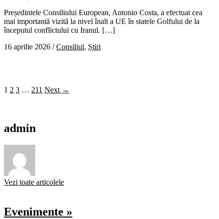
Președintele Consiliului European, Antonio Costa, a efectuat cea
mai importantă vizită la nivel înalt a UE în statele Golfului de la
începutul conflictului cu Iranul. […]
16 aprilie 2026
/
Consiliul
,
Știri
1
2
3
…
211
Next →
admin
Vezi toate articolele
Evenimente »