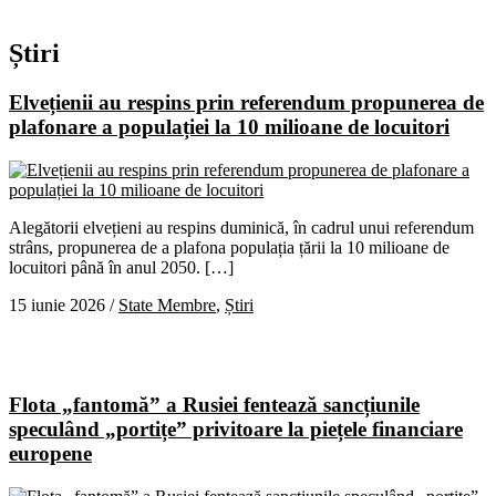
Știri
Elvețienii au respins prin referendum propunerea de
plafonare a populației la 10 milioane de locuitori
Alegătorii elvețieni au respins duminică, în cadrul unui referendum
strâns, propunerea de a plafona populația țării la 10 milioane de
locuitori până în anul 2050. […]
15 iunie 2026
/
State Membre
,
Știri
Flota „fantomă” a Rusiei fentează sancțiunile
speculând „portițe” privitoare la piețele financiare
europene