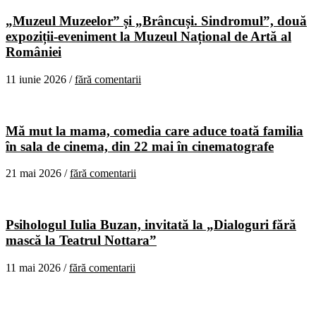
„Muzeul Muzeelor” și „Brâncuși. Sindromul”, două
expoziții-eveniment la Muzeul Național de Artă al
României
11 iunie 2026 /
fără comentarii
Mă mut la mama, comedia care aduce toată familia
în sala de cinema, din 22 mai în cinematografe
21 mai 2026 /
fără comentarii
Psihologul Iulia Buzan, invitată la „Dialoguri fără
mască la Teatrul Nottara”
11 mai 2026 /
fără comentarii