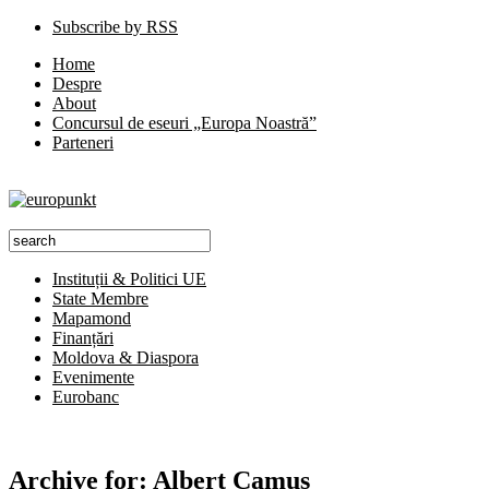
Subscribe by RSS
Home
Despre
About
Concursul de eseuri „Europa Noastră”
Parteneri
Instituții & Politici UE
State Membre
Mapamond
Finanțări
Moldova & Diaspora
Evenimente
Eurobanc
Archive for:
Albert Camus