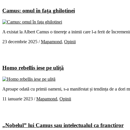
Camus: omul în faţa ghilotinei
A existat la Albert Camus o tinereţe a inimii care l-a ferit de încreme
23 decembrie 2025
/
Mapamond
,
Opinii
Homo rebellis iese pe uliță
Aproape odată cu primii oameni, s-a manifestat și tendința de a dori ma
11 ianuarie 2023
/
Mapamond
,
Opinii
„Nobelul” lui Camus sau intelectualul ca franctiror