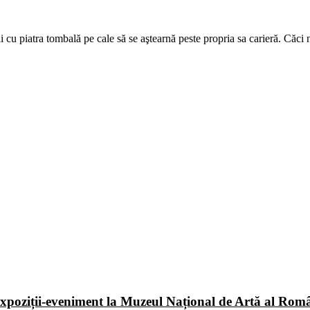
 cu piatra tombală pe cale să se aştearnă peste propria sa carieră. Căci
poziții-eveniment la Muzeul Național de Artă al Româ