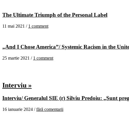
The Ultimate Triumph of the Personal Label
11 mai 2021 /
1 comment
„And I Chose America”/ Systemic Racism in the United
25 martie 2021 /
1 comment
Interviu »
Interviu/ Generalul SIE (r) Silviu Predoiu: „Sunt pregă
16 ianuarie 2024 /
fără comentarii