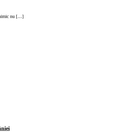
 nimic nu […]
niei