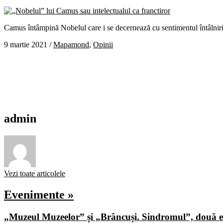
Camus întâmpină Nobelul care i se decernează cu sentimentul întâlnirii
9 martie 2021
/
Mapamond
,
Opinii
admin
Vezi toate articolele
Evenimente »
„Muzeul Muzeelor” și „Brâncuși. Sindromul”, două ex